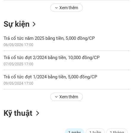
Tổng
VS-
quan
Xem thêm
SECTOR
Giao
Sự kiện
dịch
Tài
Trả cổ tức năm 2025 bằng tiền, 5,000 đồng/CP
chính
NĂNG
06/05/2026 17:00
Phân
LƯỢNG
tích
Trả cổ tức đợt 2/2024 bằng tiền, 10,000 đồng/CP
kỹ
07/05/2025 17:00
thuật
Hồ
Trả cổ tức đợt 1/2024 bằng tiền, 5,000 đồng/CP
NGUYÊN
sơ
09/05/2024 17:00
VẬT
doanh
LIỆU
nghiệp
Xem thêm
Tin
tức
Kỹ thuật
sự
CÔNG
kiện
NGHIỆP
Tài
1 ngày
1 tuần
1 tháng