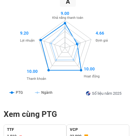
A
SÓC
SỨC
9.00
KHỎE
Khả năng thanh toán
9.20
4.66
Lợi nhuận
Định giá
TÀI
CHÍNH
10.00
10.00
Hoạt động
Thanh khoản
CÔNG
NGHỆ
PTG
Ngành
Số liệu năm 2025
THÔNG
TIN
Xem cùng PTG
TTF
VCP
DỊCH