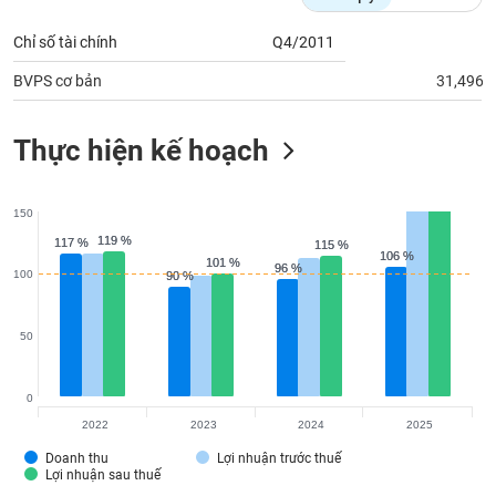
tài
chính
Chỉ số tài chính
Q4/2011
BVPS cơ bản
31,496
Thực hiện kế hoạch
150
119 %
119 %
117 %
117 %
115 %
115 %
106 %
106 %
101 %
101 %
96 %
96 %
100
90 %
90 %
50
0
2022
2023
2024
2025
Doanh thu
Lợi nhuận trước thuế
Lợi nhuận sau thuế