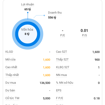
Giá
08/07/2002 với vốn điều lệ 2,500,000,000 đồng.
tích
Lợi nhuận
Đặt
65 tỷ
Biểu
lệnh
Doanh thu
đồ
ĐÔNG
556 tỷ
Nước
tài
DƯƠNG
ngoài
chính
Vốn hóa
-
0.01
Tự
8 tỷ
P/E
P/S
TÀI
doanh
CHÍNH
Ảnh
CÁ
hưởng
NHÂN
KLGD
Cao 52T
-
1,600
chỉ
số
Mở cửa
Thấp 52T
1,600
900
Biến
Cao nhất
KLBQ 52T
1,600
1
PHÂN
động
TÍCH
Thấp nhất
NN mua
1,600
-
cổ
VIETSTOCKFINANCE
phiếu
Dư mua
% NN sở hữu
136,500
0
Giao
Dư bán
EPS
-
dịch
Cổ tức TM
F P/E
5,000
0.18
VĨ
nội
MÔ
bộ