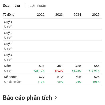
Doanh thu
Lợi nhuận
Tỷ đồng
2022
2023
2024
2025
Quý 1
% YoY
Quý 2
% YoY
Quý 3
% YoY
Quý 4
% YoY
Năm
501
461
488
556
% YoY
+25.19%
-8.02%
+5.93%
+13.91%
Kế hoạch
427
512
506
525
% hoàn thành
117%
90%
96%
106%
Báo cáo phân tích