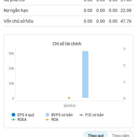
chính
Nợ ngắn hạn
0.00
0.00
0.00
22.08
Vốn chủ sở hữu
0.00
0.00
0.00
47.76
Công
cụ
đầu
Chỉ số tài chính
tư
3
30k
2
20k
Truyền
1
thông
10k
tài
chính
0
0
Q4/2011
EPS 4 quý
BVPS cơ bản
P/E cơ bản
ROEA
ROA
Dữ
liệu
Theo quý
Theo năm