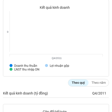
Tất cả
Cổ phiếu
Chỉ số
Chứng chỉ quỹ
Chứng q
Kết quả kinh doanh
Lãnh
đạo
(-)
0
Tất cả
Người nội bộ
Người liên quan
Cổ đông lớn
Tin
tức
(-)
Q4/2011
Doanh thu thuần
Lợi nhuận gộp
Bài
LNST thu nhập DN
viết
của
tác
Theo quý
Theo năm
giả
(-)
Kết quả kinh doanh (tỷ đồng)
Q4/2011
Báo
cáo
Cân đối kế toán