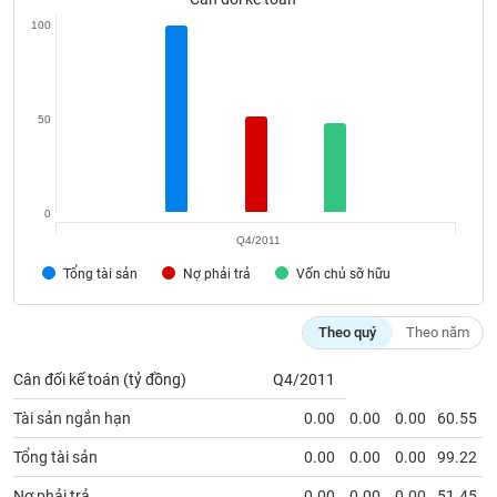
phân
100
tích
(-)
Thuật
50
ngữ
(-)
0
Dịch
vụ
Q4/2011
(-)
Tổng tài sản
Nợ phải trả
Vốn chủ sỡ hữu
Đào
Theo quý
Theo năm
tạo
Cân đối kế toán (tỷ đồng)
Q4/2011
Tài sản ngắn hạn
0.00
0.00
0.00
60.55
Sách
Tổng tài sản
0.00
0.00
0.00
99.22
tài
Nợ phải trả
0.00
0.00
0.00
51.45