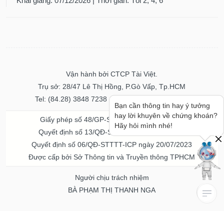
Khai giảng: 07/12/2026 | Thời gian: Tối 2, 4, 6
Vận hành bởi CTCP Tài Việt.
Trụ sở: 28/47 Lê Thị Hồng, P.Gò Vấp, Tp.HCM
Tel: (84.28) 3848 7238 - Fax: (84.28) 3848 7237
Bạn cần thông tin hay ý tưởng
hay lời khuyên về chứng khoán?
Giấy phép số 48/GP-STTTT ngày 04/11/2016
Hãy hỏi mình nhé!
Quyết định số 13/QĐ-STTTT ngày 02/11/2017
Quyết định số 06/QĐ-STTTT-ICP ngày 20/07/2023
Được cấp bởi Sở Thông tin và Truyền thông TPHCM
Người chịu trách nhiệm
BÀ PHẠM THỊ THANH NGA