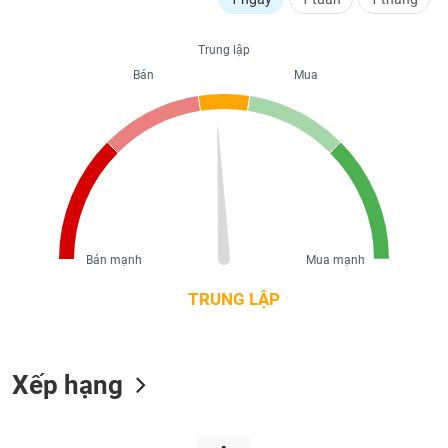
liệu
Trung lập
Tâm
Bán
Mua
lý
TIÊU
thị
DÙNG
trường
KHÔNG
THIẾT
YẾU
Bán mạnh
Mua mạnh
TIÊU
DÙNG
TRUNG LẬP
THIẾT
YẾU
Xếp hạng
CHĂM