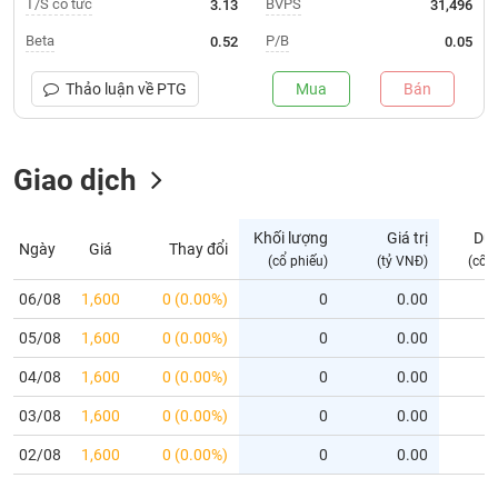
T/S cổ tức
BVPS
3.13
31,496
Trạng
Beta
P/B
0.52
0.05
thái
NGÀNH
cổ
Thảo luận về
PTG
Mua
Bán
phiếu
Quy
Giao dịch
DOANH
mô
NGHIỆP
thị
trường
Khối lượng
Giá trị
Dư
Ngày
Giá
Thay đổi
Niêm
(cổ phiếu)
(tỷ VNĐ)
(cổ 
CỔ
yết
PHIẾU
06/08
1,600
0 (0.00%)
0
0.00
Niêm
05/08
yết
1,600
0 (0.00%)
0
0.00
mới
PHÁI
04/08
1,600
0 (0.00%)
0
0.00
Niêm
SINH
03/08
1,600
0 (0.00%)
0
0.00
yết
bổ
02/08
1,600
0 (0.00%)
0
0.00
sung
TRÁI