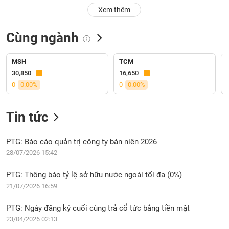
PHIẾU
Hủy
Xem thêm
niêm
yết
Cùng ngành
Theo
CÔNG
dõi
CỤ
đặc
MSH
TCM
ĐẦU
biệt
30,850
16,650
TƯ
0
0.00%
0
0.00%
Không
được
ký
Tin tức
XUẤT
quỹ
DỮ
LIỆU
Danh
PTG: Báo cáo quản trị công ty bán niên 2026
mục
28/07/2026 15:42
ETF
TIN
PTG: Thông báo tỷ lệ sở hữu nước ngoài tối đa (0%)
Cổ
MỚI
21/07/2026 16:59
phiếu
chi
Ngành
PTG: Ngày đăng ký cuối cùng trả cổ tức bằng tiền mặt
tiết
(-)
23/04/2026 02:13