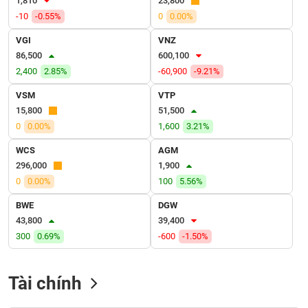
1,810
23,800
VỤ
-10
-0.55%
0
0.00%
TRUYỀN
THÔNG
VGI
VNZ
86,500
600,100
2,400
2.85%
-60,900
-9.21%
VSM
VTP
TIỆN
15,800
51,500
ÍCH
0
0.00%
1,600
3.21%
WCS
AGM
296,000
1,900
0
0.00%
100
5.56%
BẤT
ĐỘNG
BWE
DGW
SẢN
43,800
39,400
300
0.69%
-600
-1.50%
Mã
chứng
khoán
Tài chính
(-)