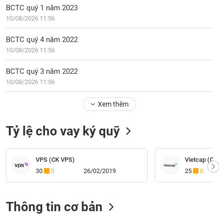
BCTC quý 1 năm 2023
10/08/2026 11:56
BCTC quý 4 năm 2022
10/08/2026 11:56
BCTC quý 3 năm 2022
10/08/2026 11:56
Xem thêm
Tỷ lệ cho vay ký quỹ
VPS (CK VPS)
Vietcap (CK 
30
0
26/02/2019
25
0
Thông tin cơ bản