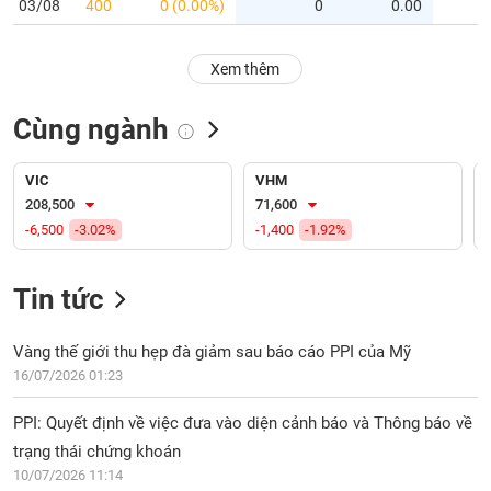
PHIẾU
Hủy
03/08
400
0 (0.00%)
0
0.00
niêm
yết
Xem thêm
Theo
CÔNG
dõi
Cùng ngành
CỤ
đặc
ĐẦU
biệt
TƯ
VIC
VHM
Không
208,500
71,600
được
-6,500
-3.02%
-1,400
-1.92%
ký
XUẤT
quỹ
DỮ
LIỆU
Tin tức
Danh
mục
ETF
Vàng thế giới thu hẹp đà giảm sau báo cáo PPI của Mỹ
TIN
16/07/2026 01:23
Cổ
MỚI
phiếu
PPI: Quyết định về việc đưa vào diện cảnh báo và Thông báo về
chi
Ngành
trạng thái chứng khoán
tiết
(-)
10/07/2026 11:14