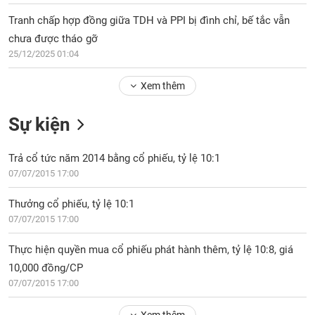
Tổng
VS-
quan
Tranh chấp hợp đồng giữa TDH và PPI bị đình chỉ, bế tắc vẫn
SECTOR
chưa được tháo gỡ
Giao
dịch
25/12/2025 01:04
Tài
Xem thêm
chính
NĂNG
Phân
LƯỢNG
Sự kiện
tích
kỹ
thuật
Trả cổ tức năm 2014 bằng cổ phiếu, tỷ lệ 10:1
07/07/2015 17:00
Hồ
NGUYÊN
sơ
VẬT
Thưởng cổ phiếu, tỷ lệ 10:1
doanh
LIỆU
07/07/2015 17:00
nghiệp
Tin
Thực hiện quyền mua cổ phiếu phát hành thêm, tỷ lệ 10:8, giá
tức
10,000 đồng/CP
sự
07/07/2015 17:00
CÔNG
kiện
NGHIỆP
Tài