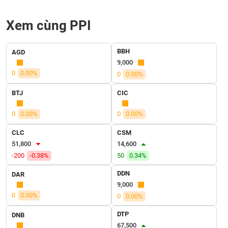
VỤ
TRUYỀN
Xem cùng PPI
THÔNG
BBH
AGD
9,000
0
0.00%
0
0.00%
TIỆN
ÍCH
BTJ
CIC
0
0.00%
0
0.00%
CLC
CSM
BẤT
51,800
14,600
ĐỘNG
-200
-0.38%
50
0.34%
SẢN
DDN
DAR
Mã
9,000
chứng
0
0.00%
0
0.00%
khoán
(-)
DTP
DNB
67,500