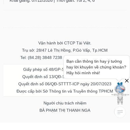
Khai giảng: 07/12/2026 | Thời gian: Tối 2, 4, 6
Vận hành bởi CTCP Tài Việt.
Trụ sở: 28/47 Lê Thị Hồng, P.Gò Vấp, Tp.HCM
Tel: (84.28) 3848 7238 - Fax: (84.28) 3848 7237
Bạn cần thông tin hay ý tưởng
hay lời khuyên về chứng khoán?
Giấy phép số 48/GP-STTTT ngày 04/11/2016
Hãy hỏi mình nhé!
Quyết định số 13/QĐ-STTTT ngày 02/11/2017
Quyết định số 06/QĐ-STTTT-ICP ngày 20/07/2023
Được cấp bởi Sở Thông tin và Truyền thông TPHCM
Người chịu trách nhiệm
BÀ PHẠM THỊ THANH NGA