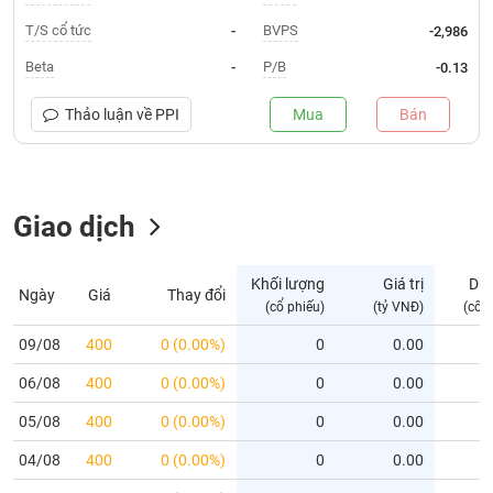
T/S cổ tức
BVPS
-
-2,986
Trạng
thái
Beta
P/B
-
-0.13
NGÀNH
cổ
phiếu
Thảo luận về
PPI
Mua
Bán
Quy
DOANH
mô
NGHIỆP
thị
trường
Giao dịch
Niêm
CỔ
yết
Khối lượng
Giá trị
Dư
PHIẾU
Ngày
Giá
Thay đổi
(cổ phiếu)
(tỷ VNĐ)
(cổ 
Niêm
yết
09/08
400
0 (0.00%)
0
0.00
mới
PHÁI
06/08
400
0 (0.00%)
0
0.00
Niêm
SINH
yết
05/08
400
0 (0.00%)
0
0.00
bổ
04/08
400
0 (0.00%)
0
0.00
sung
TRÁI