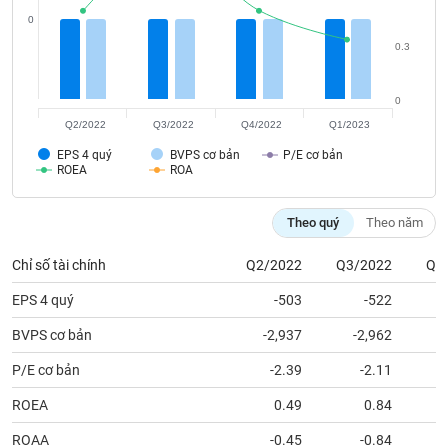
tài
0
chính
0.3
0
Q2/2022
Q3/2022
Q4/2022
Q1/2023
EPS 4 quý
BVPS cơ bản
P/E cơ bản
ROEA
ROA
Theo quý
Theo năm
Chỉ số tài chính
Q2/2022
Q3/2022
Q4
EPS 4 quý
-503
-522
BVPS cơ bản
-2,937
-2,962
P/E cơ bản
-2.39
-2.11
ROEA
0.49
0.84
ROAA
-0.45
-0.84