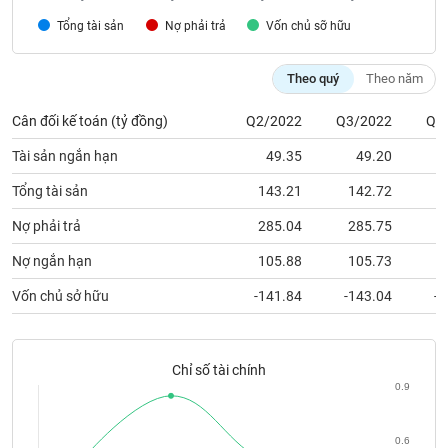
chính
Tổng tài sản
Nợ phải trả
Vốn chủ sỡ hữu
Theo quý
Theo năm
Công
cụ
Cân đối kế toán (tỷ đồng)
Q2/2022
Q3/2022
Q4
đầu
Tài sản ngắn hạn
49.35
49.20
tư
Tổng tài sản
143.21
142.72
1
Nợ phải trả
285.04
285.75
2
Truyền
Nợ ngắn hạn
105.88
105.73
1
thông
tài
Vốn chủ sở hữu
-141.84
-143.04
-1
chính
Chỉ số tài chính
0.9
Dữ
liệu
0.6