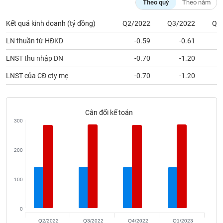
Theo quý
Theo năm
phân
tích
(-)
Kết quả kinh doanh (tỷ đồng)
Q2/2022
Q3/2022
Q4
LN thuần từ HĐKD
-0.59
-0.61
Thuật
LNST thu nhập DN
-0.70
-1.20
ngữ
(-)
LNST của CĐ cty mẹ
-0.70
-1.20
Dịch
vụ
Cân đối kế toán
(-)
300
Đào
200
tạo
100
Sách
0
tài
Q2/2022
Q3/2022
Q4/2022
Q1/2023