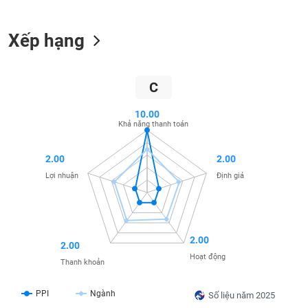
SÓC
SỨC
KHỎE
Xếp hạng
C
TÀI
10.00
CHÍNH
Khả năng thanh toán
2.00
2.00
Lợi nhuận
Định giá
CÔNG
NGHỆ
THÔNG
TIN
2.00
2.00
Hoạt động
Thanh khoản
PPI
Ngành
Số liệu năm 2025
DỊCH