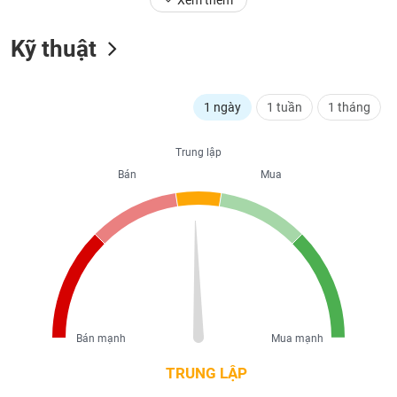
Xem thêm
liệu
Kỹ thuật
Tâm
lý
TIÊU
thị
DÙNG
trường
1 ngày
1 tuần
1 tháng
KHÔNG
THIẾT
YẾU
Trung lập
Bán
Mua
TIÊU
DÙNG
THIẾT
YẾU
Bán mạnh
Mua mạnh
TRUNG LẬP
CHĂM