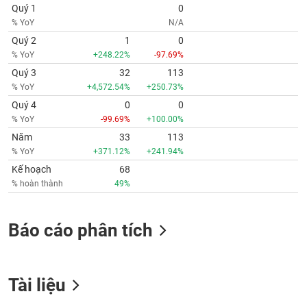
Quý 1
0
% YoY
N/A
Quý 2
1
0
% YoY
+248.22%
-97.69%
Quý 3
32
113
% YoY
+4,572.54%
+250.73%
Quý 4
0
0
% YoY
-99.69%
+100.00%
Năm
33
113
% YoY
+371.12%
+241.94%
Kế hoạch
68
% hoàn thành
49%
Báo cáo phân tích
Tài liệu