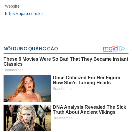
phân
Website
tích
(-)
https://ppap.com.kh
Thuật
ngữ
(-)
Dịch
vụ
(-)
Đào
tạo
Sách
tài