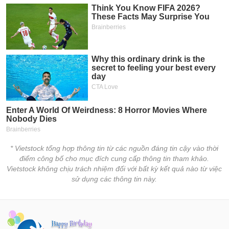
chính
Công
cụ
đầu
tư
Truyền
thông
* Vietstock tổng hợp thông tin từ các nguồn đáng tin cậy vào thời
tài
điểm công bố cho mục đích cung cấp thông tin tham khảo.
chính
Vietstock không chịu trách nhiệm đối với bất kỳ kết quả nào từ việc
sử dụng các thông tin này.
Dữ
liệu