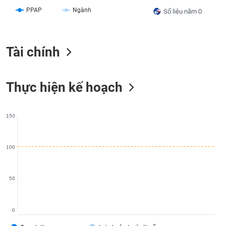
liệu
PPAP
Ngành
Số liệu năm 0
Tâm
lý
TIÊU
Tài chính
thị
DÙNG
trường
KHÔNG
THIẾT
Thực hiện kế hoạch
YẾU
150
TIÊU
DÙNG
100
THIẾT
YẾU
50
0
CHĂM