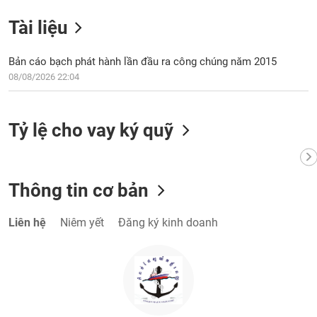
VỤ
TRUYỀN
Tài liệu
THÔNG
Bản cáo bạch phát hành lần đầu ra công chúng năm 2015
08/08/2026 22:04
TIỆN
ÍCH
Tỷ lệ cho vay ký quỹ
Thông tin cơ bản
BẤT
ĐỘNG
Liên hệ
Niêm yết
Đăng ký kinh doanh
SẢN
Mã
chứng
khoán
(-)