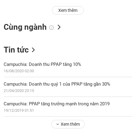
Trạng
Xem thêm
thái
NGÀNH
cổ
Cùng ngành
phiếu
Quy
DOANH
mô
Tin tức
NGHIỆP
thị
trường
Campuchia: Doanh thu PPAP tăng 10%
Niêm
16/08/2020 02:00
CỔ
yết
PHIẾU
Campuchia: Doanh thu quý 1 của PPAP tăng gần 30%
Niêm
21/04/2020 23:15
yết
mới
PHÁI
Campuchia: PPAP tăng trưởng mạnh trong năm 2019
Niêm
SINH
19/12/2019 01:51
yết
bổ
Xem thêm
sung
TRÁI