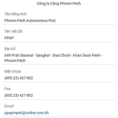
Tất cả
Cổ phiếu
Chỉ số
Chứng chỉ quỹ
Chứng q
Công ty Cảng Phnom Penh
Tên tiếng Anh
Lãnh
đạo
Phnom Penh Autonomous Port
(-)
Tên viết tắt
Tất cả
Người nội bộ
Người liên quan
Cổ đông lớn
PPAP
Tin
Địa chỉ
tức
649 Prah Sisowat - Sangkat - Sras Chork - Khan Doun Penh -
(-)
Phnom Penh
Điện thoại
Bài
viết
(855.23) 427 802
của
tác
Fax
giả
(-)
(855.23) 427 802
Email
Báo
ppapmpwt@online.com.kh
cáo