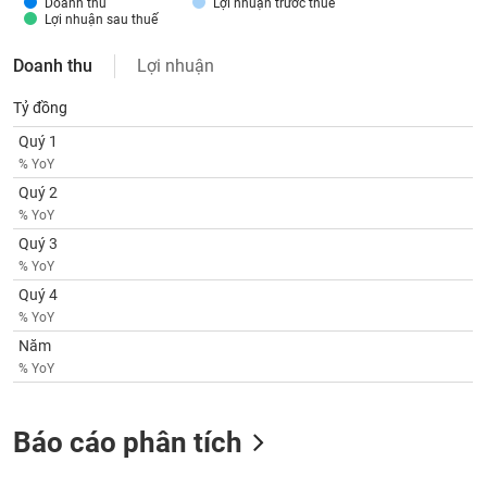
Doanh thu
Lợi nhuận trước thuế
SÓC
Lợi nhuận sau thuế
SỨC
KHỎE
Doanh thu
Lợi nhuận
Tỷ đồng
Quý 1
TÀI
% YoY
CHÍNH
Quý 2
% YoY
Quý 3
% YoY
CÔNG
Quý 4
NGHỆ
% YoY
THÔNG
Năm
TIN
% YoY
Báo cáo phân tích
DỊCH