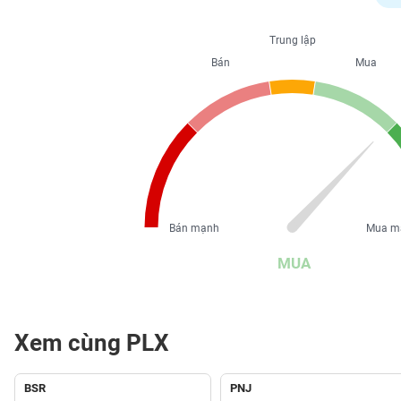
PHIẾU
Trung lập
Bán
Mua
CÔNG
CỤ
ĐẦU
TƯ
XUẤT
DỮ
Bán mạnh
Mua m
LIỆU
MUA
TIN
MỚI
Xem cùng PLX
Ngành
(-)
BSR
PNJ