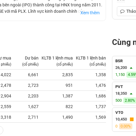
 ra bên ngoài (IPO) thành công tại HNX trong năm 2011.
E với mã PLX. Lĩnh vực kinh doanh chính của
Thảo 
Xem thêm
, đầu tư vốn vào các doanh nghiệp khác để kinh doanh
inh doanh khác theo quy định của pháp luật.
Cùng 
ư mua
Dư bán
KLTB 1 lệnh mua
KLTB 1 lệnh bán
NN mua
BSR
 phiếu)
(cổ phiếu)
(cổ phiếu)
(cổ phiếu)
(tỷ VNĐ)
26,200
4,022
6,661
2,835
1,358
1,150
28.36
4.5
2,478
2,723
951
1,476
0.00
PVT
18,350
2,904
2,203
1,387
1,686
14.39
500
2.80%
2,559
1,627
822
1,737
0.18
VTO
3,318
2,711
1,490
1,569
22.71
10,450
0
0.00%