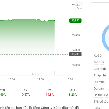
37,000
36,000
35,950
35,000
34,000
33,700
KLGD
Mở cửa
33,000
Cao nhất
Thấp nhất
13:00
14:00
15:00
Dư mua
Dư bán
YTD
1Y
5Y
ALL
.49%
-0.57%
-19.8%
8.23%
Cổ tức TM
T/S cổ tức
ới tên gọi ban đầu là Tổng Công ty Xăng dầu mỡ, đã
Beta