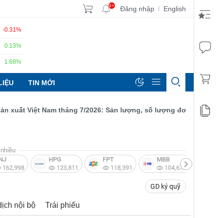
9+
Đăng nhập
English
|
-0.31%
0.13%
1.68%
LIỆU
TIN MỚI
t Việt Nam tháng 7/2026: Sản lượng, số lượng đơn đặt hàng mới 
nhiều
NJ
HPG
FPT
MBB
V
162,998
123,811
118,391
104,672
GD ký quỹ
dịch nội bộ
Trái phiếu