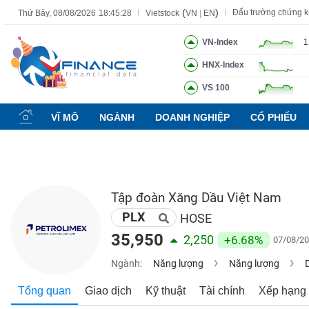
(
)
Đấu trường chứng 
Thứ Bảy, 08/08/2026
18:45:29
Vietstock
VN
|
EN
VN-Index
1
HNX-Index
Tất cả
Tính năng
Ngành
Mã chứng khoán
Lãnh đạ
VS 100
Tính
năng
VĨ MÔ
NGÀNH
DOANH NGHIỆP
CỔ PHIẾU
(-)
VIETSTOCK
Tập đoàn Xăng Dầu Việt Nam
PLX
CHỨNG
HOSE
KHOÁN
35,950
2,250
+6.68%
07/08/20
Ngành:
Năng lượng
Năng lượng
DOANH
Tổng quan
Giao dịch
Kỹ thuật
Tài chính
Xếp hạng
NGHIỆP