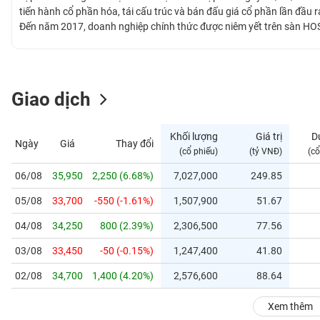
GIỚI
tiến hành cổ phần hóa, tái cấu trúc và bán đấu giá cổ phần lần đầu
Đến năm 2017, doanh nghiệp chính thức được niêm yết trên sàn HOS
Petrolimex là xuất nhập khẩu và kinh doanh xăng dầu, lọc - hóa dầu
ĐÔNG
các ngành nghề mà Petrolimex đang kinh doanh và các ngành nghề k
DƯƠNG
Giao dịch
TÀI
CHÍNH
Khối lượng
Giá trị
D
Ngày
Giá
Thay đổi
CÁ
(cổ phiếu)
(tỷ VNĐ)
(cổ
NHÂN
06/08
35,950
2,250 (6.68%)
7,027,000
249.85
05/08
33,700
-550 (-1.61%)
1,507,900
51.67
PHÂN
TÍCH
04/08
34,250
800 (2.39%)
2,306,500
77.56
VIETSTOCKFINANCE
03/08
33,450
-50 (-0.15%)
1,247,400
41.80
02/08
34,700
1,400 (4.20%)
2,576,600
88.64
VĨ
Xem thêm
MÔ