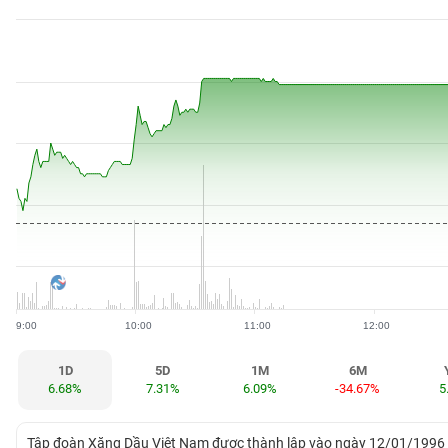
BẤT
ĐỘNG
SẢN
TÀI
CHÍNH
HÀNG
HÓA
9:00
10:00
11:00
12:00
KINH
TẾ
1D
5D
1M
6M
6.68%
7.31%
6.09%
-34.67%
5
THẾ
Tập đoàn Xăng Dầu Việt Nam được thành lập vào ngày 12/01/1996 v