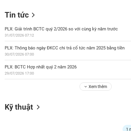
Tin tức
NGÀNH
PLX: Giải trình BCTC quý 2/2026 so với cùng kỳ năm trước
31/07/2026 07:12
DOANH
PLX: Thông báo ngày ĐKCC chi trả cổ tức năm 2025 bằng tiền
NGHIỆP
30/07/2026 07:00
PLX: BCTC Hợp nhất quý 2 năm 2026
29/07/2026 17:00
CỔ
PHIẾU
Xem thêm
PHÁI
Kỹ thuật
SINH
TRÁI
1 