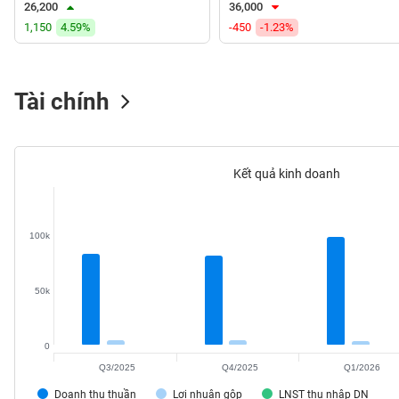
26,200
36,000
VS-
1,150
4.59%
-450
-1.23%
SECTOR
Tài chính
NĂNG
LƯỢNG
Kết quả kinh doanh
100k
NGUYÊN
VẬT
LIỆU
50k
0
Q3/2025
Q4/2025
Q1/2026
CÔNG
NGHIỆP
Doanh thu thuần
Lợi nhuận gộp
LNST thu nhập DN