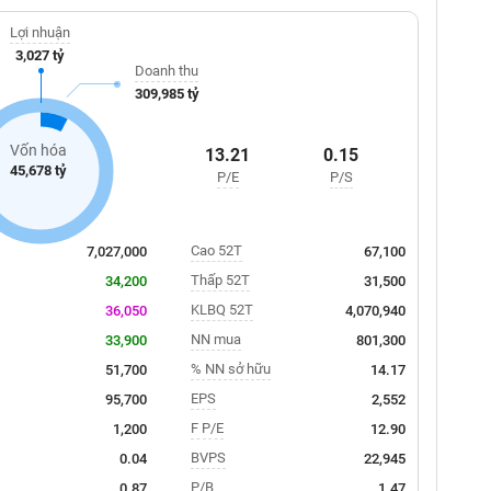
Lợi nhuận
3,027 tỷ
Doanh thu
309,985 tỷ
Vốn hóa
13.21
0.15
45,678 tỷ
P/E
P/S
Cao 52T
7,027,000
67,100
Thấp 52T
34,200
31,500
KLBQ 52T
36,050
4,070,940
NN mua
33,900
801,300
% NN sở hữu
51,700
14.17
EPS
95,700
2,552
F P/E
1,200
12.90
BVPS
0.04
22,945
P/B
0.87
1.47