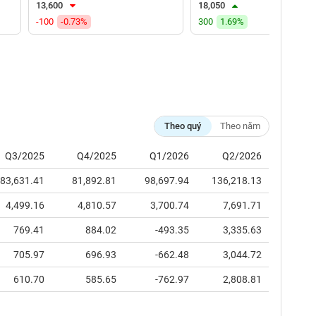
13,600
18,050
-100
-0.73%
300
1.69%
Theo quý
Theo năm
Q3/2025
Q4/2025
Q1/2026
Q2/2026
83,631.41
81,892.81
98,697.94
136,218.13
4,499.16
4,810.57
3,700.74
7,691.71
769.41
884.02
-493.35
3,335.63
705.97
696.93
-662.48
3,044.72
610.70
585.65
-762.97
2,808.81