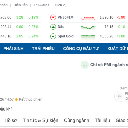
khoán
Diễn đàn
IR Awards
Dịch vụ
,768.06
3.28
0.19%
VN30F1M
1,890.10
-5.90
293.44
0.80
0.27%
Dầu
78.15
0.10
o
Tin tức
Báo cáo phân tích
Thuật ngữ
Dịch vụ
443.10
1.05
0.24%
Spot Gold
4,335.28
71.80
PHÁI SINH
TRÁI PHIẾU
CÔNG CỤ ĐẦU TƯ
XUẤT DỮ 
Chỉ số PMI ngành sản xuấ
Xem 
P
26 14:57
Kết thúc phiên
Dầu khí
Hồ sơ
Tin tức & Sự kiện
Cùng ngành
Tài liệu
Giao 