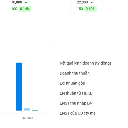
70,800
22,000
100
0.14%
150
0.69%
Kết quả kinh doanh (tỷ đồng)
Doanh thu thuần
Lợi nhuận gộp
LN thuần từ HĐKD
LNST thu nhập DN
LNST của CĐ cty mẹ
Q2/2026