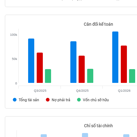
Cân đối kế toán
TIÊU
DÙNG
100k
KHÔNG
THIẾT
YẾU
50k
0
TIÊU
DÙNG
Q3/2025
Q4/2025
Q1/2026
THIẾT
Tổng tài sản
Nợ phải trả
Vốn chủ sỡ hữu
YẾU
Chỉ số tài chính
CHĂM