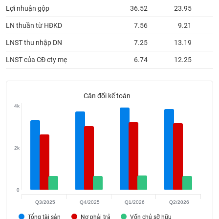
phân
Lợi nhuận gộp
36.52
23.95
tích
(-)
LN thuần từ HĐKD
7.56
9.21
LNST thu nhập DN
7.25
13.19
Thuật
ngữ
LNST của CĐ cty mẹ
6.74
12.25
(-)
Cân đối kế toán
Dịch
vụ
4k
(-)
Đào
2k
tạo
0
Sách
Q3/2025
Q4/2025
Q1/2026
Q2/2026
tài
Tổng tài sản
Nợ phải trả
Vốn chủ sỡ hữu