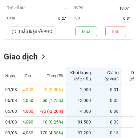
T/S cổ tức
BVPS
-
13,071
Trạng
thái
Beta
P/B
0.27
0.31
NGÀNH
cổ
phiếu
Thảo luận về
PHC
Mua
Bán
Quy
DOANH
mô
NGHIỆP
Giao dịch
thị
trường
Niêm
Khối lượng
Giá trị
Dư
Ngày
Giá
Thay đổi
CỔ
yết
(cổ phiếu)
(tỷ VNĐ)
(cổ 
PHIẾU
Niêm
09/08
4,050
0 (0.00%)
2,900
0.01
yết
mới
06/08
4,050
50 (1.25%)
13,000
0.05
PHÁI
Niêm
SINH
05/08
4,000
-90 (-2.20%)
14,300
0.06
yết
04/08
4,090
10 (0.25%)
81,500
0.33
bổ
sung
TRÁI
03/08
4,080
170 (4.35%)
37,200
0.15