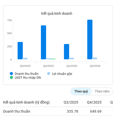
Tất cả
Cổ phiếu
Chỉ số
Chứng chỉ quỹ
Chứng q
Kết quả kinh doanh
Lãnh
đạo
750
(-)
500
Tất cả
Người nội bộ
Người liên quan
Cổ đông lớn
250
Tin
tức
(-)
0
Q3/2025
Q4/2025
Q1/2026
Q2/2026
Bài
Doanh thu thuần
Lợi nhuận gộp
viết
LNST thu nhập DN
của
tác
giả
Theo quý
Theo năm
(-)
Kết quả kinh doanh (tỷ đồng)
Q3/2025
Q4/2025
Q1
Báo
Doanh thu thuần
335.78
649.69
2
cáo