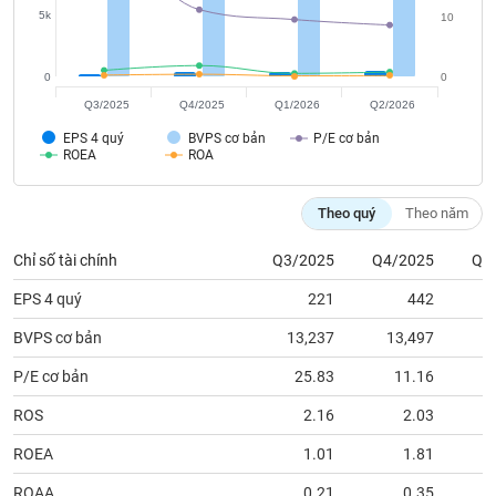
tài
5k
10
chính
0
0
Q3/2025
Q4/2025
Q1/2026
Q2/2026
EPS 4 quý
BVPS cơ bản
P/E cơ bản
ROEA
ROA
Theo quý
Theo năm
Chỉ số tài chính
Q3/2025
Q4/2025
Q1
EPS 4 quý
221
442
BVPS cơ bản
13,237
13,497
1
P/E cơ bản
25.83
11.16
ROS
2.16
2.03
ROEA
1.01
1.81
ROAA
0.21
0.35