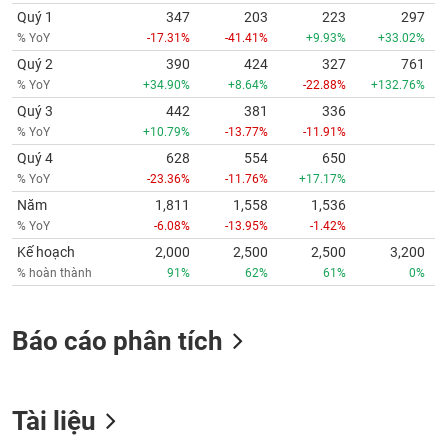
Quý 1
347
203
223
297
% YoY
-17.31%
-41.41%
+9.93%
+33.02%
Quý 2
390
424
327
761
% YoY
+34.90%
+8.64%
-22.88%
+132.76%
Quý 3
442
381
336
% YoY
+10.79%
-13.77%
-11.91%
Quý 4
628
554
650
% YoY
-23.36%
-11.76%
+17.17%
Năm
1,811
1,558
1,536
% YoY
-6.08%
-13.95%
-1.42%
Kế hoạch
2,000
2,500
2,500
3,200
% hoàn thành
91%
62%
61%
0%
Báo cáo phân tích
Tài liệu