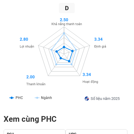
SÓC
D
SỨC
KHỎE
2.50
Khả năng thanh toán
2.80
3.34
TÀI
Lợi nhuận
Định giá
CHÍNH
3.34
2.00
CÔNG
Hoạt động
Thanh khoản
NGHỆ
THÔNG
PHC
Ngành
Số liệu năm 2025
TIN
Xem cùng PHC
DỊCH