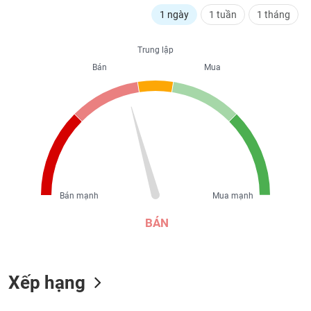
liệu
1 ngày
1 tuần
1 tháng
Tâm
Trung lập
lý
TIÊU
thị
Bán
Mua
DÙNG
trường
KHÔNG
THIẾT
YẾU
TIÊU
Bán mạnh
Mua mạnh
DÙNG
THIẾT
BÁN
YẾU
Xếp hạng
CHĂM