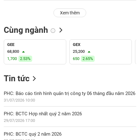
PHIẾU
Hủy
niêm
Xem thêm
yết
Theo
Cùng ngành
CÔNG
dõi
CỤ
đặc
ĐẦU
biệt
GEE
GEX
TƯ
68,800
25,200
Không
1,700
2.53%
650
2.65%
được
ký
XUẤT
quỹ
DỮ
Tin tức
LIỆU
Danh
mục
PHC: Báo cáo tình hình quản trị công ty 06 tháng đầu năm 2026
ETF
31/07/2026 10:00
TIN
Cổ
MỚI
PHC: BCTC Hợp nhất quý 2 năm 2026
phiếu
29/07/2026 17:00
chi
Ngành
tiết
(-)
PHC: BCTC quý 2 năm 2026