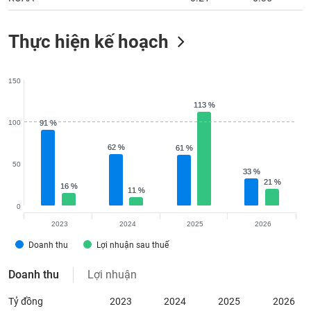
Thực hiện kế hoạch
150
113 %
113 %
100
91 %
91 %
62 %
62 %
61 %
61 %
50
33 %
33 %
21 %
21 %
16 %
16 %
11 %
11 %
0
2023
2024
2025
2026
Doanh thu
Lợi nhuận sau thuế
Doanh thu
Lợi nhuận
Tỷ đồng
2023
2024
2025
2026