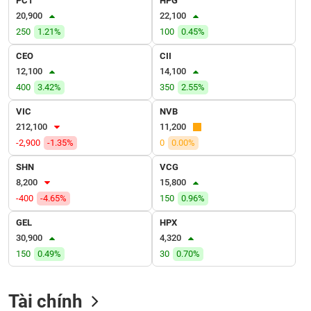
PC1
HPG
VỤ
20,900
22,100
TRUYỀN
250
1.21%
100
0.45%
THÔNG
CEO
CII
12,100
14,100
400
3.42%
350
2.55%
TIỆN
VIC
NVB
ÍCH
212,100
11,200
-2,900
-1.35%
0
0.00%
SHN
VCG
8,200
15,800
BẤT
-400
-4.65%
150
0.96%
ĐỘNG
SẢN
GEL
HPX
30,900
4,320
Mã
150
0.49%
30
0.70%
chứng
khoán
(-)
Tài chính