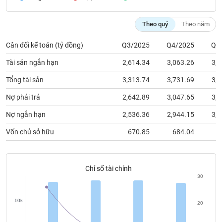
chính
Theo quý
Theo năm
Cân đối kế toán (tỷ đồng)
Q3/2025
Q4/2025
Q1
Công
cụ
Tài sản ngắn hạn
2,614.34
3,063.26
3,2
đầu
tư
Tổng tài sản
3,313.74
3,731.69
3,9
Nợ phải trả
2,642.89
3,047.65
3,2
Nợ ngắn hạn
2,536.36
2,944.15
3,1
Truyền
Vốn chủ sở hữu
670.85
684.04
6
thông
tài
chính
Chỉ số tài chính
30
10k
Dữ
20
liệu