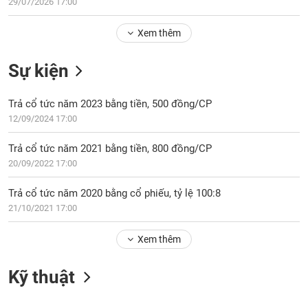
Tổng
29/07/2026 17:00
VS-
quan
SECTOR
Xem thêm
Giao
dịch
Sự kiện
Tài
chính
NĂNG
Trả cổ tức năm 2023 bằng tiền, 500 đồng/CP
Phân
LƯỢNG
12/09/2024 17:00
tích
kỹ
Trả cổ tức năm 2021 bằng tiền, 800 đồng/CP
thuật
20/09/2022 17:00
Hồ
NGUYÊN
sơ
Trả cổ tức năm 2020 bằng cổ phiếu, tỷ lệ 100:8
VẬT
doanh
21/10/2021 17:00
LIỆU
nghiệp
Xem thêm
Tin
tức
sự
Kỹ thuật
CÔNG
kiện
NGHIỆP
Tài