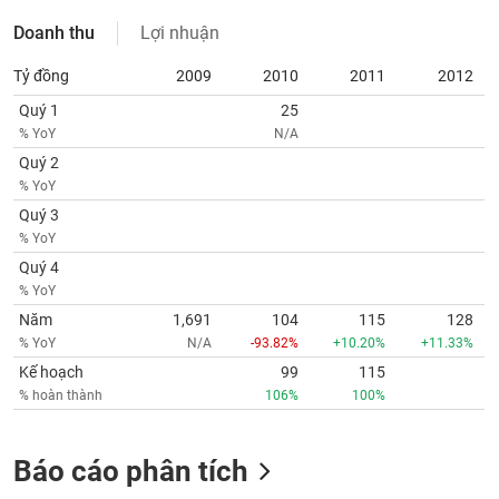
tài
chính
Doanh thu
Lợi nhuận
Tỷ đồng
2009
2010
2011
2012
Quý 1
25
% YoY
N/A
Quý 2
% YoY
Quý 3
% YoY
Quý 4
% YoY
Năm
1,691
104
115
128
% YoY
N/A
-93.82%
+10.20%
+11.33%
Kế hoạch
99
115
% hoàn thành
106%
100%
Báo cáo phân tích