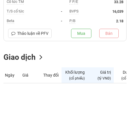
Giá
Cổ tức TM
F P/E
33.28
tích
Đặt
T/S cổ tức
BVPS
-
16,039
Biểu
lệnh
đồ
ĐÔNG
Beta
P/B
-
2.18
Nước
tài
DƯƠNG
ngoài
chính
Thảo luận về
PFV
Mua
Bán
Tự
TÀI
doanh
CHÍNH
Giao dịch
Ảnh
CÁ
hưởng
NHÂN
chỉ
Khối lượng
Giá trị
Dư 
số
Ngày
Giá
Thay đổi
(cổ phiếu)
(tỷ VNĐ)
(cổ p
Biến
PHÂN
động
TÍCH
cổ
VIETSTOCKFINANCE
phiếu
Giao
dịch
VĨ
nội
MÔ
bộ