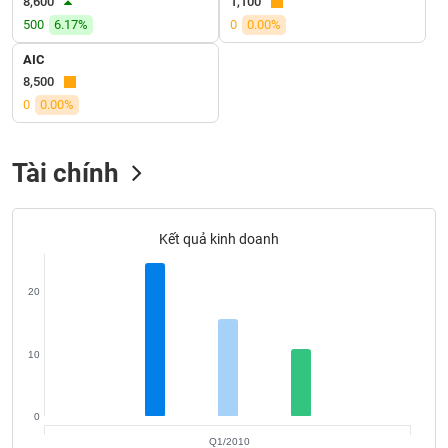
8,600
1,100
SÓC
500
6.17%
0
0.00%
SỨC
KHỎE
AIC
8,500
0
0.00%
TÀI
Tài chính
CHÍNH
Kết quả kinh doanh
CÔNG
NGHỆ
20
THÔNG
TIN
10
0
DỊCH
Q1/2010