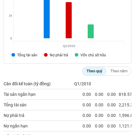
Tất cả
Cổ phiếu
Chỉ số
Chứng chỉ quỹ
Chứng q
1k
Lãnh
đạo
(-)
0
Tất cả
Người nội bộ
Người liên quan
Cổ đông lớn
Q1/2010
Tổng tài sản
Tin
Nợ phải trả
Vốn chủ sỡ hữu
tức
(-)
Theo quý
Theo năm
Bài
Cân đối kế toán (tỷ đồng)
Q1/2010
viết
của
Tài sản ngắn hạn
0.00
0.00
0.00
818.57
tác
giả
Tổng tài sản
0.00
0.00
0.00
2,215.2
(-)
Nợ phải trả
0.00
0.00
0.00
1,596.0
Nợ ngắn hạn
0.00
0.00
0.00
1,121.5
Báo
cáo