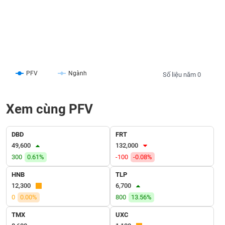
liệu
Tâm
lý
TIÊU
thị
DÙNG
trường
KHÔNG
THIẾT
PFV
Ngành
Số liệu năm 0
YẾU
Xem cùng PFV
TIÊU
DBD
FRT
DÙNG
49,600
132,000
THIẾT
300
0.61%
-100
-0.08%
YẾU
HNB
TLP
12,300
6,700
0
0.00%
800
13.56%
TMX
UXC
CHĂM