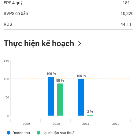
chính
EPS 4 quý
181
BVPS cơ bản
10,320
ROS
44.11
Công
cụ
Thực hiện kế hoạch
đầu
tư
150
106 %
106 %
100 %
100 %
Truyền
100
88 %
88 %
thông
tài
chính
50
3 %
3 %
0
2009
2010
2011
2012
Dữ
liệu
Doanh thu
Lợi nhuận sau thuế