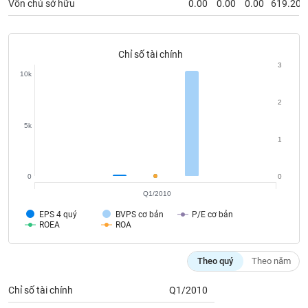
Vốn chủ sở hữu
0.00
0.00
0.00
619.20
phân
tích
(-)
Chỉ số tài chính
3
Thuật
10k
ngữ
(-)
2
5k
Dịch
1
vụ
(-)
0
0
Q1/2010
Đào
EPS 4 quý
BVPS cơ bản
P/E cơ bản
tạo
ROEA
ROA
Theo quý
Theo năm
Sách
Chỉ số tài chính
Q1/2010
tài