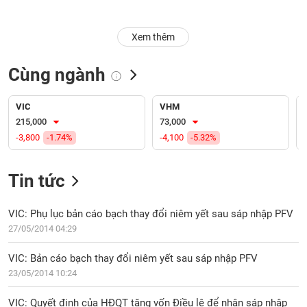
Trạng
Xem thêm
thái
NGÀNH
cổ
phiếu
Cùng ngành
Quy
DOANH
mô
VIC
VHM
NGHIỆP
thị
215,000
73,000
trường
-3,800
-1.74%
-4,100
-5.32%
Niêm
CỔ
yết
Tin tức
PHIẾU
Niêm
yết
VIC: Phụ lục bản cáo bạch thay đổi niêm yết sau sáp nhập PFV
mới
27/05/2014 04:29
PHÁI
Niêm
SINH
VIC: Bản cáo bạch thay đổi niêm yết sau sáp nhập PFV
yết
23/05/2014 10:24
bổ
sung
TRÁI
VIC: Quyết định của HĐQT tăng vốn Điều lệ để nhận sáp nhập