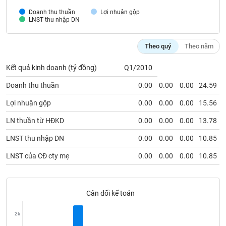
VỤ
Doanh thu thuần
Lợi nhuận gộp
TRUYỀN
LNST thu nhập DN
THÔNG
Theo quý
Theo năm
Kết quả kinh doanh (tỷ đồng)
Q1/2010
TIỆN
Doanh thu thuần
0.00
0.00
0.00
24.59
ÍCH
Lợi nhuận gộp
0.00
0.00
0.00
15.56
LN thuần từ HĐKD
0.00
0.00
0.00
13.78
BẤT
LNST thu nhập DN
0.00
0.00
0.00
10.85
ĐỘNG
LNST của CĐ cty mẹ
0.00
0.00
0.00
10.85
SẢN
Mã
chứng
Cân đối kế toán
khoán
(-)
2k