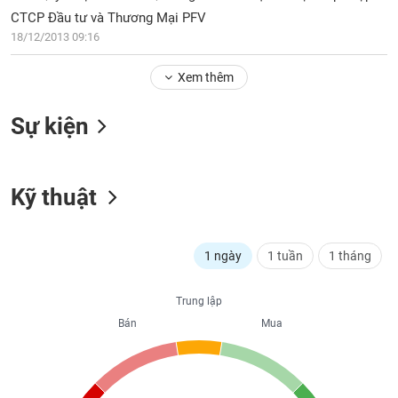
PHIẾU
Hủy
CTCP Đầu tư và Thương Mại PFV
niêm
18/12/2013 09:16
yết
Theo
Xem thêm
CÔNG
dõi
CỤ
đặc
ĐẦU
Sự kiện
biệt
TƯ
Không
được
Kỹ thuật
ký
XUẤT
quỹ
DỮ
LIỆU
Danh
1 ngày
1 tuần
1 tháng
mục
ETF
TIN
Trung lập
Cổ
MỚI
Bán
Mua
phiếu
chi
Ngành
tiết
(-)