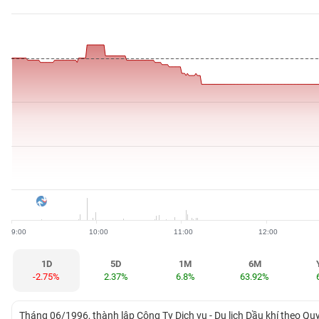
BẤT
ĐỘNG
SẢN
TÀI
CHÍNH
HÀNG
HÓA
9:00
10:00
11:00
12:00
KINH
TẾ
1D
5D
1M
6M
-2.75%
2.37%
6.8%
63.92%
THẾ
Tháng 06/1996, thành lập Công Ty Dịch vụ - Du lịch Dầu khí theo Q