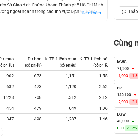
 trên Sở Giao dịch Chứng khoán Thành phố Hồ Chí Minh
ường ngoài ngành trong các lĩnh vực: Dịch vụ Phân
Thảo 
Xem thêm
g, Dịch vụ Bất động sản. Công ty chiếm hơn 90% thị
Cùng 
Dư mua
Dư bán
KLTB 1 lệnh mua
KLTB 1 lệnh bán
NN mua
MWG
cổ phiếu)
(cổ phiếu)
(cổ phiếu)
(cổ phiếu)
(tỷ VNĐ)
71,200
902
673
1,151
1,551
-1,000
0.00
-1.
682
473
1,120
2,620
0.00
FRT
132,100
1,228
708
1,312
2,120
0.00
-2,900
-2.
454
479
849
1,362
0.00
DGW
347
498
1,287
1,467
0.00
40,000
850
2.17%