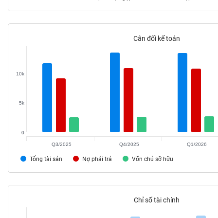
Cân đối kế toán
TIÊU
DÙNG
KHÔNG
10k
THIẾT
YẾU
5k
0
TIÊU
DÙNG
Q3/2025
Q4/2025
Q1/2026
THIẾT
Tổng tài sản
Nợ phải trả
Vốn chủ sỡ hữu
YẾU
Chỉ số tài chính
CHĂM