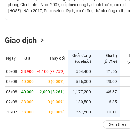
GIỚI
phòng Chính phủ. Năm 2007, cổ phiếu công ty chính thức giao dịch
(HOSE). Năm 2017, Petrosetco tiếp tục mở rộng thành công ra thị tr
phối Thiết bị điện tử, Dịch vụ Cung ứng và Hậu cần, Dịch vụ Đời sốn
ĐÔNG
phần mảng dịch vụ catering trong ngành dầu khí.
DƯƠNG
Giao dịch
TÀI
CHÍNH
Khối lượng
Giá trị
Ngày
Giá
Thay đổi
CÁ
(cổ phiếu)
(tỷ VNĐ)
(
NHÂN
05/08
38,900
-1,100 (-2.75%)
554,400
21.56
04/08
40,000
0 (0.00%)
556,000
23.09
PHÂN
TÍCH
03/08
40,000
2,000 (5.26%)
1,177,200
46.37
VIETSTOCKFINANCE
02/08
38,000
0 (0.00%)
180,500
6.85
30/07
38,000
0 (0.00%)
267,500
10.11
VĨ
Xem thêm
MÔ