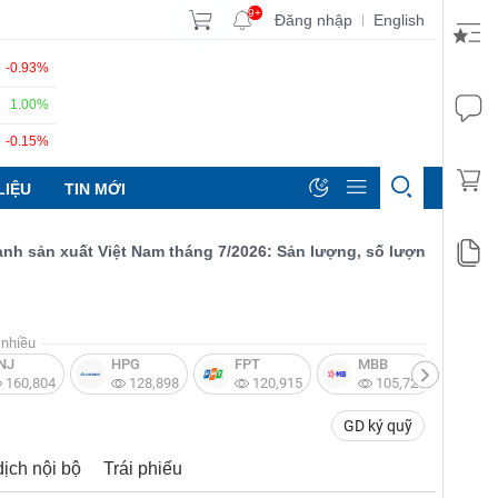
9+
Đăng nhập
English
|
-0.93%
1.00%
-0.15%
LIỆU
TIN MỚI
n xuất Việt Nam tháng 7/2026: Sản lượng, số lượng đơn đặt hàng
nhiều
NJ
HPG
FPT
MBB
V
160,804
128,898
120,915
105,721
GD ký quỹ
dịch nội bộ
Trái phiếu