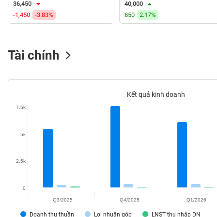
36,450
40,000
VS-
-1,450
-3.83%
850
2.17%
SECTOR
Tài chính
NĂNG
LƯỢNG
Kết quả kinh doanh
7.5k
NGUYÊN
5k
VẬT
LIỆU
2.5k
0
Q3/2025
Q4/2025
Q1/2026
CÔNG
NGHIỆP
Doanh thu thuần
Lợi nhuận gộp
LNST thu nhập DN