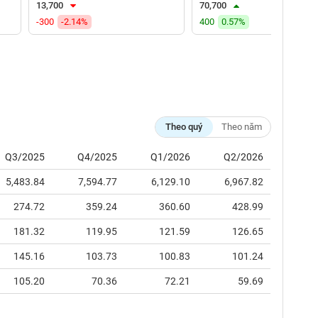
13,700
70,700
-300
-2.14%
400
0.57%
Theo quý
Theo năm
Q3/2025
Q4/2025
Q1/2026
Q2/2026
5,483.84
7,594.77
6,129.10
6,967.82
274.72
359.24
360.60
428.99
181.32
119.95
121.59
126.65
145.16
103.73
100.83
101.24
105.20
70.36
72.21
59.69