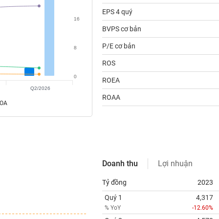
EPS 4 quý
16
BVPS cơ bản
P/E cơ bản
8
ROS
0
ROEA
Q2/2026
ROAA
ROA
Doanh thu
Lợi nhuận
Tỷ đồng
2023
Quý 1
4,317
% YoY
-12.60%