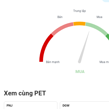
PHIẾU
Trung lập
Bán
Mua
CÔNG
CỤ
ĐẦU
TƯ
XUẤT
DỮ
Bán mạnh
Mua m
LIỆU
MUA
TIN
MỚI
Xem cùng PET
Ngành
(-)
PNJ
DGW