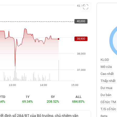
41,000
40,000
40,000
39,000
38,900
38,000
KLGD
Mở cửa
37,000
Cao nhất
Thấp nhất
13:00
14:00
15:00
Dư mua
Dư bán
YTD
1Y
5Y
ALL
64%
69.34%
208.52%
684.85%
Cổ tức TM
T/S cổ tức
uyết định số 284/BT của Bộ trưởng, chủ nhiệm văn
Beta