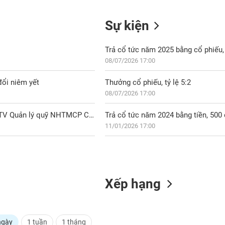
Sự kiện
Trả cổ tức năm 2025 bằng cổ phiếu, 
08/07/2026 17:00
đổi niêm yết
Thưởng cổ phiếu, tỷ lệ 5:2
08/07/2026 17:00
PET: Báo cáo thay đổi sở hữu của cổ đông lớn Công ty TNHH MTV Quản lý quỹ NHTMCP Công thương VN
Trả cổ tức năm 2024 bằng tiền, 50
11/01/2026 17:00
Xếp hạng
ngày
1 tuần
1 tháng