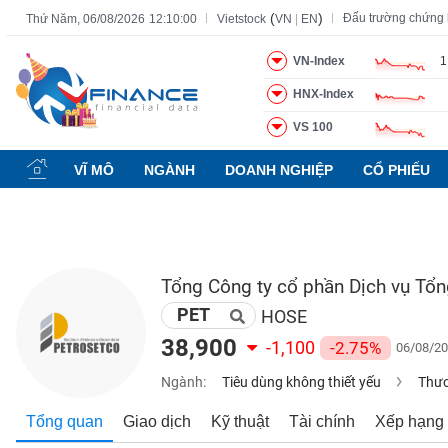
(
)
Đấu trường chứng
Thứ Năm, 06/08/2026
12:10:01
Vietstock
VN
|
EN
VN-Index
1
HNX-Index
Tất cả
Tính năng
Ngành
Mã chứng khoán
Lãnh đạ
VS 100
Tính
năng
VĨ MÔ
NGÀNH
DOANH NGHIỆP
CỔ PHIẾU
(-)
VIETSTOCK
Tổng Công ty cổ phần Dịch vụ Tổn
PET
CHỨNG
HOSE
KHOÁN
38,900
-1,100
-2.75%
06/08/20
Ngành:
Tiêu dùng không thiết yếu
Thươ
DOANH
Tổng quan
Giao dịch
Kỹ thuật
Tài chính
Xếp hạng
NGHIỆP