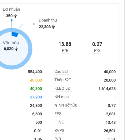
Lợi nhuận
350 tỷ
Doanh thu
22,308 tỷ
Vốn hóa
13.88
0.27
6,020 tỷ
P/E
P/S
Cao 52T
554,400
40,000
Thấp 52T
40,000
20,000
KLBQ 52T
40,300
1,614,628
NN mua
37,200
-
% NN sở hữu
24,800
0.77
EPS
6,600
2,881
F P/E
500
13.48
BVPS
0.01
26,501
P/B
1.06
1.51