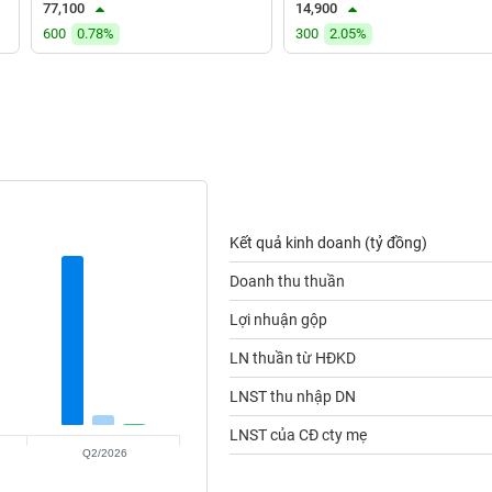
77,100
14,900
600
0.78%
300
2.05%
Kết quả kinh doanh (tỷ đồng)
Doanh thu thuần
Lợi nhuận gộp
LN thuần từ HĐKD
LNST thu nhập DN
LNST của CĐ cty mẹ
Q2/2026