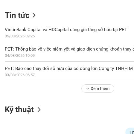
Tin tức
NGÀNH
VietinBank Capital và HDCapital cùng gia tăng sở hữu tại PET
05/08/2026 09:25
DOANH
PET: Thông báo về việc niêm yết và giao dịch chứng khoán thay 
NGHIỆP
04/08/2026 10:09
03/08/2026 06:57
CỔ
PHIẾU
Xem thêm
PHÁI
Kỹ thuật
SINH
TRÁI
1 