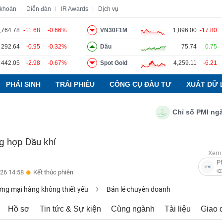
 khoán
Diễn đàn
IR Awards
Dịch vụ
,764.78
-11.68
-0.66%
VN30F1M
1,896.00
-17.80
292.64
-0.95
-0.32%
Dầu
75.74
0.75
o
Tin tức
Báo cáo phân tích
Thuật ngữ
Dịch vụ
442.05
-2.98
-0.67%
Spot Gold
4,259.11
-6.21
PHÁI SINH
TRÁI PHIẾU
CÔNG CỤ ĐẦU TƯ
XUẤT DỮ 
Chỉ số PMI ngành sả
g hợp Dầu khí
Xem 
P
26 14:58
Kết thúc phiên
ng mại hàng không thiết yếu
Bán lẻ chuyên doanh
Hồ sơ
Tin tức & Sự kiện
Cùng ngành
Tài liệu
Giao 