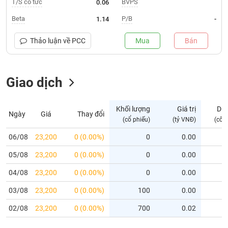
T/S cổ tức
BVPS
0.06
Trạng
Beta
P/B
1.14
-
thái
NGÀNH
cổ
Thảo luận về
PCC
Mua
Bán
phiếu
Quy
Giao dịch
DOANH
mô
NGHIỆP
thị
trường
Khối lượng
Giá trị
Dư
Ngày
Giá
Thay đổi
Niêm
(cổ phiếu)
(tỷ VNĐ)
(cổ 
CỔ
yết
PHIẾU
06/08
23,200
0 (0.00%)
0
0.00
Niêm
05/08
yết
23,200
0 (0.00%)
0
0.00
mới
PHÁI
04/08
23,200
0 (0.00%)
0
0.00
Niêm
SINH
03/08
23,200
0 (0.00%)
100
0.00
yết
bổ
02/08
23,200
0 (0.00%)
700
0.02
sung
TRÁI