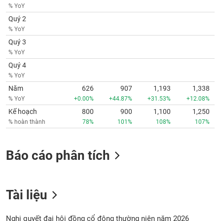
phân
% YoY
tích
Quý 2
(-)
% YoY
Quý 3
Thuật
% YoY
ngữ
Quý 4
(-)
% YoY
Năm
626
907
1,193
1,338
Dịch
% YoY
+0.00%
+44.87%
+31.53%
+12.08%
vụ
Kế hoạch
800
900
1,100
1,250
(-)
% hoàn thành
78%
101%
108%
107%
Đào
Báo cáo phân tích
tạo
Tài liệu
Sách
tài
Nghị quyết đại hội đồng cổ đông thường niên năm 2026