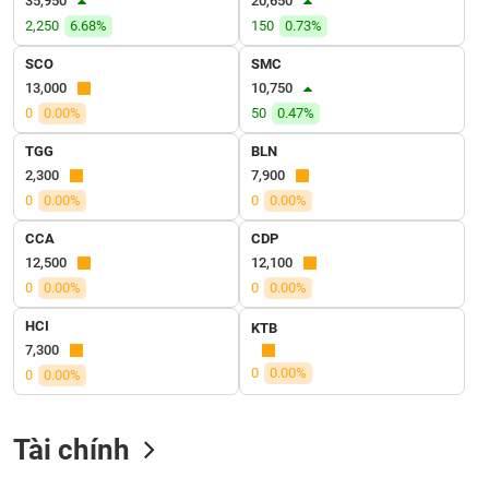
35,950
20,650
VỤ
2,250
6.68%
150
0.73%
TRUYỀN
THÔNG
SCO
SMC
13,000
10,750
0
0.00%
50
0.47%
TGG
BLN
TIỆN
2,300
7,900
ÍCH
0
0.00%
0
0.00%
CCA
CDP
12,500
12,100
0
0.00%
0
0.00%
BẤT
ĐỘNG
HCI
KTB
SẢN
7,300
0
0.00%
0
0.00%
Mã
chứng
khoán
Tài chính
(-)