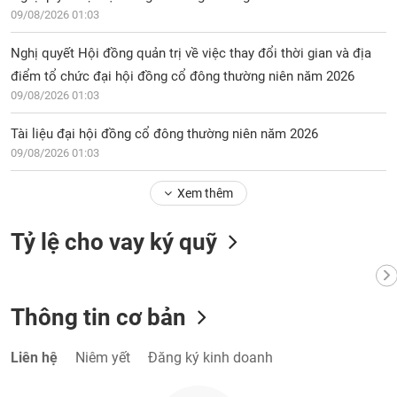
chính
09/08/2026 01:03
Nghị quyết Hội đồng quản trị về việc thay đổi thời gian và địa
điểm tổ chức đại hội đồng cổ đông thường niên năm 2026
Công
09/08/2026 01:03
cụ
đầu
Tài liệu đại hội đồng cổ đông thường niên năm 2026
tư
09/08/2026 01:03
Xem thêm
Truyền
Tỷ lệ cho vay ký quỹ
thông
tài
chính
Thông tin cơ bản
Liên hệ
Niêm yết
Đăng ký kinh doanh
Dữ
liệu