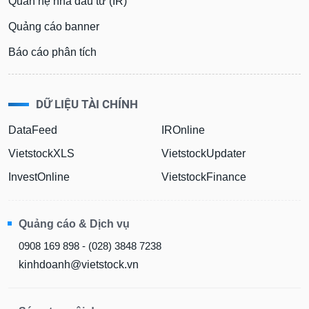
Quan hệ nhà đầu tư (IR)
Quảng cáo banner
Báo cáo phân tích
DỮ LIỆU TÀI CHÍNH
DataFeed
IROnline
VietstockXLS
VietstockUpdater
InvestOnline
VietstockFinance
Quảng cáo & Dịch vụ
0908 169 898 - (028) 3848 7238
kinhdoanh@vietstock.vn