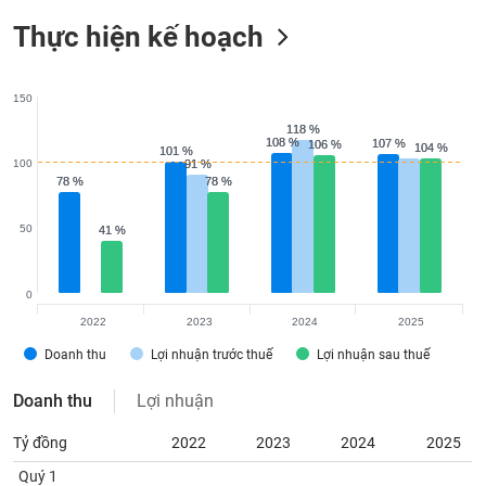
Tất cả
Cổ phiếu
Chỉ số
Chứng chỉ quỹ
Chứng q
Thực hiện kế hoạch
Lãnh
đạo
(-)
150
118 %
118 %
Tất cả
Người nội bộ
Người liên quan
Cổ đông lớn
108 %
108 %
107 %
107 %
106 %
106 %
104 %
104 %
101 %
101 %
100
91 %
91 %
78 %
78 %
78 %
78 %
Tin
tức
50
41 %
41 %
(-)
0
Bài
viết
2022
2023
2024
2025
của
Doanh thu
Lợi nhuận trước thuế
Lợi nhuận sau thuế
tác
giả
(-)
Doanh thu
Lợi nhuận
Tỷ đồng
2022
2023
2024
2025
Báo
Quý 1
cáo