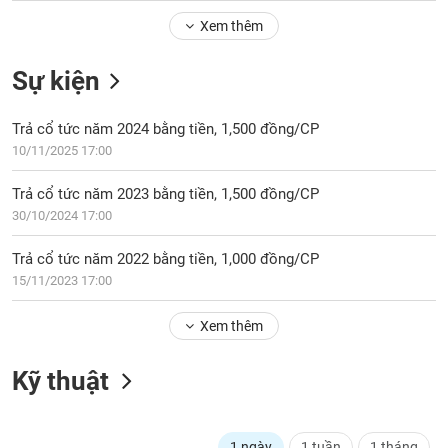
Tổng
VS-
quan
Xem thêm
SECTOR
Giao
Sự kiện
dịch
Tài
Trả cổ tức năm 2024 bằng tiền, 1,500 đồng/CP
chính
NĂNG
10/11/2025 17:00
Phân
LƯỢNG
tích
Trả cổ tức năm 2023 bằng tiền, 1,500 đồng/CP
kỹ
30/10/2024 17:00
thuật
Hồ
Trả cổ tức năm 2022 bằng tiền, 1,000 đồng/CP
NGUYÊN
sơ
15/11/2023 17:00
VẬT
doanh
LIỆU
nghiệp
Xem thêm
Tin
tức
Kỹ thuật
sự
CÔNG
kiện
NGHIỆP
Tài
1 ngày
1 tuần
1 tháng