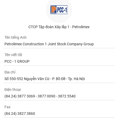
tài
chính
CTCP Tập đoàn Xây lắp 1 - Petrolimex
Tên tiếng Anh
Petrolimex Construction 1 Joint Stock Company Group
Tên viết tắt
PCC - 1 GROUP
Địa chỉ
Số 550-552 Nguyễn Văn Cừ - P. Bồ Đề - Tp. Hà Nội
Điện thoại
(84.24) 3877 3069 - 3877 0090 - 3872 5540
Fax
(84.24) 3827 3860