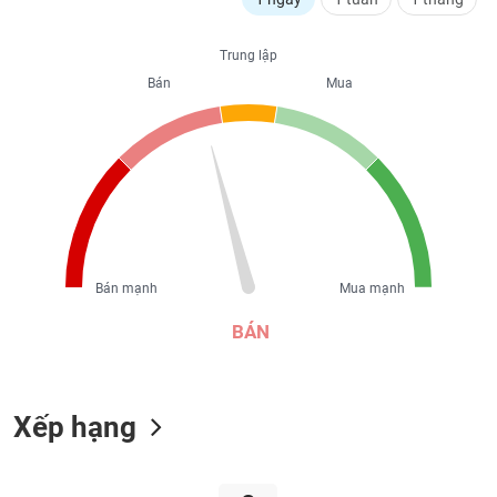
liệu
Trung lập
Tâm
Bán
Mua
lý
TIÊU
thị
DÙNG
trường
KHÔNG
THIẾT
YẾU
Bán mạnh
Mua mạnh
TIÊU
DÙNG
BÁN
THIẾT
YẾU
Xếp hạng
CHĂM