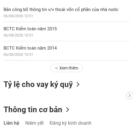
VỤ
TRUYỀN
Bản công bố thông tin v/v thoái vốn cổ phần của nhà nước
THÔNG
06/08/2026 10:51
BCTC Kiểm toán năm 2015
06/08/2026 10:51
TIỆN
BCTC Kiểm toán năm 2014
ÍCH
06/08/2026 10:51
Xem thêm
BẤT
Tỷ lệ cho vay ký quỹ
ĐỘNG
SẢN
Thông tin cơ bản
Mã
chứng
khoán
(-)
Liên hệ
Niêm yết
Đăng ký kinh doanh