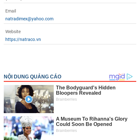
phân
tích
Email
(-)
natradimex@yahoo.com
Website
Thuật
ngữ
https://natraco.vn
(-)
Dịch
vụ
(-)
Đào
tạo
Sách
tài