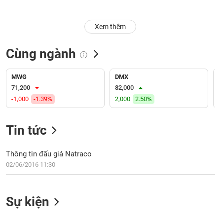
Trạng
Xem thêm
thái
NGÀNH
cổ
phiếu
Cùng ngành
Quy
DOANH
mô
MWG
DMX
NGHIỆP
thị
71,200
82,000
trường
-1,000
-1.39%
2,000
2.50%
Niêm
CỔ
yết
Tin tức
PHIẾU
Niêm
yết
Thông tin đấu giá Natraco
mới
02/06/2016 11:30
PHÁI
Niêm
SINH
yết
bổ
Sự kiện
sung
TRÁI