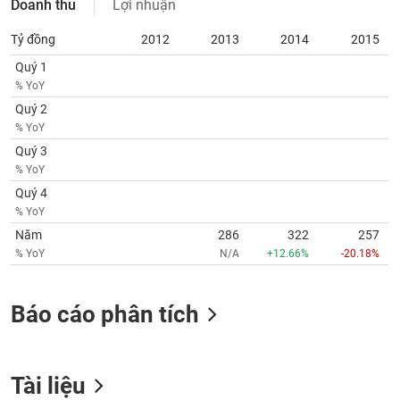
Doanh thu
Lợi nhuận
SÓC
SỨC
Tỷ đồng
2012
2013
2014
2015
KHỎE
Quý 1
% YoY
Quý 2
% YoY
TÀI
Quý 3
CHÍNH
% YoY
Quý 4
% YoY
Năm
286
322
257
CÔNG
% YoY
N/A
+12.66%
-20.18%
NGHỆ
THÔNG
TIN
Báo cáo phân tích
Tài liệu
DỊCH