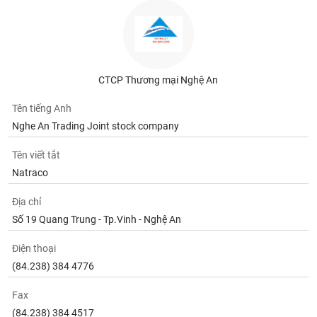
Tất cả
Cổ phiếu
Chỉ số
Chứng chỉ quỹ
Chứng q
Lãnh
đạo
(-)
CTCP Thương mại Nghệ An
Tất cả
Người nội bộ
Người liên quan
Cổ đông lớn
Tên tiếng Anh
Nghe An Trading Joint stock company
Tin
tức
(-)
Tên viết tắt
Natraco
Bài
Địa chỉ
viết
Số 19 Quang Trung - Tp.Vinh - Nghệ An
của
tác
giả
Điện thoại
(-)
(84.238) 384 4776
Fax
Báo
cáo
(84.238) 384 4517