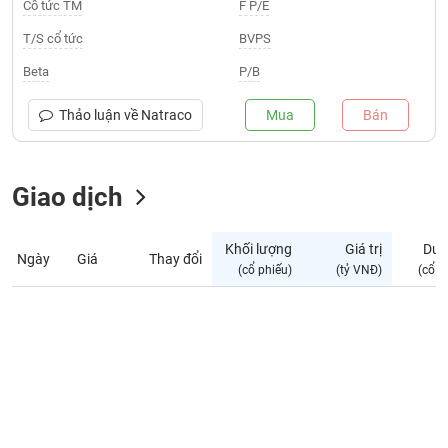
Giá
Cổ tức TM
F P/E
tích
Đặt
T/S cổ tức
BVPS
Biểu
lệnh
đồ
ĐÔNG
Beta
P/B
Nước
tài
DƯƠNG
ngoài
chính
Thảo luận về
Natraco
Mua
Bán
Tự
TÀI
doanh
CHÍNH
Giao dịch
Ảnh
CÁ
hưởng
NHÂN
chỉ
Khối lượng
Giá trị
Dư 
số
Ngày
Giá
Thay đổi
(cổ phiếu)
(tỷ VNĐ)
(cổ p
Biến
PHÂN
động
TÍCH
cổ
VIETSTOCKFINANCE
phiếu
Giao
dịch
VĨ
nội
MÔ
bộ