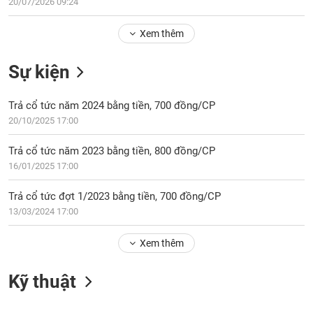
Tổng
20/07/2026 09:24
VS-
quan
SECTOR
Xem thêm
Giao
dịch
Sự kiện
Tài
chính
NĂNG
Trả cổ tức năm 2024 bằng tiền, 700 đồng/CP
Phân
LƯỢNG
20/10/2025 17:00
tích
kỹ
Trả cổ tức năm 2023 bằng tiền, 800 đồng/CP
thuật
16/01/2025 17:00
Hồ
NGUYÊN
sơ
Trả cổ tức đợt 1/2023 bằng tiền, 700 đồng/CP
VẬT
doanh
13/03/2024 17:00
LIỆU
nghiệp
Xem thêm
Tin
tức
sự
Kỹ thuật
CÔNG
kiện
NGHIỆP
Tài