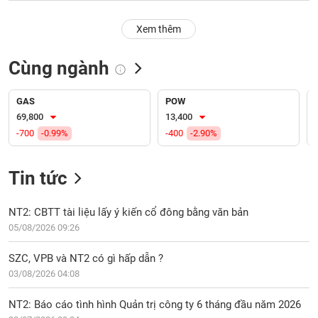
PHIẾU
Hủy
niêm
Xem thêm
yết
Theo
Cùng ngành
CÔNG
dõi
CỤ
đặc
ĐẦU
biệt
GAS
POW
TƯ
69,800
13,400
Không
-700
-0.99%
-400
-2.90%
được
ký
XUẤT
quỹ
DỮ
Tin tức
LIỆU
Danh
mục
NT2: CBTT tài liệu lấy ý kiến cổ đông bằng văn bản
ETF
05/08/2026 09:26
TIN
Cổ
MỚI
SZC, VPB và NT2 có gì hấp dẫn ?
phiếu
03/08/2026 04:08
chi
Ngành
tiết
(-)
NT2: Báo cáo tình hình Quản trị công ty 6 tháng đầu năm 2026