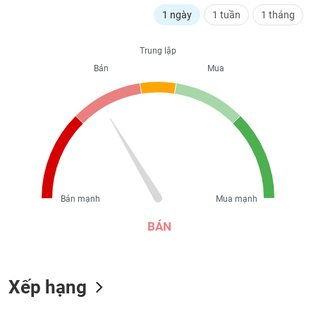
liệu
1 ngày
1 tuần
1 tháng
Tâm
Trung lập
lý
TIÊU
thị
Bán
Mua
DÙNG
trường
KHÔNG
THIẾT
YẾU
TIÊU
Bán mạnh
Mua mạnh
DÙNG
THIẾT
BÁN
YẾU
Xếp hạng
CHĂM