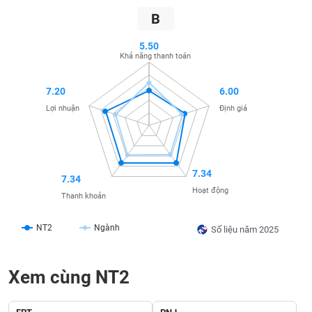
SÓC
B
SỨC
KHỎE
5.50
Khả năng thanh toán
7.20
6.00
TÀI
Lợi nhuận
Định giá
CHÍNH
7.34
7.34
CÔNG
Hoạt động
Thanh khoản
NGHỆ
THÔNG
NT2
Ngành
Số liệu năm 2025
TIN
Xem cùng NT2
DỊCH