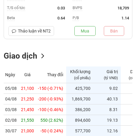
T/S cổ tức
BVPS
0.03
18,709
Trạng
thái
Beta
P/B
0.64
1.14
NGÀNH
cổ
phiếu
Thảo luận về
NT2
Mua
Bán
Quy
DOANH
mô
NGHIỆP
Giao dịch
thị
trường
Niêm
Khối lượng
Giá trị
Dư
Ngày
Giá
Thay đổi
CỔ
yết
(cổ phiếu)
(tỷ VNĐ)
(cổ 
PHIẾU
Niêm
05/08
21,100
-150 (-0.71%)
425,700
9.02
yết
mới
04/08
21,250
-200 (-0.93%)
1,869,700
40.13
PHÁI
Niêm
SINH
03/08
21,450
-100 (-0.46%)
386,200
8.31
yết
02/08
21,550
550 (2.62%)
894,600
19.13
bổ
sung
TRÁI
30/07
21,000
-50 (-0.24%)
577,700
12.16