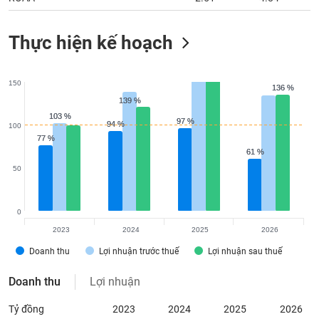
Thực hiện kế hoạch
150
136 %
136 %
139 %
139 %
103 %
103 %
97 %
97 %
94 %
94 %
100
77 %
77 %
61 %
61 %
50
0
2023
2024
2025
2026
Doanh thu
Lợi nhuận trước thuế
Lợi nhuận sau thuế
Doanh thu
Lợi nhuận
Tỷ đồng
2023
2024
2025
2026