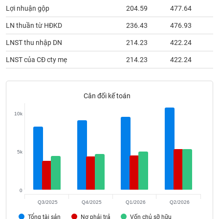
phân
Lợi nhuận gộp
204.59
477.64
2
tích
(-)
LN thuần từ HĐKD
236.43
476.93
2
LNST thu nhập DN
214.23
422.24
1
Thuật
ngữ
LNST của CĐ cty mẹ
214.23
422.24
1
(-)
Cân đối kế toán
Dịch
vụ
(-)
10k
Đào
5k
tạo
0
Sách
Q3/2025
Q4/2025
Q1/2026
Q2/2026
tài
Tổng tài sản
Nợ phải trả
Vốn chủ sỡ hữu