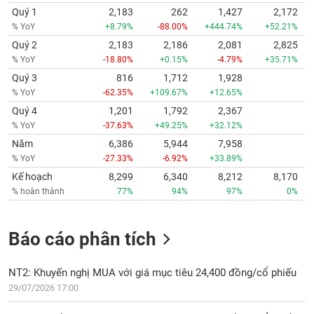
Quý 1
2,183
262
1,427
2,172
% YoY
+8.79%
-88.00%
+444.74%
+52.21%
Quý 2
2,183
2,186
2,081
2,825
% YoY
-18.80%
+0.15%
-4.79%
+35.71%
Quý 3
816
1,712
1,928
% YoY
-62.35%
+109.67%
+12.65%
Quý 4
1,201
1,792
2,367
% YoY
-37.63%
+49.25%
+32.12%
Năm
6,386
5,944
7,958
% YoY
-27.33%
-6.92%
+33.89%
Kế hoạch
8,299
6,340
8,212
8,170
% hoàn thành
77%
94%
97%
0%
Báo cáo phân tích
NT2: Khuyến nghị MUA với giá mục tiêu 24,400 đồng/cổ phiếu
29/07/2026 17:00