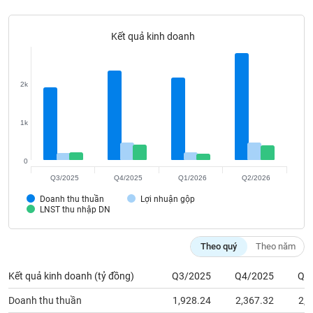
Tất cả
Cổ phiếu
Chỉ số
Chứng chỉ quỹ
Chứng q
Kết quả kinh doanh
Lãnh
đạo
(-)
2k
Tất cả
Người nội bộ
Người liên quan
Cổ đông lớn
1k
Tin
tức
(-)
0
Q3/2025
Q4/2025
Q1/2026
Q2/2026
Bài
Doanh thu thuần
Lợi nhuận gộp
viết
LNST thu nhập DN
của
tác
giả
Theo quý
Theo năm
(-)
Kết quả kinh doanh (tỷ đồng)
Q3/2025
Q4/2025
Q1
Báo
Doanh thu thuần
1,928.24
2,367.32
2,1
cáo