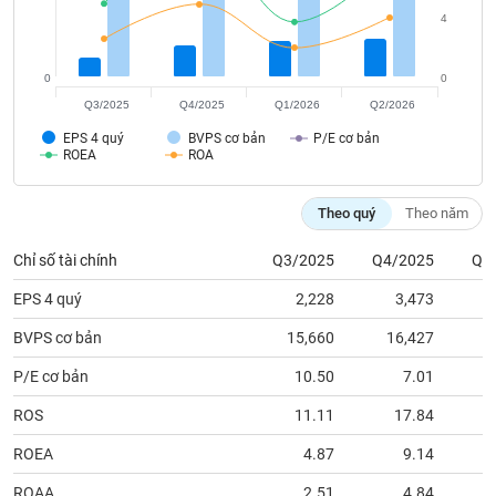
tài
4
chính
0
0
Q3/2025
Q4/2025
Q1/2026
Q2/2026
EPS 4 quý
BVPS cơ bản
P/E cơ bản
ROEA
ROA
Theo quý
Theo năm
Chỉ số tài chính
Q3/2025
Q4/2025
Q1
EPS 4 quý
2,228
3,473
BVPS cơ bản
15,660
16,427
1
P/E cơ bản
10.50
7.01
ROS
11.11
17.84
ROEA
4.87
9.14
ROAA
2.51
4.84