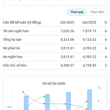
chính
Theo quý
Theo năm
Cân đối kế toán (tỷ đồng)
Q3/2025
Q4/2025
Q1
Công
cụ
Tài sản ngắn hạn
7,020.36
7,879.15
8,4
đầu
tư
Tổng tài sản
8,323.68
9,124.02
9,5
Nợ phải trả
3,815.61
4,395.22
4,5
Nợ ngắn hạn
3,815.61
4,395.22
4,5
Truyền
Vốn chủ sở hữu
4,508.07
4,728.80
5,0
thông
tài
chính
Chỉ số tài chính
12
Dữ
8
liệu
10k