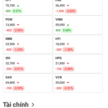
FPT
PNJ
VỤ
70,700
36,450
TRUYỀN
400
0.57%
-1,450
-3.83%
THÔNG
POW
VNM
13,400
59,000
-400
-2.90%
400
0.68%
TIỆN
MBB
HTI
ÍCH
23,900
18,650
-400
-1.65%
-300
-1.58%
IDC
HPG
32,700
21,850
BẤT
-300
-0.91%
-150
-0.68%
ĐỘNG
SẢN
GAS
VCB
69,800
59,000
Mã
-700
-0.99%
-300
-0.51%
chứng
khoán
(-)
Tài chính