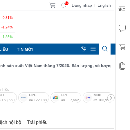
9+
Đăng nhập
English
|
-0.31%
-1.24%
1.85%
LIỆU
TIN MỚI
n xuất Việt Nam tháng 7/2026: Sản lượng, số lượng đơn đặt hàng
nhiều
NJ
HPG
FPT
MBB
V
153,560
122,188
117,662
103,997
dịch nội bộ
Trái phiếu