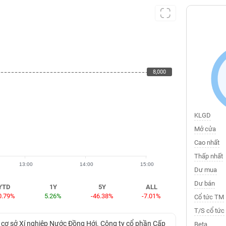
8,000
8,000
KLGD
Mở cửa
Cao nhất
Thấp nhất
13:00
14:00
15:00
Dư mua
Dư bán
YTD
1Y
5Y
ALL
0.79%
5.26%
-46.38%
-7.01%
Cổ tức TM
T/S cổ tức
cơ sở Xí nghiệp Nước Đồng Hới. Công ty cổ phần Cấp
Beta