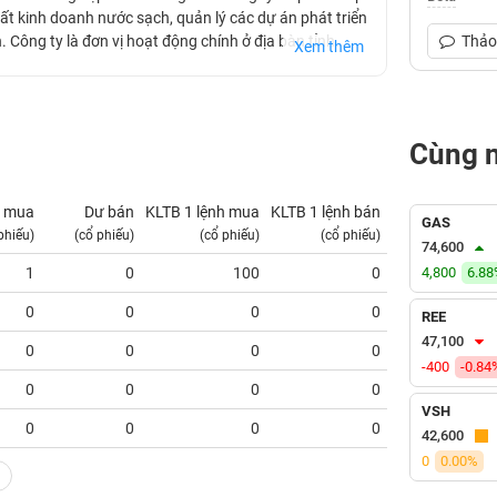
ất kinh doanh nước sạch, quản lý các dự án phát triển
 Công ty là đơn vị hoạt động chính ở địa bàn tỉnh
Thảo 
Xem thêm
Cùng 
 mua
Dư bán
KLTB 1 lệnh mua
KLTB 1 lệnh bán
NN mua
GAS
phiếu)
(cổ phiếu)
(cổ phiếu)
(cổ phiếu)
(tỷ VNĐ)
74,600
1
0
100
0
4,800
0.00
6.8
0
0
0
0
0.00
REE
47,100
0
0
0
0
0.00
-400
-0.84
0
0
0
0
0.00
VSH
0
0
0
0
0.00
42,600
0
0.00%