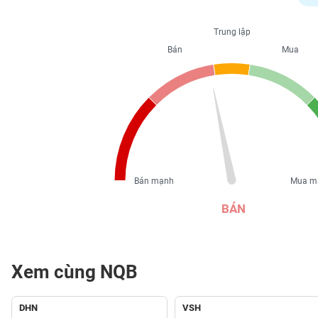
PHIẾU
Trung lập
Bán
Mua
CÔNG
CỤ
ĐẦU
TƯ
XUẤT
DỮ
Bán mạnh
Mua m
LIỆU
BÁN
TIN
MỚI
Xem cùng NQB
Ngành
(-)
DHN
VSH