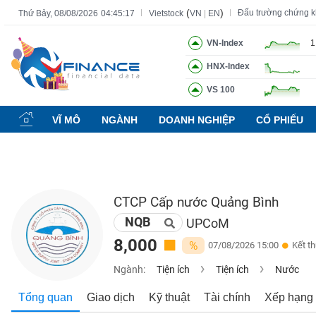
(
)
Đấu trường chứng 
Thứ Bảy, 08/08/2026
04:45:18
Vietstock
VN
|
EN
VN-Index
1
HNX-Index
Tất cả
Tính năng
Ngành
Mã chứng khoán
Lãnh đạ
VS 100
Tính
năng
VĨ MÔ
NGÀNH
DOANH NGHIỆP
CỔ PHIẾU
(-)
VIETSTOCK
CTCP Cấp nước Quảng Bình
NQB
CHỨNG
UPCoM
KHOÁN
8,000
%
07/08/2026 15:00
Kết t
Ngành:
Tiện ích
Tiện ích
Nước
DOANH
Tổng quan
Giao dịch
Kỹ thuật
Tài chính
Xếp hạng
NGHIỆP