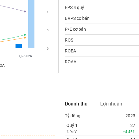
EPS 4 quý
10
BVPS cơ bản
P/E cơ bản
5
ROS
0
ROEA
Q2/2026
ROAA
ROA
Doanh thu
Lợi nhuận
Tỷ đồng
2023
Quý 1
27
% YoY
+4.45%