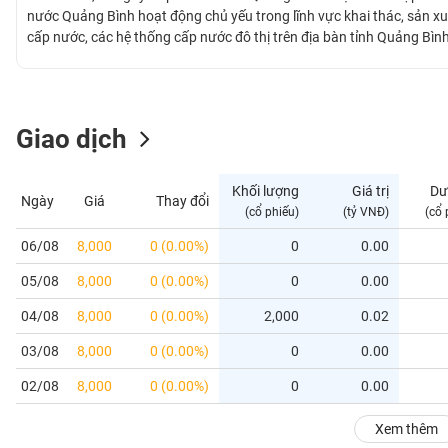
GIỚI
nước Quảng Bình hoạt động chủ yếu trong lĩnh vực khai thác, sản xu
cấp nước, các hệ thống cấp nước đô thị trên địa bàn tỉnh Quảng Bình.
Quảng Bình và chiếm thị phần lớn nhất tại tỉnh.
ĐÔNG
DƯƠNG
Giao dịch
TÀI
CHÍNH
Khối lượng
Giá trị
Dư
Ngày
Giá
Thay đổi
CÁ
(cổ phiếu)
(tỷ VNĐ)
(cổ 
NHÂN
06/08
8,000
0 (0.00%)
0
0.00
05/08
8,000
0 (0.00%)
0
0.00
PHÂN
TÍCH
04/08
8,000
0 (0.00%)
2,000
0.02
VIETSTOCKFINANCE
03/08
8,000
0 (0.00%)
0
0.00
02/08
8,000
0 (0.00%)
0
0.00
VĨ
Xem thêm
MÔ