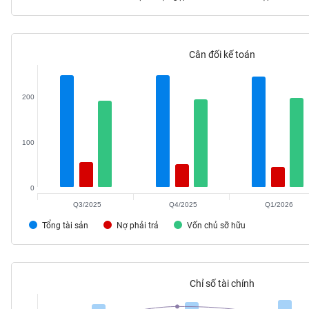
Cân đối kế toán
TIÊU
DÙNG
KHÔNG
200
THIẾT
YẾU
100
0
TIÊU
DÙNG
Q3/2025
Q4/2025
Q1/2026
THIẾT
Tổng tài sản
Nợ phải trả
Vốn chủ sỡ hữu
YẾU
Chỉ số tài chính
CHĂM