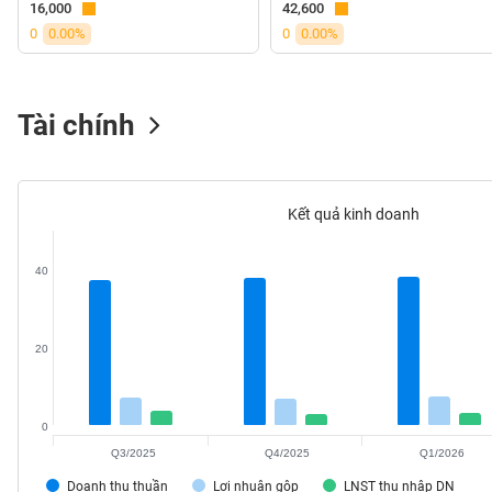
16,000
42,600
VS-
0
0.00%
0
0.00%
SECTOR
Tài chính
NĂNG
LƯỢNG
Kết quả kinh doanh
40
NGUYÊN
VẬT
LIỆU
20
0
Q3/2025
Q4/2025
Q1/2026
CÔNG
NGHIỆP
Doanh thu thuần
Lợi nhuận gộp
LNST thu nhập DN