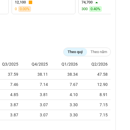
12,100
74,700
0
0.00%
300
0.40%
Theo quý
Theo năm
Q3/2025
Q4/2025
Q1/2026
Q2/2026
37.59
38.11
38.34
47.58
7.46
7.14
7.67
12.90
4.85
3.81
4.10
8.91
3.87
3.07
3.30
7.15
3.87
3.07
3.30
7.15