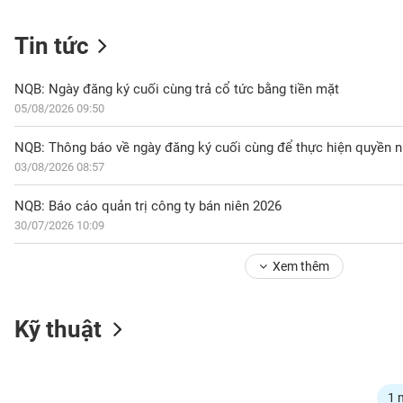
Tin tức
NGÀNH
NQB: Ngày đăng ký cuối cùng trả cổ tức bằng tiền mặt
05/08/2026 09:50
DOANH
NGHIỆP
03/08/2026 08:57
NQB: Báo cáo quản trị công ty bán niên 2026
30/07/2026 10:09
CỔ
PHIẾU
Xem thêm
PHÁI
Kỹ thuật
SINH
TRÁI
1 