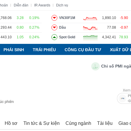
khoán
Diễn đàn
IR Awards
Dịch vụ
,768.06
3.28
0.19%
VN30F1M
1,890.10
-5.90
293.44
0.80
0.27%
Dầu
77.08
-0.97
o
Tin tức
Báo cáo phân tích
Thuật ngữ
Dịch vụ
443.10
1.05
0.24%
Spot Gold
4,342.41
78.93
PHÁI SINH
TRÁI PHIẾU
CÔNG CỤ ĐẦU TƯ
XUẤT DỮ 
Chỉ số PMI ngành sả
Xem 
P
húc phiên
Hồ sơ
Tin tức & Sự kiện
Cùng ngành
Tài liệu
Giao 