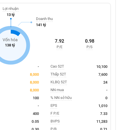
Lợi nhuận
13 tỷ
Doanh thu
141 tỷ
Vốn hóa
7.92
0.98
138 tỷ
P/E
P/S
Cao 52T
-
10,100
Thấp 52T
8,000
7,600
KLBQ 52T
8,000
24
NN mua
8,000
-
% NN sở hữu
100
0
EPS
-
1,010
F P/E
400
7.33
BVPS
0.05
11,283
P/B
0.30
0.71