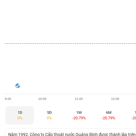
BẤT
ĐỘNG
SẢN
TÀI
CHÍNH
HÀNG
HÓA
9:00
10:00
11:00
12:00
KINH
TẾ
1D
5D
1M
6M
0%
0%
-20.79%
-20.79%
-2
THẾ
Năm 1992, Công ty Cấp thoát nước Quảng Bình được thành lập trên 