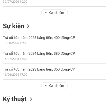
Tổng
30/07/2026 10:09
VS-
quan
SECTOR
Xem thêm
Giao
dịch
Sự kiện
Tài
chính
NĂNG
Trả cổ tức năm 2025 bằng tiền, 400 đồng/CP
Phân
LƯỢNG
13/08/2026 17:00
tích
kỹ
Trả cổ tức năm 2024 bằng tiền, 380 đồng/CP
thuật
16/07/2025 17:00
Hồ
NGUYÊN
sơ
Trả cổ tức năm 2023 bằng tiền, 350 đồng/CP
VẬT
doanh
16/06/2024 17:00
LIỆU
nghiệp
Tin
Xem thêm
tức
sự
Kỹ thuật
CÔNG
kiện
NGHIỆP
Tài