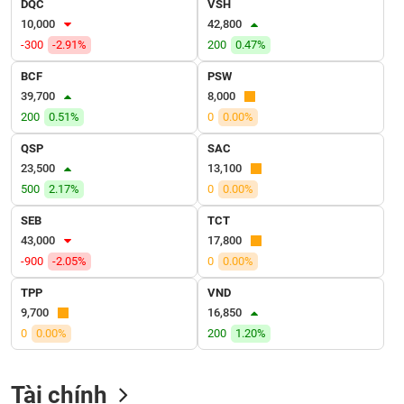
DQC
VSH
VỤ
10,000
42,800
TRUYỀN
THÔNG
-300
-2.91%
200
0.47%
BCF
PSW
39,700
8,000
200
0.51%
0
0.00%
TIỆN
QSP
SAC
ÍCH
23,500
13,100
500
2.17%
0
0.00%
SEB
TCT
43,000
17,800
BẤT
-900
-2.05%
0
0.00%
ĐỘNG
SẢN
TPP
VND
9,700
16,850
Mã
0
0.00%
200
1.20%
chứng
khoán
(-)
Tài chính