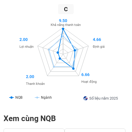
SÓC
SỨC
C
KHỎE
9.50
Khả năng thanh toán
2.00
4.66
TÀI
Lợi nhuận
Định giá
CHÍNH
6.66
2.00
CÔNG
Hoạt động
Thanh khoản
NGHỆ
THÔNG
NQB
Ngành
TIN
Số liệu năm 2025
Xem cùng NQB
DỊCH