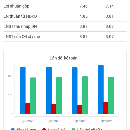
phân
Lợi nhuận gộp
7.46
7.14
tích
(-)
LN thuần từ HĐKD
4.85
3.81
LNST thu nhập DN
3.87
3.07
Thuật
ngữ
LNST của CĐ cty mẹ
3.87
3.07
(-)
Dịch
Cân đối kế toán
vụ
(-)
200
Đào
tạo
100
0
Sách
Q3/2025
Q4/2025
Q1/2026
Q2/2026
tài
Tổng tài sản