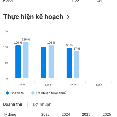
ROAA
1.56
1.24
Thực hiện kế hoạch
150
116 %
116 %
106 %
106 %
106 %
106 %
98 %
98 %
100
87 %
87 %
50
0
2023
2024
2025
2026
Doanh thu
Lợi nhuận trước thuế
Doanh thu
Lợi nhuận
Tỷ đồng
2023
2024
2025
2026