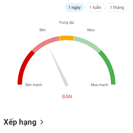
liệu
1 ngày
1 tuần
1 tháng
Tâm
lý
Trung lập
TIÊU
thị
Bán
Mua
DÙNG
trường
KHÔNG
THIẾT
YẾU
TIÊU
Bán mạnh
Mua mạnh
DÙNG
THIẾT
BÁN
YẾU
Xếp hạng
CHĂM