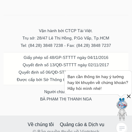
Vận hành bởi CTCP Tài Việt.
Trụ sở: 28/47 Lê Thị Hồng, P.Gò Vấp, Tp.HCM
Tel: (84.28) 3848 7238 - Fax: (84.28) 3848 7237
Giấy phép số 48/GP-STTTT ngày 04/11/2016
Quyết định số 13/QĐ-STTTT ngày 02/11/2017
Quyết định số 06/QĐ-STTTT-ICP ngày 20/07/2023
Bạn cần thông tin hay ý tưởng
Được cấp bởi Sở Thông tin và Truyền thông TPHCM
hay lời khuyên về chứng khoán?
Hãy hỏi mình nhé!
Người chịu trách nhiệm
BÀ PHẠM THỊ THANH NGA
Về chúng tôi
Quảng cáo & Dịch vụ
© Bản quyền thuộc về Vietstock