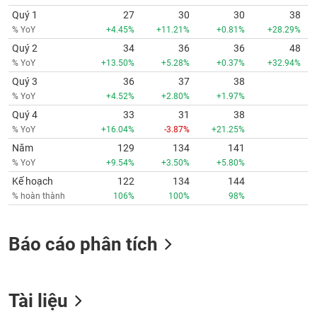
Quý 1
27
30
30
38
% YoY
+4.45%
+11.21%
+0.81%
+28.29%
Quý 2
34
36
36
48
% YoY
+13.50%
+5.28%
+0.37%
+32.94%
Quý 3
36
37
38
% YoY
+4.52%
+2.80%
+1.97%
Quý 4
33
31
38
% YoY
+16.04%
-3.87%
+21.25%
Năm
129
134
141
% YoY
+9.54%
+3.50%
+5.80%
Kế hoạch
122
134
144
% hoàn thành
106%
100%
98%
Báo cáo phân tích
Tài liệu