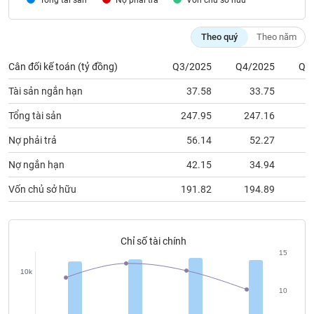
Nợ phải trả
Vốn chủ sỡ hữu
chính
Theo quý
Theo năm
Cân đối kế toán (tỷ đồng)
Q3/2025
Q4/2025
Q1
Công
cụ
Tài sản ngắn hạn
37.58
33.75
đầu
tư
Tổng tài sản
247.95
247.16
2
Nợ phải trả
56.14
52.27
Nợ ngắn hạn
42.15
34.94
Truyền
Vốn chủ sở hữu
191.82
194.89
1
thông
tài
chính
Chỉ số tài chính
15
10k
Dữ
10
liệu