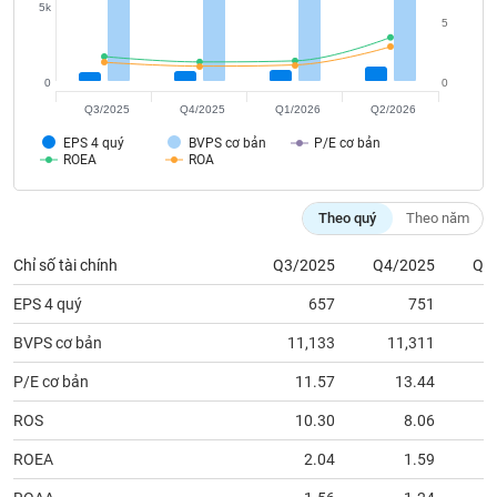
tài
5k
chính
5
0
0
Q3/2025
Q4/2025
Q1/2026
Q2/2026
EPS 4 quý
BVPS cơ bản
P/E cơ bản
ROEA
ROA
Theo quý
Theo năm
Chỉ số tài chính
Q3/2025
Q4/2025
Q1
EPS 4 quý
657
751
BVPS cơ bản
11,133
11,311
1
P/E cơ bản
11.57
13.44
ROS
10.30
8.06
ROEA
2.04
1.59