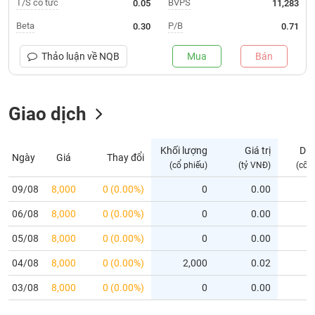
T/S cổ tức
BVPS
0.05
11,283
Trạng
Beta
P/B
0.30
0.71
thái
NGÀNH
cổ
Thảo luận về
NQB
Mua
Bán
phiếu
Quy
Giao dịch
DOANH
mô
NGHIỆP
thị
trường
Khối lượng
Giá trị
Dư
Ngày
Giá
Thay đổi
Niêm
(cổ phiếu)
(tỷ VNĐ)
(cổ 
CỔ
yết
PHIẾU
09/08
8,000
0 (0.00%)
0
0.00
Niêm
06/08
yết
8,000
0 (0.00%)
0
0.00
mới
PHÁI
05/08
8,000
0 (0.00%)
0
0.00
Niêm
SINH
04/08
8,000
0 (0.00%)
2,000
0.02
yết
bổ
03/08
8,000
0 (0.00%)
0
0.00
sung
TRÁI