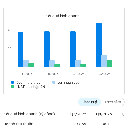
Tất cả
Cổ phiếu
Chỉ số
Chứng chỉ quỹ
Chứng q
Kết quả kinh doanh
Lãnh
đạo
(-)
40
Tất cả
Người nội bộ
Người liên quan
Cổ đông lớn
20
Tin
tức
(-)
0
Q3/2025
Q4/2025
Q1/2026
Q2/2026
Bài
Doanh thu thuần
Lợi nhuận gộp
viết
LNST thu nhập DN
của
tác
giả
Theo quý
Theo năm
(-)
Kết quả kinh doanh (tỷ đồng)
Q3/2025
Q4/2025
Q1
Báo
Doanh thu thuần
37.59
38.11
cáo