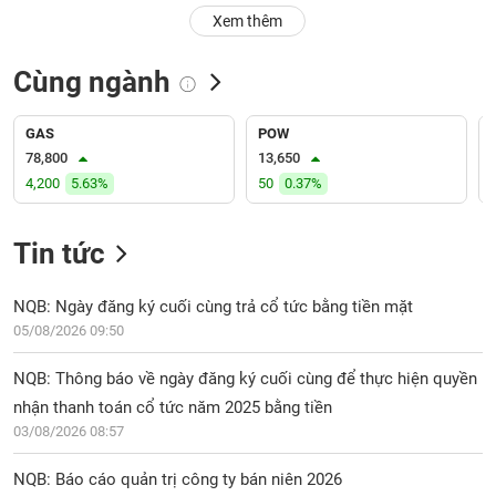
PHIẾU
Hủy
Xem thêm
niêm
yết
Cùng ngành
Theo
CÔNG
dõi
CỤ
đặc
GAS
POW
ĐẦU
biệt
78,800
13,650
TƯ
4,200
5.63%
50
0.37%
Không
được
ký
Tin tức
XUẤT
quỹ
DỮ
LIỆU
Danh
NQB: Ngày đăng ký cuối cùng trả cổ tức bằng tiền mặt
mục
05/08/2026 09:50
ETF
TIN
NQB: Thông báo về ngày đăng ký cuối cùng để thực hiện quyền
Cổ
MỚI
nhận thanh toán cổ tức năm 2025 bằng tiền
phiếu
03/08/2026 08:57
chi
Ngành
tiết
(-)
NQB: Báo cáo quản trị công ty bán niên 2026