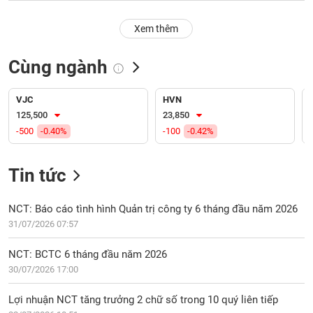
PHIẾU
Hủy
niêm
Xem thêm
yết
Theo
Cùng ngành
CÔNG
dõi
CỤ
đặc
ĐẦU
biệt
VJC
HVN
TƯ
125,500
23,850
Không
-500
-0.40%
-100
-0.42%
được
ký
XUẤT
quỹ
DỮ
Tin tức
LIỆU
Danh
mục
NCT: Báo cáo tình hình Quản trị công ty 6 tháng đầu năm 2026
ETF
31/07/2026 07:57
TIN
Cổ
MỚI
NCT: BCTC 6 tháng đầu năm 2026
phiếu
30/07/2026 17:00
chi
Ngành
tiết
(-)
Lợi nhuận NCT tăng trưởng 2 chữ số trong 10 quý liên tiếp