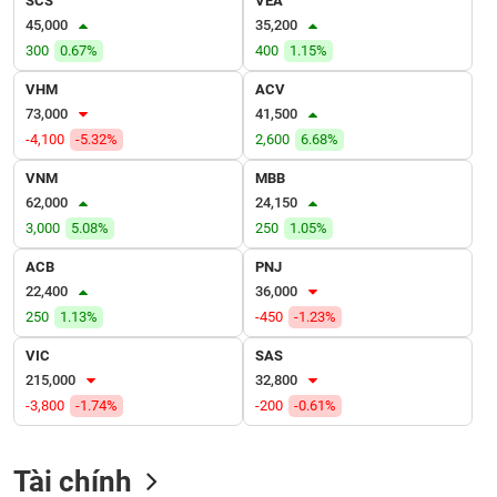
SCS
VEA
VỤ
45,000
35,200
TRUYỀN
300
0.67%
400
1.15%
THÔNG
VHM
ACV
73,000
41,500
-4,100
-5.32%
2,600
6.68%
TIỆN
VNM
MBB
ÍCH
62,000
24,150
3,000
5.08%
250
1.05%
ACB
PNJ
22,400
36,000
BẤT
250
1.13%
-450
-1.23%
ĐỘNG
SẢN
VIC
SAS
215,000
32,800
Mã
-3,800
-1.74%
-200
-0.61%
chứng
khoán
(-)
Tài chính