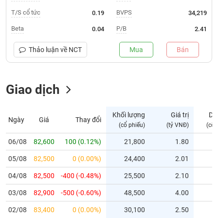
T/S cổ tức
BVPS
0.19
34,219
Trạng
thái
Beta
P/B
0.04
2.41
NGÀNH
cổ
phiếu
Thảo luận về
NCT
Mua
Bán
Quy
DOANH
mô
NGHIỆP
Giao dịch
thị
trường
Niêm
Khối lượng
Giá trị
Dư
Ngày
Giá
Thay đổi
CỔ
yết
(cổ phiếu)
(tỷ VNĐ)
(cổ 
PHIẾU
Niêm
06/08
82,600
100 (0.12%)
21,800
1.80
yết
mới
05/08
82,500
0 (0.00%)
24,400
2.01
PHÁI
Niêm
SINH
04/08
82,500
-400 (-0.48%)
25,500
2.10
yết
03/08
82,900
-500 (-0.60%)
48,500
4.00
bổ
sung
TRÁI
02/08
83,400
0 (0.00%)
30,100
2.50