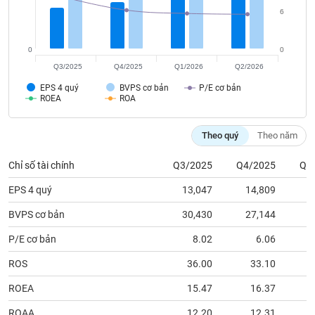
tài
6
chính
0
0
Q3/2025
Q4/2025
Q1/2026
Q2/2026
EPS 4 quý
BVPS cơ bản
P/E cơ bản
ROEA
ROA
Theo quý
Theo năm
Chỉ số tài chính
Q3/2025
Q4/2025
Q1
EPS 4 quý
13,047
14,809
1
BVPS cơ bản
30,430
27,144
3
P/E cơ bản
8.02
6.06
ROS
36.00
33.10
ROEA
15.47
16.37
ROAA
12.20
12.31