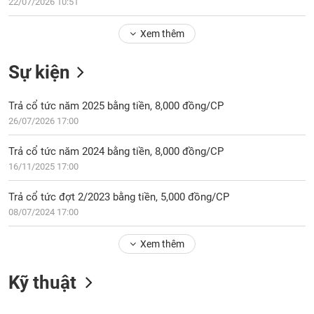
Tổng
22/07/2026 10:51
VS-
quan
SECTOR
Xem thêm
Giao
dịch
Sự kiện
Tài
chính
NĂNG
Trả cổ tức năm 2025 bằng tiền, 8,000 đồng/CP
Phân
LƯỢNG
26/07/2026 17:00
tích
kỹ
Trả cổ tức năm 2024 bằng tiền, 8,000 đồng/CP
thuật
16/11/2025 17:00
Hồ
NGUYÊN
sơ
Trả cổ tức đợt 2/2023 bằng tiền, 5,000 đồng/CP
VẬT
doanh
08/07/2024 17:00
LIỆU
nghiệp
Xem thêm
Tin
tức
sự
Kỹ thuật
CÔNG
kiện
NGHIỆP
Tài