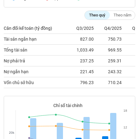
chính
Theo quý
Theo năm
Cân đối kế toán (tỷ đồng)
Q3/2025
Q4/2025
Q1
Công
cụ
Tài sản ngắn hạn
827.00
750.73
7
đầu
tư
Tổng tài sản
1,033.49
969.55
9
Nợ phải trả
237.25
259.31
1
Nợ ngắn hạn
221.45
243.32
1
Truyền
Vốn chủ sở hữu
796.23
710.24
8
thông
tài
chính
Chỉ số tài chính
18
Dữ
12
20k
liệu