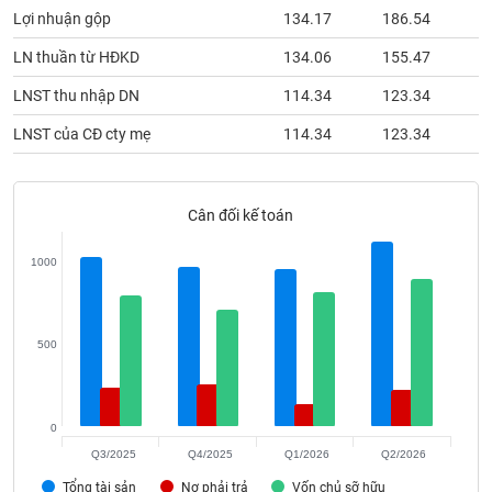
phân
Lợi nhuận gộp
134.17
186.54
1
tích
(-)
LN thuần từ HĐKD
134.06
155.47
1
LNST thu nhập DN
114.34
123.34
1
Thuật
ngữ
LNST của CĐ cty mẹ
114.34
123.34
1
(-)
Cân đối kế toán
Dịch
vụ
(-)
1000
Đào
tạo
500
0
Sách
Q3/2025
Q4/2025
Q1/2026
Q2/2026
tài
Tổng tài sản
Nợ phải trả
Vốn chủ sỡ hữu