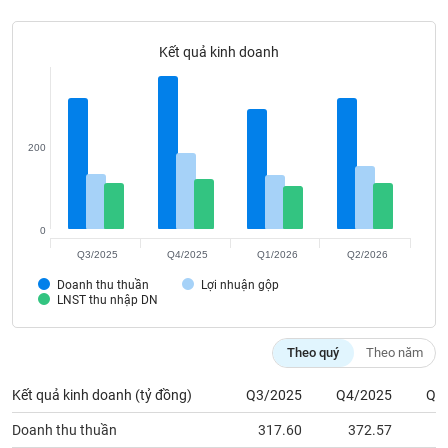
Tất cả
Cổ phiếu
Chỉ số
Chứng chỉ quỹ
Chứng q
Kết quả kinh doanh
Lãnh
đạo
(-)
Tất cả
Người nội bộ
Người liên quan
Cổ đông lớn
200
Tin
tức
(-)
0
Q3/2025
Q4/2025
Q1/2026
Q2/2026
Bài
Doanh thu thuần
Lợi nhuận gộp
viết
LNST thu nhập DN
của
tác
giả
Theo quý
Theo năm
(-)
Kết quả kinh doanh (tỷ đồng)
Q3/2025
Q4/2025
Q1
Báo
Doanh thu thuần
317.60
372.57
2
cáo