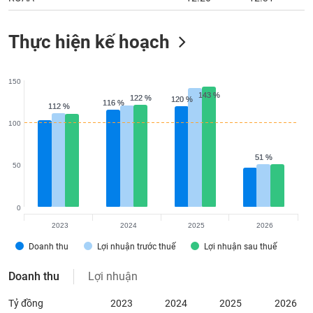
Thực hiện kế hoạch
150
143 %
143 %
122 %
122 %
120 %
120 %
116 %
116 %
112 %
112 %
100
51 %
51 %
50
0
2023
2024
2025
2026
Doanh thu
Lợi nhuận trước thuế
Lợi nhuận sau thuế
Doanh thu
Lợi nhuận
Tỷ đồng
2023
2024
2025
2026