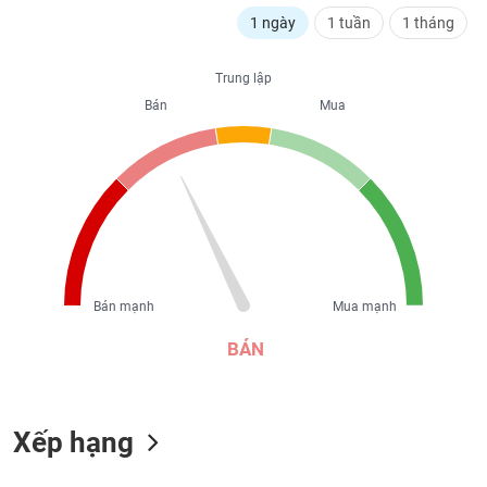
liệu
1 ngày
1 tuần
1 tháng
Tâm
Trung lập
lý
TIÊU
thị
Bán
Mua
DÙNG
trường
KHÔNG
THIẾT
YẾU
TIÊU
Bán mạnh
Mua mạnh
DÙNG
THIẾT
BÁN
YẾU
Xếp hạng
CHĂM