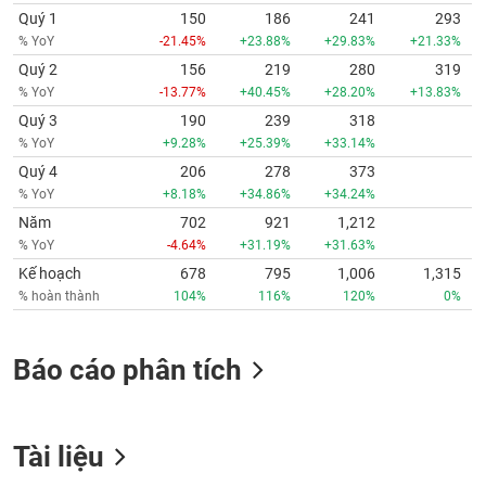
Quý 1
150
186
241
293
% YoY
-21.45%
+23.88%
+29.83%
+21.33%
Quý 2
156
219
280
319
% YoY
-13.77%
+40.45%
+28.20%
+13.83%
Quý 3
190
239
318
% YoY
+9.28%
+25.39%
+33.14%
Quý 4
206
278
373
% YoY
+8.18%
+34.86%
+34.24%
Năm
702
921
1,212
% YoY
-4.64%
+31.19%
+31.63%
Kế hoạch
678
795
1,006
1,315
% hoàn thành
104%
116%
120%
0%
Báo cáo phân tích
Tài liệu