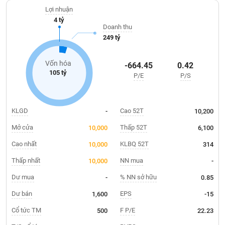
Giá
tích
Lợi nhuận
Đặt
4 tỷ
Biểu
lệnh
Doanh thu
đồ
ĐÔNG
249 tỷ
Nước
tài
DƯƠNG
ngoài
chính
Vốn hóa
-664.45
0.42
Tự
105 tỷ
P/E
P/S
TÀI
doanh
CHÍNH
Ảnh
CÁ
hưởng
NHÂN
KLGD
Cao 52T
-
10,200
chỉ
số
Mở cửa
Thấp 52T
10,000
6,100
Biến
Cao nhất
KLBQ 52T
10,000
314
PHÂN
động
TÍCH
Thấp nhất
NN mua
10,000
-
cổ
VIETSTOCKFINANCE
phiếu
Dư mua
% NN sở hữu
-
0.85
Giao
Dư bán
EPS
1,600
-15
dịch
Cổ tức TM
F P/E
500
22.23
VĨ
nội
MÔ
bộ