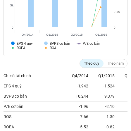
tài
5k
chính
0.15
0
0
Q4/2014
Q1/2015
Q2/2015
Q1/2016
EPS 4 quý
BVPS cơ bản
P/E cơ bản
ROEA
ROA
Theo quý
Theo năm
Chỉ số tài chính
Q4/2014
Q1/2015
Q2
EPS 4 quý
-1,942
-1,524
BVPS cơ bản
10,244
9,379
P/E cơ bản
-1.96
-2.10
ROS
-7.66
-1.30
ROEA
-5.52
-0.82