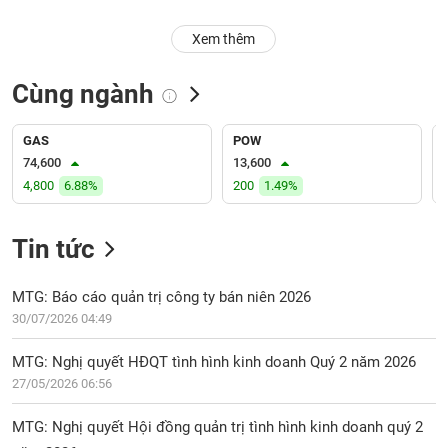
PHIẾU
Hủy
niêm
Xem thêm
yết
Theo
Cùng ngành
CÔNG
dõi
CỤ
đặc
ĐẦU
biệt
GAS
POW
TƯ
74,600
13,600
Không
4,800
6.88%
200
1.49%
được
ký
XUẤT
quỹ
Tin tức
DỮ
LIỆU
Danh
mục
MTG: Báo cáo quản trị công ty bán niên 2026
ETF
30/07/2026 04:49
TIN
Cổ
MỚI
MTG: Nghị quyết HĐQT tình hình kinh doanh Quý 2 năm 2026
phiếu
27/05/2026 06:56
chi
Ngành
tiết
(-)
MTG: Nghị quyết Hội đồng quản trị tình hình kinh doanh quý 2