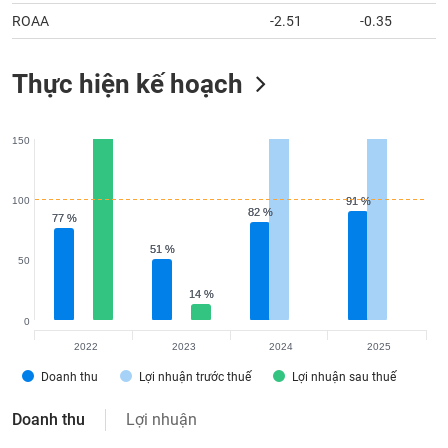
ROAA
-2.51
-0.35
Thực hiện kế hoạch
150
100
91 %
91 %
82 %
82 %
77 %
77 %
51 %
51 %
50
14 %
14 %
0
2022
2023
2024
2025
Doanh thu
Lợi nhuận trước thuế
Lợi nhuận sau thuế
Doanh thu
Lợi nhuận