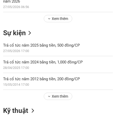
Tổng
năm 2026
VS-
quan
27/05/2026 06:56
SECTOR
Giao
Xem thêm
dịch
Tài
Sự kiện
chính
NĂNG
Phân
LƯỢNG
Trả cổ tức năm 2025 bằng tiền, 500 đồng/CP
tích
27/05/2026 17:00
kỹ
thuật
Trả cổ tức năm 2024 bằng tiền, 1,000 đồng/CP
Hồ
28/04/2025 17:00
NGUYÊN
sơ
VẬT
doanh
Trả cổ tức năm 2012 bằng tiền, 200 đồng/CP
LIỆU
nghiệp
15/05/2014 17:00
Tin
tức
Xem thêm
sự
CÔNG
kiện
Kỹ thuật
NGHIỆP
Tài