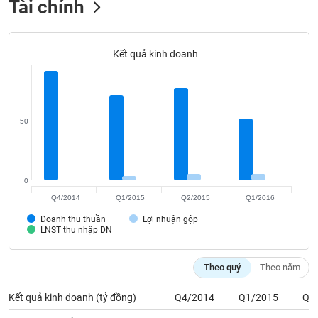
Tài chính
Tất cả
Cổ phiếu
Chỉ số
Chứng chỉ quỹ
Chứng q
Lãnh
đạo
Kết quả kinh doanh
(-)
Tất cả
Người nội bộ
Người liên quan
Cổ đông lớn
50
Tin
tức
(-)
0
Bài
Q4/2014
Q1/2015
Q2/2015
Q1/2016
viết
Doanh thu thuần
Lợi nhuận gộp
của
LNST thu nhập DN
tác
giả
(-)
Theo quý
Theo năm
Kết quả kinh doanh (tỷ đồng)
Q4/2014
Q1/2015
Q2
Báo
cáo