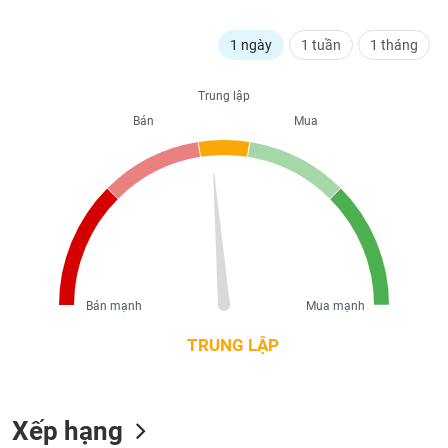
liệu
1 ngày
1 tuần
1 tháng
Tâm
lý
TIÊU
Trung lập
thị
DÙNG
trường
Bán
Mua
KHÔNG
THIẾT
YẾU
TIÊU
DÙNG
Bán mạnh
Mua mạnh
THIẾT
YẾU
TRUNG LẬP
Xếp hạng
CHĂM