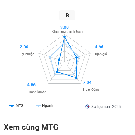
SÓC
SỨC
B
KHỎE
9.00
Khả năng thanh toán
TÀI
2.00
4.66
CHÍNH
Lợi nhuận
Định giá
CÔNG
7.34
4.66
NGHỆ
Hoạt động
Thanh khoản
THÔNG
TIN
MTG
Ngành
Số liệu năm 2025
Xem cùng MTG
DỊCH