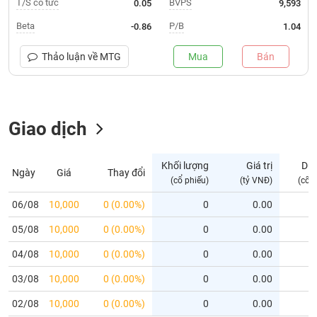
T/S cổ tức
BVPS
0.05
9,593
Trạng
Beta
P/B
-0.86
1.04
thái
NGÀNH
cổ
Thảo luận về
MTG
Mua
Bán
phiếu
Quy
DOANH
mô
Giao dịch
NGHIỆP
thị
trường
Niêm
Khối lượng
Giá trị
Dư
Ngày
Giá
Thay đổi
CỔ
yết
(cổ phiếu)
(tỷ VNĐ)
(cổ 
PHIẾU
Niêm
06/08
10,000
0 (0.00%)
0
0.00
yết
05/08
10,000
0 (0.00%)
0
0.00
mới
PHÁI
Niêm
SINH
04/08
10,000
0 (0.00%)
0
0.00
yết
03/08
10,000
0 (0.00%)
0
0.00
bổ
sung
TRÁI
02/08
10,000
0 (0.00%)
0
0.00