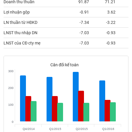
Doanh thu thuần
91.87
71.21
phân
tích
(-)
Lợi nhuận gộp
-0.91
3.62
LN thuần từ HĐKD
-7.34
-3.22
Thuật
LNST thu nhập DN
-7.03
-0.93
ngữ
(-)
LNST của CĐ cty mẹ
-7.03
-0.93
Dịch
vụ
Cân đối kế toán
(-)
300
Đào
200
tạo
100
Sách
0
tài
Q4/2014
Q1/2015
Q2/2015
Q1/2016