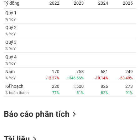
Tỷ đồng
2022
2023
2024
2025
Quý 1
% YoY
Quý 2
% YoY
Quý 3
% YoY
Quý 4
% YoY
Năm
170
758
681
249
% YoY
-12.27%
+346.66%
-10.14%
-63.49%
Kế hoạch
220
1,500
826
273
% hoàn thành
77%
51%
82%
91%
Báo cáo phân tích
Tài liệu