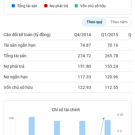
chính
Tổng tài sản
Nợ phải trả
Vốn chủ sỡ hữu
Theo quý
Theo năm
Công
Cân đối kế toán (tỷ đồng)
Q4/2014
Q1/2015
Q2
cụ
đầu
Tài sản ngắn hạn
74.87
70.16
1
tư
Tổng tài sản
274.72
265.78
2
Nợ phải trả
151.80
153.24
1
Truyền
Nợ ngắn hạn
117.33
120.96
1
thông
Vốn chủ sở hữu
122.93
112.55
1
tài
chính
Chỉ số tài chính
0.45
10k
Dữ
liệu
0.3