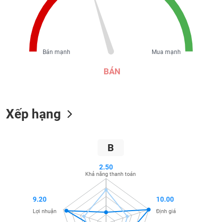
liệu
Tâm
lý
TIÊU
thị
DÙNG
Bán mạnh
Mua mạnh
trường
KHÔNG
BÁN
THIẾT
YẾU
Xếp hạng
TIÊU
DÙNG
B
THIẾT
YẾU
2.50
Khả năng thanh toán
9.20
10.00
Lợi nhuận
Định giá
CHĂM