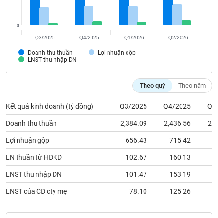
Tất cả
Cổ phiếu
Chỉ số
Chứng chỉ quỹ
Chứng q
0
Lãnh
đạo
Q3/2025
Q4/2025
Q1/2026
Q2/2026
(-)
Doanh thu thuần
Lợi nhuận gộp
LNST thu nhập DN
Tất cả
Người nội bộ
Người liên quan
Cổ đông lớn
Theo quý
Theo năm
Tin
tức
(-)
Kết quả kinh doanh (tỷ đồng)
Q3/2025
Q4/2025
Q1
Doanh thu thuần
2,384.09
2,436.56
2,4
Bài
Lợi nhuận gộp
656.43
715.42
7
viết
của
LN thuần từ HĐKD
102.67
160.13
1
tác
giả
LNST thu nhập DN
101.47
153.19
1
(-)
LNST của CĐ cty mẹ
78.10
125.26
1
Báo
cáo