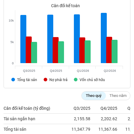
phân
Cân đối kế toán
tích
(-)
10k
Thuật
ngữ
(-)
5k
Dịch
vụ
0
(-)
Q3/2025
Q4/2025
Q1/2026
Q2/2026
Tổng tài sản
Nợ phải trả
Vốn chủ sỡ hữu
Đào
tạo
Theo quý
Theo năm
Cân đối kế toán (tỷ đồng)
Q3/2025
Q4/2025
Q1
Tài sản ngắn hạn
2,155.58
2,202.62
2,3
Sách
tài
Tổng tài sản
11,347.79
11,367.66
11,4