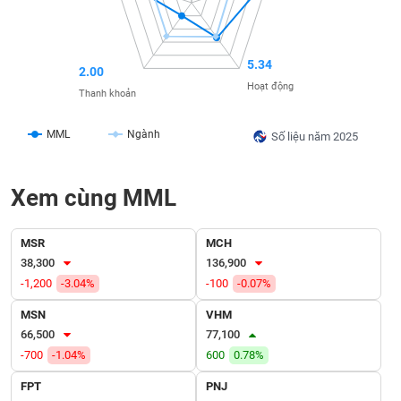
SÓC
SỨC
KHỎE
5.34
2.00
Hoạt động
Thanh khoản
TÀI
MML
Ngành
Số liệu năm 2025
CHÍNH
Xem cùng MML
CÔNG
MSR
MCH
NGHỆ
38,300
136,900
THÔNG
-1,200
-3.04%
-100
-0.07%
TIN
MSN
VHM
66,500
77,100
-700
-1.04%
600
0.78%
FPT
PNJ
DỊCH