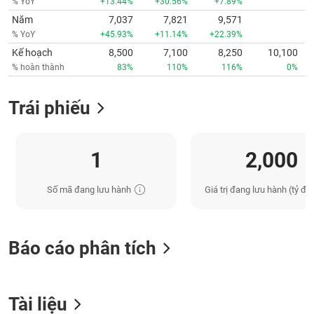
% YoY
+13.44%
+30.56%
+7.89%
Năm
7,037
7,821
9,571
% YoY
+45.93%
+11.14%
+22.39%
Kế hoạch
8,500
7,100
8,250
10,100
% hoàn thành
83%
110%
116%
0%
Trái phiếu
1
2,000
Số mã đang lưu hành
Giá trị đang lưu hành (tỷ đồ
Báo cáo phân tích
Tài liệu