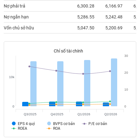
chính
Nợ phải trả
6,300.28
6,166.97
6,1
Nợ ngắn hạn
5,286.55
5,242.48
5,2
Vốn chủ sở hữu
5,047.50
5,200.69
5,3
Công
cụ
đầu
tư
Chỉ số tài chính
30
20
10k
Truyền
thông
10
tài
chính
0
0
Q3/2025
Q4/2025
Q1/2026
Q2/2026
EPS 4 quý
BVPS cơ bản
P/E cơ bản
Dữ
ROEA
ROA
liệu