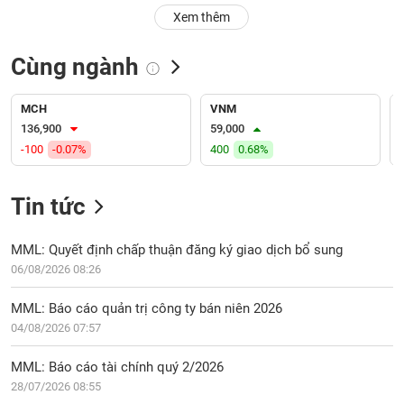
PHIẾU
Hủy
Xem thêm
niêm
yết
Cùng ngành
Theo
CÔNG
dõi
CỤ
đặc
MCH
VNM
ĐẦU
biệt
136,900
59,000
TƯ
-100
-0.07%
400
0.68%
Không
được
ký
Tin tức
XUẤT
quỹ
DỮ
LIỆU
Danh
MML: Quyết định chấp thuận đăng ký giao dịch bổ sung
mục
06/08/2026 08:26
ETF
TIN
MML: Báo cáo quản trị công ty bán niên 2026
Cổ
MỚI
04/08/2026 07:57
phiếu
chi
Ngành
MML: Báo cáo tài chính quý 2/2026
tiết
(-)
28/07/2026 08:55