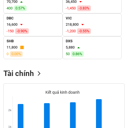
70,700
36,450
VỤ
TRUYỀN
400
0.57%
-1,450
-3.83%
THÔNG
DBC
VIC
16,600
218,800
-150
-0.90%
-1,200
-0.55%
SHB
DXS
TIỆN
11,800
5,880
ÍCH
0
0.00%
50
0.86%
Tài chính
BẤT
ĐỘNG
SẢN
Kết quả kinh doanh
Mã
chứng
2k
khoán
(-)
1k