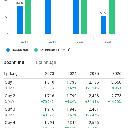
83 %
83 %
53 %
53 %
50
0
2023
2024
2025
2026
Doanh thu
Lợi nhuận sau thuế
Doanh thu
Lợi nhuận
Tỷ đồng
2023
2024
2025
2026
Quý 1
1,610
1,733
2,136
2,560
% YoY
+71.22%
+7.62%
+23.24%
+19.86%
Quý 2
1,716
1,799
2,428
2,773
% YoY
+70.24%
+4.84%
+34.94%
+14.20%
Quý 3
1,916
1,946
2,481
% YoY
+48.32%
+1.57%
+27.47%
Quý 4
1,794
2,342
2,526