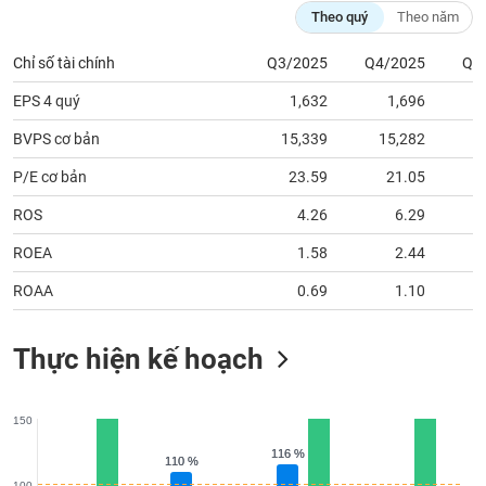
tài
Theo quý
Theo năm
chính
Chỉ số tài chính
Q3/2025
Q4/2025
Q1
EPS 4 quý
1,632
1,696
BVPS cơ bản
15,339
15,282
1
P/E cơ bản
23.59
21.05
ROS
4.26
6.29
ROEA
1.58
2.44
ROAA
0.69
1.10
Thực hiện kế hoạch
150
116 %
116 %
110 %
110 %
100