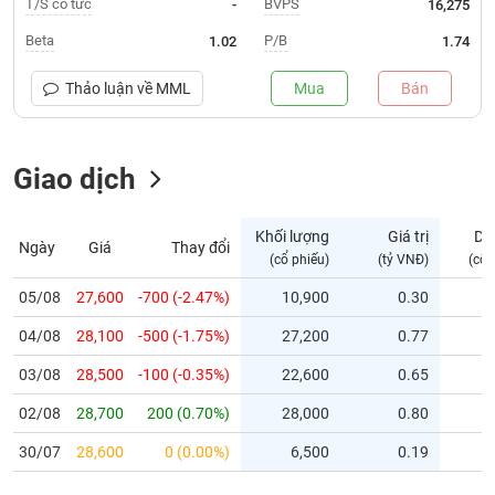
T/S cổ tức
BVPS
-
16,275
Trạng
Beta
P/B
1.02
1.74
thái
NGÀNH
cổ
Thảo luận về
MML
Mua
Bán
phiếu
Quy
Giao dịch
DOANH
mô
NGHIỆP
thị
trường
Khối lượng
Giá trị
Dư
Ngày
Giá
Thay đổi
Niêm
(cổ phiếu)
(tỷ VNĐ)
(cổ 
CỔ
yết
PHIẾU
05/08
27,600
-700 (-2.47%)
10,900
0.30
Niêm
04/08
yết
28,100
-500 (-1.75%)
27,200
0.77
mới
PHÁI
03/08
28,500
-100 (-0.35%)
22,600
0.65
Niêm
SINH
02/08
28,700
200 (0.70%)
28,000
0.80
yết
bổ
30/07
28,600
0 (0.00%)
6,500
0.19
sung
TRÁI