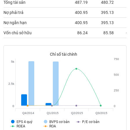
Tất cả
Cổ phiếu
Chỉ số
Chứng chỉ quỹ
Chứng q
Tổng tài sản
487.19
480.72
1
Nợ phải trả
400.95
395.13
3
Lãnh
đạo
Nợ ngắn hạn
400.95
395.13
2
(-)
Vốn chủ sở hữu
86.24
85.58
-1
Tất cả
Người nội bộ
Người liên quan
Cổ đông lớn
Tin
Chỉ số tài chính
tức
750
5k
(-)
500
Bài
2.5k
viết
của
250
tác
giả
(-)
0
0
Q4/2014
Q1/2015
Q2/2015
Q3/2015
EPS 4 quý
BVPS cơ bản
P/E cơ bản
Báo
ROEA
ROA
cáo