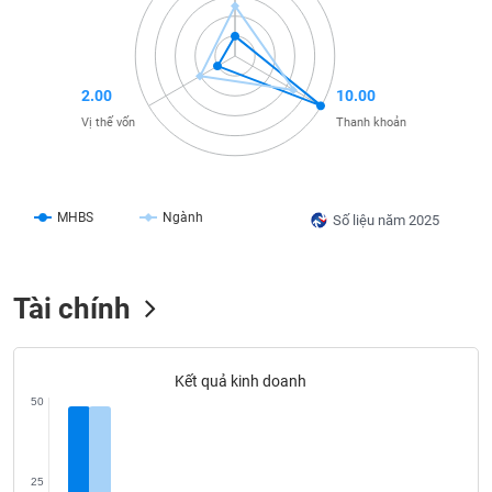
liệu
Tâm
lý
TIÊU
2.00
10.00
thị
DÙNG
Vị thế vốn
Thanh khoản
trường
KHÔNG
THIẾT
YẾU
MHBS
Ngành
Số liệu năm 2025
TIÊU
Tài chính
DÙNG
THIẾT
YẾU
Kết quả kinh doanh
50
CHĂM
25