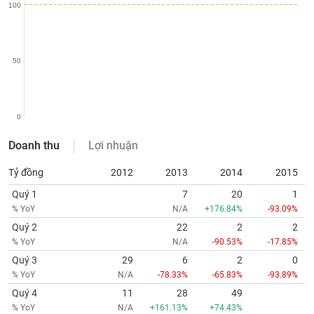
chính
100
50
Công
cụ
đầu
tư
0
Doanh thu
Lợi nhuận
Tỷ đồng
2012
2013
2014
2015
Truyền
thông
Quý 1
7
20
1
tài
% YoY
N/A
+176.84%
-93.09%
chính
Quý 2
22
2
2
% YoY
N/A
-90.53%
-17.85%
Quý 3
29
6
2
0
% YoY
N/A
-78.33%
-65.83%
-93.89%
Dữ
Quý 4
11
28
49
liệu
% YoY
N/A
+161.13%
+74.43%