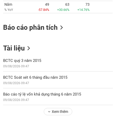
tài
Năm
49
63
73
chính
% YoY
-57.84%
+30.66%
+14.76%
Báo cáo phân tích
Tài liệu
BCTC quý 3 năm 2015
09/08/2026 09:47
BCTC Soát xét 6 tháng đầu năm 2015
09/08/2026 09:47
Báo cáo tỷ lệ vốn khả dụng tháng 6 năm 2015
09/08/2026 09:47
Xem thêm