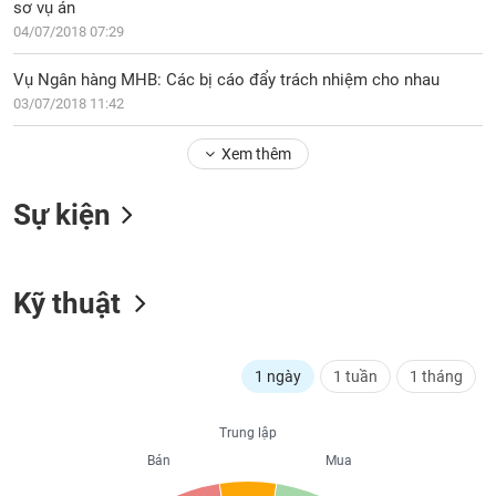
PHIẾU
Hủy
sơ vụ án
niêm
04/07/2018 07:29
yết
Vụ Ngân hàng MHB: Các bị cáo đẩy trách nhiệm cho nhau
Theo
CÔNG
03/07/2018 11:42
dõi
CỤ
đặc
ĐẦU
Xem thêm
biệt
TƯ
Không
Sự kiện
được
ký
XUẤT
quỹ
DỮ
LIỆU
Kỹ thuật
Danh
mục
ETF
TIN
1 ngày
1 tuần
1 tháng
Cổ
MỚI
phiếu
chi
Trung lập
Ngành
tiết
Bán
Mua
(-)