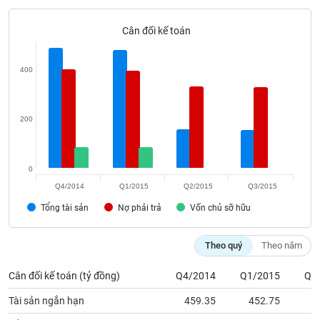
VỤ
TRUYỀN
Cân đối kế toán
THÔNG
400
TIỆN
200
ÍCH
0
Q4/2014
Q1/2015
Q2/2015
Q3/2015
BẤT
Tổng tài sản
Nợ phải trả
Vốn chủ sỡ hữu
ĐỘNG
SẢN
Theo quý
Theo năm
Mã
chứng
Cân đối kế toán (tỷ đồng)
Q4/2014
Q1/2015
Q2
khoán
(-)
Tài sản ngắn hạn
459.35
452.75
1