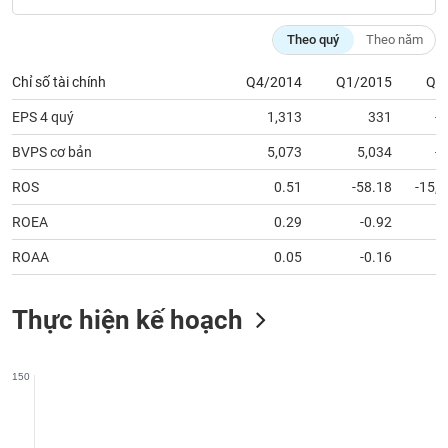
phân
tích
Theo quý
Theo năm
(-)
Chỉ số tài chính
Q4/2014
Q1/2015
Q2
Thuật
EPS 4 quý
1,313
331
-
ngữ
(-)
BVPS cơ bản
5,073
5,034
-
ROS
0.51
-58.18
-15,
Dịch
vụ
ROEA
0.29
-0.92
5
(-)
ROAA
0.05
-0.16
Đào
Thực hiện kế hoạch
tạo
150
Sách
tài