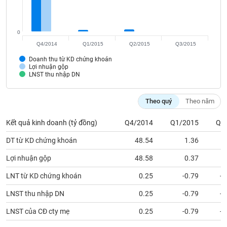
SÓC
SỨC
KHỎE
0
Q4/2014
Q1/2015
Q2/2015
Q3/2015
Doanh thu từ KD chứng khoán
Lợi nhuận gộp
TÀI
LNST thu nhập DN
CHÍNH
Theo quý
Theo năm
Kết quả kinh doanh (tỷ đồng)
Q4/2014
Q1/2015
Q2
CÔNG
DT từ KD chứng khoán
48.54
1.36
NGHỆ
Lợi nhuận gộp
THÔNG
48.58
0.37
TIN
LNT từ KD chứng khoán
0.25
-0.79
-2
LNST thu nhập DN
0.25
-0.79
-2
LNST của CĐ cty mẹ
0.25
-0.79
-2
DỊCH