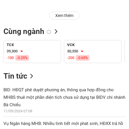
Trạng
Xem thêm
thái
NGÀNH
cổ
phiếu
Cùng ngành
Quy
DOANH
mô
TCX
VCK
NGHIỆP
thị
39,300
30,350
trường
-100
-0.25%
-200
-0.65%
Niêm
CỔ
yết
Tin tức
PHIẾU
Niêm
yết
BID: HĐQT phê duyệt phương án, thông qua hợp đồng cho
mới
MHBS thuê một phần diện tích chưa sử dụng tại BIDV chi nhánh
PHÁI
Niêm
SINH
Bà Chiểu
yết
11/09/2024 07:08
bổ
sung
Vụ Ngân hàng MHB: Nhiều tình tiết mới phát sinh, HĐXX trả hồ
TRÁI