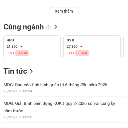
PHIẾU
Hủy
niêm
Xem thêm
yết
Theo
Cùng ngành
CÔNG
dõi
CỤ
đặc
ĐẦU
biệt
HPG
GVR
TƯ
21,850
27,850
Không
-150
-0.68%
-300
-1.07%
được
ký
XUẤT
quỹ
Tin tức
DỮ
LIỆU
Danh
mục
MDG: Báo cáo tình hình quản trị 6 tháng đầu năm 2026
ETF
28/07/2026 06:54
TIN
Cổ
MỚI
MDG: Giải trình biến động KQKD quý 2/2026 so với cùng kỳ
phiếu
năm trước
chi
Ngành
20/07/2026 08:55
tiết
(-)