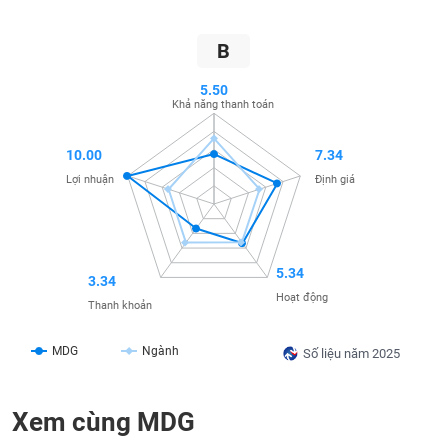
SÓC
SỨC
B
KHỎE
5.50
Khả năng thanh toán
TÀI
10.00
7.34
CHÍNH
Lợi nhuận
Định giá
CÔNG
5.34
3.34
NGHỆ
Hoạt động
Thanh khoản
THÔNG
TIN
MDG
Ngành
Số liệu năm 2025
Xem cùng MDG
DỊCH