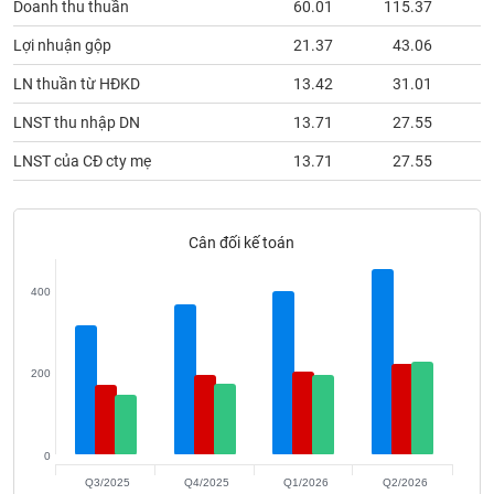
Doanh thu thuần
60.01
115.37
phân
tích
(-)
Lợi nhuận gộp
21.37
43.06
LN thuần từ HĐKD
13.42
31.01
Thuật
LNST thu nhập DN
13.71
27.55
ngữ
(-)
LNST của CĐ cty mẹ
13.71
27.55
Dịch
vụ
Cân đối kế toán
(-)
400
Đào
tạo
200
Sách
0
tài
Q3/2025
Q4/2025
Q1/2026
Q2/2026