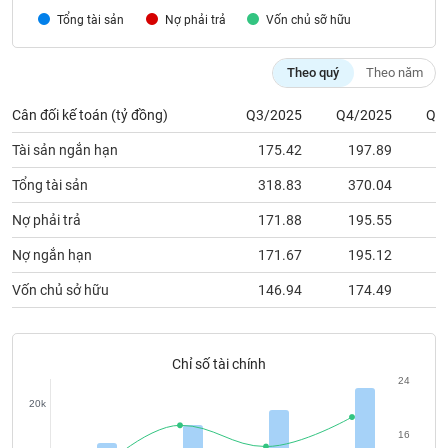
chính
Tổng tài sản
Nợ phải trả
Vốn chủ sỡ hữu
Theo quý
Theo năm
Công
Cân đối kế toán (tỷ đồng)
Q3/2025
Q4/2025
Q1
cụ
đầu
Tài sản ngắn hạn
175.42
197.89
2
tư
Tổng tài sản
318.83
370.04
4
Nợ phải trả
171.88
195.55
2
Truyền
Nợ ngắn hạn
171.67
195.12
2
thông
Vốn chủ sở hữu
146.94
174.49
1
tài
chính
Chỉ số tài chính
24
20k
Dữ
liệu
16