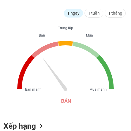
liệu
1 ngày
1 tuần
1 tháng
Tâm
lý
TIÊU
Trung lập
thị
DÙNG
trường
Bán
Mua
KHÔNG
THIẾT
YẾU
TIÊU
DÙNG
Bán mạnh
Mua mạnh
THIẾT
YẾU
BÁN
Xếp hạng
CHĂM