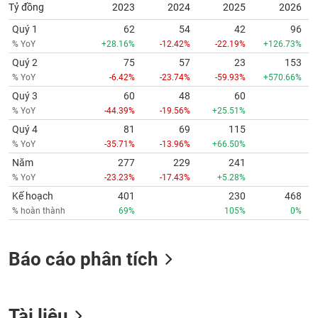
Tỷ đồng
2023
2024
2025
2026
Quý 1
62
54
42
96
% YoY
+28.16%
-12.42%
-22.19%
+126.73%
Quý 2
75
57
23
153
% YoY
-6.42%
-23.74%
-59.93%
+570.66%
Quý 3
60
48
60
% YoY
-44.39%
-19.56%
+25.51%
Quý 4
81
69
115
% YoY
-35.71%
-13.96%
+66.50%
Năm
277
229
241
% YoY
-23.23%
-17.43%
+5.28%
Kế hoạch
401
230
468
% hoàn thành
69%
105%
0%
Báo cáo phân tích
Tài liệu