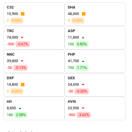
VỤ
C32
DHA
TRUYỀN
15,900
48,000
THÔNG
0
0.00%
0
0.00%
TRC
ASP
74,000
11,800
TIỆN
-500
-0.67%
100
0.85%
ÍCH
NNC
PHP
39,800
41,700
-50
-0.13%
700
1.71%
DXP
GEX
BẤT
14,800
24,650
ĐỘNG
0
0.00%
-50
-0.20%
SẢN
HII
HVN
Mã
8,850
23,950
chứng
180
2.08%
-900
-3.62%
khoán
(-)