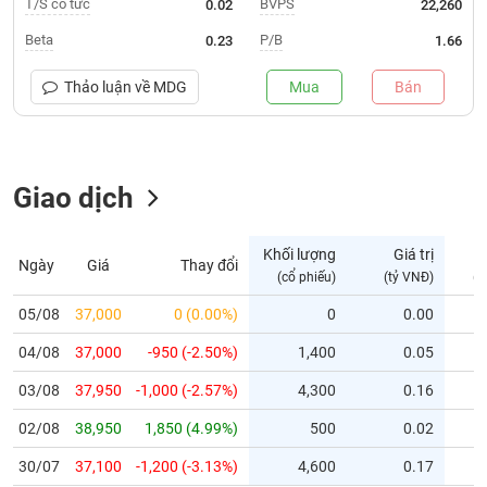
T/S cổ tức
BVPS
0.02
22,260
Trạng
Beta
P/B
0.23
1.66
thái
NGÀNH
cổ
Thảo luận về
MDG
Mua
Bán
phiếu
Quy
DOANH
mô
Giao dịch
NGHIỆP
thị
trường
Niêm
Khối lượng
Giá trị
Ngày
Giá
Thay đổi
CỔ
yết
(cổ phiếu)
(tỷ VNĐ)
(c
PHIẾU
Niêm
05/08
37,000
0 (0.00%)
0
0.00
yết
04/08
37,000
-950 (-2.50%)
1,400
0.05
mới
PHÁI
Niêm
SINH
03/08
37,950
-1,000 (-2.57%)
4,300
0.16
yết
02/08
38,950
1,850 (4.99%)
500
0.02
bổ
sung
TRÁI
30/07
37,100
-1,200 (-3.13%)
4,600
0.17