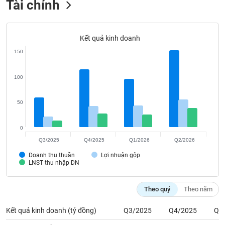
Tài chính
Tất cả
Cổ phiếu
Chỉ số
Chứng chỉ quỹ
Chứng q
Lãnh
đạo
Kết quả kinh doanh
(-)
150
Tất cả
Người nội bộ
Người liên quan
Cổ đông lớn
100
Tin
tức
50
(-)
0
Bài
Q3/2025
Q4/2025
Q1/2026
Q2/2026
viết
Doanh thu thuần
Lợi nhuận gộp
của
LNST thu nhập DN
tác
giả
(-)
Theo quý
Theo năm
Kết quả kinh doanh (tỷ đồng)
Q3/2025
Q4/2025
Q1
Báo
cáo