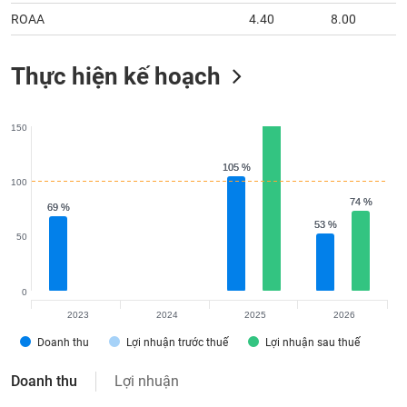
ROAA
4.40
8.00
Thực hiện kế hoạch
150
105 %
105 %
100
74 %
74 %
69 %
69 %
53 %
53 %
50
0
2023
2024
2025
2026
Doanh thu
Lợi nhuận trước thuế
Lợi nhuận sau thuế
Doanh thu
Lợi nhuận