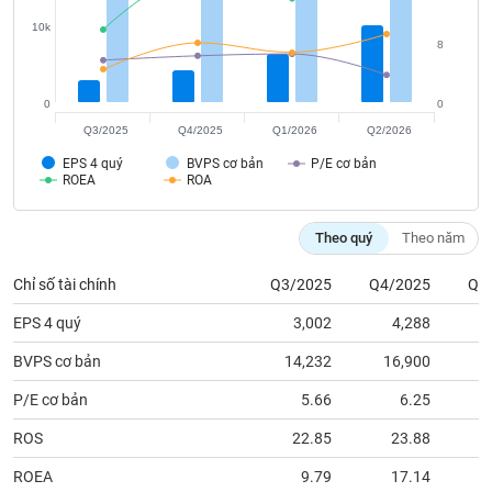
tài
chính
10k
8
0
0
Q3/2025
Q4/2025
Q1/2026
Q2/2026
EPS 4 quý
BVPS cơ bản
P/E cơ bản
ROEA
ROA
Theo quý
Theo năm
Chỉ số tài chính
Q3/2025
Q4/2025
Q1
EPS 4 quý
3,002
4,288
BVPS cơ bản
14,232
16,900
1
P/E cơ bản
5.66
6.25
ROS
22.85
23.88
ROEA
9.79
17.14