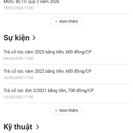
Tổng
MDG: BCTC quý 2 năm 2026
VS-
quan
19/07/2026 17:00
SECTOR
Giao
Xem thêm
dịch
Tài
Sự kiện
chính
NĂNG
Phân
LƯỢNG
Trả cổ tức năm 2025 bằng tiền, 600 đồng/CP
tích
04/05/2026 17:00
kỹ
thuật
Trả cổ tức năm 2022 bằng tiền, 600 đồng/CP
Hồ
16/05/2023 17:00
NGUYÊN
sơ
VẬT
doanh
Trả cổ tức đợt 2/2021 bằng tiền, 700 đồng/CP
LIỆU
nghiệp
16/05/2022 17:00
Tin
tức
Xem thêm
sự
CÔNG
kiện
Kỹ thuật
NGHIỆP
Tài