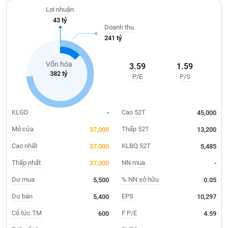
Giá
Nai, Nhà máy Xay lúa mì Việt Nam...
tích
Lợi nhuận
Đặt
43 tỷ
Biểu
lệnh
Doanh thu
đồ
ĐÔNG
241 tỷ
Nước
tài
DƯƠNG
ngoài
chính
Vốn hóa
3.59
1.59
Tự
382 tỷ
P/E
P/S
TÀI
doanh
CHÍNH
Ảnh
CÁ
hưởng
NHÂN
KLGD
Cao 52T
-
45,000
chỉ
số
Mở cửa
Thấp 52T
37,000
13,200
Biến
Cao nhất
KLBQ 52T
37,000
5,485
PHÂN
động
TÍCH
Thấp nhất
NN mua
37,000
-
cổ
VIETSTOCKFINANCE
phiếu
Dư mua
% NN sở hữu
5,500
0.05
Giao
Dư bán
EPS
5,400
10,297
dịch
Cổ tức TM
F P/E
600
4.59
VĨ
nội
MÔ
bộ