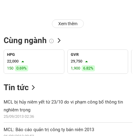
Trạng
thái
NGÀNH
cổ
Xem thêm
phiếu
Cùng ngành
Quy
DOANH
mô
NGHIỆP
thị
HPG
GVR
trường
22,000
29,750
150
0.69%
1,900
6.82%
Niêm
CỔ
yết
PHIẾU
Tin tức
Niêm
yết
mới
MCL bị hủy niêm yết từ 23/10 do vi phạm công bố thông tin
PHÁI
Niêm
SINH
nghiêm trọng
yết
25/09/2013 02:36
bổ
sung
MCL: Báo cáo quản trị công ty bán niên 2013
TRÁI