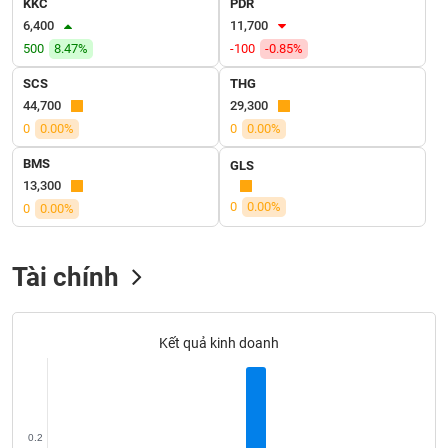
KKC
PDR
SÓC
6,400
11,700
SỨC
KHỎE
500
8.47%
-100
-0.85%
SCS
THG
44,700
29,300
0
0.00%
0
0.00%
TÀI
BMS
GLS
CHÍNH
13,300
0
0.00%
0
0.00%
CÔNG
Tài chính
NGHỆ
THÔNG
TIN
Kết quả kinh doanh
DỊCH
0.2