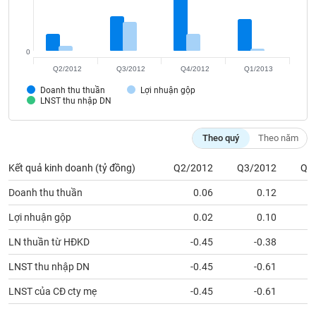
VỤ
TRUYỀN
THÔNG
0
Q2/2012
Q3/2012
Q4/2012
Q1/2013
Doanh thu thuần
Lợi nhuận gộp
LNST thu nhập DN
TIỆN
ÍCH
Theo quý
Theo năm
Kết quả kinh doanh (tỷ đồng)
Q2/2012
Q3/2012
Q4
BẤT
Doanh thu thuần
0.06
0.12
ĐỘNG
Lợi nhuận gộp
0.02
0.10
SẢN
LN thuần từ HĐKD
-0.45
-0.38
Mã
LNST thu nhập DN
-0.45
-0.61
chứng
khoán
(-)
LNST của CĐ cty mẹ
-0.45
-0.61