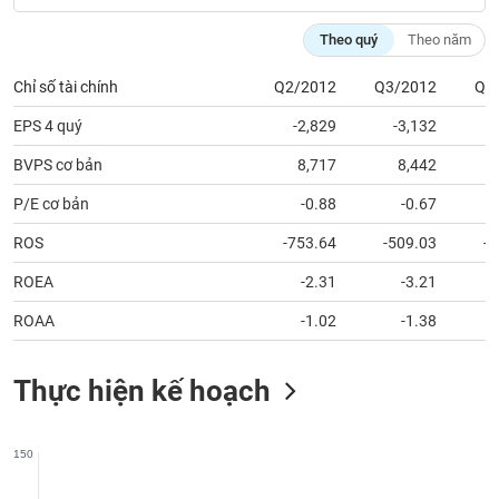
chính
Theo quý
Theo năm
Chỉ số tài chính
Q2/2012
Q3/2012
Q4
Công
EPS 4 quý
-2,829
-3,132
cụ
đầu
BVPS cơ bản
8,717
8,442
tư
P/E cơ bản
-0.88
-0.67
ROS
-753.64
-509.03
-2
ROEA
-2.31
-3.21
Truyền
thông
ROAA
-1.02
-1.38
tài
chính
Thực hiện kế hoạch
150
Dữ
liệu