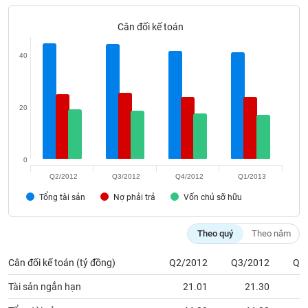
Tất cả
Cổ phiếu
Chỉ số
Chứng chỉ quỹ
Chứng q
Cân đối kế toán
Lãnh
đạo
40
(-)
Tất cả
Người nội bộ
Người liên quan
Cổ đông lớn
20
Tin
tức
(-)
0
Q2/2012
Q3/2012
Q4/2012
Q1/2013
Bài
Tổng tài sản
Nợ phải trả
Vốn chủ sỡ hữu
viết
của
tác
Theo quý
Theo năm
giả
(-)
Cân đối kế toán (tỷ đồng)
Q2/2012
Q3/2012
Q4
Tài sản ngắn hạn
21.01
21.30
Báo
cáo