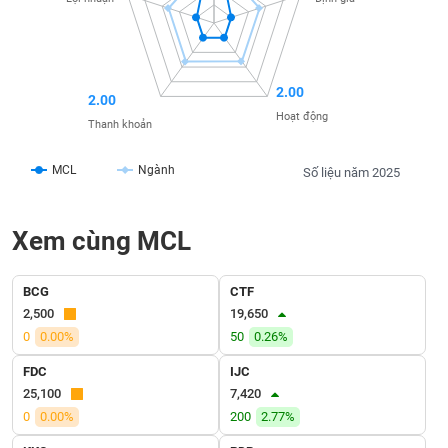
liệu
Tâm
lý
TIÊU
2.00
thị
2.00
DÙNG
Hoạt động
trường
KHÔNG
Thanh khoản
THIẾT
YẾU
MCL
Ngành
Số liệu năm 2025
Xem cùng MCL
TIÊU
DÙNG
BCG
CTF
THIẾT
2,500
19,650
YẾU
0
0.00%
50
0.26%
FDC
IJC
25,100
7,420
0
0.00%
200
2.77%
CHĂM