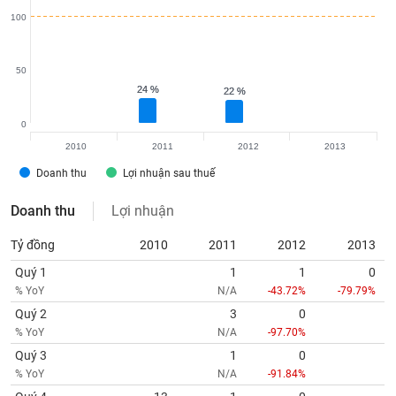
tài
100
chính
50
24 %
24 %
22 %
22 %
0
2010
2011
2012
2013
Doanh thu
Lợi nhuận sau thuế
Doanh thu
Lợi nhuận
Tỷ đồng
2010
2011
2012
2013
Quý 1
1
1
0
% YoY
N/A
-43.72%
-79.79%
Quý 2
3
0
% YoY
N/A
-97.70%
Quý 3
1
0
% YoY
N/A
-91.84%