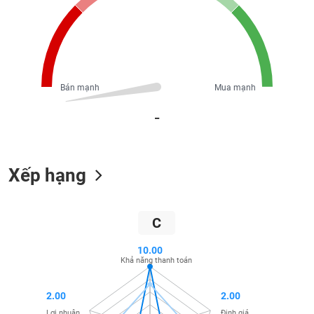
Tổng
VS-
quan
SECTOR
Giao
dịch
Tài
Bán mạnh
Mua mạnh
chính
NĂNG
Phân
_
LƯỢNG
tích
kỹ
thuật
Xếp hạng
Hồ
NGUYÊN
sơ
VẬT
doanh
LIỆU
C
nghiệp
Tin
10.00
tức
Khả năng thanh toán
sự
CÔNG
kiện
2.00
2.00
NGHIỆP
Tài
Lợi nhuận
Định giá