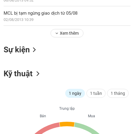
PHIẾU
06/08/2013 09:52
Hủy
niêm
MCL bị tạm ngừng giao dịch từ 05/08
yết
02/08/2013 10:39
Theo
CÔNG
dõi
Xem thêm
CỤ
đặc
ĐẦU
biệt
TƯ
Sự kiện
Không
được
ký
XUẤT
quỹ
Kỹ thuật
DỮ
LIỆU
Danh
mục
ETF
1 ngày
1 tuần
1 tháng
TIN
Cổ
MỚI
Trung lập
phiếu
Bán
Mua
chi
Ngành
tiết
(-)