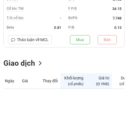
Giá
tích
Cổ tức TM
F P/E
34.15
Đặt
Biểu
lệnh
T/S cổ tức
BVPS
-
7,748
đồ
ĐÔNG
Nước
tài
DƯƠNG
Beta
P/B
0.81
0.13
ngoài
chính
Tự
Thảo luận về
MCL
Mua
Bán
TÀI
doanh
CHÍNH
Ảnh
CÁ
hưởng
Giao dịch
NHÂN
chỉ
số
Khối lượng
Giá trị
Dư 
Ngày
Giá
Thay đổi
Biến
PHÂN
(cổ phiếu)
(tỷ VNĐ)
(cổ p
động
TÍCH
cổ
VIETSTOCKFINANCE
phiếu
Giao
dịch
VĨ
nội
MÔ
bộ