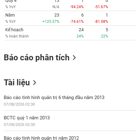
Quý 4
13
1
0
% YoY
N/A
-94.24%
-51.67%
Năm
23
6
1
% YoY
+125.37%
-74.61%
-81.08%
Kế hoạch
24
5
% hoàn thành
24%
22%
Báo cáo phân tích
Tài liệu
Báo cáo tình hình quản trị 6 tháng đầu năm 2013
07/08/2026 02:30
BCTC quý 1 năm 2013
07/08/2026 02:30
Báo cáo tình hình quản trị năm 2012