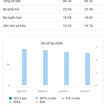
Tổng tài sản
44.39
44.32
phân
tích
Nợ phải trả
25.04
25.58
(-)
Nợ ngắn hạn
18.08
18.62
Thuật
Vốn chủ sở hữu
19.35
18.74
ngữ
(-)
Chỉ số tài chính
Dịch
3
vụ
(-)
2
5k
Đào
1
tạo
0
0
Q2/2012
Q3/2012
Q4/2012
Q1/2013
Sách
EPS 4 quý
BVPS cơ bản
P/E cơ bản
tài
ROEA
ROA