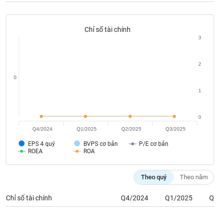
phân
tích
(-)
Chỉ số tài chính
3
Thuật
ngữ
2
(-)
0
1
Dịch
vụ
(-)
0
Q4/2024
Q1/2025
Q2/2025
Q3/2025
EPS 4 quý
BVPS cơ bản
P/E cơ bản
Đào
ROEA
ROA
tạo
Theo quý
Theo năm
Chỉ số tài chính
Q4/2024
Q1/2025
Q2
Sách
tài