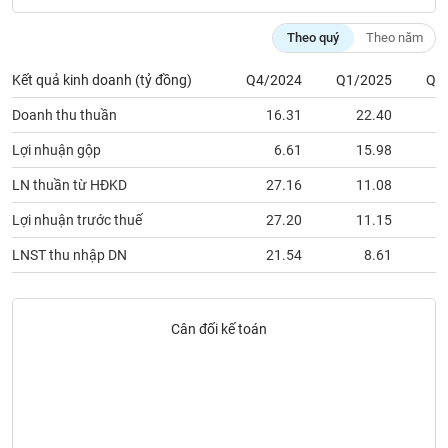
VỤ
TRUYỀN
Theo quý
Theo năm
THÔNG
Kết quả kinh doanh (tỷ đồng)
Q4/2024
Q1/2025
Q2
Doanh thu thuần
16.31
22.40
TIỆN
Lợi nhuận gộp
6.61
15.98
ÍCH
LN thuần từ HĐKD
27.16
11.08
Lợi nhuận trước thuế
27.20
11.15
LNST thu nhập DN
21.54
8.61
BẤT
ĐỘNG
SẢN
Cân đối kế toán
Mã
chứng
khoán
(-)