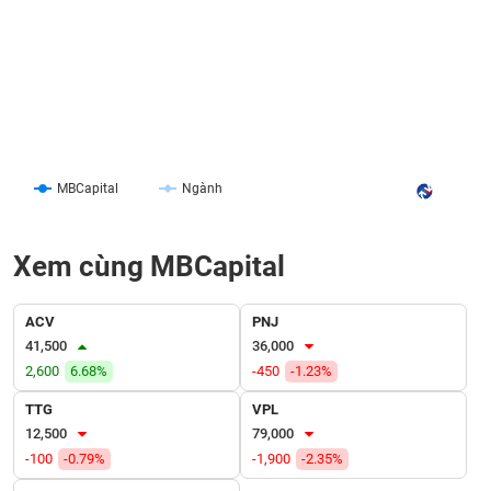
liệu
Tâm
lý
TIÊU
thị
DÙNG
trường
KHÔNG
THIẾT
YẾU
MBCapital
Ngành
Xem cùng MBCapital
TIÊU
DÙNG
ACV
PNJ
THIẾT
41,500
36,000
YẾU
2,600
6.68%
-450
-1.23%
TTG
VPL
12,500
79,000
-100
-0.79%
-1,900
-2.35%
CHĂM