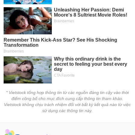
* Vietstock tổng hợp thông tin từ các nguồn đáng tin cậy vào thời
điểm công bố cho mục đích cung cấp thông tin tham khảo.
Vietstock không chịu trách nhiệm đối với bất kỳ kết quả nào từ việc
sử dụng các thông tin này.