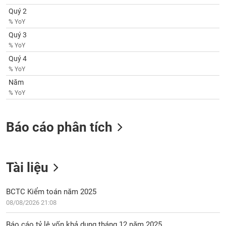
tài
Quý 2
chính
% YoY
Quý 3
% YoY
Quý 4
% YoY
Năm
% YoY
Báo cáo phân tích
Tài liệu
BCTC Kiểm toán năm 2025
08/08/2026 21:08
Báo cáo tỷ lệ vốn khả dụng tháng 12 năm 2025