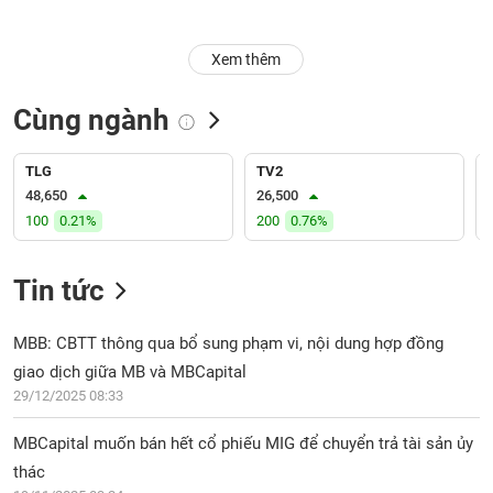
Trạng
Xem thêm
thái
NGÀNH
cổ
phiếu
Cùng ngành
Quy
DOANH
mô
TLG
TV2
NGHIỆP
thị
48,650
26,500
trường
100
0.21%
200
0.76%
Niêm
CỔ
yết
Tin tức
PHIẾU
Niêm
yết
MBB: CBTT thông qua bổ sung phạm vi, nội dung hợp đồng
mới
giao dịch giữa MB và MBCapital
PHÁI
Niêm
SINH
29/12/2025 08:33
yết
bổ
MBCapital muốn bán hết cổ phiếu MIG để chuyển trả tài sản ủy
sung
thác
TRÁI