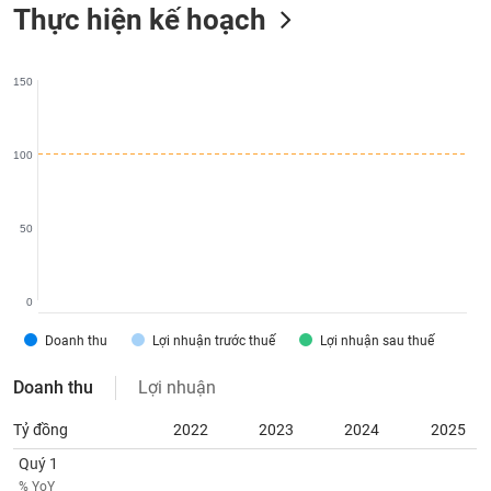
chính
Thực hiện kế hoạch
150
Công
cụ
đầu
100
tư
50
Truyền
thông
0
tài
Doanh thu
Lợi nhuận trước thuế
Lợi nhuận sau thuế
chính
Doanh thu
Lợi nhuận
Tỷ đồng
2022
2023
2024
2025
Dữ
Quý 1
liệu
% YoY