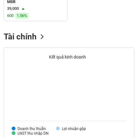
SÓC
MSR
SỨC
39,000
KHỎE
600
1.56%
Tài chính
TÀI
CHÍNH
Kết quả kinh doanh
CÔNG
NGHỆ
THÔNG
TIN
Doanh thu thuần
Lợi nhuận gộp
DỊCH
LNST thu nhập DN