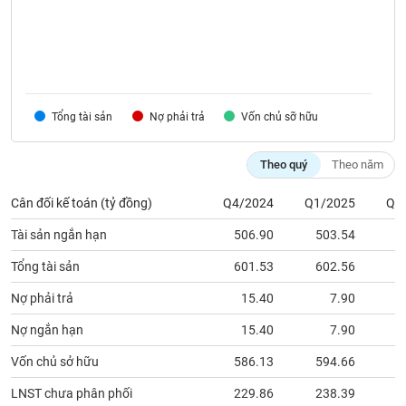
Tất cả
Cổ phiếu
Chỉ số
Chứng chỉ quỹ
Chứng q
Lãnh
đạo
(-)
Tổng tài sản
Nợ phải trả
Vốn chủ sỡ hữu
Tất cả
Người nội bộ
Người liên quan
Cổ đông lớn
Theo quý
Theo năm
Tin
tức
(-)
Cân đối kế toán (tỷ đồng)
Q4/2024
Q1/2025
Q2
Tài sản ngắn hạn
506.90
503.54
5
Bài
Tổng tài sản
601.53
602.56
6
viết
của
tác
Nợ phải trả
15.40
7.90
giả
(-)
Nợ ngắn hạn
15.40
7.90
Vốn chủ sở hữu
586.13
594.66
6
Báo
LNST chưa phân phối
229.86
238.39
2
cáo