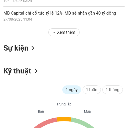
PHIẾU
19/11/2025 03:24
Hủy
niêm
MB Capital chi cổ tức tỷ lệ 12%, MB sẽ nhận gần 40 tỷ đồng
yết
27/08/2025 11:04
Theo
CÔNG
dõi
CỤ
Xem thêm
đặc
ĐẦU
biệt
TƯ
Sự kiện
Không
được
ký
XUẤT
quỹ
Kỹ thuật
DỮ
LIỆU
Danh
mục
ETF
1 ngày
1 tuần
1 tháng
TIN
Cổ
MỚI
Trung lập
phiếu
chi
Bán
Mua
Ngành
tiết
(-)