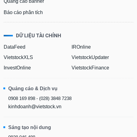
Quảng cáo banner
Báo cáo phân tích
DỮ LIỆU TÀI CHÍNH
DataFeed
IROnline
VietstockXLS
VietstockUpdater
InvestOnline
VietstockFinance
Quảng cáo & Dịch vụ
0908 169 898 - (028) 3848 7238
kinhdoanh@vietstock.vn
Sáng tạo nội dung