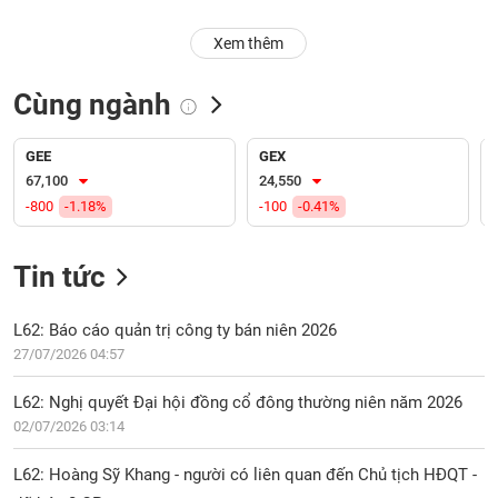
PHIẾU
Hủy
Xem thêm
niêm
yết
Cùng ngành
Theo
CÔNG
dõi
CỤ
đặc
GEE
GEX
ĐẦU
biệt
67,100
24,550
TƯ
-800
-1.18%
-100
-0.41%
Không
được
ký
Tin tức
XUẤT
quỹ
DỮ
LIỆU
Danh
L62: Báo cáo quản trị công ty bán niên 2026
mục
27/07/2026 04:57
ETF
TIN
L62: Nghị quyết Đại hội đồng cổ đông thường niên năm 2026
Cổ
MỚI
02/07/2026 03:14
phiếu
chi
Ngành
L62: Hoàng Sỹ Khang - người có liên quan đến Chủ tịch HĐQT -
tiết
(-)
đã bán 0 CP