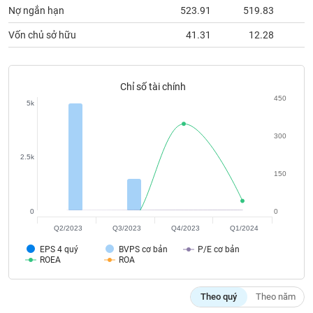
chính
Vốn chủ sở hữu
41.31
12.28
Công
Chỉ số tài chính
cụ
450
5k
đầu
tư
300
2.5k
150
Truyền
thông
0
0
tài
Q2/2023
Q3/2023
Q4/2023
Q1/2024
chính
EPS 4 quý
BVPS cơ bản
P/E cơ bản
ROEA
ROA
Theo quý
Theo năm
Dữ
liệu
Chỉ số tài chính
Q2/2023
Q3/2023
Q4