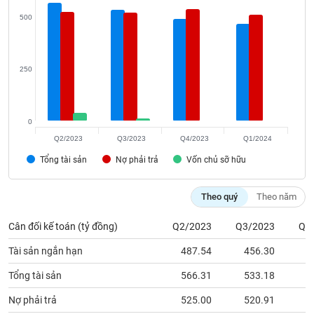
500
phân
tích
(-)
250
Thuật
ngữ
(-)
0
Q2/2023
Q3/2023
Q4/2023
Q1/2024
Dịch
Tổng tài sản
Nợ phải trả
Vốn chủ sỡ hữu
vụ
(-)
Theo quý
Theo năm
Đào
Cân đối kế toán (tỷ đồng)
Q2/2023
Q3/2023
Q4
tạo
Tài sản ngắn hạn
487.54
456.30
4
Tổng tài sản
566.31
533.18
4
Nợ phải trả
525.00
520.91
5
Sách
tài
Nợ ngắn hạn
523.91
519.83
5