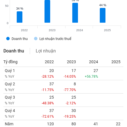
50
34 %
34 %
0
2022
2023
2024
2025
Doanh thu
Lợi nhuận trước thuế
Doanh thu
Lợi nhuận
Tỷ đồng
2022
2023
2024
2025
Quý 1
20
17
27
% YoY
-28.12%
-14.05%
+56.78%
Quý 2
37
8
% YoY
-11.75%
-77.70%
Quý 3
25
25
% YoY
-48.38%
-2.12%
Quý 4
37
30
% YoY
-72.61%
-19.25%
Năm
120
80
41
22
% YoY
-40.62%
-32.94%
-48.95%
-45.93%