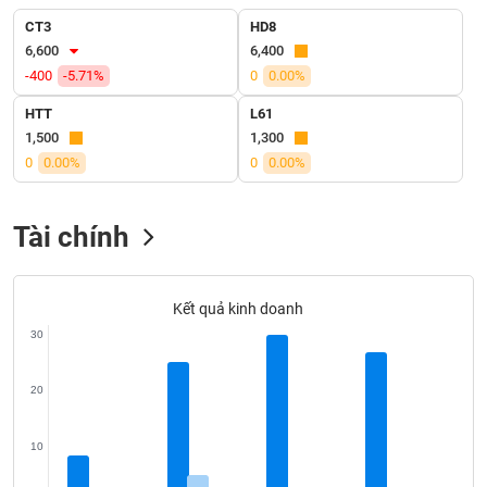
CT3
HD8
VỤ
6,600
6,400
TRUYỀN
THÔNG
-400
-5.71%
0
0.00%
HTT
L61
1,500
1,300
0
0.00%
0
0.00%
TIỆN
ÍCH
Tài chính
Kết quả kinh doanh
BẤT
30
ĐỘNG
SẢN
20
Mã
chứng
10
khoán
(-)
0