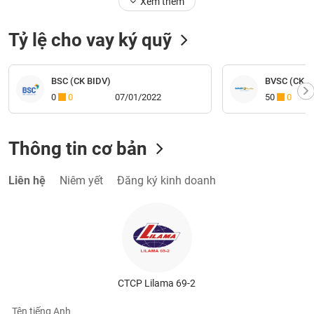
Tỷ lệ cho vay ký quỹ
BSC (CK BIDV)
BVSC (CK Bả
0
0
07/01/2022
50
0
Thông tin cơ bản
Liên hệ
Niêm yết
Đăng ký kinh doanh
CTCP Lilama 69-2
Tên tiếng Anh