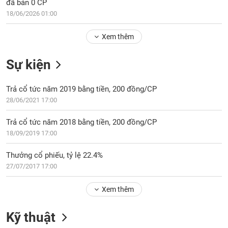
Tổng
18/06/2026 01:00
VS-
quan
SECTOR
Xem thêm
Giao
dịch
Sự kiện
Tài
chính
NĂNG
Trả cổ tức năm 2019 bằng tiền, 200 đồng/CP
Phân
LƯỢNG
28/06/2021 17:00
tích
kỹ
Trả cổ tức năm 2018 bằng tiền, 200 đồng/CP
thuật
18/09/2019 17:00
Hồ
NGUYÊN
sơ
Thưởng cổ phiếu, tỷ lệ 22.4%
VẬT
doanh
27/07/2017 17:00
LIỆU
nghiệp
Tin
Xem thêm
tức
sự
Kỹ thuật
CÔNG
kiện
NGHIỆP
Tài