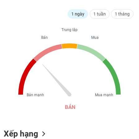
liệu
1 ngày
1 tuần
1 tháng
Tâm
lý
Trung lập
TIÊU
thị
Bán
Mua
DÙNG
trường
KHÔNG
THIẾT
YẾU
TIÊU
Bán mạnh
Mua mạnh
DÙNG
THIẾT
BÁN
YẾU
Xếp hạng
CHĂM