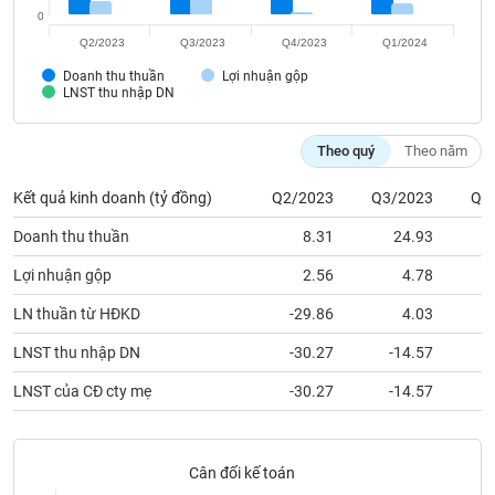
Tất cả
Cổ phiếu
Chỉ số
Chứng chỉ quỹ
Chứng q
Q2/2023
Q3/2023
Q4/2023
Q1/2024
Doanh thu thuần
Lợi nhuận gộp
Lãnh
LNST thu nhập DN
đạo
(-)
Theo quý
Theo năm
Tất cả
Người nội bộ
Người liên quan
Cổ đông lớn
Kết quả kinh doanh (tỷ đồng)
Q2/2023
Q3/2023
Q4
Tin
Doanh thu thuần
8.31
24.93
tức
(-)
Lợi nhuận gộp
2.56
4.78
LN thuần từ HĐKD
-29.86
4.03
Bài
viết
LNST thu nhập DN
-30.27
-14.57
của
tác
LNST của CĐ cty mẹ
-30.27
-14.57
giả
(-)
Cân đối kế toán
Báo
cáo