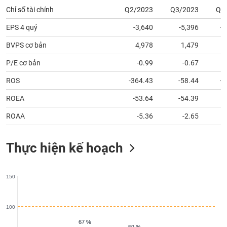
tài
chính
EPS 4 quý
-3,640
-5,396
-
BVPS cơ bản
4,978
1,479
P/E cơ bản
-0.99
-0.67
ROS
-364.43
-58.44
-1
ROEA
-53.64
-54.39
3
ROAA
-5.36
-2.65
Thực hiện kế hoạch
150
100
67 %
67 %
59 %
59 %
44 %
44 %