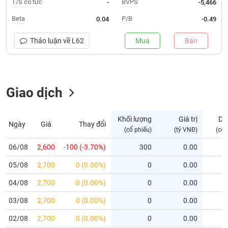
T/S cổ tức
BVPS
-
-5,466
Trạng
Beta
P/B
0.04
-0.49
thái
NGÀNH
cổ
Thảo luận về
L62
Mua
Bán
phiếu
Quy
Giao dịch
DOANH
mô
NGHIỆP
thị
trường
Khối lượng
Giá trị
Dư
Ngày
Giá
Thay đổi
Niêm
(cổ phiếu)
(tỷ VNĐ)
(cổ 
CỔ
yết
PHIẾU
06/08
2,600
-100 (-3.70%)
300
0.00
Niêm
05/08
yết
2,700
0 (0.00%)
0
0.00
mới
PHÁI
04/08
2,700
0 (0.00%)
0
0.00
Niêm
SINH
03/08
2,700
0 (0.00%)
0
0.00
yết
bổ
02/08
2,700
0 (0.00%)
0
0.00
sung
TRÁI