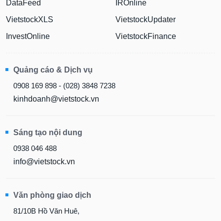
VietstockXLS
VietstockUpdater
InvestOnline
VietstockFinance
Quảng cáo & Dịch vụ
0908 169 898 - (028) 3848 7238
kinhdoanh@vietstock.vn
Sáng tạo nội dung
0938 046 488
info@vietstock.vn
Văn phòng giao dịch
81/10B Hồ Văn Huê,
Phường Đức Nhuận, Tp.HCM