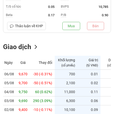
T/S cổ tức
BVPS
0.05
10,785
Trạng
thái
Beta
P/B
0.17
0.90
NGÀNH
cổ
phiếu
Thảo luận về
KHP
Mua
Bán
Quy
DOANH
mô
NGHIỆP
Giao dịch
thị
trường
Niêm
Khối lượng
Giá trị
Dư
Ngày
Giá
Thay đổi
CỔ
yết
(cổ phiếu)
(tỷ VNĐ)
(cổ 
PHIẾU
Niêm
06/08
9,670
-30 (-0.31%)
700
0.01
yết
mới
05/08
9,700
-50 (-0.51%)
2,100
0.02
PHÁI
Niêm
SINH
04/08
9,750
60 (0.62%)
11,000
0.11
yết
03/08
9,690
290 (3.09%)
6,300
0.06
bổ
sung
TRÁI
02/08
9,400
-10 (-0.11%)
10,100
0.09