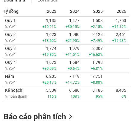
Tỷ đồng
2023
2024
2025
2026
Quý 1
1,135
1,477
1,508
1,753
% YoY
+10.91%
+30.15%
+2.15%
+16.19%
Quý 2
1,623
1,980
2,128
2,461
% YoY
+18.60%
+21.95%
+7.49%
+15.63%
Quý 3
1,774
1,979
2,307
% YoY
+19.30%
+11.51%
+16.62%
Quý 4
1,673
1,684
1,798
% YoY
+30.09%
+0.64%
+6.81%
Năm
6,205
7,119
7,751
% YoY
+20.17%
+14.72%
+8.88%
Kế hoạch
5,339
6,580
8,186
8,435
% hoàn thành
116%
108%
95%
0%
Báo cáo phân tích