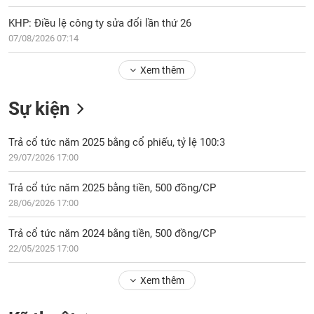
Tổng
VS-
quan
SECTOR
KHP: Điều lệ công ty sửa đổi lần thứ 26
Giao
07/08/2026 07:14
dịch
Xem thêm
Tài
chính
NĂNG
Sự kiện
Phân
LƯỢNG
tích
Trả cổ tức năm 2025 bằng cổ phiếu, tỷ lệ 100:3
kỹ
thuật
29/07/2026 17:00
Hồ
NGUYÊN
Trả cổ tức năm 2025 bằng tiền, 500 đồng/CP
sơ
VẬT
28/06/2026 17:00
doanh
LIỆU
nghiệp
Trả cổ tức năm 2024 bằng tiền, 500 đồng/CP
Tin
22/05/2025 17:00
tức
sự
Xem thêm
CÔNG
kiện
NGHIỆP
Tài