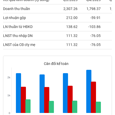
phân
tích
Doanh thu thuần
2,307.26
1,798.37
1,7
(-)
Lợi nhuận gộp
212.00
-59.91
Thuật
LN thuần từ HĐKD
138.62
-103.86
ngữ
(-)
LNST thu nhập DN
111.32
-76.05
LNST của CĐ cty mẹ
111.32
-76.05
Dịch
vụ
(-)
Cân đối kế toán
Đào
2k
tạo
1k
Sách
tài
0