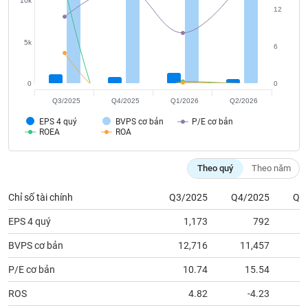
tài
10k
12
chính
5k
6
0
0
Q3/2025
Q4/2025
Q1/2026
Q2/2026
EPS 4 quý
BVPS cơ bản
P/E cơ bản
ROEA
ROA
Theo quý
Theo năm
Chỉ số tài chính
Q3/2025
Q4/2025
Q1
EPS 4 quý
1,173
792
BVPS cơ bản
12,716
11,457
1
P/E cơ bản
10.74
15.54
ROS
4.82
-4.23