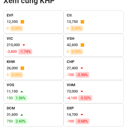
Xem cùng KHP
VỤ
TRUYỀN
THÔNG
EVF
CII
12,350
13,750
0
0.00%
0
0.00%
VIC
VSH
TIỆN
215,000
42,600
ÍCH
-3,800
-1.74%
0
0.00%
KHW
CHP
26,000
27,400
0
0.00%
-100
-0.36%
BẤT
ĐỘNG
VOS
VHM
SẢN
11,150
73,000
150
1.36%
-4,100
-5.32%
Mã
DCM
DXP
chứng
31,600
14,700
khoán
(-)
750
2.43%
-100
-0.68%