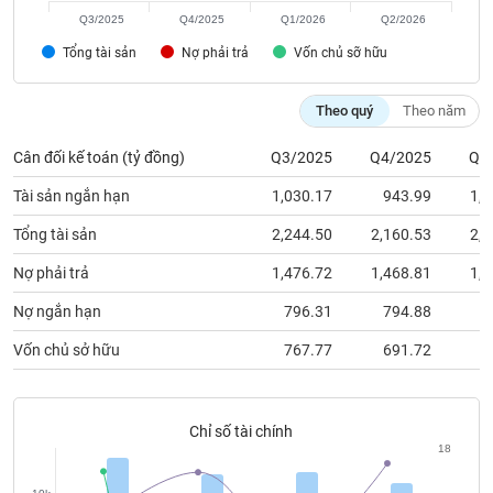
chính
Q3/2025
Q4/2025
Q1/2026
Q2/2026
Tổng tài sản
Nợ phải trả
Vốn chủ sỡ hữu
Công
Theo quý
Theo năm
cụ
đầu
Cân đối kế toán (tỷ đồng)
Q3/2025
Q4/2025
Q1
tư
Tài sản ngắn hạn
1,030.17
943.99
1,0
Tổng tài sản
2,244.50
2,160.53
2,2
Nợ phải trả
1,476.72
1,468.81
1,5
Truyền
thông
Nợ ngắn hạn
796.31
794.88
8
tài
chính
Vốn chủ sở hữu
767.77
691.72
7
Chỉ số tài chính
18
Dữ
liệu