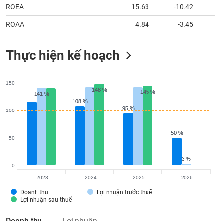
ROEA
15.63
-10.42
ROAA
4.84
-3.45
Thực hiện kế hoạch
150
148 %
148 %
145 %
145 %
141 %
141 %
108 %
108 %
95 %
95 %
100
50 %
50 %
50
3 %
3 %
0
2023
2024
2025
2026
Doanh thu
Lợi nhuận trước thuế
Lợi nhuận sau thuế
Doanh thu
Lợi nhuận