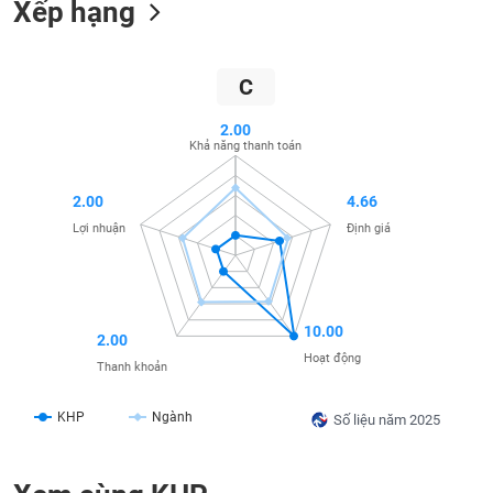
Xếp hạng
SÓC
SỨC
KHỎE
C
2.00
Khả năng thanh toán
TÀI
CHÍNH
2.00
4.66
Lợi nhuận
Định giá
CÔNG
NGHỆ
10.00
2.00
THÔNG
Hoạt động
TIN
Thanh khoản
KHP
Ngành
Số liệu năm 2025
DỊCH