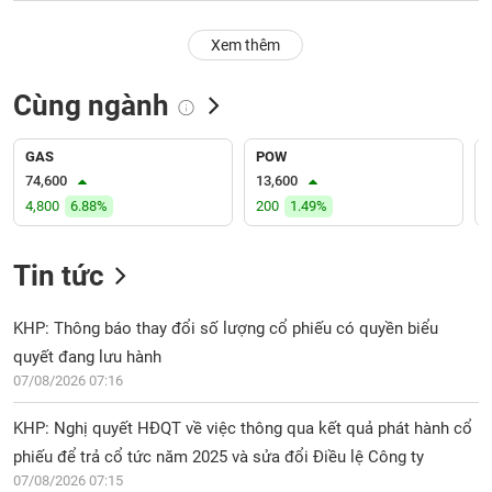
PHIẾU
Hủy
niêm
Xem thêm
yết
Theo
Cùng ngành
CÔNG
dõi
CỤ
đặc
ĐẦU
biệt
GAS
POW
TƯ
74,600
13,600
Không
4,800
6.88%
200
1.49%
được
ký
XUẤT
quỹ
DỮ
Tin tức
LIỆU
Danh
mục
KHP: Thông báo thay đổi số lượng cổ phiếu có quyền biểu
ETF
quyết đang lưu hành
TIN
07/08/2026 07:16
Cổ
MỚI
phiếu
KHP: Nghị quyết HĐQT về việc thông qua kết quả phát hành cổ
chi
Ngành
tiết
phiếu để trả cổ tức năm 2025 và sửa đổi Điều lệ Công ty
(-)
07/08/2026 07:15