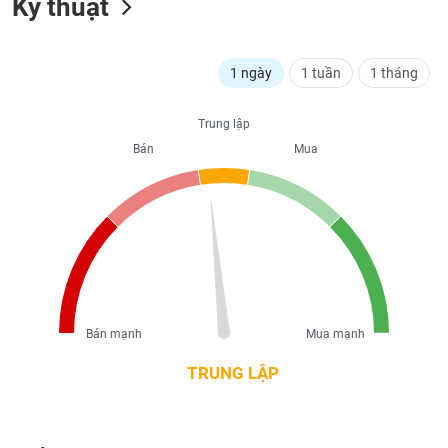
Kỹ thuật
liệu
Tâm
1 ngày
1 tuần
1 tháng
lý
TIÊU
thị
DÙNG
trường
KHÔNG
Trung lập
THIẾT
Bán
Mua
YẾU
TIÊU
DÙNG
THIẾT
YẾU
Bán mạnh
Mua mạnh
TRUNG LẬP
CHĂM