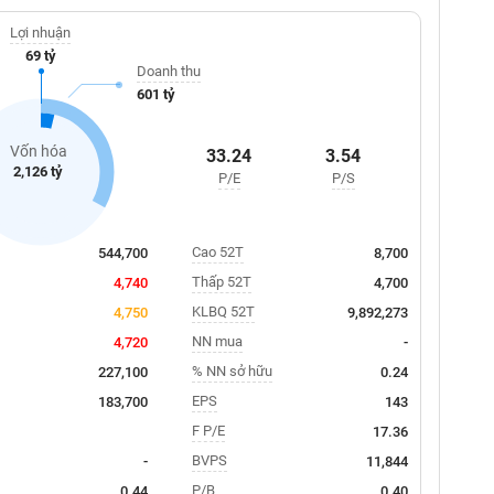
Lợi nhuận
69 tỷ
Doanh thu
601 tỷ
Vốn hóa
33.24
3.54
2,126 tỷ
P/E
P/S
Cao 52T
544,700
8,700
Thấp 52T
4,740
4,700
KLBQ 52T
4,750
9,892,273
NN mua
4,720
-
% NN sở hữu
227,100
0.24
EPS
183,700
143
F P/E
17.36
BVPS
-
11,844
P/B
0.44
0.40