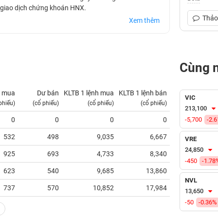
n giao dịch chứng khoán HNX.
Thảo 
Xem thêm
Cùng 
 mua
Dư bán
KLTB 1 lệnh mua
KLTB 1 lệnh bán
NN mua
VIC
phiếu)
(cổ phiếu)
(cổ phiếu)
(cổ phiếu)
(tỷ VNĐ)
213,100
0
0
0
0
-5,700
0.00
-2.
532
498
9,035
6,667
0.00
VRE
24,850
925
693
4,733
8,340
0.34
-450
-1.78
623
540
9,685
13,860
0.60
NVL
737
570
10,852
17,984
0.19
13,650
-50
-0.36%