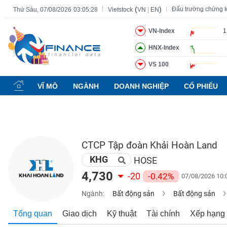
(
)
Đấu trường chứng 
Thứ Sáu, 07/08/2026
03:05:29
Vietstock
VN
|
EN
VN-Index
1
HNX-Index
Tất cả
Tính năng
Ngành
Mã chứng khoán
Lãnh đạ
VS 100
Tính
năng
VĨ MÔ
NGÀNH
DOANH NGHIỆP
CỔ PHIẾU
(-)
VIETSTOCK
CTCP Tập đoàn Khải Hoàn Land
KHG
CHỨNG
HOSE
KHOÁN
4,730
-20
-0.42%
07/08/2026 10:
Ngành:
Bất động sản
Bất động sản
DOANH
Tổng quan
Giao dịch
Kỹ thuật
Tài chính
Xếp hạng
NGHIỆP