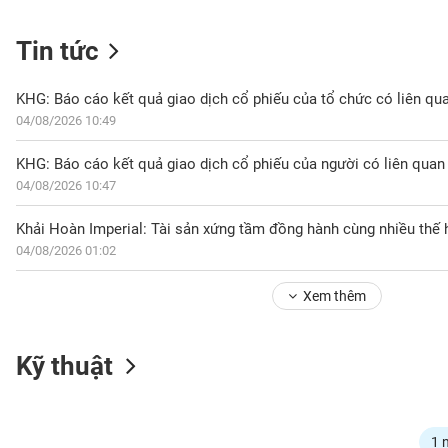
Tin tức
NGÀNH
04/08/2026 10:49
DOANH
NGHIỆP
04/08/2026 10:47
Khải Hoàn Imperial: Tài sản xứng tầm đồng hành cùng nhiều thế 
04/08/2026 01:02
CỔ
PHIẾU
Xem thêm
PHÁI
Kỹ thuật
SINH
TRÁI
1 