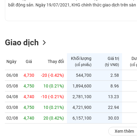
GIỚI
bất động sản. Ngày 19/07/2021, KHG chính thức giao dịch trên sà
ĐÔNG
DƯƠNG
Giao dịch
TÀI
CHÍNH
Khối lượng
Giá trị
Dư
Ngày
Giá
Thay đổi
CÁ
(cổ phiếu)
(tỷ VNĐ)
(cổ 
NHÂN
06/08
4,730
-20 (-0.42%)
544,700
2.58
05/08
4,750
10 (0.21%)
1,894,600
8.96
PHÂN
TÍCH
04/08
4,740
-10 (-0.21%)
2,781,100
13.23
VIETSTOCKFINANCE
03/08
4,750
10 (0.21%)
4,721,900
22.94
02/08
4,740
20 (0.42%)
6,157,100
30.03
VĨ
Xem thêm
MÔ