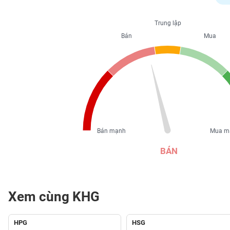
PHIẾU
Trung lập
Bán
Mua
CÔNG
CỤ
ĐẦU
TƯ
XUẤT
DỮ
Bán mạnh
Mua m
LIỆU
BÁN
TIN
MỚI
Xem cùng KHG
Ngành
(-)
HPG
HSG