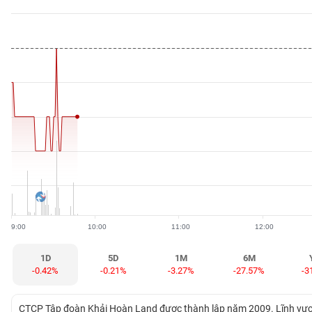
BẤT
ĐỘNG
SẢN
TÀI
CHÍNH
HÀNG
HÓA
9:00
10:00
11:00
12:00
KINH
TẾ
1D
5D
1M
6M
-0.42%
-0.21%
-3.27%
-27.57%
-3
THẾ
CTCP Tập đoàn Khải Hoàn Land được thành lập năm 2009. Lĩnh vực k