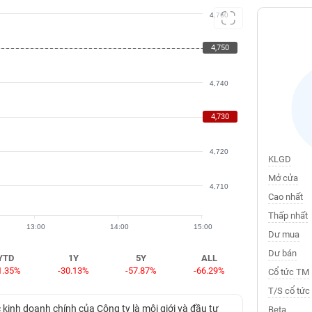
4,760
4,750
4,750
4,740
4,730
4,730
4,720
KLGD
Mở cửa
4,710
Cao nhất
Thấp nhất
13:00
14:00
15:00
Dư mua
Dư bán
YTD
1Y
5Y
ALL
1.35%
-30.13%
-57.87%
-66.29%
Cổ tức TM
T/S cổ tức
inh doanh chính của Công ty là môi giới và đầu tư
Beta