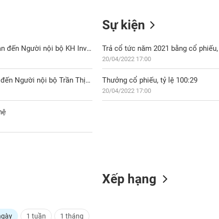
Sự kiện
KHG: Báo cáo kết quả giao dịch cổ phiếu của tổ chức có liên quan đến Người nội bộ KH Invest Company Limited
Trả cổ tức năm 2021 bằng cổ phiếu, 
20/04/2022 17:00
KHG: Báo cáo kết quả giao dịch cổ phiếu của người có liên quan đến Người nội bộ Trần Thị Thu Hương
Thưởng cổ phiếu, tỷ lệ 100:29
20/04/2022 17:00
hệ
Xếp hạng
ngày
1 tuần
1 tháng