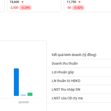
74,600
11,750
-2,500
-3.24%
-50
-0.42%
Kết quả kinh doanh (tỷ đồng)
Doanh thu thuần
Lợi nhuận gộp
LN thuần từ HĐKD
LNST thu nhập DN
LNST của CĐ cty mẹ
Q2/2026