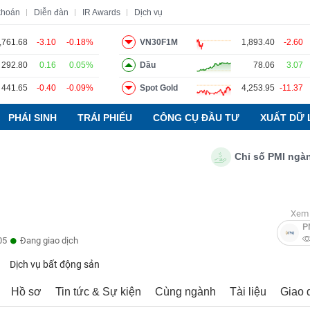
khoán
Diễn đàn
IR Awards
Dịch vụ
,761.68
-3.10
-0.18%
VN30F1M
1,893.40
-2.60
292.80
0.16
0.05%
Dầu
78.06
3.07
o
Tin tức
Báo cáo phân tích
Thuật ngữ
Dịch vụ
441.65
-0.40
-0.09%
Spot Gold
4,253.95
-11.37
PHÁI SINH
TRÁI PHIẾU
CÔNG CỤ ĐẦU TƯ
XUẤT DỮ 
Chỉ số PMI ngành sản
Xem 
P
05
Đang giao dịch
Dịch vụ bất động sản
Hồ sơ
Tin tức & Sự kiện
Cùng ngành
Tài liệu
Giao 