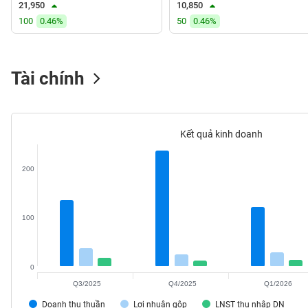
21,950
10,850
VS-
100
0.46%
50
0.46%
SECTOR
Tài chính
NĂNG
LƯỢNG
Kết quả kinh doanh
200
NGUYÊN
VẬT
LIỆU
100
0
Q3/2025
Q4/2025
Q1/2026
CÔNG
NGHIỆP
Doanh thu thuần
Lợi nhuận gộp
LNST thu nhập DN