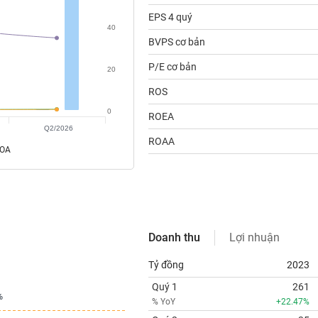
EPS 4 quý
40
BVPS cơ bản
P/E cơ bản
20
ROS
0
ROEA
Q2/2026
ROAA
ROA
Doanh thu
Lợi nhuận
Tỷ đồng
2023
Quý 1
261
%
%
% YoY
+22.47%