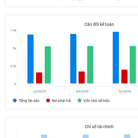
Cân đối kế toán
TIÊU
7.5k
DÙNG
KHÔNG
THIẾT
5k
YẾU
2.5k
0
TIÊU
DÙNG
Q3/2025
Q4/2025
Q1/2026
THIẾT
Tổng tài sản
Nợ phải trả
Vốn chủ sỡ hữu
YẾU
Chỉ số tài chính
CHĂM