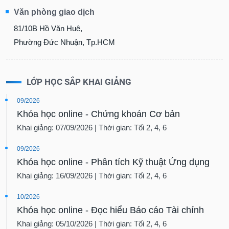
SÓC
Văn phòng giao dịch
SỨC
KHỎE
81/10B Hồ Văn Huê,
Phường Đức Nhuận, Tp.HCM
TÀI
LỚP HỌC SẮP KHAI GIẢNG
CHÍNH
09/2026
Khóa học online - Chứng khoán Cơ bản
Khai giảng: 07/09/2026 | Thời gian: Tối 2, 4, 6
CÔNG
NGHỆ
09/2026
THÔNG
Khóa học online - Phân tích Kỹ thuật Ứng dụng
TIN
Khai giảng: 16/09/2026 | Thời gian: Tối 2, 4, 6
10/2026
Khóa học online - Đọc hiểu Báo cáo Tài chính
DỊCH
Khai giảng: 05/10/2026 | Thời gian: Tối 2, 4, 6