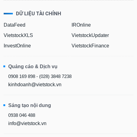
liệu
DỮ LIỆU TÀI CHÍNH
Tâm
lý
DataFeed
IROnline
TIÊU
thị
DÙNG
VietstockXLS
VietstockUpdater
trường
KHÔNG
THIẾT
InvestOnline
VietstockFinance
YẾU
Quảng cáo & Dịch vụ
0908 169 898 - (028) 3848 7238
TIÊU
kinhdoanh@vietstock.vn
DÙNG
THIẾT
YẾU
Sáng tạo nội dung
0938 046 488
info@vietstock.vn
CHĂM