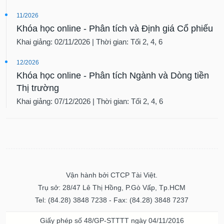
VỤ
TRUYỀN
11/2026
THÔNG
Khóa học online - Phân tích và Định giá Cổ phiếu
Khai giảng: 02/11/2026 | Thời gian: Tối 2, 4, 6
12/2026
Khóa học online - Phân tích Ngành và Dòng tiền
TIỆN
ÍCH
Thị trường
Khai giảng: 07/12/2026 | Thời gian: Tối 2, 4, 6
BẤT
ĐỘNG
SẢN
Vận hành bởi CTCP Tài Việt.
Mã
Trụ sở: 28/47 Lê Thị Hồng, P.Gò Vấp, Tp.HCM
chứng
khoán
Tel: (84.28) 3848 7238 - Fax: (84.28) 3848 7237
(-)
Giấy phép số 48/GP-STTTT ngày 04/11/2016