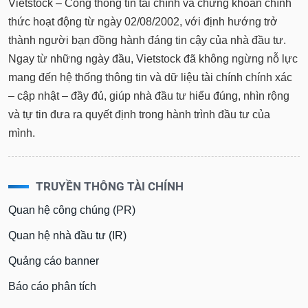
Tổng
Vietstock – Cổng thông tin tài chính và chứng khoán chính
VS-
quan
SECTOR
thức hoạt động từ ngày 02/08/2002, với định hướng trở
Giao
thành người bạn đồng hành đáng tin cậy của nhà đầu tư.
dịch
Ngay từ những ngày đầu, Vietstock đã không ngừng nỗ lực
Tài
mang đến hệ thống thông tin và dữ liệu tài chính chính xác
chính
– cập nhật – đầy đủ, giúp nhà đầu tư hiểu đúng, nhìn rộng
NĂNG
Phân
LƯỢNG
và tự tin đưa ra quyết định trong hành trình đầu tư của
tích
mình.
kỹ
thuật
Hồ
NGUYÊN
TRUYỀN THÔNG TÀI CHÍNH
sơ
VẬT
doanh
Quan hệ công chúng (PR)
LIỆU
nghiệp
Quan hệ nhà đầu tư (IR)
Tin
tức
Quảng cáo banner
sự
CÔNG
kiện
Báo cáo phân tích
NGHIỆP
Tài