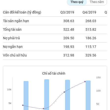
Theo quý
Theo năm
phân
tích
(-)
Cân đối kế toán (tỷ đồng)
Q3/2019
Q4/2019
Q1
Tài sản ngắn hạn
308.63
268.03
2
Thuật
ngữ
Tổng tài sản
522.48
515.82
5
(-)
Nợ phải trả
209.50
186.26
2
Nợ ngắn hạn
198.93
115.17
1
Dịch
vụ
Vốn chủ sở hữu
312.98
329.56
3
(-)
Đào
Chỉ số tài chính
tạo
150
10k
100
Sách
5k
50
tài