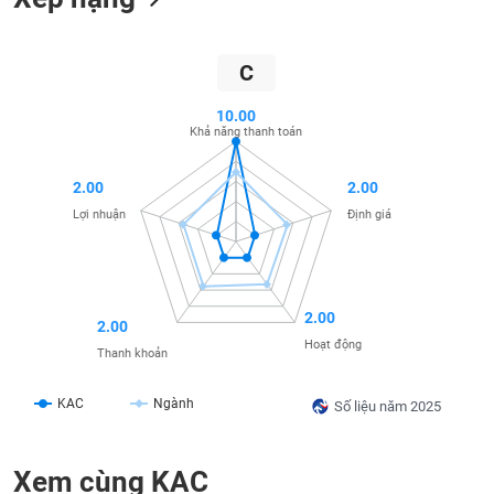
liệu
Tâm
C
lý
TIÊU
thị
DÙNG
10.00
trường
Khả năng thanh toán
KHÔNG
THIẾT
YẾU
2.00
2.00
Lợi nhuận
Định giá
TIÊU
2.00
DÙNG
2.00
THIẾT
Hoạt động
Thanh khoản
YẾU
KAC
Ngành
Số liệu năm 2025
Xem cùng KAC
CHĂM