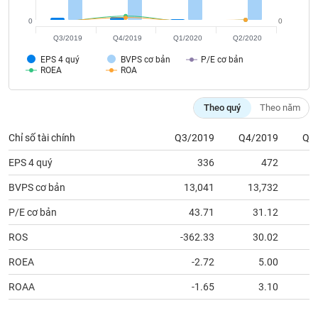
chính
0
0
Q3/2019
Q4/2019
Q1/2020
Q2/2020
EPS 4 quý
BVPS cơ bản
P/E cơ bản
Công
ROEA
ROA
cụ
đầu
Theo quý
Theo năm
tư
Chỉ số tài chính
Q3/2019
Q4/2019
Q1
EPS 4 quý
336
472
Truyền
BVPS cơ bản
13,041
13,732
1
thông
tài
P/E cơ bản
43.71
31.12
chính
ROS
-362.33
30.02
ROEA
-2.72
5.00
ROAA
-1.65
3.10
Dữ
liệu