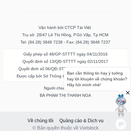
Vận hành bởi CTCP Tài Việt.
Trụ sở: 28/47 Lê Thị Hồng, P.Gò Vấp, Tp.HCM
Tel: (84.28) 3848 7238 - Fax: (84.28) 3848 7237
Giấy phép số 48/GP-STTTT ngày 04/11/2016
Quyết định số 13/QĐ-STTTT ngày 02/11/2017
Quyết định số 06/QĐ-STTTT-ICP ngày 20/07/2023
Bạn cần thông tin hay ý tưởng
Được cấp bởi Sở Thông tin và Truyền thông TPHCM
hay lời khuyên về chứng khoán?
Hãy hỏi mình nhé!
Người chịu trách nhiệm
BÀ PHẠM THỊ THANH NGA
Về chúng tôi
Quảng cáo & Dịch vụ
© Bản quyền thuộc về Vietstock