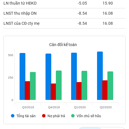
Tất cả
Cổ phiếu
Chỉ số
Chứng chỉ quỹ
Chứng q
LN thuần từ HĐKD
-5.05
15.90
LNST thu nhập DN
-8.54
16.08
Lãnh
đạo
LNST của CĐ cty mẹ
-8.54
16.08
(-)
Tất cả
Người nội bộ
Người liên quan
Cổ đông lớn
Cân đối kế toán
Tin
500
tức
(-)
250
Bài
viết
của
tác
giả
0
(-)
Q3/2019
Q4/2019
Q1/2020
Q2/2020
Tổng tài sản
Nợ phải trả
Vốn chủ sỡ hữu
Báo
cáo