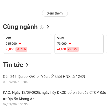
Trạng
Xem thêm
thái
NGÀNH
cổ
phiếu
Cùng ngành
Quy
DOANH
mô
VIC
VHM
NGHIỆP
thị
215,000
73,000
trường
-3,800
-1.74%
-4,100
-5.32%
Niêm
CỔ
yết
Tin tức
PHIẾU
Niêm
yết
Gần 24 triệu cp KAC bị “xóa sổ” khỏi HNX từ 12/09
mới
09/09/2025 10:06
PHÁI
Niêm
SINH
KAC: Ngày 12/09/2025, ngày hủy ĐKGD cổ phiếu của CTCP Đầu
yết
bổ
tư Địa ốc Khang An
sung
09/09/2025 06:36
TRÁI