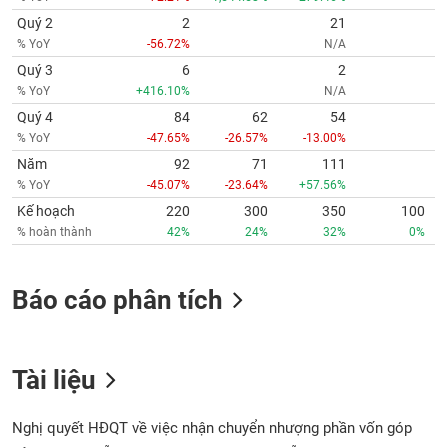
Quý 2
2
21
% YoY
-56.72%
N/A
Quý 3
6
2
% YoY
+416.10%
N/A
Quý 4
84
62
54
% YoY
-47.65%
-26.57%
-13.00%
Năm
92
71
111
% YoY
-45.07%
-23.64%
+57.56%
Kế hoạch
220
300
350
100
% hoàn thành
42%
24%
32%
0%
Báo cáo phân tích
Tài liệu
Nghị quyết HĐQT về việc nhận chuyển nhượng phần vốn góp