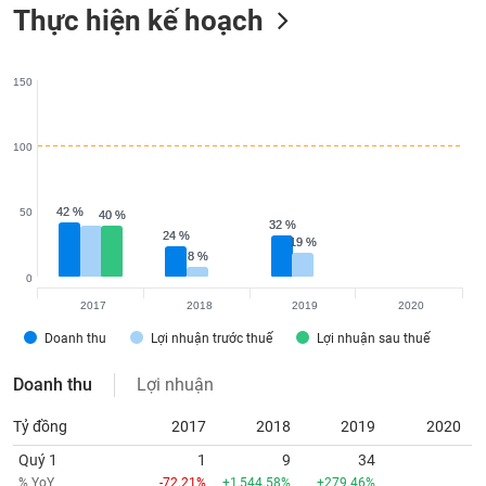
tài
Thực hiện kế hoạch
chính
150
100
42 %
42 %
50
40 %
40 %
32 %
32 %
24 %
24 %
19 %
19 %
8 %
8 %
0
2017
2018
2019
2020
Doanh thu
Lợi nhuận trước thuế
Lợi nhuận sau thuế
Doanh thu
Lợi nhuận
Tỷ đồng
2017
2018
2019
2020
Quý 1
1
9
34
% YoY
-72.21%
+1,544.58%
+279.46%