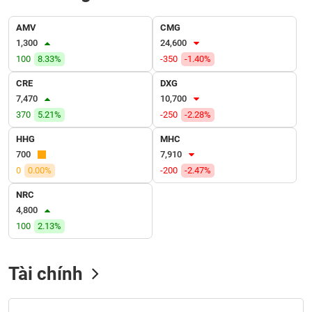
SÓC
SỨC
AMV
CMG
KHỎE
1,300
24,600
100
8.33%
-350
-1.40%
CRE
DXG
7,470
10,700
TÀI
370
5.21%
-250
-2.28%
CHÍNH
HHG
MHC
700
7,910
0
0.00%
-200
-2.47%
CÔNG
NRC
NGHỆ
4,800
THÔNG
100
2.13%
TIN
Tài chính
DỊCH