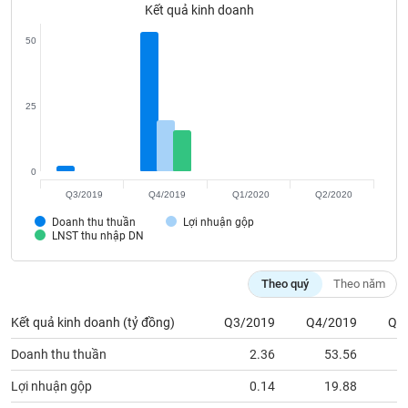
VỤ
Kết quả kinh doanh
TRUYỀN
50
THÔNG
25
TIỆN
ÍCH
0
Q3/2019
Q4/2019
Q1/2020
Q2/2020
Doanh thu thuần
Lợi nhuận gộp
LNST thu nhập DN
BẤT
ĐỘNG
Theo quý
Theo năm
SẢN
Kết quả kinh doanh (tỷ đồng)
Q3/2019
Q4/2019
Q1
Mã
chứng
Doanh thu thuần
2.36
53.56
khoán
(-)
Lợi nhuận gộp
0.14
19.88