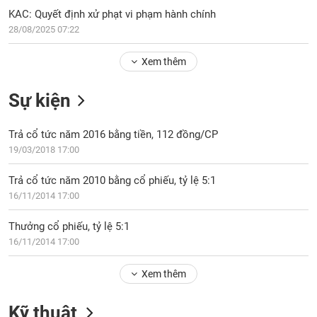
PHIẾU
Hủy
KAC: Quyết định xử phạt vi phạm hành chính
niêm
28/08/2025 07:22
yết
Theo
Xem thêm
CÔNG
dõi
CỤ
đặc
ĐẦU
Sự kiện
biệt
TƯ
Không
Trả cổ tức năm 2016 bằng tiền, 112 đồng/CP
được
19/03/2018 17:00
ký
XUẤT
quỹ
DỮ
Trả cổ tức năm 2010 bằng cổ phiếu, tỷ lệ 5:1
LIỆU
Danh
16/11/2014 17:00
mục
ETF
Thưởng cổ phiếu, tỷ lệ 5:1
TIN
16/11/2014 17:00
Cổ
MỚI
phiếu
Xem thêm
chi
Ngành
tiết
(-)
Kỹ thuật