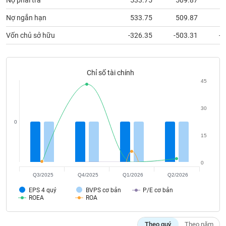
Nợ phải trả
533.75
509.87
5
chính
Nợ ngắn hạn
533.75
509.87
5
Vốn chủ sở hữu
-326.35
-503.31
-5
Công
cụ
đầu
Chỉ số tài chính
tư
45
30
0
Truyền
15
thông
tài
chính
0
Q3/2025
Q4/2025
Q1/2026
Q2/2026
EPS 4 quý
BVPS cơ bản
P/E cơ bản
ROEA
ROA
Dữ
liệu
Theo quý
Theo năm