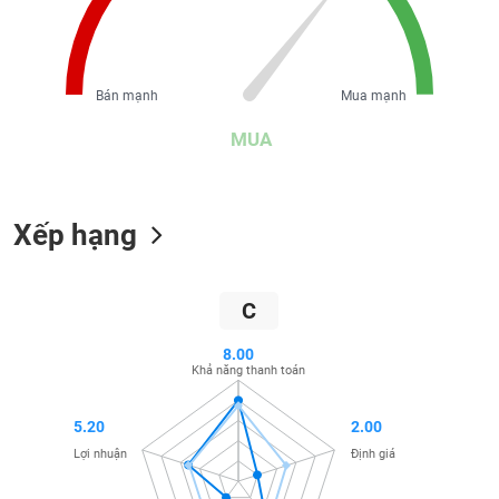
liệu
Tâm
lý
TIÊU
Bán mạnh
Mua mạnh
thị
DÙNG
trường
MUA
KHÔNG
THIẾT
YẾU
Xếp hạng
TIÊU
C
DÙNG
THIẾT
8.00
YẾU
Khả năng thanh toán
5.20
2.00
Lợi nhuận
Định giá
CHĂM