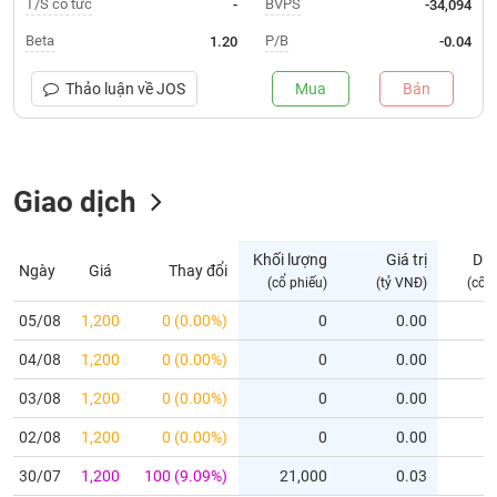
T/S cổ tức
BVPS
-
-34,094
Trạng
Beta
P/B
1.20
-0.04
thái
NGÀNH
cổ
Thảo luận về
JOS
Mua
Bán
phiếu
Quy
DOANH
mô
Giao dịch
NGHIỆP
thị
trường
Niêm
Khối lượng
Giá trị
Dư
Ngày
Giá
Thay đổi
CỔ
yết
(cổ phiếu)
(tỷ VNĐ)
(cổ 
PHIẾU
Niêm
05/08
1,200
0 (0.00%)
0
0.00
yết
04/08
1,200
0 (0.00%)
0
0.00
mới
PHÁI
Niêm
SINH
03/08
1,200
0 (0.00%)
0
0.00
yết
02/08
1,200
0 (0.00%)
0
0.00
bổ
sung
TRÁI
30/07
1,200
100 (9.09%)
21,000
0.03