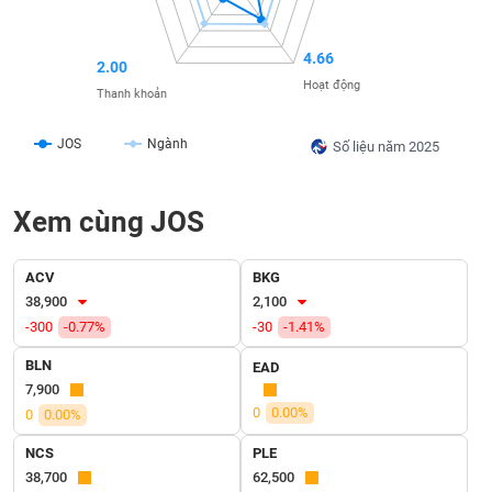
SÓC
SỨC
KHỎE
4.66
2.00
Hoạt động
Thanh khoản
JOS
Ngành
Số liệu năm 2025
TÀI
CHÍNH
Xem cùng JOS
ACV
BKG
CÔNG
38,900
2,100
NGHỆ
-300
-0.77%
-30
-1.41%
THÔNG
BLN
TIN
EAD
7,900
0
0.00%
0
0.00%
NCS
PLE
DỊCH
38,700
62,500