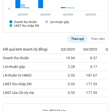
Tất cả
Cổ phiếu
Chỉ số
Chứng chỉ quỹ
Chứng q
0
Lãnh
Q3/2025
Q4/2025
Q1/2026
Q2/2026
đạo
(-)
Doanh thu thuần
Lợi nhuận gộp
LNST thu nhập DN
Tất cả
Người nội bộ
Người liên quan
Cổ đông lớn
Theo quý
Theo năm
Tin
Kết quả kinh doanh (tỷ đồng)
Q3/2025
Q4/2025
Q1
tức
(-)
Doanh thu thuần
19.04
8.37
Lợi nhuận gộp
2.28
0.17
Bài
viết
LN thuần từ HĐKD
0.53
-187.67
của
tác
LNST thu nhập DN
0.53
-177.55
giả
(-)
LNST của CĐ cty mẹ
0.53
-177.55
Báo
cáo