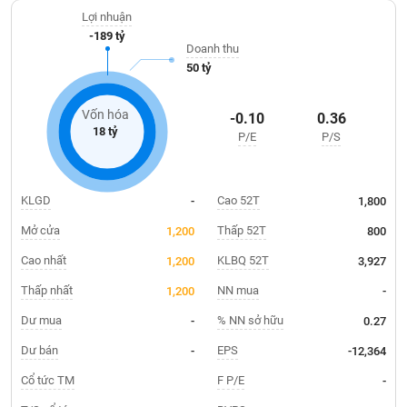
Giá
ngành xuất khẩu thủy sản.
tích
Lợi nhuận
Đặt
-189 tỷ
Biểu
lệnh
Doanh thu
đồ
ĐÔNG
50 tỷ
Nước
tài
DƯƠNG
ngoài
chính
Vốn hóa
-0.10
0.36
Tự
18 tỷ
P/E
P/S
TÀI
doanh
CHÍNH
Ảnh
CÁ
hưởng
NHÂN
KLGD
Cao 52T
-
1,800
chỉ
số
Mở cửa
Thấp 52T
1,200
800
Biến
Cao nhất
KLBQ 52T
1,200
3,927
PHÂN
động
TÍCH
Thấp nhất
NN mua
1,200
-
cổ
VIETSTOCKFINANCE
phiếu
Dư mua
% NN sở hữu
-
0.27
Giao
Dư bán
EPS
-
-12,364
dịch
Cổ tức TM
F P/E
-
VĨ
nội
MÔ
bộ