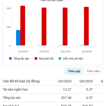
Cân đối kế toán
phân
tích
500
(-)
Thuật
250
ngữ
(-)
0
Dịch
vụ
Q3/2025
Q4/2025
Q1/2026
Q2/2026
(-)
Tổng tài sản
Nợ phải trả
Vốn chủ sỡ hữu
Đào
Theo quý
Theo năm
tạo
Cân đối kế toán (tỷ đồng)
Q3/2025
Q4/2025
Q1
Tài sản ngắn hạn
13.27
5.37
Sách
Tổng tài sản
207.40
6.57
tài