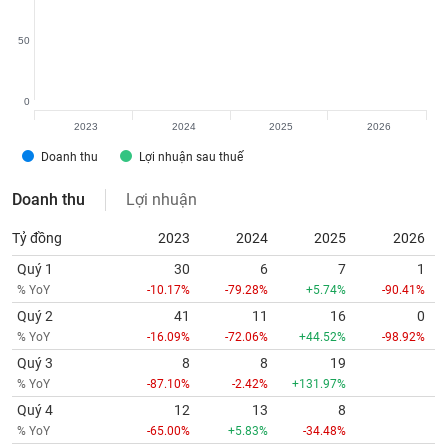
50
0
2023
2024
2025
2026
Doanh thu
Lợi nhuận sau thuế
Doanh thu
Lợi nhuận
Tỷ đồng
2023
2024
2025
2026
Quý 1
30
6
7
1
% YoY
-10.17%
-79.28%
+5.74%
-90.41%
Quý 2
41
11
16
0
% YoY
-16.09%
-72.06%
+44.52%
-98.92%
Quý 3
8
8
19
% YoY
-87.10%
-2.42%
+131.97%
Quý 4
12
13
8
% YoY
-65.00%
+5.83%
-34.48%