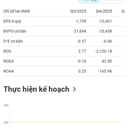
tài
chính
Chỉ số tài chính
Q3/2025
Q4/2025
Q1
EPS 4 quý
-1,739
-12,661
-
BVPS cơ bản
-21,694
-33,458
-
P/E cơ bản
-0.57
-0.06
ROS
2.77
-2,120.18
ROEA
-0.16
42.80
ROAA
0.25
-165.96
Thực hiện kế hoạch
150
100