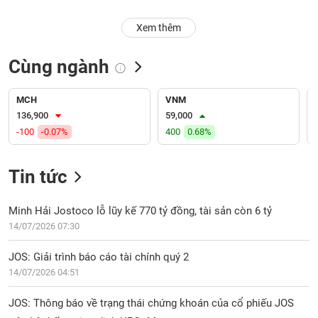
PHIẾU
Hủy
niêm
Xem thêm
yết
Theo
Cùng ngành
CÔNG
dõi
CỤ
đặc
ĐẦU
biệt
MCH
VNM
TƯ
136,900
59,000
Không
-100
-0.07%
400
0.68%
được
ký
XUẤT
quỹ
Tin tức
DỮ
LIỆU
Danh
mục
Minh Hải Jostoco lỗ lũy kế 770 tỷ đồng, tài sản còn 6 tỷ
ETF
14/07/2026 07:30
TIN
Cổ
MỚI
JOS: Giải trình báo cáo tài chính quý 2
phiếu
14/07/2026 04:51
chi
Ngành
tiết
(-)
JOS: Thông báo về trạng thái chứng khoán của cổ phiếu JOS