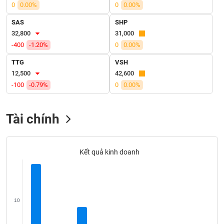
VỤ
0
0.00%
0
0.00%
TRUYỀN
SAS
SHP
THÔNG
32,800
31,000
-400
-1.20%
0
0.00%
TTG
VSH
12,500
42,600
TIỆN
-100
-0.79%
0
0.00%
ÍCH
Tài chính
BẤT
ĐỘNG
Kết quả kinh doanh
SẢN
Mã
chứng
khoán
10
(-)