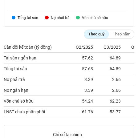
VỤ
TRUYỀN
THÔNG
Tổng tài sản
Nợ phải trả
Vốn chủ sỡ hữu
Theo quý
Theo năm
TIỆN
Cân đối kế toán (tỷ đồng)
Q2/2025
Q3/2025
Q4
ÍCH
Tài sản ngắn hạn
57.62
64.89
Tổng tài sản
57.63
64.89
Nợ phải trả
3.39
2.66
BẤT
ĐỘNG
Nợ ngắn hạn
3.39
2.66
SẢN
Vốn chủ sở hữu
54.24
62.23
Mã
LNST chưa phân phối
-61.76
-53.77
chứng
khoán
(-)
Chỉ số tài chính