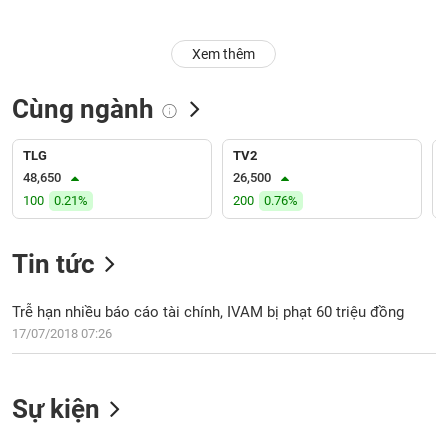
Trạng
Xem thêm
thái
NGÀNH
cổ
phiếu
Cùng ngành
Quy
DOANH
mô
TLG
TV2
NGHIỆP
thị
48,650
26,500
trường
100
0.21%
200
0.76%
Niêm
CỔ
yết
Tin tức
PHIẾU
Niêm
yết
Trễ hạn nhiều báo cáo tài chính, IVAM bị phạt 60 triệu đồng
mới
17/07/2018 07:26
PHÁI
Niêm
SINH
yết
bổ
Sự kiện
sung
TRÁI