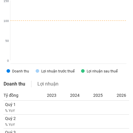
150
phân
tích
(-)
100
Thuật
ngữ
(-)
50
Dịch
0
vụ
(-)
Doanh thu
Lợi nhuận trước thuế
Lợi nhuận sau thuế
Doanh thu
Lợi nhuận
Đào
tạo
Tỷ đồng
2023
2024
2025
2026
Quý 1
% YoY
Quý 2
Sách
% YoY
tài
Quý 3