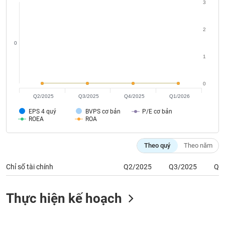
Tất cả
Cổ phiếu
Chỉ số
Chứng chỉ quỹ
Chứng q
3
Lãnh
2
đạo
0
(-)
1
Tất cả
Người nội bộ
Người liên quan
Cổ đông lớn
0
Tin
Q2/2025
Q3/2025
Q4/2025
Q1/2026
tức
(-)
EPS 4 quý
BVPS cơ bản
P/E cơ bản
ROEA
ROA
Bài
Theo quý
Theo năm
viết
của
tác
Chỉ số tài chính
Q2/2025
Q3/2025
Q4
giả
(-)
Thực hiện kế hoạch
Báo
cáo