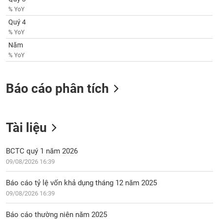
chính
% YoY
Quý 4
% YoY
Năm
Công
% YoY
cụ
đầu
tư
Báo cáo phân tích
Tài liệu
Truyền
thông
tài
BCTC quý 1 năm 2026
chính
09/08/2026 16:39
Báo cáo tỷ lệ vốn khả dụng tháng 12 năm 2025
09/08/2026 16:39
Dữ
liệu
Báo cáo thường niên năm 2025