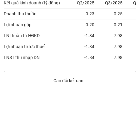
SÓC
Kết quả kinh doanh (tỷ đồng)
Q2/2025
Q3/2025
Q4
SỨC
Doanh thu thuần
0.23
0.25
KHỎE
Lợi nhuận gộp
0.20
0.21
LN thuần từ HĐKD
-1.84
7.98
TÀI
Lợi nhuận trước thuế
-1.84
7.98
CHÍNH
LNST thu nhập DN
-1.84
7.98
Cân đối kế toán
CÔNG
NGHỆ
THÔNG
TIN
DỊCH