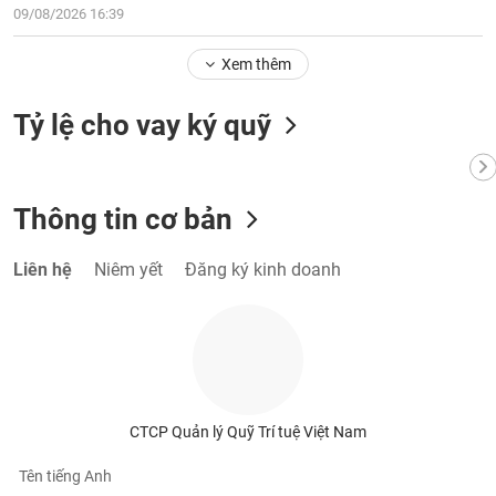
tài
09/08/2026 16:39
chính
Xem thêm
Tỷ lệ cho vay ký quỹ
Thông tin cơ bản
Liên hệ
Niêm yết
Đăng ký kinh doanh
CTCP Quản lý Quỹ Trí tuệ Việt Nam
Tên tiếng Anh