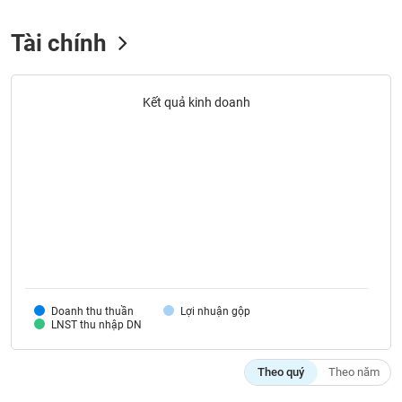
liệu
Tài chính
Tâm
lý
TIÊU
thị
DÙNG
Kết quả kinh doanh
trường
KHÔNG
THIẾT
YẾU
TIÊU
DÙNG
THIẾT
YẾU
Doanh thu thuần
Lợi nhuận gộp
LNST thu nhập DN
Theo quý
Theo năm
CHĂM