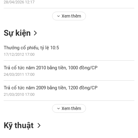
Tổng
28/04/2026 12:17
VS-
quan
SECTOR
Xem thêm
Giao
dịch
Sự kiện
Tài
chính
NĂNG
Thưởng cổ phiếu, tỷ lệ 10:5
Phân
LƯỢNG
17/12/2012 17:00
tích
kỹ
Trả cổ tức năm 2010 bằng tiền, 1000 đồng/CP
thuật
24/03/2011 17:00
Hồ
NGUYÊN
sơ
Trả cổ tức năm 2009 bằng tiền, 1200 đồng/CP
VẬT
doanh
21/03/2010 17:00
LIỆU
nghiệp
Tin
Xem thêm
tức
sự
Kỹ thuật
CÔNG
kiện
NGHIỆP
Tài