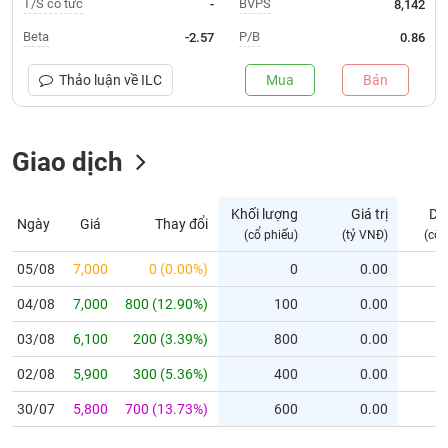
T/S cổ tức
BVPS
-
8,142
Trạng
Beta
P/B
-2.57
0.86
thái
NGÀNH
cổ
Thảo luận về
ILC
Mua
Bán
phiếu
Quy
Giao dịch
DOANH
mô
NGHIỆP
thị
trường
Khối lượng
Giá trị
Dư
Ngày
Giá
Thay đổi
Niêm
(cổ phiếu)
(tỷ VNĐ)
(cổ 
CỔ
yết
PHIẾU
05/08
7,000
0 (0.00%)
0
0.00
Niêm
04/08
yết
7,000
800 (12.90%)
100
0.00
mới
PHÁI
03/08
6,100
200 (3.39%)
800
0.00
Niêm
SINH
02/08
5,900
300 (5.36%)
400
0.00
yết
bổ
30/07
5,800
700 (13.73%)
600
0.00
sung
TRÁI