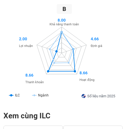
SÓC
SỨC
B
KHỎE
8.00
Khả năng thanh toán
2.00
4.66
TÀI
Lợi nhuận
Định giá
CHÍNH
8.66
8.66
CÔNG
Hoạt động
Thanh khoản
NGHỆ
THÔNG
ILC
Ngành
TIN
Số liệu năm 2025
Xem cùng ILC
DỊCH