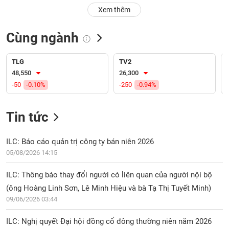
PHIẾU
Hủy
Xem thêm
niêm
yết
Cùng ngành
Theo
CÔNG
dõi
CỤ
đặc
TLG
TV2
ĐẦU
biệt
48,550
26,300
TƯ
-50
-0.10%
-250
-0.94%
Không
được
ký
Tin tức
XUẤT
quỹ
DỮ
LIỆU
Danh
ILC: Báo cáo quản trị công ty bán niên 2026
mục
05/08/2026 14:15
ETF
TIN
ILC: Thông báo thay đổi người có liên quan của người nội bộ
Cổ
MỚI
(ông Hoàng Linh Sơn, Lê Minh Hiệu và bà Tạ Thị Tuyết Minh)
phiếu
09/06/2026 03:44
chi
Ngành
tiết
(-)
ILC: Nghị quyết Đại hội đồng cổ đông thường niên năm 2026