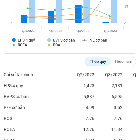
tài
chính
15
0
0
Q2/2022
Q3/2022
Q4/2022
Q2/2023
EPS 4 quý
BVPS cơ bản
P/E cơ bản
ROEA
ROA
Theo quý
Theo năm
Chỉ số tài chính
Q2/2022
Q3/2022
Q4
EPS 4 quý
1,423
2,131
BVPS cơ bản
5,887
6,595
P/E cơ bản
4.99
3.52
ROS
7.76
7.76
ROEA
12.76
11.34