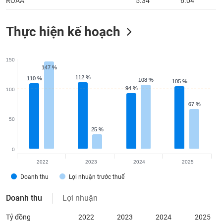
ROAA
5.34
6.04
Thực hiện kế hoạch
150
147 %
147 %
112 %
112 %
110 %
110 %
108 %
108 %
105 %
105 %
94 %
94 %
100
67 %
67 %
50
25 %
25 %
0
2022
2023
2024
2025
Doanh thu
Lợi nhuận trước thuế
Doanh thu
Lợi nhuận
Tỷ đồng
2022
2023
2024
2025