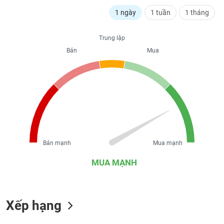
liệu
1 ngày
1 tuần
1 tháng
Tâm
lý
Trung lập
TIÊU
thị
Bán
Mua
DÙNG
trường
KHÔNG
THIẾT
YẾU
TIÊU
Bán mạnh
Mua mạnh
DÙNG
THIẾT
MUA MẠNH
YẾU
Xếp hạng
CHĂM