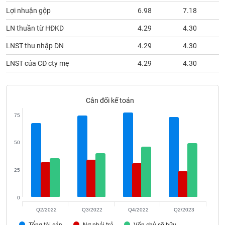
phân
Lợi nhuận gộp
6.98
7.18
tích
(-)
LN thuần từ HĐKD
4.29
4.30
LNST thu nhập DN
4.29
4.30
Thuật
ngữ
LNST của CĐ cty mẹ
4.29
4.30
(-)
Dịch
Cân đối kế toán
vụ
(-)
75
50
Đào
tạo
25
0
Sách
Q2/2022
Q3/2022
Q4/2022
Q2/2023
tài
Tổng tài sản