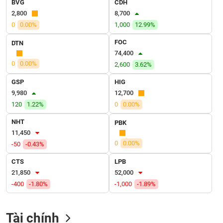
BVG
CDH
VỤ
2,800
8,700
TRUYỀN
THÔNG
0
0.00%
1,000
12.99%
FOC
DTN
74,400
0
0.00%
2,600
3.62%
TIỆN
GSP
HIG
ÍCH
9,980
12,700
120
1.22%
0
0.00%
NHT
PBK
11,450
BẤT
0
0.00%
-50
-0.43%
ĐỘNG
SẢN
CTS
LPB
21,850
52,000
Mã
-400
-1.80%
-1,000
-1.89%
chứng
khoán
(-)
Tài chính