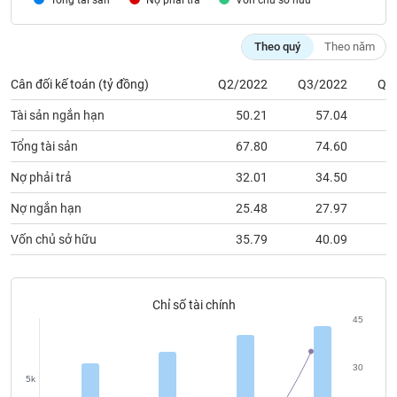
Nợ phải trả
Vốn chủ sỡ hữu
chính
Theo quý
Theo năm
Cân đối kế toán (tỷ đồng)
Q2/2022
Q3/2022
Q4
Công
cụ
Tài sản ngắn hạn
50.21
57.04
đầu
tư
Tổng tài sản
67.80
74.60
Nợ phải trả
32.01
34.50
Nợ ngắn hạn
25.48
27.97
Truyền
Vốn chủ sở hữu
35.79
40.09
thông
tài
chính
Chỉ số tài chính
45
Dữ
30
5k
liệu