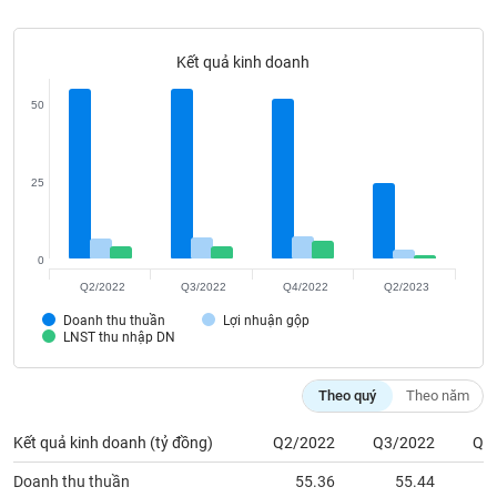
Tất cả
Cổ phiếu
Chỉ số
Chứng chỉ quỹ
Chứng q
Kết quả kinh doanh
Lãnh
đạo
(-)
50
Tất cả
Người nội bộ
Người liên quan
Cổ đông lớn
25
Tin
tức
(-)
0
Q2/2022
Q3/2022
Q4/2022
Q2/2023
Bài
Doanh thu thuần
Lợi nhuận gộp
viết
LNST thu nhập DN
của
tác
giả
Theo quý
Theo năm
(-)
Kết quả kinh doanh (tỷ đồng)
Q2/2022
Q3/2022
Q4
Báo
Doanh thu thuần
55.36
55.44
cáo