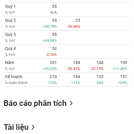
Quý 1
55
% YoY
N/A
Quý 2
55
25
% YoY
+49.79%
-55.00%
Quý 3
55
% YoY
+34.08%
Quý 4
52
% YoY
-2.16%
Năm
231
184
144
159
% YoY
+25.92%
-20.31%
-22.13%
+11.00%
Kế hoạch
210
164
153
151
% hoàn thành
110%
112%
94%
105%
Báo cáo phân tích
Tài liệu