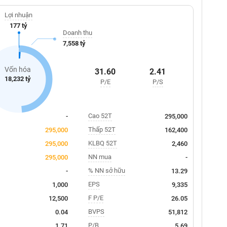
Lợi nhuận
177 tỷ
Doanh thu
7,558 tỷ
Vốn hóa
31.60
2.41
18,232 tỷ
P/E
P/S
Cao 52T
-
295,000
Thấp 52T
295,000
162,400
KLBQ 52T
295,000
2,460
NN mua
295,000
-
% NN sở hữu
-
13.29
EPS
1,000
9,335
F P/E
12,500
26.05
BVPS
0.04
51,812
P/B
1.71
5.69