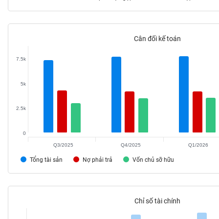
Cân đối kế toán
TIÊU
DÙNG
7.5k
KHÔNG
THIẾT
5k
YẾU
2.5k
0
TIÊU
DÙNG
Q3/2025
Q4/2025
Q1/2026
THIẾT
Tổng tài sản
Nợ phải trả
Vốn chủ sỡ hữu
YẾU
Chỉ số tài chính
CHĂM