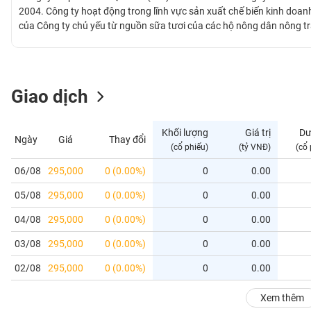
GIỚI
2004. Công ty hoạt động trong lĩnh vực sản xuất chế biến kinh doa
của Công ty chủ yếu từ nguồn sữa tươi của các hộ nông dân nông trạ
thế về khí hậu, thổ nhưỡng và các điều kiện thuận lợi khác cho việc 
ĐÔNG
DƯƠNG
Giao dịch
TÀI
CHÍNH
Khối lượng
Giá trị
Dư
Ngày
Giá
Thay đổi
CÁ
(cổ phiếu)
(tỷ VNĐ)
(cổ
NHÂN
06/08
295,000
0 (0.00%)
0
0.00
05/08
295,000
0 (0.00%)
0
0.00
PHÂN
TÍCH
04/08
295,000
0 (0.00%)
0
0.00
VIETSTOCKFINANCE
03/08
295,000
0 (0.00%)
0
0.00
02/08
295,000
0 (0.00%)
0
0.00
VĨ
Xem thêm
MÔ