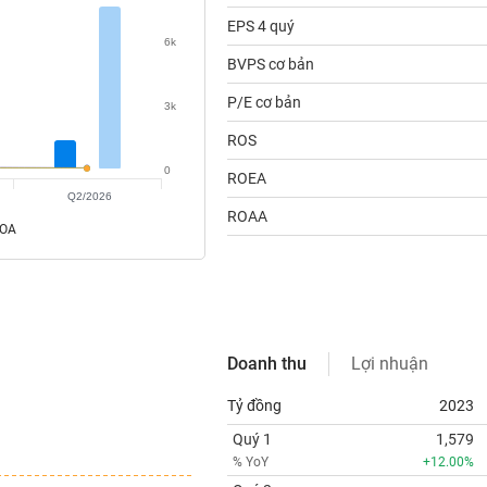
EPS 4 quý
6k
BVPS cơ bản
P/E cơ bản
3k
ROS
0
ROEA
Q2/2026
ROAA
ROA
Doanh thu
Lợi nhuận
Tỷ đồng
2023
Quý 1
1,579
% YoY
+12.00%