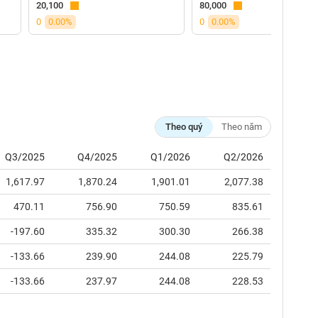
20,100
80,000
0
0.00%
0
0.00%
Theo quý
Theo năm
Q3/2025
Q4/2025
Q1/2026
Q2/2026
1,617.97
1,870.24
1,901.01
2,077.38
470.11
756.90
750.59
835.61
-197.60
335.32
300.30
266.38
-133.66
239.90
244.08
225.79
-133.66
237.97
244.08
228.53