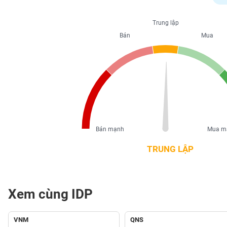
PHIẾU
Trung lập
Bán
Mua
CÔNG
CỤ
ĐẦU
TƯ
XUẤT
DỮ
Bán mạnh
Mua m
LIỆU
TRUNG LẬP
TIN
MỚI
Xem cùng IDP
Ngành
(-)
VNM
QNS