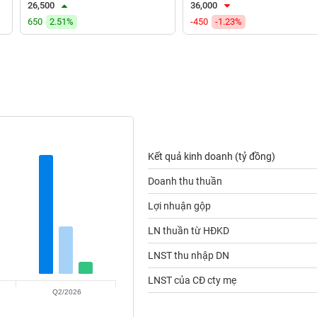
26,500
36,000
650
2.51%
-450
-1.23%
Kết quả kinh doanh (tỷ đồng)
Doanh thu thuần
Lợi nhuận gộp
LN thuần từ HĐKD
LNST thu nhập DN
LNST của CĐ cty mẹ
Q2/2026