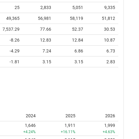
25
2,833
5,051
9,335
49,365
56,981
58,119
51,812
7,537.29
77.66
52.37
30.53
-8.26
12.83
12.84
10.87
-4.29
7.24
6.86
6.73
-1.81
3.15
3.15
2.83
2024
2025
2026
1,646
1,911
1,999
+4.24%
+16.11%
+4.63%