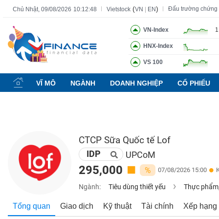
(
)
Đấu trường chứng
Chủ Nhật, 09/08/2026
10:12:49
Vietstock
VN
|
EN
VN-Index
1
HNX-Index
Tất cả
Tính năng
Ngành
Mã chứng khoán
Lãnh đạ
VS 100
Tính
năng
VĨ MÔ
NGÀNH
DOANH NGHIỆP
CỔ PHIẾU
(-)
VIETSTOCK
CTCP Sữa Quốc tế Lof
IDP
CHỨNG
UPCoM
KHOÁN
295,000
%
07/08/2026 15:00
Ngành:
Tiêu dùng thiết yếu
Thực phẩm,
DOANH
Tổng quan
Giao dịch
Kỹ thuật
Tài chính
Xếp hạng
NGHIỆP