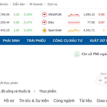
 khoán
Diễn đàn
IR Awards
Dịch vụ
,768.06
3.28
0.19%
VN30F1M
1,890.10
-5.90
293.44
0.80
0.27%
Dầu
77.08
-0.97
o
Tin tức
Báo cáo phân tích
Thuật ngữ
Dịch vụ
443.10
1.05
0.24%
Spot Gold
4,341.71
0
PHÁI SINH
TRÁI PHIẾU
CÔNG CỤ ĐẦU TƯ
XUẤT DỮ 
Chỉ số PMI ngành sản
Xem 
P
Kết thúc phiên
 đồ uống và thuốc lá
Thực phẩm
Hồ sơ
Tin tức & Sự kiện
Cùng ngành
Tài liệu
Giao 