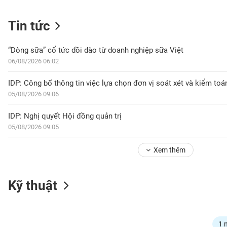
Tin tức
NGÀNH
“Dòng sữa” cổ tức dồi dào từ doanh nghiệp sữa Việt
06/08/2026 06:02
DOANH
NGHIỆP
05/08/2026 09:06
IDP: Nghị quyết Hội đồng quản trị
05/08/2026 09:05
CỔ
PHIẾU
Xem thêm
PHÁI
Kỹ thuật
SINH
TRÁI
1 