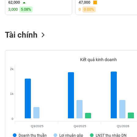
62,000
47,000
VS-
3,000
5.08%
0
0.00%
SECTOR
Tài chính
NĂNG
LƯỢNG
Kết quả kinh doanh
2k
NGUYÊN
VẬT
1k
LIỆU
0
Q3/2025
Q4/2025
Q1/2026
CÔNG
NGHIỆP
Doanh thu thuần
Lợi nhuận gộp
LNST thu nhập DN