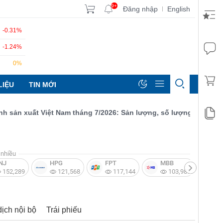
9+
Đăng nhập
English
|
-0.31%
-1.24%
0%
LIỆU
TIN MỚI
 xuất Việt Nam tháng 7/2026: Sản lượng, số lượng đơn đặt hàng 
nhiều
NJ
HPG
FPT
MBB
V
152,289
121,568
117,144
103,987
dịch nội bộ
Trái phiếu