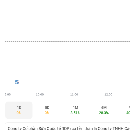
BẤT
ĐỘNG
SẢN
TÀI
CHÍNH
HÀNG
HÓA
9:00
10:00
11:00
12:00
KINH
TẾ
1D
5D
1M
6M
0%
0%
3.51%
28.3%
4
THẾ
Công ty Cổ phần Sữa Quốc tế (IDP) có tiền thân là Công ty TNHH 