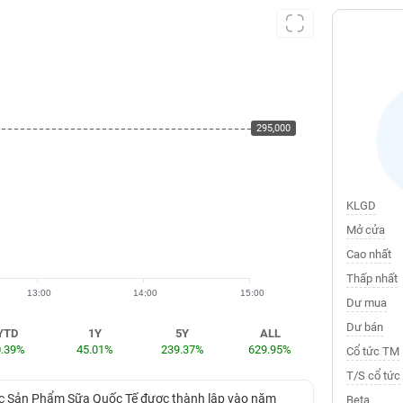
295,000
295,000
KLGD
Mở cửa
Cao nhất
Thấp nhất
13:00
14:00
15:00
Dư mua
Dư bán
YTD
1Y
5Y
ALL
0.39%
45.01%
239.37%
629.95%
Cổ tức TM
T/S cổ tức
Các Sản Phẩm Sữa Quốc Tế được thành lập vào năm
Beta