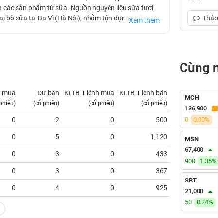
nh các sản phẩm từ sữa. Nguồn nguyên liệu sữa tươi
i bò sữa tại Ba Vì (Hà Nội), nhằm tận dụng những lợi
Thảo 
Xem thêm
chăn nuôi bò sữa của vùng.
Cùng 
 mua
Dư bán
KLTB 1 lệnh mua
KLTB 1 lệnh bán
NN mua
MCH
 phiếu)
(cổ phiếu)
(cổ phiếu)
(cổ phiếu)
(tỷ VNĐ)
136,900
0
2
0
500
0
0.00%
0.00
0
5
0
1,120
0.00
MSN
67,400
0
3
0
433
0.00
900
1.35%
0
3
0
367
0.00
SBT
0
4
0
925
0.00
21,000
50
0.24%