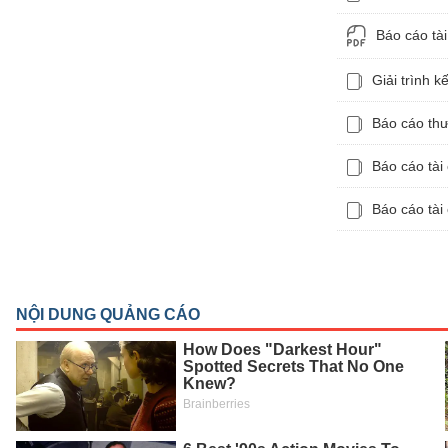
Báo cáo tà
NGÀNH
Giải trình 
Báo cáo th
DOANH
Báo cáo tài
NGHIỆP
Báo cáo tài
CỔ
PHIẾU
PHÁI
SINH
TRÁI