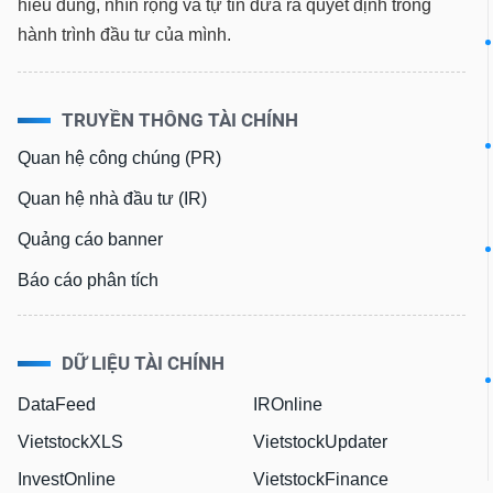
hiểu đúng, nhìn rộng và tự tin đưa ra quyết định trong
VS-
hành trình đầu tư của mình.
SECTOR
TRUYỀN THÔNG TÀI CHÍNH
Quan hệ công chúng (PR)
NĂNG
LƯỢNG
Quan hệ nhà đầu tư (IR)
Quảng cáo banner
Báo cáo phân tích
NGUYÊN
VẬT
LIỆU
DỮ LIỆU TÀI CHÍNH
DataFeed
IROnline
VietstockXLS
VietstockUpdater
CÔNG
InvestOnline
VietstockFinance
NGHIỆP