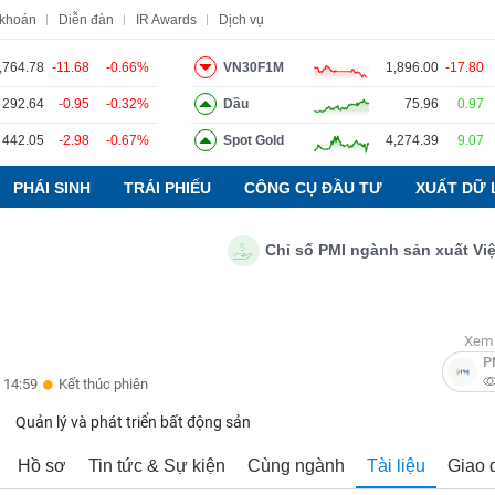
 khoán
Diễn đàn
IR Awards
Dịch vụ
,764.78
-11.68
-0.66%
VN30F1M
1,896.00
-17.80
292.64
-0.95
-0.32%
Dầu
75.96
0.97
o
Tin tức
Báo cáo phân tích
Thuật ngữ
Dịch vụ
442.05
-2.98
-0.67%
Spot Gold
4,274.39
9.07
PHÁI SINH
TRÁI PHIẾU
CÔNG CỤ ĐẦU TƯ
XUẤT DỮ 
Chỉ số PMI ngành sản xuất Việt N
Xem 
P
 14:59
Kết thúc phiên
Quản lý và phát triển bất động sản
Hồ sơ
Tin tức & Sự kiện
Cùng ngành
Tài liệu
Giao 