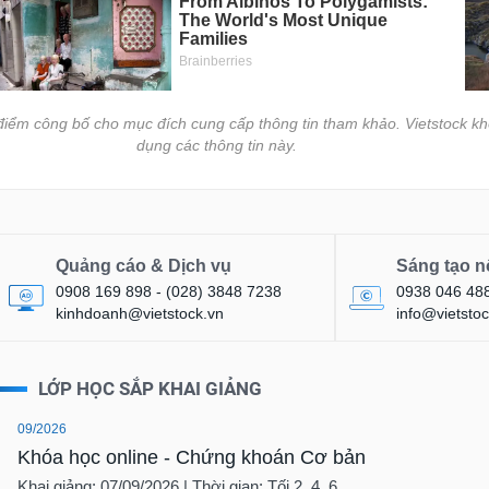
i điểm công bố cho mục đích cung cấp thông tin tham khảo. Vietstock kh
dụng các thông tin này.
Quảng cáo & Dịch vụ
Sáng tạo n
0908 169 898 - (028) 3848 7238
0938 046 48
kinhdoanh@vietstock.vn
info@vietstoc
LỚP HỌC SẮP KHAI GIẢNG
09/2026
Khóa học online - Chứng khoán Cơ bản
Khai giảng: 07/09/2026 | Thời gian: Tối 2, 4, 6