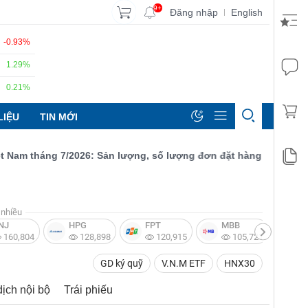
9+
Đăng nhập
English
|
-0.93%
1.29%
0.21%
LIỆU
TIN MỚI
am tháng 7/2026: Sản lượng, số lượng đơn đặt hàng mới và xuất 
nhiều
NJ
HPG
FPT
MBB
V
160,804
128,898
120,915
105,721
GD ký quỹ
V.N.M ETF
HNX30
dịch nội bộ
Trái phiếu