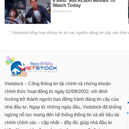
PHIẾU
CÔNG
* Vietstock tổng hợp thông tin từ các nguồn đáng tin cậy vào thờ
CỤ
ĐẦU
TƯ
XUẤT
DỮ
LIỆU
Vietstock – Cổng thông tin tài chính và chứng khoán
chính thức hoạt động từ ngày 02/08/2002, với định
TIN
hướng trở thành người bạn đồng hành đáng tin cậy của
MỚI
nhà đầu tư. Ngay từ những ngày đầu, Vietstock đã không
ngừng nỗ lực mang đến hệ thống thông tin và dữ liệu tài
Ngành
chính chính xác – cập nhật – đầy đủ, giúp nhà đầu tư
(-)