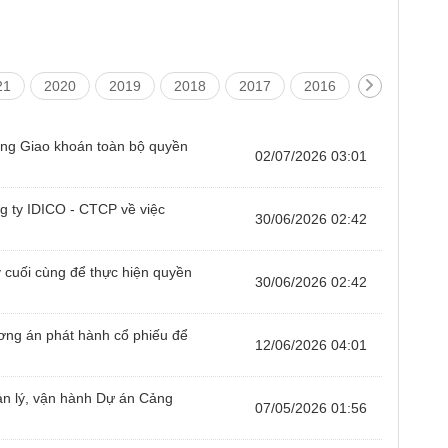
21
2020
2019
2018
2017
2016
2015
2
ng Giao khoán toàn bộ quyền
02/07/2026 03:01
 ty IDICO - CTCP về việc
30/06/2026 02:42
cuối cùng để thực hiện quyền
30/06/2026 02:42
ơng án phát hành cổ phiếu để
12/06/2026 04:01
ản lý, vận hành Dự án Cảng
07/05/2026 01:56