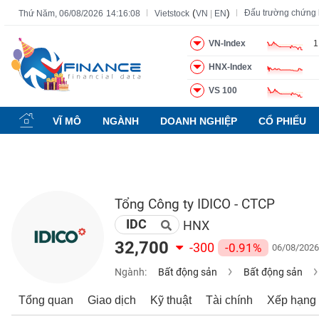
(
)
Đấu trường chứng
Thứ Năm, 06/08/2026
14:16:09
Vietstock
VN
|
EN
VN-Index
1
HNX-Index
Tất cả
Tính năng
Ngành
Mã chứng khoán
Lãnh đạ
VS 100
Tính
năng
VĨ MÔ
NGÀNH
DOANH NGHIỆP
CỔ PHIẾU
(-)
VIETSTOCK
Tổng Công ty IDICO - CTCP
IDC
CHỨNG
HNX
KHOÁN
32,700
-300
-0.91%
06/08/2026
Ngành:
Bất động sản
Bất động sản
DOANH
Tổng quan
Giao dịch
Kỹ thuật
Tài chính
Xếp hạng
NGHIỆP