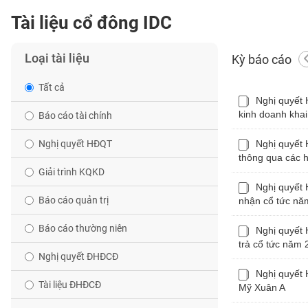
Tài liệu cổ đông IDC
BẤT
ĐỘNG
Loại tài liệu
Kỳ báo cáo
SẢN
Tất cả
Nghị quyết
TÀI
kinh doanh kha
Báo cáo tài chính
CHÍNH
Nghị quyết HĐQT
Nghị quyết 
thông qua các h
HÀNG
Giải trình KQKD
HÓA
Nghị quyết 
Báo cáo quản trị
nhận cổ tức nă
Báo cáo thường niên
Nghị quyết 
KINH
trả cổ tức năm
TẾ
Nghị quyết ĐHĐCĐ
Nghị quyết 
Tài liệu ĐHĐCĐ
Mỹ Xuân A
THẾ