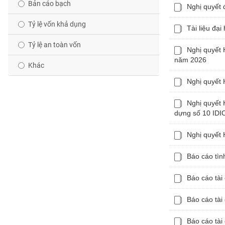
GIỚI
Bản cáo bạch
Nghị quyết 
Tỷ lệ vốn khả dụng
Tài liệu đạ
ĐÔNG
Tỷ lệ an toàn vốn
DƯƠNG
Nghị quyết 
năm 2026
Khác
Nghị quyết 
TÀI
CHÍNH
CÁ
Nghị quyết 
NHÂN
dựng số 10 IDI
Nghị quyết 
PHÂN
Báo cáo tìn
TÍCH
VIETSTOCKFINANCE
Báo cáo tài
Báo cáo tài
VĨ
Báo cáo tài
MÔ