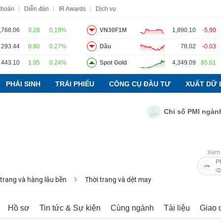
khoán
Diễn đàn
IR Awards
Dịch vụ
,768.06
3.28
0.19%
VN30F1M
1,890.10
-5.90
293.44
0.80
0.27%
Dầu
78.02
-0.03
o
Tin tức
Báo cáo phân tích
Thuật ngữ
Dịch vụ
443.10
1.05
0.24%
Spot Gold
4,349.09
85.61
PHÁI SINH
TRÁI PHIẾU
CÔNG CỤ ĐẦU TƯ
XUẤT DỮ 
Chỉ số PMI ngành sản
Xem 
P
 trang và hàng lâu bền
Thời trang và dệt may
Hồ sơ
Tin tức & Sự kiện
Cùng ngành
Tài liệu
Giao 