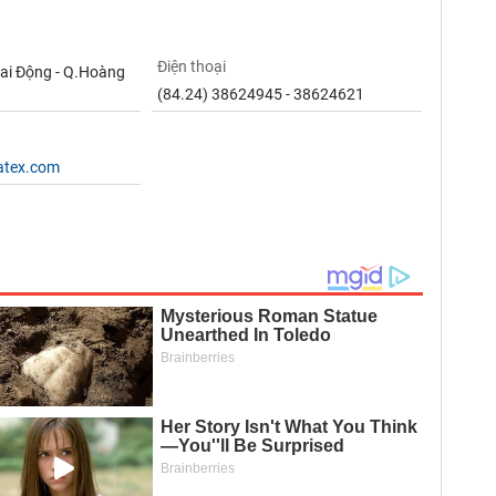
Điện thoại
Mai Động - Q.Hoàng
(84.24) 38624945 - 38624621
atex.com