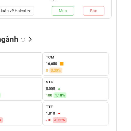
luận về
Haicatex
Mua
Bán
ngành
NN bán
Tự doanh mua
Tự doanh bán
TCM
(tỷ VNĐ)
(tỷ VNĐ)
(tỷ VNĐ)
16,650
0
0.00%
STK
8,550
100
1.18%
TTF
1,810
%
-10
-0.55%