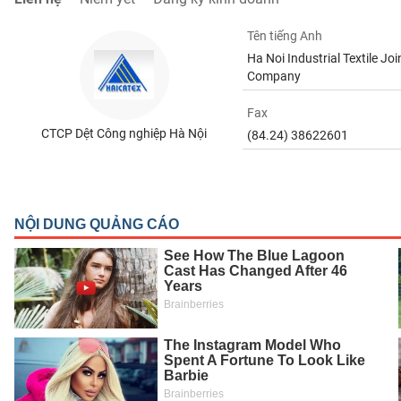
SÓC
SỨC
Tên tiếng Anh
KHỎE
Ha Noi Industrial Textile Joi
Company
Fax
CTCP Dệt Công nghiệp Hà Nội
(84.24) 38622601
TÀI
CHÍNH
CÔNG
NGHỆ
THÔNG
TIN
DỊCH