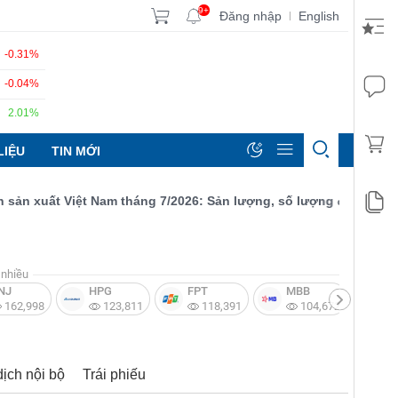
9+
Đăng nhập
English
|
-0.31%
-0.04%
2.01%
LIỆU
TIN MỚI
 xuất Việt Nam tháng 7/2026: Sản lượng, số lượng đơn đặt hàng m
nhiều
NJ
HPG
FPT
MBB
V
162,998
123,811
118,391
104,672
dịch nội bộ
Trái phiếu