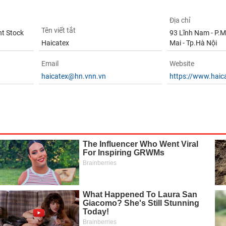
Địa chỉ
Tên viết tắt
nt Stock
93 Lĩnh Nam - P.
Haicatex
Mai - Tp.Hà Nội
Email
Website
haicatex@hn.vnn.vn
https://www.haic