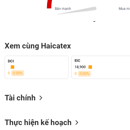
PHIẾU
Bán mạnh
Mua m
_
CÔNG
CỤ
ĐẦU
Xem cùng Haicatex
TƯ
EIC
DCI
XUẤT
18,900
DỮ
0
0.00%
0
0.00%
LIỆU
Tài chính
TIN
MỚI
Ngành
Thực hiện kế hoạch
(-)