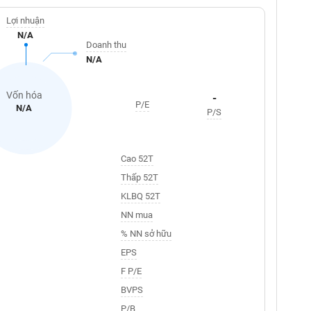
Lợi nhuận
N/A
Doanh thu
N/A
Vốn hóa
-
P/E
N/A
P/S
Cao 52T
Thấp 52T
KLBQ 52T
NN mua
% NN sở hữu
EPS
F P/E
BVPS
P/B