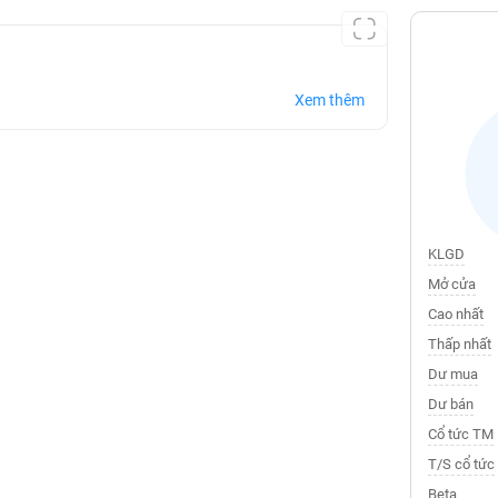
Xem thêm
KLGD
Mở cửa
Cao nhất
Thấp nhất
Dư mua
Dư bán
Cổ tức TM
T/S cổ tức
Beta