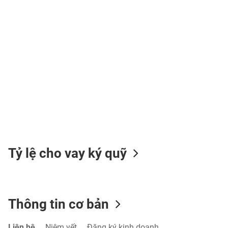
TIÊU
DÙNG
KHÔNG
THIẾT
YẾU
TIÊU
Tỷ lệ cho vay ký quỹ
DÙNG
THIẾT
YẾU
Thông tin cơ bản
CHĂM
Liên hệ
Niêm yết
Đăng ký kinh doanh