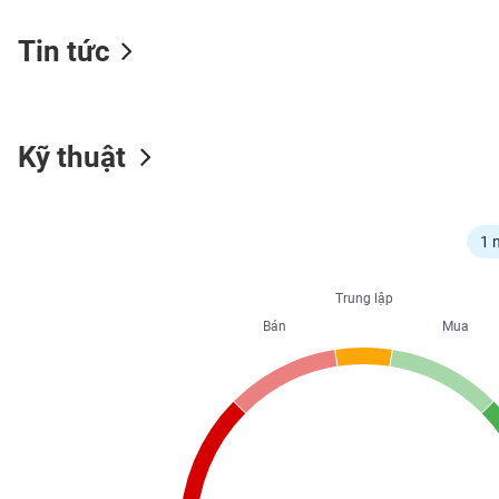
Tin tức
NGÀNH
Kỹ thuật
DOANH
NGHIỆP
1 
CỔ
Trung lập
PHIẾU
Bán
Mua
PHÁI
SINH
TRÁI