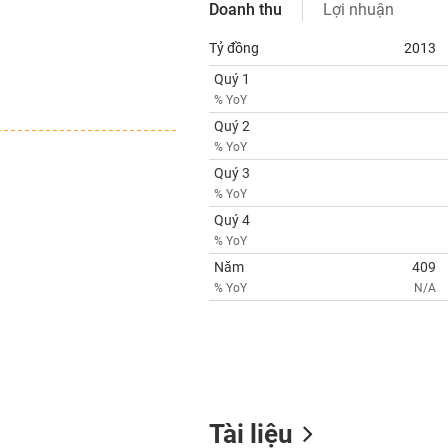
Doanh thu
Lợi nhuận
Tỷ đồng
2013
Quý 1
% YoY
Quý 2
% YoY
Quý 3
% YoY
Quý 4
% YoY
Năm
409
% YoY
N/A
Tài liệu