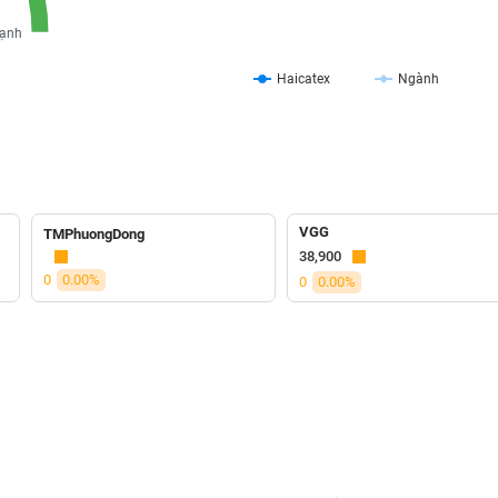
ạnh
Haicatex
Ngành
VGG
TMPhuongDong
38,900
0
0.00%
0
0.00%