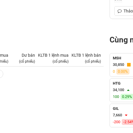
Thảo 
Cùng 
 mua
Dư bán
KLTB 1 lệnh mua
KLTB 1 lệnh bán
NN mua
MSH
phiếu)
(cổ phiếu)
(cổ phiếu)
(cổ phiếu)
(tỷ VNĐ)
30,850
0
0.00%
HTG
34,100
100
0.29%
GIL
7,660
-200
-2.54