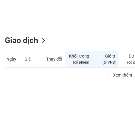
GIỚI
ĐÔNG
DƯƠNG
Giao dịch
TÀI
CHÍNH
Khối lượng
Giá trị
Dư
Ngày
Giá
Thay đổi
CÁ
(cổ phiếu)
(tỷ VNĐ)
(cổ 
NHÂN
Xem thêm
PHÂN
TÍCH
VIETSTOCKFINANCE
VĨ
MÔ