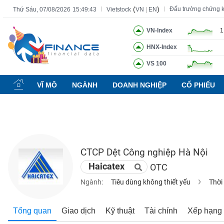
(
)
Đấu trường chứng 
Thứ Sáu, 07/08/2026
15:49:44
Vietstock
VN
|
EN
VN-Index
1
HNX-Index
Tất cả
Tính năng
Ngành
Mã chứng khoán
Lãnh đạ
VS 100
Tính
năng
VĨ MÔ
NGÀNH
DOANH NGHIỆP
CỔ PHIẾU
(-)
VIETSTOCK
CTCP Dệt Công nghiệp Hà Nội
CHỨNG
Haicatex
OTC
KHOÁN
Ngành:
Tiêu dùng không thiết yếu
Thời
DOANH
Tổng quan
Giao dịch
Kỹ thuật
Tài chính
Xếp hạng
NGHIỆP