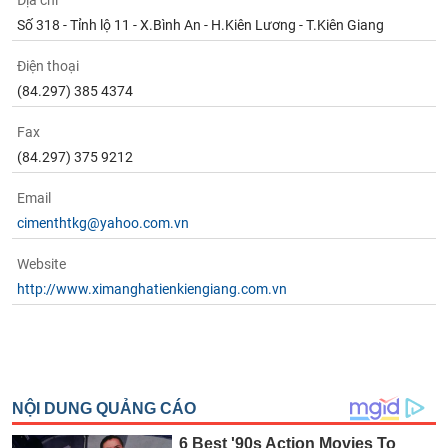
Địa chỉ
Tất cả
Cổ phiếu
Chỉ số
Chứng chỉ quỹ
Chứng q
Số 318 - Tỉnh lộ 11 - X.Bình An - H.Kiên Lương - T.Kiên Giang
Lãnh
Điện thoại
đạo
(-)
(84.297) 385 4374
Tất cả
Người nội bộ
Người liên quan
Cổ đông lớn
Fax
(84.297) 375 9212
Tin
Email
tức
(-)
cimenthtkg@yahoo.com.vn
Website
Bài
http://www.ximanghatienkiengiang.com.vn
viết
của
tác
giả
(-)
Báo
cáo