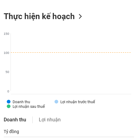
liệu
Thực hiện kế hoạch
Tâm
lý
TIÊU
thị
DÙNG
150
trường
KHÔNG
THIẾT
YẾU
100
50
TIÊU
DÙNG
0
THIẾT
YẾU
Doanh thu
Lợi nhuận trước thuế
Lợi nhuận sau thuế
Doanh thu
Lợi nhuận
Tỷ đồng
CHĂM