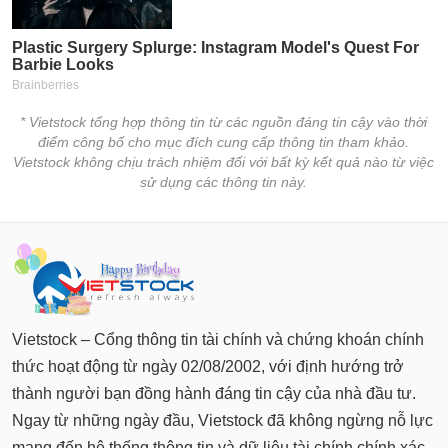
chính
Công
cụ
* Vietstock tổng hợp thông tin từ các nguồn đáng tin cậy vào thời
đầu
điểm công bố cho mục đích cung cấp thông tin tham khảo.
tư
Vietstock không chịu trách nhiệm đối với bất kỳ kết quả nào từ việc
sử dụng các thông tin này.
Truyền
thông
tài
chính
Vietstock – Cổng thông tin tài chính và chứng khoán chính
thức hoạt động từ ngày 02/08/2002, với định hướng trở
thành người bạn đồng hành đáng tin cậy của nhà đầu tư.
Dữ
Ngay từ những ngày đầu, Vietstock đã không ngừng nỗ lực
liệu
mang đến hệ thống thông tin và dữ liệu tài chính chính xác