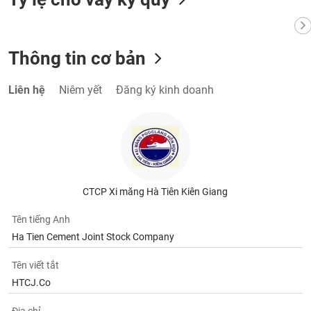
VỤ
TRUYỀN
THÔNG
Thông tin cơ bản
Liên hệ
Niêm yết
Đăng ký kinh doanh
TIỆN
ÍCH
BẤT
CTCP Xi măng Hà Tiên Kiên Giang
ĐỘNG
SẢN
Tên tiếng Anh
Ha Tien Cement Joint Stock Company
Mã
chứng
Tên viết tắt
khoán
HTCJ.Co
(-)