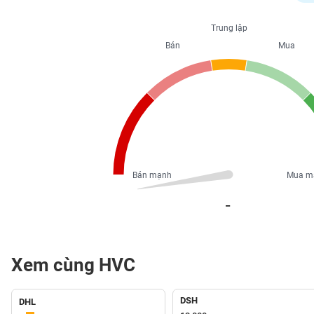
PHIẾU
Trung lập
Bán
Mua
CÔNG
CỤ
ĐẦU
TƯ
XUẤT
DỮ
Bán mạnh
Mua m
LIỆU
_
TIN
MỚI
Xem cùng HVC
Ngành
(-)
DSH
DHL