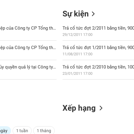
Sự kiện
HVH: Thông báo nhận được Giấy chứng nhận đăng ký doanh nghiệp của Công ty CP Tổng thầu Xay đựng HVC
Trả cổ tức đợt 2/2011 bằng tiền, 9
29/12/2011 17:00
HVH: Thông báo nhận được Giấy chứng nhận đăng ký doanh nghiệp của Công ty CP Tổng thầu Xây đựng HVC
Trả cổ tức đợt 1/2011 bằng tiền, 9
11/08/2011 17:00
HVH: Nghị quyết HĐQT về việc nhận chuyển nhượng, góp vốn và ủy quyền quả lý tại Công ty TNHH Tổng thầu cơ điện HVC
Trả cổ tức đợt 2/2010 bằng tiền, 1
23/01/2011 17:00
Xếp hạng
ngày
1 tuần
1 tháng