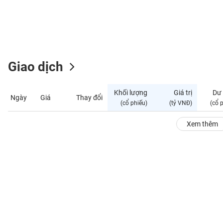
GIỚI
ĐÔNG
DƯƠNG
Giao dịch
TÀI
CHÍNH
Khối lượng
Giá trị
Dư
Ngày
Giá
Thay đổi
CÁ
(cổ phiếu)
(tỷ VNĐ)
(cổ 
NHÂN
Xem thêm
PHÂN
TÍCH
VIETSTOCKFINANCE
VĨ
MÔ