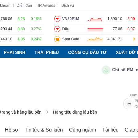
 khoán
Diễn đàn
IR Awards
Dịch vụ
,768.06
3.28
0.19%
VN30F1M
1,890.10
-5.90
293.44
0.80
0.27%
Dầu
77.08
-0.97
o
Tin tức
Báo cáo phân tích
Thuật ngữ
Dịch vụ
443.10
1.05
0.24%
Spot Gold
4,341.71
0
PHÁI SINH
TRÁI PHIẾU
CÔNG CỤ ĐẦU TƯ
XUẤT DỮ 
Chỉ số PMI ngành
Xem 
P
 trang và hàng lâu bền
Hàng tiêu dùng lâu bền
Hồ sơ
Tin tức & Sự kiện
Cùng ngành
Tài liệu
Giao 