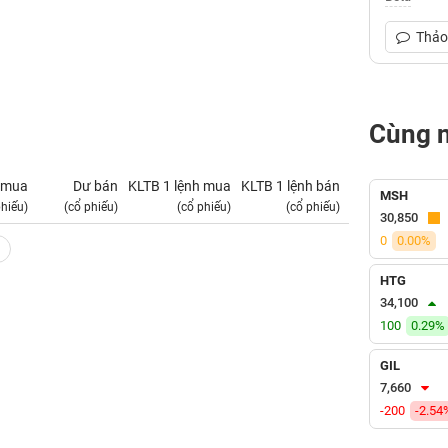
Thảo 
Cùng 
 mua
Dư bán
KLTB 1 lệnh mua
KLTB 1 lệnh bán
NN mua
MSH
phiếu)
(cổ phiếu)
(cổ phiếu)
(cổ phiếu)
(tỷ VNĐ)
30,850
0
0.00%
HTG
34,100
100
0.29%
GIL
7,660
-200
-2.54