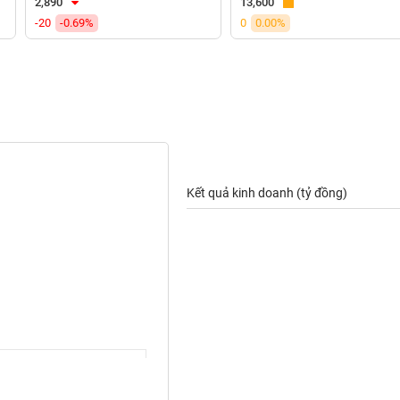
2,890
13,600
-20
-0.69%
0
0.00%
Kết quả kinh doanh (tỷ đồng)