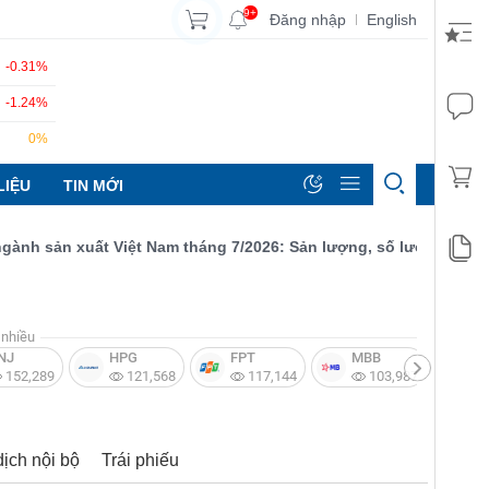
9+
Đăng nhập
English
|
-0.31%
-1.24%
0%
LIỆU
TIN MỚI
 sản xuất Việt Nam tháng 7/2026: Sản lượng, số lượng đơn đặt h
nhiều
NJ
HPG
FPT
MBB
V
152,289
121,568
117,144
103,987
dịch nội bộ
Trái phiếu