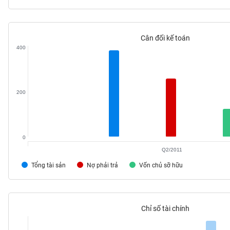
Cân đối kế toán
TIÊU
400
DÙNG
KHÔNG
THIẾT
YẾU
200
0
TIÊU
Q2/2011
DÙNG
THIẾT
Tổng tài sản
Nợ phải trả
Vốn chủ sỡ hữu
YẾU
Chỉ số tài chính
CHĂM