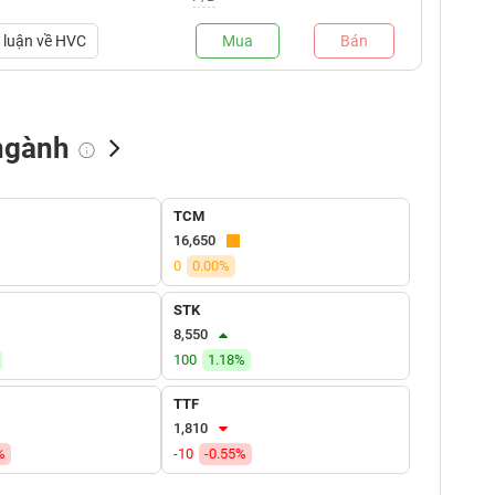
luận về
HVC
Mua
Bán
ngành
NN bán
Tự doanh mua
Tự doanh bán
TCM
(tỷ VNĐ)
(tỷ VNĐ)
(tỷ VNĐ)
16,650
0
0.00%
STK
8,550
100
1.18%
TTF
1,810
%
-10
-0.55%