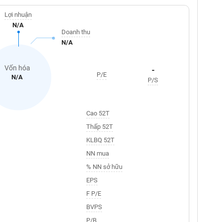
Lợi nhuận
N/A
Doanh thu
N/A
Vốn hóa
-
P/E
N/A
P/S
Cao 52T
Thấp 52T
KLBQ 52T
NN mua
% NN sở hữu
EPS
F P/E
BVPS
P/B