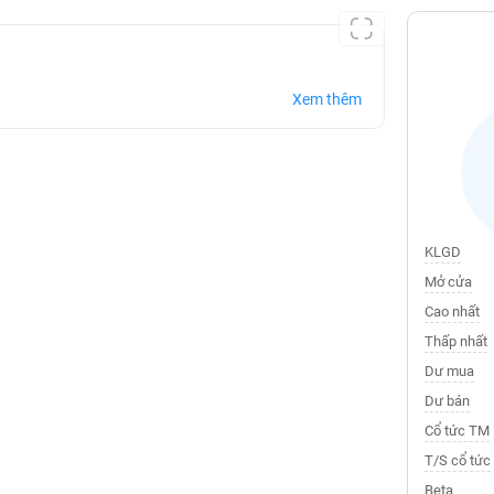
Xem thêm
KLGD
Mở cửa
Cao nhất
Thấp nhất
Dư mua
Dư bán
Cổ tức TM
T/S cổ tức
Beta