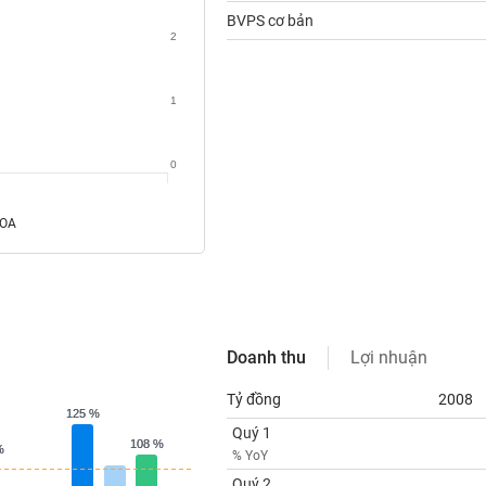
BVPS cơ bản
2
1
0
ROA
Doanh thu
Lợi nhuận
Tỷ đồng
2008
125 %
125 %
Quý 1
108 %
108 %
%
%
% YoY
Quý 2