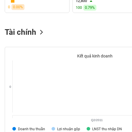
12,800
VS-
0
0.00%
100
0.79%
SECTOR
Tài chính
NĂNG
LƯỢNG
Kết quả kinh doanh
NGUYÊN
VẬT
0
LIỆU
Q2/2011
CÔNG
Doanh thu thuần
Lợi nhuận gộp
LNST thu nhập DN
NGHIỆP