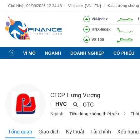
(
)
Đấu trường chứng
Chủ Nhật, 09/08/2026
12:34:49
Vietstock
VN
|
EN
VN-Index
1
HNX-Index
Tất cả
Tính năng
Ngành
Mã chứng khoán
Lãnh đạ
VS 100
Tính
năng
VĨ MÔ
NGÀNH
DOANH NGHIỆP
CỔ PHIẾU
(-)
VIETSTOCK
CTCP Hưng Vượng
CHỨNG
HVC
OTC
KHOÁN
Ngành:
Tiêu dùng không thiết yếu
Thời
DOANH
Tổng quan
Giao dịch
Kỹ thuật
Tài chính
Xếp hạng
NGHIỆP