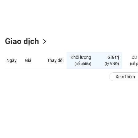
GIỚI
ĐÔNG
DƯƠNG
Giao dịch
TÀI
CHÍNH
Khối lượng
Giá trị
Dư
Ngày
Giá
Thay đổi
CÁ
(cổ phiếu)
(tỷ VNĐ)
(cổ 
NHÂN
Xem thêm
PHÂN
TÍCH
VIETSTOCKFINANCE
VĨ
MÔ