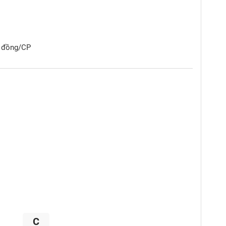
9 đồng/CP
C