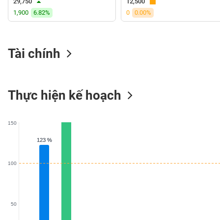
29,750
12,500
VS-
1,900
6.82%
0
0.00%
SECTOR
Tài chính
NĂNG
LƯỢNG
Thực hiện kế hoạch
150
NGUYÊN
123 %
123 %
VẬT
LIỆU
100
50
CÔNG
NGHIỆP