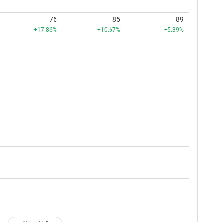
76
85
89
+17.86%
+10.67%
+5.39%