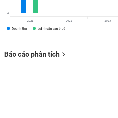
0
2021
2022
2023
TIÊU
Doanh thu
Lợi nhuận sau thuế
DÙNG
KHÔNG
THIẾT
YẾU
Báo cáo phân tích
TIÊU
DÙNG
THIẾT
YẾU
CHĂM