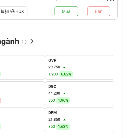
luận về
HUX
Mua
Bán
ngành
NN bán
Tự doanh mua
Tự doanh bán
GVR
(tỷ VNĐ)
(tỷ VNĐ)
(tỷ VNĐ)
29,750
1,900
6.82%
DGC
44,200
850
1.96%
DPM
21,850
350
1.63%