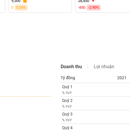
9,300
28,450
0
0.00%
-850
-2.90%
Doanh thu
Lợi nhuận
Tỷ đồng
2021
Quý 1
% YoY
Quý 2
% YoY
Quý 3
% YoY
Quý 4