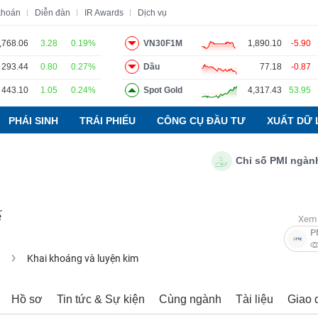
khoán
Diễn đàn
IR Awards
Dịch vụ
,768.06
3.28
0.19%
VN30F1M
1,890.10
-5.90
293.44
0.80
0.27%
Dầu
77.18
-0.87
o
Tin tức
Báo cáo phân tích
Thuật ngữ
Dịch vụ
443.10
1.05
0.24%
Spot Gold
4,317.43
53.95
PHÁI SINH
TRÁI PHIẾU
CÔNG CỤ ĐẦU TƯ
XUẤT DỮ 
Chỉ số PMI ngành sản
ế
Xem 
P
u
Khai khoáng và luyện kim
Hồ sơ
Tin tức & Sự kiện
Cùng ngành
Tài liệu
Giao 