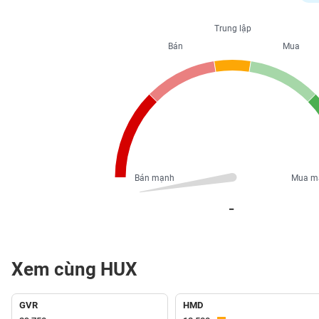
PHIẾU
Trung lập
Bán
Mua
CÔNG
CỤ
ĐẦU
TƯ
XUẤT
DỮ
Bán mạnh
Mua m
LIỆU
_
TIN
MỚI
Xem cùng HUX
Ngành
(-)
GVR
HMD