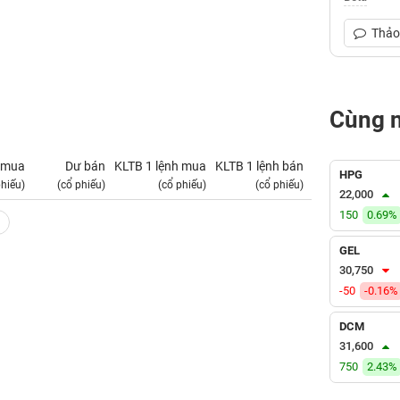
Thảo 
Cùng 
 mua
Dư bán
KLTB 1 lệnh mua
KLTB 1 lệnh bán
NN mua
HPG
phiếu)
(cổ phiếu)
(cổ phiếu)
(cổ phiếu)
(tỷ VNĐ)
22,000
150
0.69%
GEL
30,750
-50
-0.16%
DCM
31,600
750
2.43%