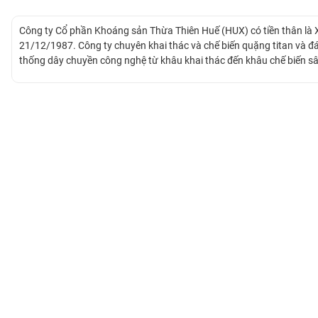
Công ty Cổ phần Khoáng sản Thừa Thiên Huế (HUX) có tiền thân là Xí
BẤT
21/12/1987. Công ty chuyên khai thác và chế biến quặng titan và 
ĐỘNG
thống dây chuyền công nghệ từ khâu khai thác đến khâu chế biến 
SẢN
thức được giao dịch trên thị trường UPCOM.
TÀI
CHÍNH
HÀNG
HÓA
KINH
TẾ
THẾ