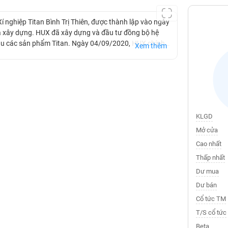
 nghiệp Titan Bình Trị Thiên, được thành lập vào ngày
đá xây dựng. HUX đã xây dựng và đầu tư đồng bộ hệ
sâu các sản phẩm Titan. Ngày 04/09/2020, HUX chính
Xem thêm
KLGD
Mở cửa
Cao nhất
Thấp nhất
Dư mua
Dư bán
Cổ tức TM
T/S cổ tức
Beta