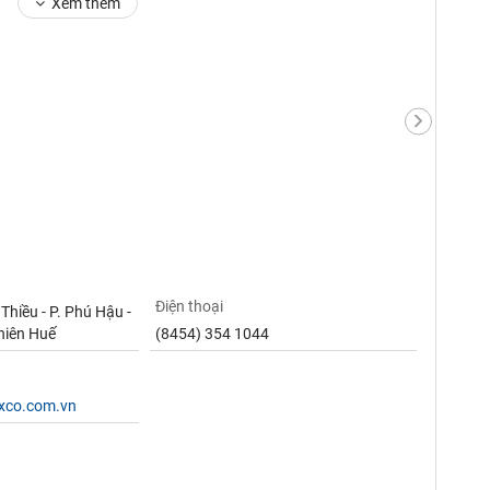
Xem thêm
Điện thoại
Thiều - P. Phú Hậu -
hiên Huế
(8454) 354 1044
xco.com.vn