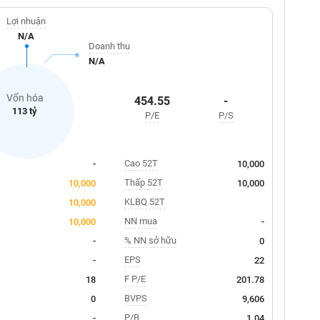
Lợi nhuận
N/A
Doanh thu
N/A
Vốn hóa
454.55
-
113 tỷ
P/E
P/S
Cao 52T
-
10,000
Thấp 52T
10,000
10,000
KLBQ 52T
10,000
NN mua
10,000
-
% NN sở hữu
-
0
EPS
-
22
F P/E
18
201.78
BVPS
0
9,606
P/B
-
1.04