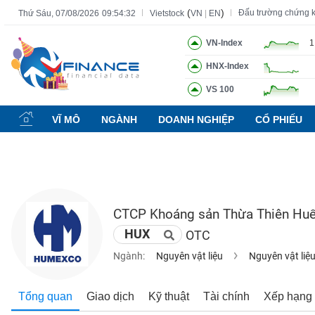
(
)
Đấu trường chứng 
Thứ Sáu, 07/08/2026
09:54:33
Vietstock
VN
|
EN
VN-Index
1
HNX-Index
Tất cả
Tính năng
Ngành
Mã chứng khoán
Lãnh đạ
VS 100
Tính
năng
VĨ MÔ
NGÀNH
DOANH NGHIỆP
CỔ PHIẾU
(-)
VIETSTOCK
CTCP Khoáng sản Thừa Thiên Hu
CHỨNG
HUX
OTC
KHOÁN
Ngành:
Nguyên vật liệu
Nguyên vật liệ
DOANH
Tổng quan
Giao dịch
Kỹ thuật
Tài chính
Xếp hạng
NGHIỆP