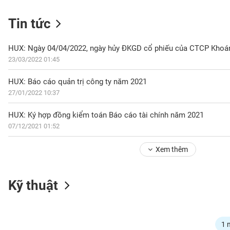
Tin tức
NGÀNH
HUX: Ngày 04/04/2022, ngày hủy ĐKGD cổ phiếu của CTCP Khoá
23/03/2022 01:45
HUX: Báo cáo quản trị công ty năm 2021
DOANH
27/01/2022 10:37
NGHIỆP
HUX: Ký hợp đồng kiểm toán Báo cáo tài chính năm 2021
07/12/2021 01:52
CỔ
PHIẾU
Xem thêm
PHÁI
Kỹ thuật
SINH
TRÁI
1 