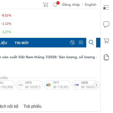
9+
Đăng nhập
English
|
-0.31%
-1.11%
1.27%
LIỆU
TIN MỚI
 xuất Việt Nam tháng 7/2026: Sản lượng, số lượng đơn đặt hàng m
nhiều
NJ
HPG
FPT
MBB
V
162,998
123,811
118,391
104,672
dịch nội bộ
Trái phiếu