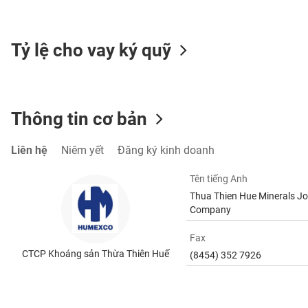
SÓC
SỨC
KHỎE
Tỷ lệ cho vay ký quỹ
TÀI
Thông tin cơ bản
CHÍNH
Liên hệ
Niêm yết
Đăng ký kinh doanh
Tên tiếng Anh
CÔNG
Thua Thien Hue Minerals Jo
NGHỆ
Company
THÔNG
TIN
Fax
CTCP Khoáng sản Thừa Thiên Huế
(8454) 352 7926
DỊCH