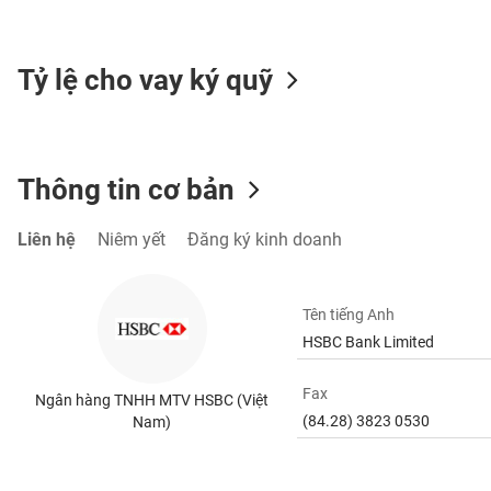
SÓC
SỨC
KHỎE
Tỷ lệ cho vay ký quỹ
TÀI
Thông tin cơ bản
CHÍNH
Liên hệ
Niêm yết
Đăng ký kinh doanh
CÔNG
Tên tiếng Anh
NGHỆ
HSBC Bank Limited
THÔNG
TIN
Fax
Ngân hàng TNHH MTV HSBC (Việt
(84.28) 3823 0530
Nam)
DỊCH