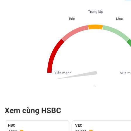
PHIẾU
Trung lập
Bán
Mua
CÔNG
CỤ
ĐẦU
TƯ
XUẤT
DỮ
Bán mạnh
Mua m
LIỆU
_
TIN
MỚI
Xem cùng HSBC
Ngành
(-)
HBC
VEC