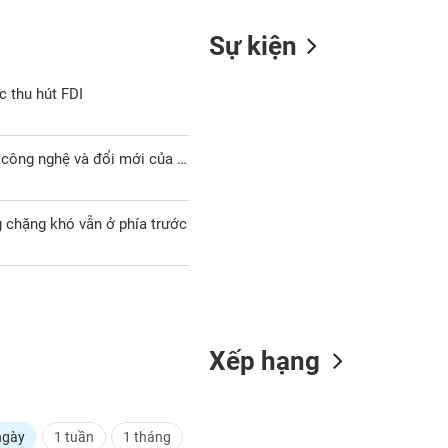
Sự kiện
c thu hút FDI
HSBC: Việt Nam đang tiến gần hơn tới vai trò trung tâm sản xuất công nghệ và đổi mới của khu vực
g chặng khó vẫn ở phía trước
Xếp hạng
ngày
1 tuần
1 tháng