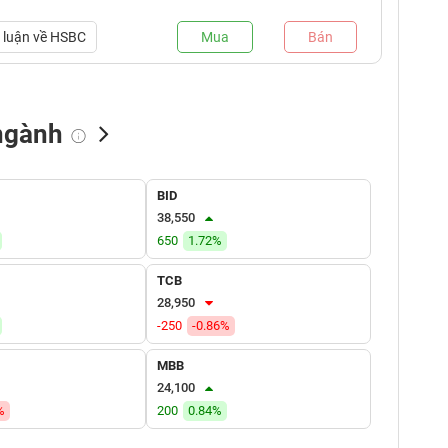
luận về
HSBC
Mua
Bán
ngành
NN bán
Tự doanh mua
Tự doanh bán
BID
(tỷ VNĐ)
(tỷ VNĐ)
(tỷ VNĐ)
38,550
650
1.72%
TCB
28,950
-250
-0.86%
MBB
24,100
%
200
0.84%