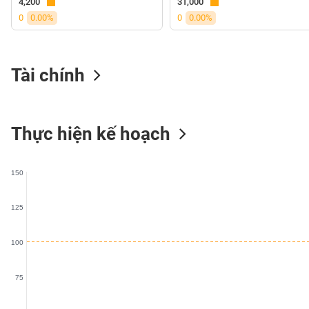
4,200
31,000
VS-
0
0.00%
0
0.00%
SECTOR
Tài chính
NĂNG
LƯỢNG
Thực hiện kế hoạch
150
NGUYÊN
VẬT
125
LIỆU
100
75
CÔNG
NGHIỆP