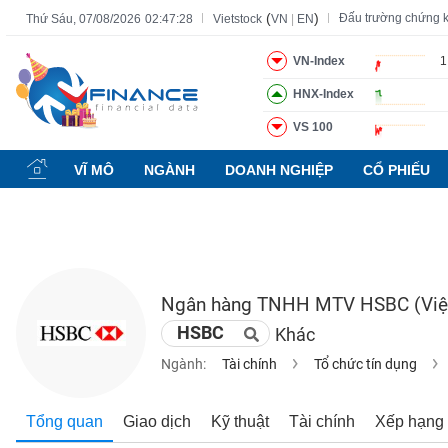
(
)
Đấu trường chứng 
Thứ Sáu, 07/08/2026
02:47:29
Vietstock
VN
|
EN
VN-Index
1
HNX-Index
Tất cả
Tính năng
Ngành
Mã chứng khoán
Lãnh đạ
VS 100
Tính
năng
VĨ MÔ
NGÀNH
DOANH NGHIỆP
CỔ PHIẾU
(-)
VIETSTOCK
Ngân hàng TNHH MTV HSBC (Việ
CHỨNG
HSBC
Khác
KHOÁN
Ngành:
Tài chính
Tổ chức tín dụng
DOANH
Tổng quan
Giao dịch
Kỹ thuật
Tài chính
Xếp hạng
NGHIỆP