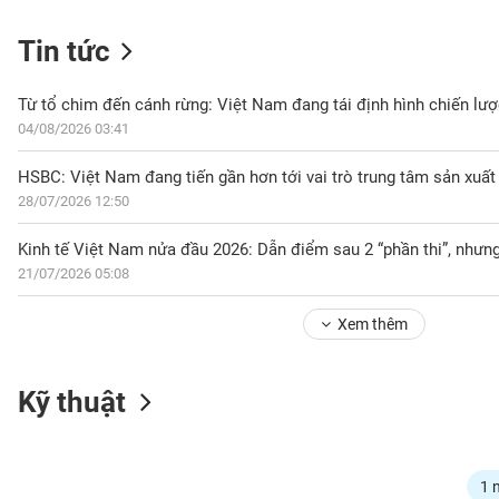
Tin tức
NGÀNH
Từ tổ chim đến cánh rừng: Việt Nam đang tái định hình chiến lượ
04/08/2026 03:41
DOANH
28/07/2026 12:50
NGHIỆP
Kinh tế Việt Nam nửa đầu 2026: Dẫn điểm sau 2 “phần thi”, nhưn
21/07/2026 05:08
CỔ
PHIẾU
Xem thêm
PHÁI
Kỹ thuật
SINH
TRÁI
1 