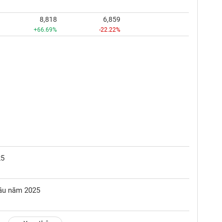
8,818
6,859
+66.69%
-22.22%
25
đầu năm 2025