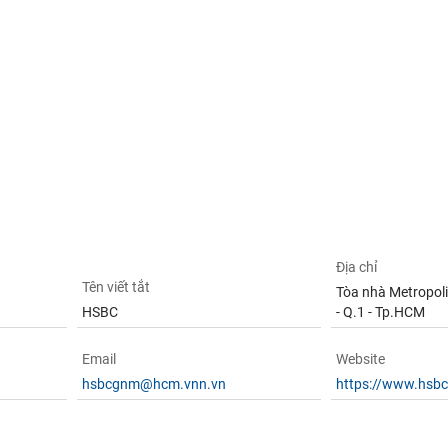
Địa chỉ
Tên viết tắt
Tòa nhà Metropoli
HSBC
- Q.1 - Tp.HCM
Email
Website
hsbcgnm@hcm.vnn.vn
https://www.hsb