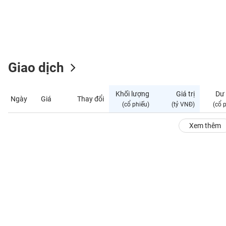
GIỚI
ĐÔNG
DƯƠNG
Giao dịch
TÀI
CHÍNH
Khối lượng
Giá trị
Dư
Ngày
Giá
Thay đổi
CÁ
(cổ phiếu)
(tỷ VNĐ)
(cổ 
NHÂN
Xem thêm
PHÂN
TÍCH
VIETSTOCKFINANCE
VĨ
MÔ