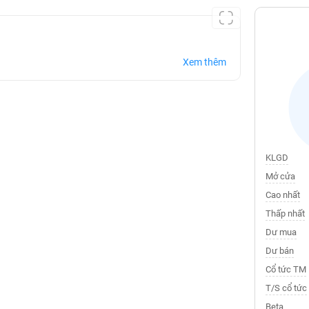
Xem thêm
KLGD
Mở cửa
Cao nhất
Thấp nhất
Dư mua
Dư bán
Cổ tức TM
T/S cổ tức
Beta