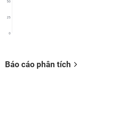
50
25
TIÊU
0
DÙNG
KHÔNG
THIẾT
YẾU
Báo cáo phân tích
TIÊU
DÙNG
THIẾT
YẾU
CHĂM