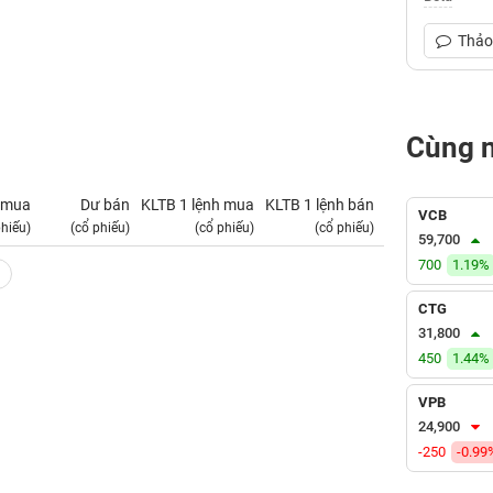
Thảo 
Cùng 
 mua
Dư bán
KLTB 1 lệnh mua
KLTB 1 lệnh bán
NN mua
VCB
phiếu)
(cổ phiếu)
(cổ phiếu)
(cổ phiếu)
(tỷ VNĐ)
59,700
700
1.19%
CTG
31,800
450
1.44%
VPB
24,900
-250
-0.99