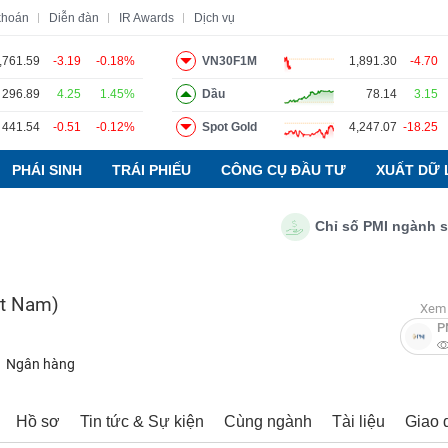
khoán
Diễn đàn
IR Awards
Dịch vụ
,761.59
-3.19
-0.18%
VN30F1M
1,891.30
-4.70
296.89
4.25
1.45%
Dầu
78.14
3.15
o
Tin tức
Báo cáo phân tích
Thuật ngữ
Dịch vụ
441.54
-0.51
-0.12%
Spot Gold
4,247.07
-18.25
PHÁI SINH
TRÁI PHIẾU
CÔNG CỤ ĐẦU TƯ
XUẤT DỮ 
Chỉ số PMI ngành sản xu
t Nam)
Xem 
P
Ngân hàng
Hồ sơ
Tin tức & Sự kiện
Cùng ngành
Tài liệu
Giao 