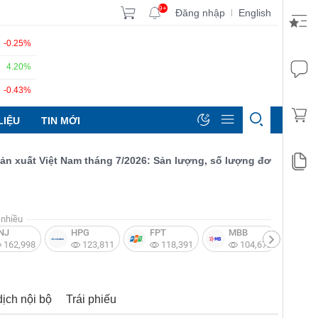
9+
Đăng nhập
English
|
-0.25%
4.20%
-0.43%
LIỆU
TIN MỚI
ất Việt Nam tháng 7/2026: Sản lượng, số lượng đơn đặt hàng mới
nhiều
NJ
HPG
FPT
MBB
V
162,998
123,811
118,391
104,672
dịch nội bộ
Trái phiếu