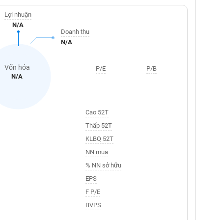
Lợi nhuận
N/A
Doanh thu
N/A
Vốn hóa
P/E
P/B
N/A
Cao 52T
Thấp 52T
KLBQ 52T
NN mua
% NN sở hữu
EPS
F P/E
BVPS