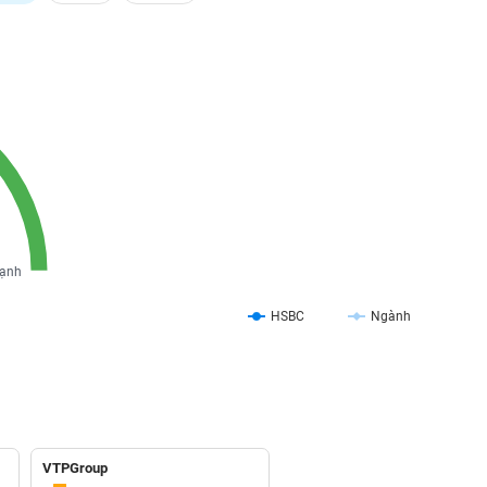
ạnh
HSBC
Ngành
VTPGroup