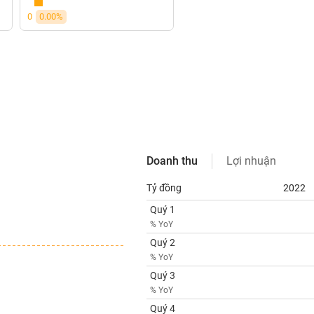
0
0.00%
Doanh thu
Lợi nhuận
Tỷ đồng
2022
Quý 1
% YoY
Quý 2
% YoY
Quý 3
% YoY
Quý 4