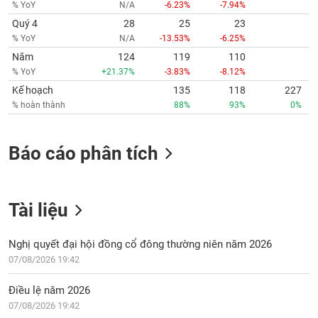
% YoY
N/A
-6.23%
-7.94%
Quý 4
28
25
23
% YoY
N/A
-13.53%
-6.25%
Năm
124
119
110
% YoY
+21.37%
-3.83%
-8.12%
Kế hoạch
135
118
227
% hoàn thành
88%
93%
0%
Báo cáo phân tích
Tài liệu
Nghị quyết đại hội đồng cổ đông thường niên năm 2026
07/08/2026 19:42
Điều lệ năm 2026
07/08/2026 19:42