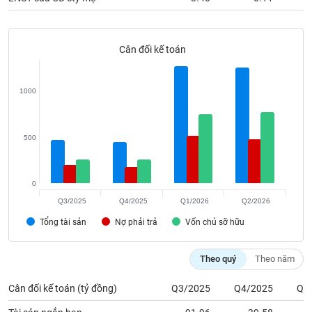
phân
tích
(-)
Cân đối kế toán
Thuật
ngữ
1000
(-)
Dịch
500
vụ
(-)
0
Q3/2025
Q4/2025
Q1/2026
Q2/2026
Đào
tạo
Tổng tài sản
Nợ phải trả
Vốn chủ sỡ hữu
Theo quý
Theo năm
Sách
Cân đối kế toán (tỷ đồng)
Q3/2025
Q4/2025
Q1
tài