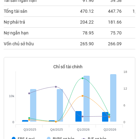
Tài sản ngắn hạn
91.96
39.58
2
chính
Tổng tài sản
470.12
447.76
1,2
Nợ phải trả
204.22
181.66
5
Công
Nợ ngắn hạn
78.95
75.70
1
cụ
đầu
Vốn chủ sở hữu
265.90
266.09
7
tư
Chỉ số tài chính
18
Truyền
thông
12
tài
10k
chính
6
0
0
Dữ
Q3/2025
Q4/2025
Q1/2026
Q2/2026
liệu