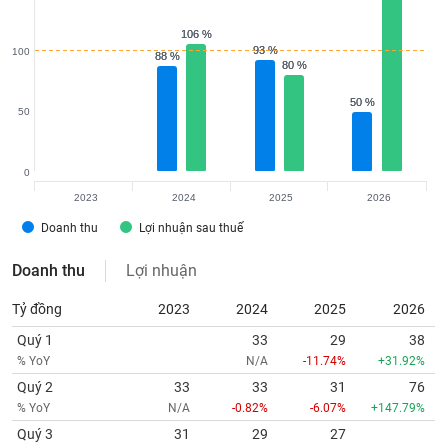
106 %
106 %
93 %
93 %
100
88 %
88 %
80 %
80 %
50 %
50 %
50
0
2023
2024
2025
2026
Doanh thu
Lợi nhuận sau thuế
Doanh thu
Lợi nhuận
Tỷ đồng
2023
2024
2025
2026
Quý 1
33
29
38
% YoY
N/A
-11.74%
+31.92%
Quý 2
33
33
31
76
% YoY
N/A
-0.82%
-6.07%
+147.79%
Quý 3
31
29
27