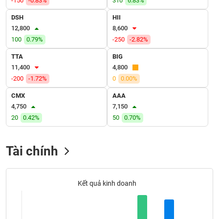
-150
-0.83%
310
6.83%
VỤ
TRUYỀN
DSH
HII
THÔNG
12,800
8,600
100
0.79%
-250
-2.82%
TTA
BIG
11,400
4,800
TIỆN
-200
-1.72%
0
0.00%
ÍCH
CMX
AAA
4,750
7,150
20
0.42%
50
0.70%
BẤT
ĐỘNG
Tài chính
SẢN
Mã
Kết quả kinh doanh
chứng
khoán
(-)