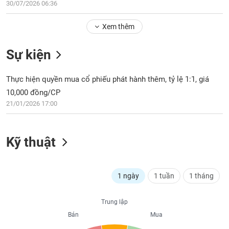
Tổng
30/07/2026 06:36
VS-
quan
SECTOR
Xem thêm
Giao
dịch
Sự kiện
Tài
chính
NĂNG
Thực hiện quyền mua cổ phiếu phát hành thêm, tỷ lệ 1:1, giá
Phân
LƯỢNG
10,000 đồng/CP
tích
kỹ
21/01/2026 17:00
thuật
Hồ
NGUYÊN
Kỹ thuật
sơ
VẬT
doanh
LIỆU
nghiệp
1 ngày
1 tuần
1 tháng
Tin
tức
sự
Trung lập
CÔNG
kiện
Bán
Mua
NGHIỆP
Tài