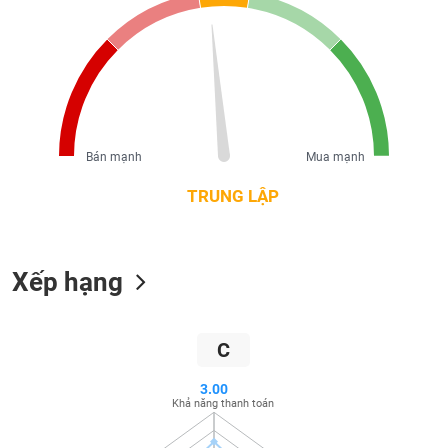
liệu
Tâm
lý
TIÊU
thị
DÙNG
trường
KHÔNG
THIẾT
Bán mạnh
Mua mạnh
YẾU
TRUNG LẬP
TIÊU
Xếp hạng
DÙNG
THIẾT
YẾU
C
3.00
Khả năng thanh toán
CHĂM