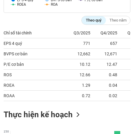
EPS 4 quý
BVPS cơ bản
P/E cơ bản
tài
ROEA
ROA
chính
Theo quý
Theo năm
Chỉ số tài chính
Q3/2025
Q4/2025
Q1
EPS 4 quý
771
657
BVPS cơ bản
12,662
12,671
1
P/E cơ bản
10.12
12.47
ROS
12.66
0.48
2
ROEA
1.29
0.04
ROAA
0.72
0.02
Thực hiện kế hoạch
150