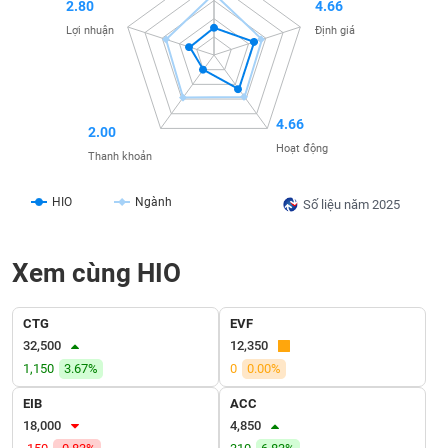
SÓC
2.80
4.66
SỨC
Lợi nhuận
Định giá
KHỎE
4.66
2.00
TÀI
Hoạt động
Thanh khoản
CHÍNH
HIO
Ngành
Số liệu năm 2025
Xem cùng HIO
CÔNG
NGHỆ
THÔNG
CTG
EVF
TIN
32,500
12,350
1,150
3.67%
0
0.00%
EIB
ACC
18,000
4,850
DỊCH