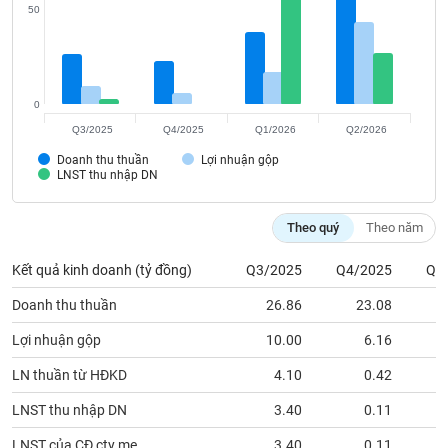
Tất cả
Cổ phiếu
Chỉ số
Chứng chỉ quỹ
Chứng q
50
Lãnh
đạo
(-)
0
Tất cả
Người nội bộ
Người liên quan
Cổ đông lớn
Q3/2025
Q4/2025
Q1/2026
Q2/2026
Doanh thu thuần
Lợi nhuận gộp
LNST thu nhập DN
Tin
tức
(-)
Theo quý
Theo năm
Kết quả kinh doanh (tỷ đồng)
Q3/2025
Q4/2025
Q1
Bài
viết
Doanh thu thuần
26.86
23.08
của
tác
Lợi nhuận gộp
10.00
6.16
giả
(-)
LN thuần từ HĐKD
4.10
0.42
LNST thu nhập DN
3.40
0.11
Báo
cáo
LNST của CĐ cty mẹ
3.40
0.11