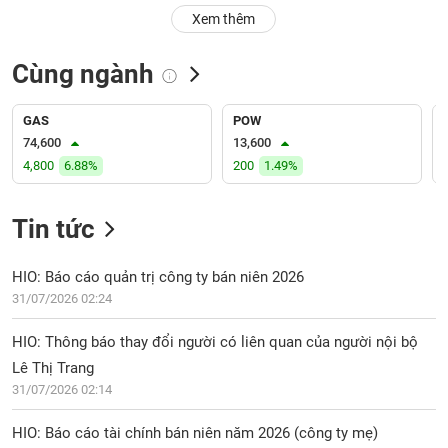
PHIẾU
Hủy
Xem thêm
niêm
yết
Cùng ngành
Theo
CÔNG
dõi
CỤ
đặc
GAS
POW
ĐẦU
biệt
74,600
13,600
TƯ
4,800
6.88%
200
1.49%
Không
được
ký
Tin tức
XUẤT
quỹ
DỮ
LIỆU
Danh
HIO: Báo cáo quản trị công ty bán niên 2026
mục
31/07/2026 02:24
ETF
TIN
HIO: Thông báo thay đổi người có liên quan của người nội bộ
Cổ
MỚI
Lê Thị Trang
phiếu
31/07/2026 02:14
chi
Ngành
tiết
(-)
HIO: Báo cáo tài chính bán niên năm 2026 (công ty mẹ)