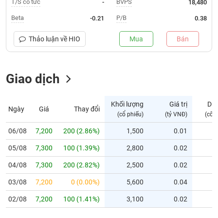
T/S cổ tức
BVPS
-
18,480
Trạng
Beta
P/B
-0.21
0.38
thái
NGÀNH
cổ
Thảo luận về
HIO
Mua
Bán
phiếu
Quy
Giao dịch
DOANH
mô
NGHIỆP
thị
trường
Khối lượng
Giá trị
Dư
Ngày
Giá
Thay đổi
Niêm
(cổ phiếu)
(tỷ VNĐ)
(cổ 
CỔ
yết
PHIẾU
06/08
7,200
200 (2.86%)
1,500
0.01
Niêm
05/08
yết
7,300
100 (1.39%)
2,800
0.02
mới
PHÁI
04/08
7,300
200 (2.82%)
2,500
0.02
Niêm
SINH
03/08
7,200
0 (0.00%)
5,600
0.04
yết
bổ
02/08
7,200
100 (1.41%)
3,100
0.02
sung
TRÁI