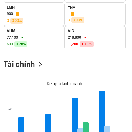
VỤ
LMH
TNY
TRUYỀN
900
THÔNG
0
0.00%
0
0.00%
VHM
VIC
77,100
218,800
TIỆN
600
0.78%
-1,200
-0.55%
ÍCH
Tài chính
BẤT
Kết quả kinh doanh
ĐỘNG
SẢN
Mã
10
chứng
khoán
(-)