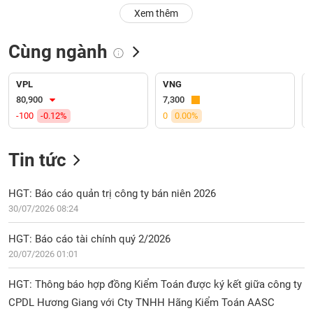
PHIẾU
Hủy
Xem thêm
niêm
yết
Cùng ngành
Theo
CÔNG
dõi
CỤ
đặc
VPL
VNG
ĐẦU
biệt
80,900
7,300
TƯ
-100
-0.12%
0
0.00%
Không
được
ký
Tin tức
XUẤT
quỹ
DỮ
LIỆU
Danh
HGT: Báo cáo quản trị công ty bán niên 2026
mục
30/07/2026 08:24
ETF
TIN
HGT: Báo cáo tài chính quý 2/2026
Cổ
MỚI
20/07/2026 01:01
phiếu
chi
Ngành
HGT: Thông báo hợp đồng Kiểm Toán được ký kết giữa công ty
tiết
(-)
CPDL Hương Giang với Cty TNHH Hãng Kiểm Toán AASC