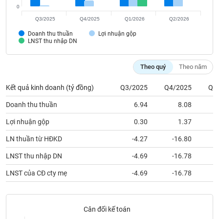
Tất cả
Cổ phiếu
Chỉ số
Chứng chỉ quỹ
Chứng q
0
Q3/2025
Q4/2025
Q1/2026
Q2/2026
Lãnh
Doanh thu thuần
Lợi nhuận gộp
đạo
LNST thu nhập DN
(-)
Tất cả
Người nội bộ
Người liên quan
Cổ đông lớn
Theo quý
Theo năm
Kết quả kinh doanh (tỷ đồng)
Q3/2025
Q4/2025
Q1
Tin
tức
Doanh thu thuần
6.94
8.08
(-)
Lợi nhuận gộp
0.30
1.37
Bài
LN thuần từ HĐKD
-4.27
-16.80
viết
của
LNST thu nhập DN
-4.69
-16.78
tác
giả
LNST của CĐ cty mẹ
-4.69
-16.78
(-)
Báo
Cân đối kế toán
cáo