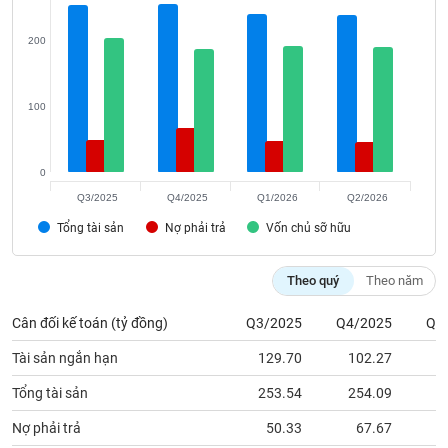
phân
tích
(-)
200
Thuật
100
ngữ
(-)
0
Dịch
Q3/2025
Q4/2025
Q1/2026
Q2/2026
vụ
Tổng tài sản
(-)
Nợ phải trả
Vốn chủ sỡ hữu
Theo quý
Theo năm
Đào
tạo
Cân đối kế toán (tỷ đồng)
Q3/2025
Q4/2025
Q1
Tài sản ngắn hạn
129.70
102.27
Tổng tài sản
253.54
254.09
2
Sách
Nợ phải trả
50.33
67.67
tài