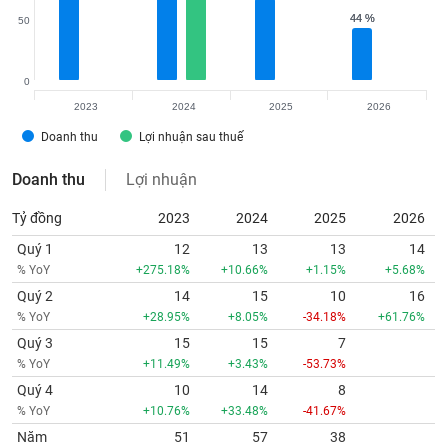
44 %
44 %
50
0
2023
2024
2025
2026
Doanh thu
Lợi nhuận sau thuế
Doanh thu
Lợi nhuận
Tỷ đồng
2023
2024
2025
2026
Quý 1
12
13
13
14
% YoY
+275.18%
+10.66%
+1.15%
+5.68%
Quý 2
14
15
10
16
% YoY
+28.95%
+8.05%
-34.18%
+61.76%
Quý 3
15
15
7
% YoY
+11.49%
+3.43%
-53.73%
Quý 4
10
14
8
% YoY
+10.76%
+33.48%
-41.67%
Năm
51
57
38