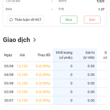
T/S cổ tức
BVPS
-
9,523
Trạng
Beta
P/B
-
1.27
thái
NGÀNH
cổ
Thảo luận về
HGT
Mua
Bán
phiếu
Quy
Giao dịch
DOANH
mô
NGHIỆP
thị
trường
Khối lượng
Giá trị
Dư
Ngày
Giá
Thay đổi
Niêm
(cổ phiếu)
(tỷ VNĐ)
(cổ 
CỔ
yết
PHIẾU
05/08
12,100
0 (0.00%)
0
0.00
Niêm
04/08
yết
12,100
0 (0.00%)
0
0.00
mới
PHÁI
03/08
12,100
0 (0.00%)
0
0.00
Niêm
SINH
02/08
12,100
0 (0.00%)
0
0.00
yết
bổ
30/07
12,100
0 (0.00%)
0
0.00
sung
TRÁI