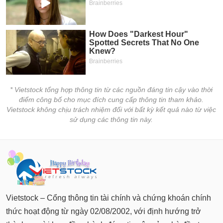
* Vietstock tổng hợp thông tin từ các nguồn đáng tin cậy vào thời
điểm công bố cho mục đích cung cấp thông tin tham khảo.
Vietstock không chịu trách nhiệm đối với bất kỳ kết quả nào từ việc
sử dụng các thông tin này.
Vietstock – Cổng thông tin tài chính và chứng khoán chính
thức hoạt động từ ngày 02/08/2002, với định hướng trở