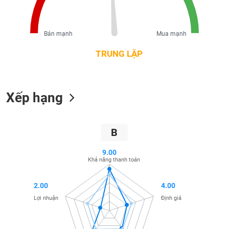
liệu
Tâm
Bán mạnh
Mua mạnh
lý
TIÊU
thị
TRUNG LẬP
DÙNG
trường
KHÔNG
THIẾT
YẾU
Xếp hạng
B
TIÊU
DÙNG
9.00
THIẾT
Khả năng thanh toán
YẾU
2.00
4.00
Lợi nhuận
Định giá
CHĂM