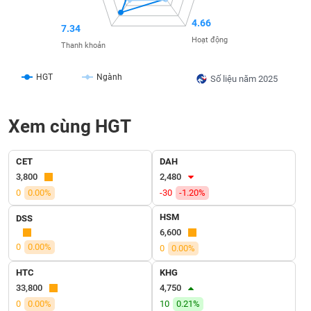
SÓC
SỨC
4.66
7.34
KHỎE
Hoạt động
Thanh khoản
HGT
Ngành
Số liệu năm 2025
TÀI
CHÍNH
Xem cùng HGT
CET
DAH
3,800
2,480
CÔNG
0
0.00%
-30
-1.20%
NGHỆ
THÔNG
HSM
DSS
TIN
6,600
0
0.00%
0
0.00%
HTC
KHG
33,800
4,750
DỊCH
0
0.00%
10
0.21%