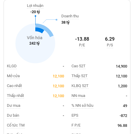
Giá
trực tiếp cho vận tải hàng không; vận tải hành khách đường bộ...
tích
Lợi nhuận
Đặt
-20 tỷ
Biểu
lệnh
Doanh thu
đồ
ĐÔNG
38 tỷ
Nước
tài
DƯƠNG
ngoài
chính
Vốn hóa
-13.88
6.29
Tự
242 tỷ
P/E
P/S
TÀI
doanh
CHÍNH
Ảnh
CÁ
hưởng
NHÂN
KLGD
Cao 52T
-
14,900
chỉ
số
Mở cửa
Thấp 52T
12,100
12,100
Biến
Cao nhất
KLBQ 52T
12,100
1,200
PHÂN
động
TÍCH
Thấp nhất
NN mua
12,100
-
cổ
VIETSTOCKFINANCE
phiếu
Dư mua
% NN sở hữu
-
49
Giao
Dư bán
EPS
-
-872
dịch
Cổ tức TM
F P/E
96.88
VĨ
nội
MÔ
bộ