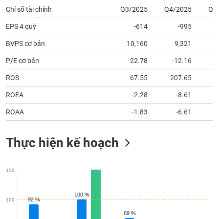
tài
Chỉ số tài chính
Q3/2025
Q4/2025
Q1
chính
EPS 4 quý
-614
-995
BVPS cơ bản
10,160
9,321
P/E cơ bản
-22.78
-12.16
ROS
-67.55
-207.65
ROEA
-2.28
-8.61
ROAA
-1.83
-6.61
Thực hiện kế hoạch
150
100 %
100 %
92 %
92 %
100
69 %
69 %