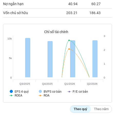
chính
Nợ ngắn hạn
40.94
60.27
Vốn chủ sở hữu
203.21
186.43
1
Công
cụ
Chỉ số tài chính
đầu
3
10k
tư
2
5k
1
Truyền
thông
tài
0
0
chính
Q3/2025
Q4/2025
Q1/2026
Q2/2026
EPS 4 quý
BVPS cơ bản
P/E cơ bản
ROEA
ROA
Dữ
Theo quý
Theo năm
liệu