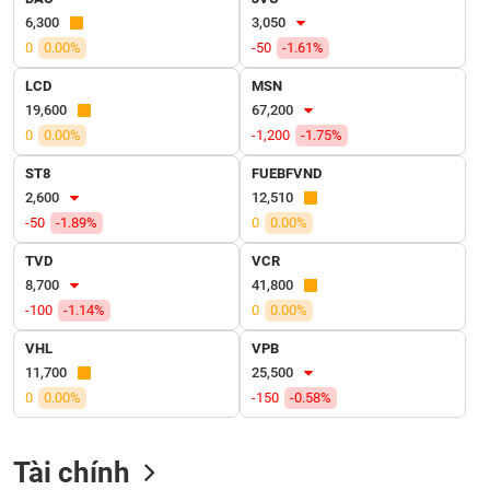
6,300
3,050
VỤ
0
0.00%
-50
-1.61%
TRUYỀN
THÔNG
LCD
MSN
19,600
67,200
0
0.00%
-1,200
-1.75%
ST8
FUEBFVND
TIỆN
2,600
12,510
ÍCH
-50
-1.89%
0
0.00%
TVD
VCR
8,700
41,800
-100
-1.14%
0
0.00%
BẤT
ĐỘNG
VHL
VPB
SẢN
11,700
25,500
0
0.00%
-150
-0.58%
Mã
chứng
khoán
Tài chính
(-)