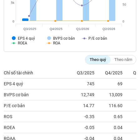
tài
chính
0
0
Q3/2025
Q4/2025
Q1/2026
Q2/2026
EPS 4 quý
BVPS cơ bản
P/E cơ bản
ROEA
ROA
Theo quý
Theo năm
Chỉ số tài chính
Q3/2025
Q4/2025
Q1
EPS 4 quý
745
69
BVPS cơ bản
12,749
13,009
1
P/E cơ bản
14.77
116.60
ROS
-0.35
0.65
ROEA
-0.05
0.04
ROAA
-0.04
0.04