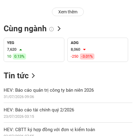
PHIẾU
Hủy
Xem thêm
niêm
yết
Cùng ngành
Theo
CÔNG
dõi
CỤ
đặc
YEG
ADG
ĐẦU
biệt
7,620
8,060
TƯ
10
0.13%
-250
-3.01%
Không
được
ký
Tin tức
XUẤT
quỹ
DỮ
LIỆU
Danh
HEV: Báo cáo quản trị công ty bán niên 2026
mục
31/07/2026 09:06
ETF
TIN
HEV: Báo cáo tài chính quý 2/2026
Cổ
MỚI
23/07/2026 03:15
phiếu
chi
Ngành
HEV: CBTT ký hợp đồng với đơn vị kiểm toán
tiết
(-)
03/07/2026 07:55