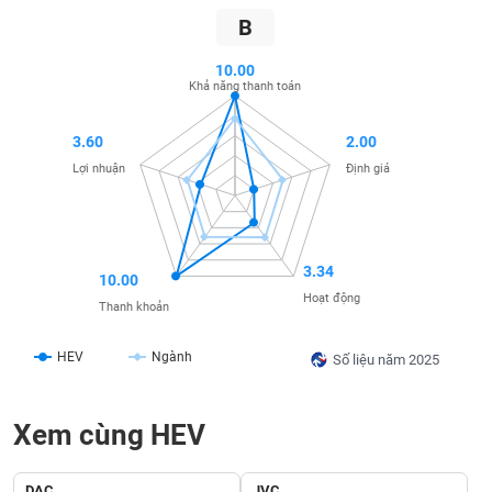
B
SÓC
SỨC
10.00
KHỎE
Khả năng thanh toán
3.60
2.00
Lợi nhuận
Định giá
TÀI
CHÍNH
3.34
10.00
Hoạt động
Thanh khoản
CÔNG
NGHỆ
HEV
Ngành
Số liệu năm 2025
THÔNG
TIN
Xem cùng HEV
DAC
JVC
DỊCH