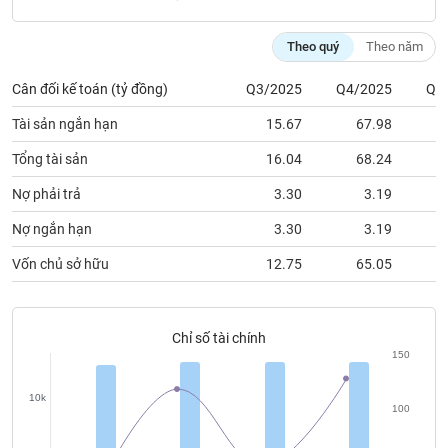
chính
Theo quý
Theo năm
Cân đối kế toán (tỷ đồng)
Q3/2025
Q4/2025
Q1
Công
Tài sản ngắn hạn
15.67
67.98
cụ
đầu
Tổng tài sản
16.04
68.24
tư
Nợ phải trả
3.30
3.19
Nợ ngắn hạn
3.30
3.19
Vốn chủ sở hữu
12.75
65.05
Truyền
thông
tài
chính
Chỉ số tài chính
150
10k
100
Dữ
liệu
5k
50