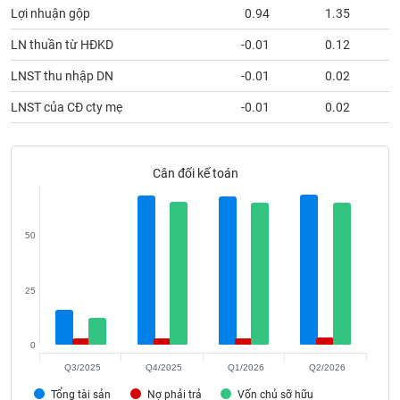
phân
tích
LN thuần từ HĐKD
-0.01
0.12
(-)
LNST thu nhập DN
-0.01
0.02
LNST của CĐ cty mẹ
-0.01
0.02
Thuật
ngữ
(-)
Cân đối kế toán
Dịch
vụ
(-)
50
Đào
25
tạo
0
Q3/2025
Q4/2025
Q1/2026
Q2/2026
Sách
Tổng tài sản
Nợ phải trả
Vốn chủ sỡ hữu
tài