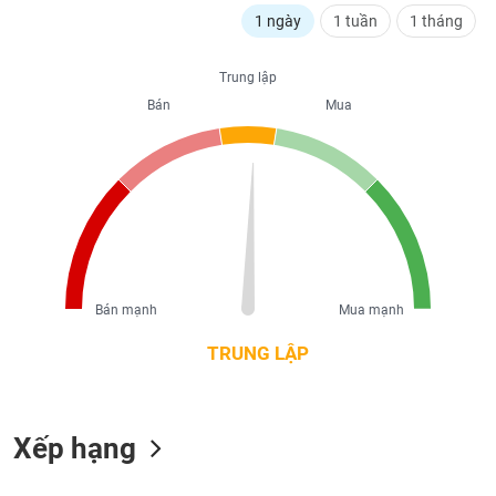
liệu
Trung lập
Tâm
Bán
Mua
lý
TIÊU
thị
DÙNG
trường
KHÔNG
THIẾT
YẾU
Bán mạnh
Mua mạnh
TIÊU
DÙNG
TRUNG LẬP
THIẾT
YẾU
Xếp hạng
CHĂM