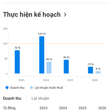
Thực hiện kế hoạch
150
124 %
124 %
100
78 %
78 %
46 %
46 %
50
40 %
40 %
23 %
23 %
8 %
8 %
0
2023
2024
2025
2026
Doanh thu
Lợi nhuận trước thuế
Doanh thu
Lợi nhuận
Tỷ đồng
2023
2024
2025
2026
Quý 1
3
2
2
2