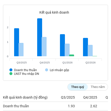
Tất cả
Cổ phiếu
Chỉ số
Chứng chỉ quỹ
Chứng q
Kết quả kinh doanh
Lãnh
đạo
(-)
2
Tất cả
Người nội bộ
Người liên quan
Cổ đông lớn
1
Tin
tức
0
(-)
Q3/2025
Q4/2025
Q1/2026
Q2/2026
Doanh thu thuần
Lợi nhuận gộp
Bài
LNST thu nhập DN
viết
của
tác
Theo quý
Theo năm
giả
(-)
Kết quả kinh doanh (tỷ đồng)
Q3/2025
Q4/2025
Q1
Doanh thu thuần
1.93
2.62
Báo
cáo
Lợi nhuận gộp
0.94
1.35