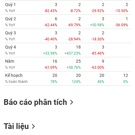
% YoY
-82.43%
-8.72%
-29.92%
-10.50%
Quý 2
6
2
3
1
% YoY
-62.44%
-69.79%
+50.98%
-56.09%
Quý 3
3
2
2
% YoY
-40.40%
-28.94%
-18.30%
Quý 4
3
18
3
% YoY
+33.98%
+457.23%
-85.46%
Năm
16
25
9
% YoY
-61.09%
+58.76%
-63.00%
Kế hoạch
20
20
20
12
% hoàn thành
78%
124%
46%
0%
Báo cáo phân tích
Tài liệu
Nghị quyết HĐQT số 44/2026/NQ-HĐQT ngày 25/06/2026 của