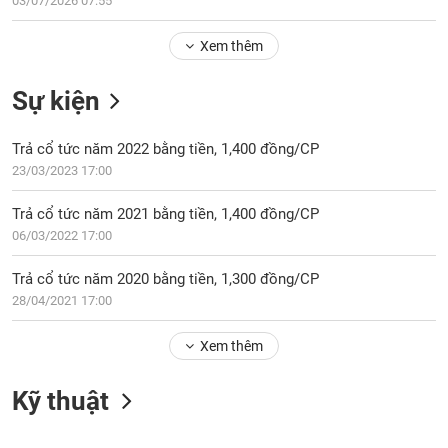
Tổng
VS-
quan
Xem thêm
SECTOR
Giao
Sự kiện
dịch
Tài
Trả cổ tức năm 2022 bằng tiền, 1,400 đồng/CP
chính
NĂNG
23/03/2023 17:00
Phân
LƯỢNG
tích
Trả cổ tức năm 2021 bằng tiền, 1,400 đồng/CP
kỹ
06/03/2022 17:00
thuật
Hồ
Trả cổ tức năm 2020 bằng tiền, 1,300 đồng/CP
NGUYÊN
sơ
28/04/2021 17:00
VẬT
doanh
LIỆU
nghiệp
Xem thêm
Tin
tức
Kỹ thuật
sự
CÔNG
kiện
NGHIỆP
Tài
1 ngày
1 tuần
1 tháng