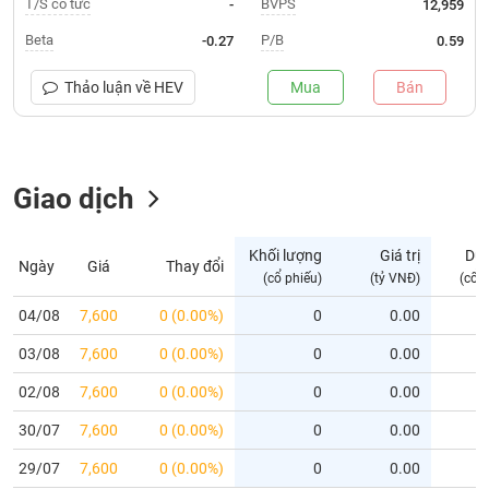
T/S cổ tức
BVPS
-
12,959
Trạng
Beta
P/B
-0.27
0.59
thái
NGÀNH
cổ
Thảo luận về
HEV
Mua
Bán
phiếu
Quy
Giao dịch
DOANH
mô
NGHIỆP
thị
trường
Khối lượng
Giá trị
Dư
Ngày
Giá
Thay đổi
Niêm
(cổ phiếu)
(tỷ VNĐ)
(cổ 
CỔ
yết
PHIẾU
04/08
7,600
0 (0.00%)
0
0.00
Niêm
03/08
yết
7,600
0 (0.00%)
0
0.00
mới
PHÁI
02/08
7,600
0 (0.00%)
0
0.00
Niêm
SINH
30/07
7,600
0 (0.00%)
0
0.00
yết
bổ
29/07
7,600
0 (0.00%)
0
0.00
sung
TRÁI