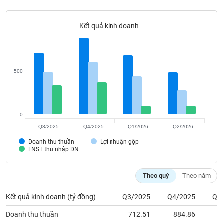
Tất cả
Cổ phiếu
Chỉ số
Chứng chỉ quỹ
Chứng q
Kết quả kinh doanh
Lãnh
đạo
(-)
Tất cả
Người nội bộ
Người liên quan
Cổ đông lớn
500
Tin
tức
(-)
0
Q3/2025
Q4/2025
Q1/2026
Q2/2026
Bài
Doanh thu thuần
Lợi nhuận gộp
viết
LNST thu nhập DN
của
tác
giả
Theo quý
Theo năm
(-)
Kết quả kinh doanh (tỷ đồng)
Q3/2025
Q4/2025
Q1
Báo
Doanh thu thuần
712.51
884.86
6
cáo