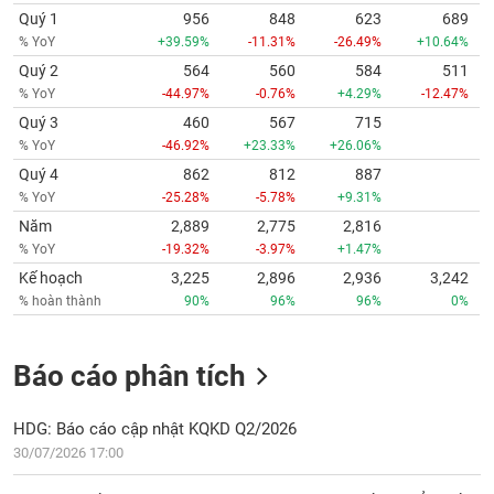
Quý 1
956
848
623
689
% YoY
+39.59%
-11.31%
-26.49%
+10.64%
Quý 2
564
560
584
511
% YoY
-44.97%
-0.76%
+4.29%
-12.47%
Quý 3
460
567
715
% YoY
-46.92%
+23.33%
+26.06%
Quý 4
862
812
887
% YoY
-25.28%
-5.78%
+9.31%
Năm
2,889
2,775
2,816
% YoY
-19.32%
-3.97%
+1.47%
Kế hoạch
3,225
2,896
2,936
3,242
% hoàn thành
90%
96%
96%
0%
Báo cáo phân tích
HDG: Báo cáo cập nhật KQKD Q2/2026
30/07/2026 17:00