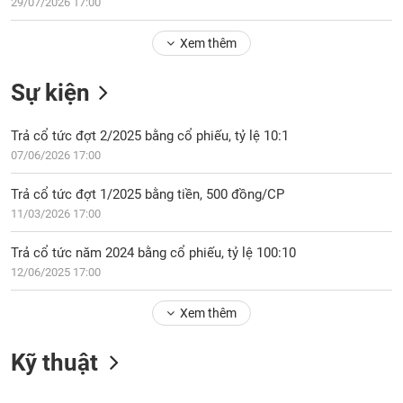
Tổng
29/07/2026 17:00
VS-
quan
SECTOR
Xem thêm
Giao
dịch
Sự kiện
Tài
chính
NĂNG
Trả cổ tức đợt 2/2025 bằng cổ phiếu, tỷ lệ 10:1
Phân
LƯỢNG
07/06/2026 17:00
tích
kỹ
Trả cổ tức đợt 1/2025 bằng tiền, 500 đồng/CP
thuật
11/03/2026 17:00
Hồ
NGUYÊN
sơ
Trả cổ tức năm 2024 bằng cổ phiếu, tỷ lệ 100:10
VẬT
doanh
12/06/2025 17:00
LIỆU
nghiệp
Xem thêm
Tin
tức
sự
Kỹ thuật
CÔNG
kiện
NGHIỆP
Tài