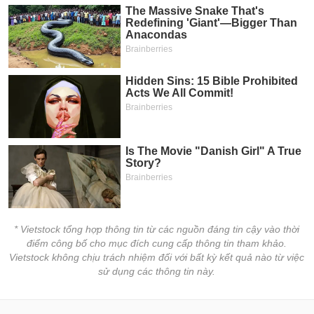
* Vietstock tổng hợp thông tin từ các nguồn đáng tin cậy vào thời
điểm công bố cho mục đích cung cấp thông tin tham khảo.
Vietstock không chịu trách nhiệm đối với bất kỳ kết quả nào từ việc
sử dụng các thông tin này.