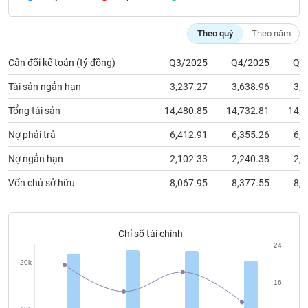
chính
Theo quý
Theo năm
Cân đối kế toán (tỷ đồng)
Q3/2025
Q4/2025
Q1
Công
cụ
Tài sản ngắn hạn
3,237.27
3,638.96
3,4
đầu
tư
Tổng tài sản
14,480.85
14,732.81
14,4
Nợ phải trả
6,412.91
6,355.26
6,1
Nợ ngắn hạn
2,102.33
2,240.38
2,1
Truyền
Vốn chủ sở hữu
8,067.95
8,377.55
8,3
thông
tài
chính
Chỉ số tài chính
24
20k
Dữ
16
liệu