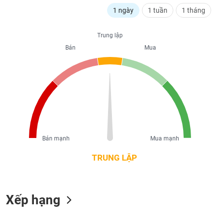
liệu
1 ngày
1 tuần
1 tháng
Tâm
Trung lập
lý
TIÊU
thị
Bán
Mua
DÙNG
trường
KHÔNG
THIẾT
YẾU
TIÊU
Bán mạnh
Mua mạnh
DÙNG
THIẾT
TRUNG LẬP
YẾU
Xếp hạng
CHĂM