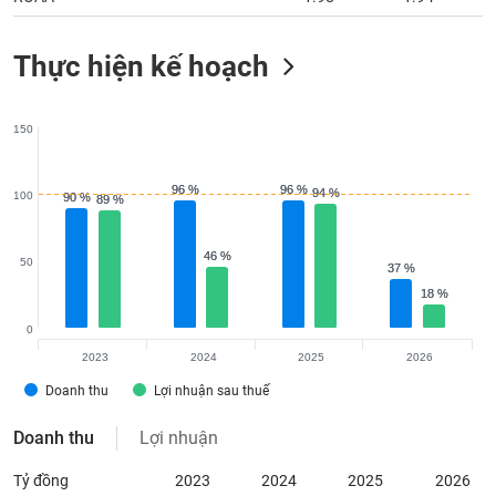
Thực hiện kế hoạch
150
96 %
96 %
96 %
96 %
94 %
94 %
100
90 %
90 %
89 %
89 %
46 %
46 %
50
37 %
37 %
18 %
18 %
0
2023
2024
2025
2026
Doanh thu
Lợi nhuận sau thuế
Doanh thu
Lợi nhuận
Tỷ đồng
2023
2024
2025
2026