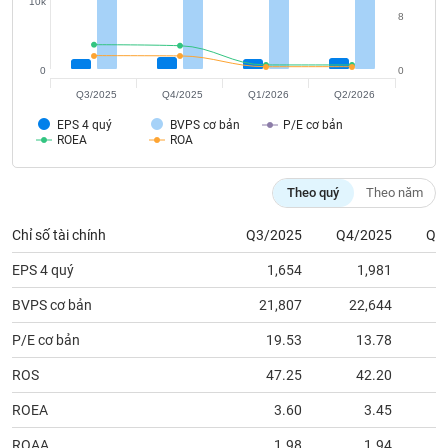
tài
10k
8
chính
0
0
Q3/2025
Q4/2025
Q1/2026
Q2/2026
EPS 4 quý
BVPS cơ bản
P/E cơ bản
ROEA
ROA
Theo quý
Theo năm
Chỉ số tài chính
Q3/2025
Q4/2025
Q1
EPS 4 quý
1,654
1,981
BVPS cơ bản
21,807
22,644
2
P/E cơ bản
19.53
13.78
ROS
47.25
42.20
ROEA
3.60
3.45
ROAA
1.98
1.94