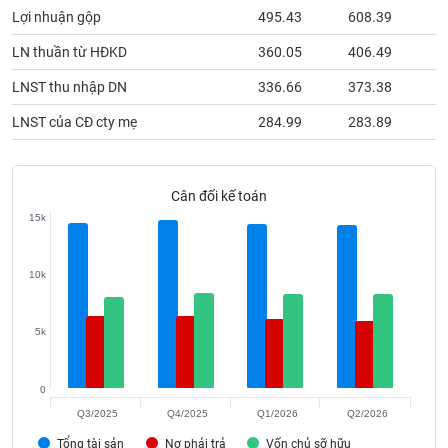
phân
Lợi nhuận gộp
495.43
608.39
4
tích
(-)
LN thuần từ HĐKD
360.05
406.49
1
LNST thu nhập DN
336.66
373.38
1
Thuật
ngữ
LNST của CĐ cty mẹ
284.99
283.89
(-)
Cân đối kế toán
Dịch
vụ
15k
(-)
10k
Đào
tạo
5k
0
Sách
Q3/2025
Q4/2025
Q1/2026
Q2/2026
tài
Tổng tài sản
Nợ phải trả
Vốn chủ sỡ hữu