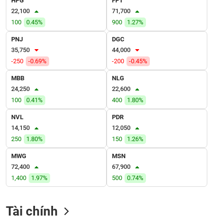
HPG
FPT
VỤ
22,100
71,700
TRUYỀN
100
0.45%
900
1.27%
THÔNG
PNJ
DGC
35,750
44,000
-250
-0.69%
-200
-0.45%
TIỆN
MBB
NLG
ÍCH
24,250
22,600
100
0.41%
400
1.80%
NVL
PDR
14,150
12,050
BẤT
250
1.80%
150
1.26%
ĐỘNG
SẢN
MWG
MSN
72,400
67,900
Mã
1,400
1.97%
500
0.74%
chứng
khoán
(-)
Tài chính