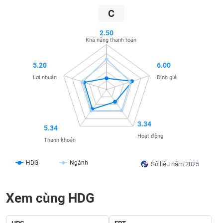
SÓC
C
SỨC
KHỎE
2.50
Khả năng thanh toán
5.20
6.00
TÀI
Lợi nhuận
Định giá
CHÍNH
3.34
5.34
CÔNG
Hoạt động
Thanh khoản
NGHỆ
THÔNG
HDG
Ngành
Số liệu năm 2025
TIN
Xem cùng HDG
DỊCH