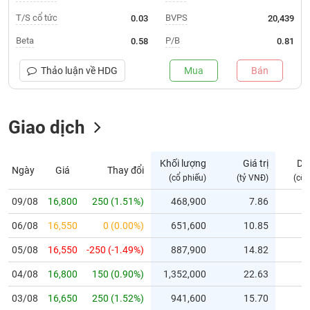
T/S cổ tức
BVPS
0.03
20,439
Trạng
thái
Beta
P/B
0.58
0.81
NGÀNH
cổ
phiếu
Thảo luận về
HDG
Mua
Bán
Quy
DOANH
mô
NGHIỆP
Giao dịch
thị
trường
Niêm
Khối lượng
Giá trị
Dư
Ngày
Giá
Thay đổi
CỔ
yết
(cổ phiếu)
(tỷ VNĐ)
(cổ 
PHIẾU
Niêm
09/08
16,800
250 (1.51%)
468,900
7.86
yết
mới
06/08
16,550
0 (0.00%)
651,600
10.85
PHÁI
Niêm
SINH
05/08
16,550
-250 (-1.49%)
887,900
14.82
yết
04/08
16,800
150 (0.90%)
1,352,000
22.63
bổ
sung
TRÁI
03/08
16,650
250 (1.52%)
941,600
15.70