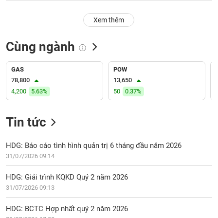
PHIẾU
Hủy
niêm
Xem thêm
yết
Theo
Cùng ngành
CÔNG
dõi
CỤ
đặc
ĐẦU
biệt
GAS
POW
TƯ
78,800
13,650
Không
4,200
5.63%
50
0.37%
được
ký
XUẤT
quỹ
DỮ
Tin tức
LIỆU
Danh
mục
HDG: Báo cáo tình hình quản trị 6 tháng đầu năm 2026
ETF
31/07/2026 09:14
TIN
Cổ
MỚI
HDG: Giải trình KQKD Quý 2 năm 2026
phiếu
31/07/2026 09:13
chi
Ngành
tiết
(-)
HDG: BCTC Hợp nhất quý 2 năm 2026