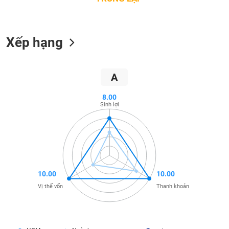
SÓC
SỨC
KHỎE
Xếp hạng
A
TÀI
CHÍNH
8.00
Sinh lợi
CÔNG
NGHỆ
THÔNG
TIN
10.00
10.00
Vị thế vốn
Thanh khoản
DỊCH