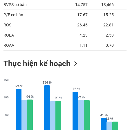
BVPS cơ bản
14,757
13,466
1
P/E cơ bản
17.67
15.25
ROS
26.46
22.81
ROEA
4.23
2.53
ROAA
1.11
0.70
Thực hiện kế hoạch
150
134 %
134 %
124 %
124 %
116 %
116 %
94 %
94 %
92 %
92 %
100
90 %
90 %
50
41 %
41 %
31 %
31 %