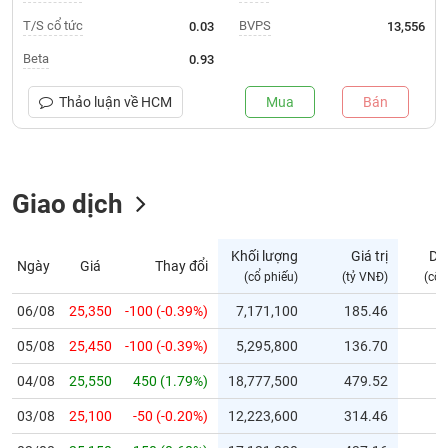
T/S cổ tức
BVPS
0.03
13,556
Trạng
thái
Beta
0.93
NGÀNH
cổ
phiếu
Thảo luận về
HCM
Mua
Bán
Quy
DOANH
mô
NGHIỆP
thị
Giao dịch
trường
Niêm
CỔ
yết
Khối lượng
Giá trị
Dư
Ngày
Giá
Thay đổi
PHIẾU
(cổ phiếu)
(tỷ VNĐ)
(cổ 
Niêm
yết
06/08
25,350
-100 (-0.39%)
7,171,100
185.46
mới
PHÁI
05/08
25,450
-100 (-0.39%)
5,295,800
136.70
Niêm
SINH
yết
04/08
25,550
450 (1.79%)
18,777,500
479.52
bổ
03/08
25,100
-50 (-0.20%)
12,223,600
314.46
sung
TRÁI