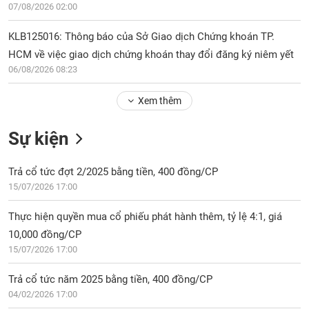
Tổng
VS-
07/08/2026 02:00
quan
SECTOR
KLB125016: Thông báo của Sở Giao dịch Chứng khoán TP.
Giao
dịch
HCM về việc giao dịch chứng khoán thay đổi đăng ký niêm yết
06/08/2026 08:23
Tài
chính
NĂNG
Xem thêm
Phân
LƯỢNG
tích
Sự kiện
kỹ
thuật
Trả cổ tức đợt 2/2025 bằng tiền, 400 đồng/CP
Hồ
NGUYÊN
15/07/2026 17:00
sơ
VẬT
doanh
LIỆU
Thực hiện quyền mua cổ phiếu phát hành thêm, tỷ lệ 4:1, giá
nghiệp
10,000 đồng/CP
Tin
15/07/2026 17:00
tức
sự
Trả cổ tức năm 2025 bằng tiền, 400 đồng/CP
CÔNG
kiện
04/02/2026 17:00
NGHIỆP
Tài