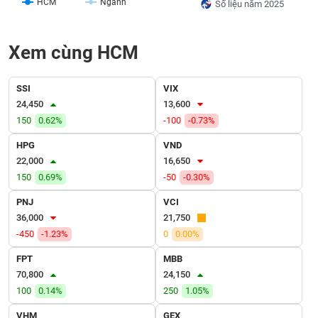
HCM
Ngành
Số liệu năm 2025
VỤ
TRUYỀN
THÔNG
Xem cùng HCM
SSI
VIX
24,450
13,600
TIỆN
150
0.62%
-100
-0.73%
ÍCH
HPG
VND
22,000
16,650
150
0.69%
-50
-0.30%
BẤT
PNJ
VCI
ĐỘNG
36,000
21,750
SẢN
-450
-1.23%
0
0.00%
Mã
FPT
MBB
chứng
70,800
24,150
khoán
100
0.14%
250
1.05%
(-)
VHM
GEX