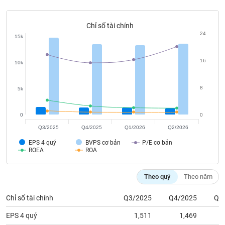
tài
chính
Chỉ số tài chính
24
15k
16
10k
8
5k
0
0
Q3/2025
Q4/2025
Q1/2026
Q2/2026
EPS 4 quý
BVPS cơ bản
P/E cơ bản
ROEA
ROA
Theo quý
Theo năm
Chỉ số tài chính
Q3/2025
Q4/2025
Q1
EPS 4 quý
1,511
1,469