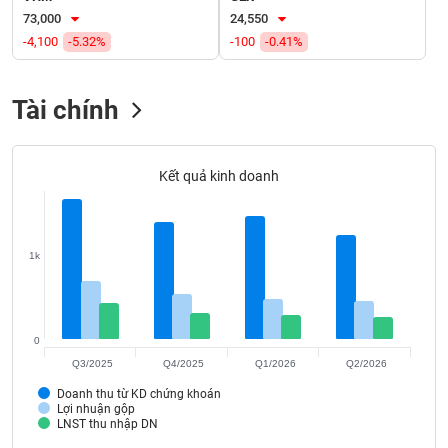
Tất cả
Cổ phiếu
Chỉ số
Chứng chỉ quỹ
Chứng q
73,000
24,550
-4,100
-5.32%
-100
-0.41%
Lãnh
đạo
(-)
Tài chính
Tất cả
Người nội bộ
Người liên quan
Cổ đông lớn
Kết quả kinh doanh
Tin
tức
(-)
1k
Bài
viết
của
tác
0
giả
(-)
Q3/2025
Q4/2025
Q1/2026
Q2/2026
Doanh thu từ KD chứng khoán
Lợi nhuận gộp
Báo
LNST thu nhập DN
cáo