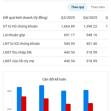
phân
tích
Theo quý
Theo năm
(-)
Kết quả kinh doanh (tỷ đồng)
Q3/2025
Q4/2025
Q1
Thuật
DT từ KD chứng khoán
1,664.89
1,398.22
1,4
ngữ
(-)
Lợi nhuận gộp
691.17
548.16
4
LNT từ KD chứng khoán
549.95
401.46
3
Dịch
LNST thu nhập DN
440.54
318.99
2
vụ
(-)
LNST của CĐ cty mẹ
440.54
318.99
2
Đào
tạo
Cân đối kế toán
40k
Sách
tài
20k