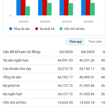
chính
0
Q3/2025
Q4/2025
Q1/2026
Q2/2026
Công
cụ
Tổng tài sản
Nợ phải trả
Vốn chủ sỡ hữu
đầu
tư
Theo quý
Theo năm
Cân đối kế toán (tỷ đồng)
Q3/2025
Q4/2025
Q1
Tài sản ngắn hạn
44,591.03
46,331.26
40,2
Truyền
thông
Các khoản cho vay
20,215.72
28,150.11
28,1
tài
chính
Tổng tài sản
44,762.17
46,499.01
40,4
Nợ phải trả
34,137.72
31,955.86
26,0
Nợ ngắn hạn
34,137.72
31,955.86
26,0
Dữ
Vốn chủ sở hữu
10,624.45
14,543.14
14,4
liệu