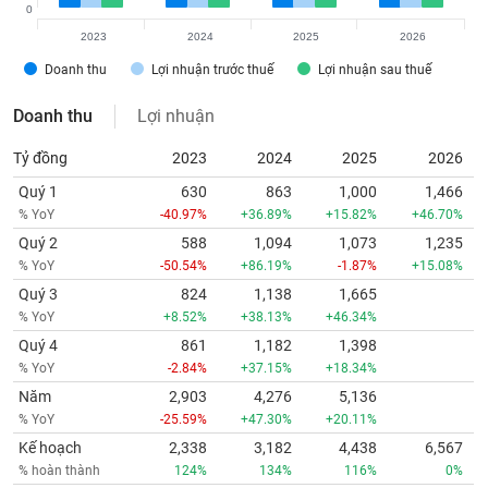
0
2023
2024
2025
2026
Doanh thu
Lợi nhuận trước thuế
Lợi nhuận sau thuế
Doanh thu
Lợi nhuận
Tỷ đồng
2023
2024
2025
2026
Quý 1
630
863
1,000
1,466
% YoY
-40.97%
+36.89%
+15.82%
+46.70%
Quý 2
588
1,094
1,073
1,235
% YoY
-50.54%
+86.19%
-1.87%
+15.08%
Quý 3
824
1,138
1,665
% YoY
+8.52%
+38.13%
+46.34%
Quý 4
861
1,182
1,398
% YoY
-2.84%
+37.15%
+18.34%
Năm
2,903
4,276
5,136
% YoY
-25.59%
+47.30%
+20.11%
Kế hoạch
2,338
3,182
4,438
6,567
% hoàn thành
124%
134%
116%
0%