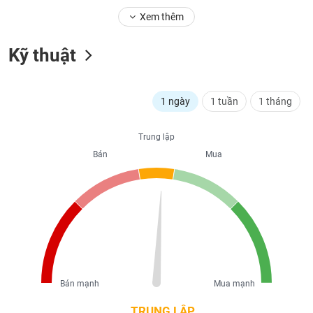
liệu
Xem thêm
Tâm
Kỹ thuật
lý
TIÊU
thị
DÙNG
trường
KHÔNG
1 ngày
1 tuần
1 tháng
THIẾT
YẾU
Trung lập
Bán
Mua
TIÊU
DÙNG
THIẾT
YẾU
Bán mạnh
Mua mạnh
CHĂM
TRUNG LẬP