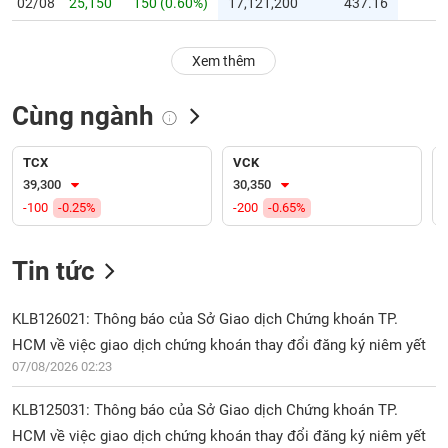
PHIẾU
02/08
25,150
150 (0.60%)
17,121,200
437.16
Hủy
niêm
yết
Xem thêm
Theo
CÔNG
dõi
Cùng ngành
CỤ
đặc
ĐẦU
biệt
TƯ
TCX
VCK
Không
39,300
30,350
được
-100
-0.25%
-200
-0.65%
ký
XUẤT
quỹ
DỮ
LIỆU
Tin tức
Danh
mục
ETF
KLB126021: Thông báo của Sở Giao dịch Chứng khoán TP.
TIN
HCM về việc giao dịch chứng khoán thay đổi đăng ký niêm yết
Cổ
MỚI
07/08/2026 02:23
phiếu
chi
Ngành
KLB125031: Thông báo của Sở Giao dịch Chứng khoán TP.
tiết
(-)
HCM về việc giao dịch chứng khoán thay đổi đăng ký niêm yết