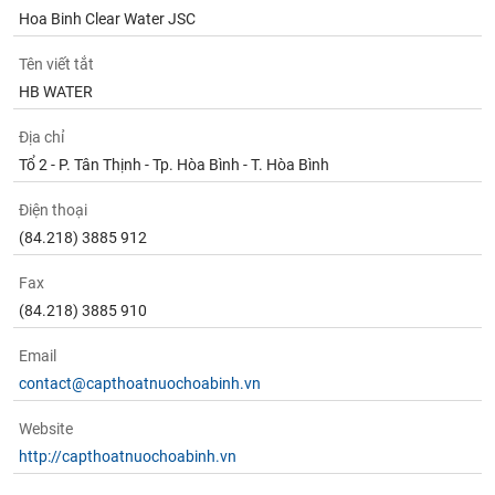
chính
Hoa Binh Clear Water JSC
Tên viết tắt
HB WATER
Công
cụ
Địa chỉ
đầu
Tổ 2 - P. Tân Thịnh - Tp. Hòa Bình - T. Hòa Bình
tư
Điện thoại
(84.218) 3885 912
Truyền
Fax
thông
(84.218) 3885 910
tài
chính
Email
contact@capthoatnuochoabinh.vn
Website
Dữ
http://capthoatnuochoabinh.vn
liệu