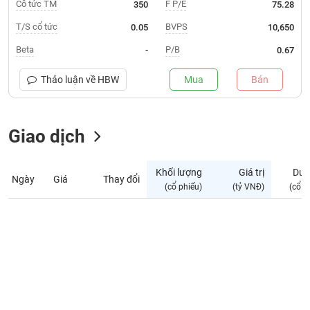
Giá
Cổ tức TM
F P/E
350
75.28
tích
Đặt
T/S cổ tức
BVPS
0.05
10,650
Biểu
lệnh
đồ
ĐÔNG
Beta
P/B
-
0.67
Nước
tài
DƯƠNG
ngoài
chính
Thảo luận về
HBW
Mua
Bán
Tự
TÀI
doanh
CHÍNH
Giao dịch
Ảnh
CÁ
hưởng
NHÂN
chỉ
Khối lượng
Giá trị
Dư 
số
Ngày
Giá
Thay đổi
(cổ phiếu)
(tỷ VNĐ)
(cổ p
Biến
PHÂN
động
TÍCH
cổ
VIETSTOCKFINANCE
phiếu
Giao
dịch
VĨ
nội
MÔ
bộ