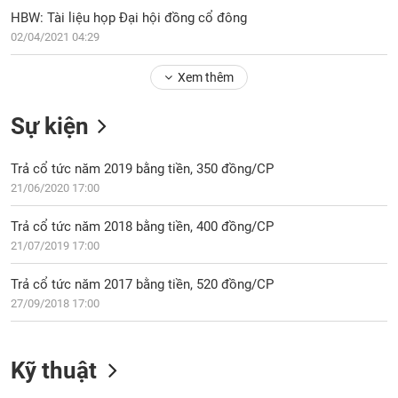
PHIẾU
Hủy
HBW: Tài liệu họp Đại hội đồng cổ đông
niêm
02/04/2021 04:29
yết
Theo
Xem thêm
CÔNG
dõi
CỤ
đặc
ĐẦU
Sự kiện
biệt
TƯ
Không
Trả cổ tức năm 2019 bằng tiền, 350 đồng/CP
được
21/06/2020 17:00
ký
XUẤT
quỹ
DỮ
Trả cổ tức năm 2018 bằng tiền, 400 đồng/CP
LIỆU
Danh
21/07/2019 17:00
mục
ETF
Trả cổ tức năm 2017 bằng tiền, 520 đồng/CP
TIN
27/09/2018 17:00
Cổ
MỚI
phiếu
chi
Ngành
Kỹ thuật
tiết
(-)