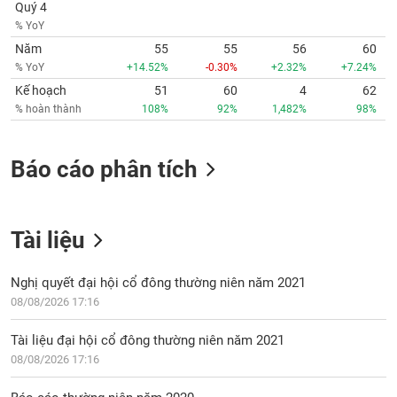
Tất cả
Cổ phiếu
Chỉ số
Chứng chỉ quỹ
Chứng q
Quý 4
% YoY
Năm
55
55
56
60
Lãnh
đạo
% YoY
+14.52%
-0.30%
+2.32%
+7.24%
(-)
Kế hoạch
51
60
4
62
% hoàn thành
108%
92%
1,482%
98%
Tất cả
Người nội bộ
Người liên quan
Cổ đông lớn
Tin
Báo cáo phân tích
tức
(-)
Tài liệu
Bài
viết
của
Nghị quyết đại hội cổ đông thường niên năm 2021
tác
08/08/2026 17:16
giả
(-)
Tài liệu đại hội cổ đông thường niên năm 2021
08/08/2026 17:16
Báo
cáo