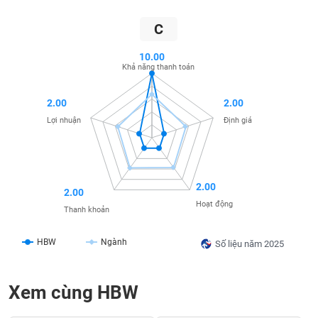
liệu
C
Tâm
lý
10.00
TIÊU
Khả năng thanh toán
thị
DÙNG
trường
KHÔNG
2.00
2.00
THIẾT
YẾU
Lợi nhuận
Định giá
2.00
TIÊU
2.00
DÙNG
Hoạt động
Thanh khoản
THIẾT
YẾU
HBW
Ngành
Số liệu năm 2025
Xem cùng HBW
CHĂM