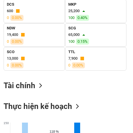
SÓC
DCS
MKP
SỨC
600
25,200
KHỎE
0
0.00%
100
0.40%
NDW
SCG
19,400
65,000
0
0.00%
100
0.15%
TÀI
CHÍNH
SCO
TTL
13,000
7,900
0
0.00%
0
0.00%
CÔNG
Tài chính
NGHỆ
THÔNG
TIN
Thực hiện kế hoạch
150
DỊCH
118 %
118 %