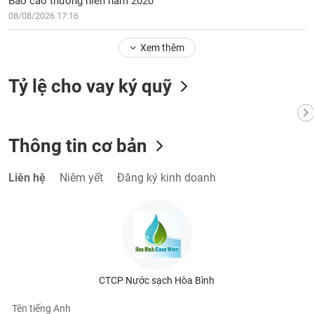
Báo cáo thường niên năm 2020
phân
08/08/2026 17:16
tích
(-)
Xem thêm
Thuật
Tỷ lệ cho vay ký quỹ
ngữ
(-)
Dịch
Thông tin cơ bản
vụ
(-)
Liên hệ
Niêm yết
Đăng ký kinh doanh
Đào
tạo
CTCP Nước sạch Hòa Bình
Sách
tài
Tên tiếng Anh