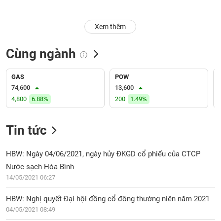
Trạng
Xem thêm
thái
NGÀNH
cổ
phiếu
Cùng ngành
Quy
DOANH
mô
GAS
POW
NGHIỆP
thị
74,600
13,600
trường
4,800
6.88%
200
1.49%
Niêm
CỔ
yết
Tin tức
PHIẾU
Niêm
yết
HBW: Ngày 04/06/2021, ngày hủy ĐKGD cổ phiếu của CTCP
mới
Nước sạch Hòa Bình
PHÁI
Niêm
SINH
14/05/2021 06:27
yết
bổ
HBW: Nghị quyết Đại hội đồng cổ đông thường niên năm 2021
sung
04/05/2021 08:49
TRÁI