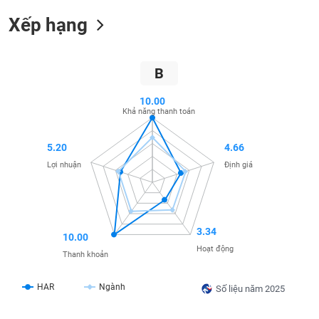
SÓC
SỨC
Xếp hạng
KHỎE
B
10.00
TÀI
Khả năng thanh toán
CHÍNH
5.20
4.66
Lợi nhuận
Định giá
CÔNG
NGHỆ
THÔNG
3.34
10.00
TIN
Hoạt động
Thanh khoản
HAR
Ngành
Số liệu năm 2025
DỊCH