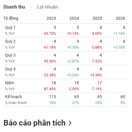
Doanh thu
Lợi nhuận
Tỷ đồng
2023
2024
2025
2026
Quý 1
5
5
4
4
% YoY
-33.70%
-15.14%
-4.00%
+1.16%
Quý 2
4
4
4
4
% YoY
-61.18%
+0.35%
-2.88%
+3.70%
Quý 3
4
4
4
% YoY
-95.56%
+2.87%
-7.52%
Quý 4
4
4
4
% YoY
-23.38%
+5.24%
-14.38%
Năm
18
18
17
% YoY
-87.40%
-2.50%
-7.19%
Kế hoạch
113
65
65
60
% hoàn thành
16%
27%
25%
0%
Báo cáo phân tích