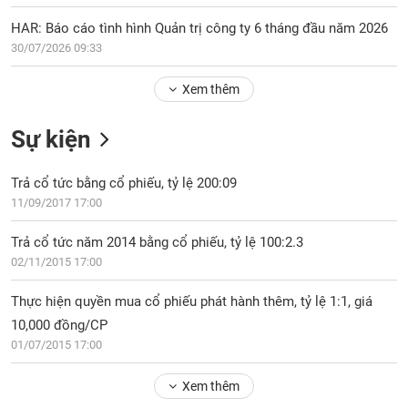
Tổng
VS-
quan
SECTOR
HAR: Báo cáo tình hình Quản trị công ty 6 tháng đầu năm 2026
30/07/2026 09:33
Giao
dịch
Xem thêm
Tài
chính
NĂNG
Sự kiện
Phân
LƯỢNG
tích
Trả cổ tức bằng cổ phiếu, tỷ lệ 200:09
kỹ
11/09/2017 17:00
thuật
Hồ
Trả cổ tức năm 2014 bằng cổ phiếu, tỷ lệ 100:2.3
NGUYÊN
sơ
VẬT
02/11/2015 17:00
doanh
LIỆU
nghiệp
Thực hiện quyền mua cổ phiếu phát hành thêm, tỷ lệ 1:1, giá
Tin
10,000 đồng/CP
tức
01/07/2015 17:00
sự
CÔNG
kiện
Xem thêm
NGHIỆP
Tài