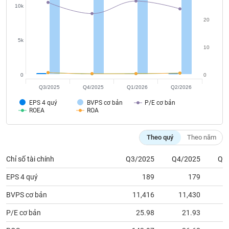
tài
10k
chính
20
5k
10
0
0
Q3/2025
Q4/2025
Q1/2026
Q2/2026
EPS 4 quý
BVPS cơ bản
P/E cơ bản
ROEA
ROA
Theo quý
Theo năm
Chỉ số tài chính
Q3/2025
Q4/2025
Q1
EPS 4 quý
189
179
BVPS cơ bản
11,416
11,430
1
P/E cơ bản
25.98
21.93