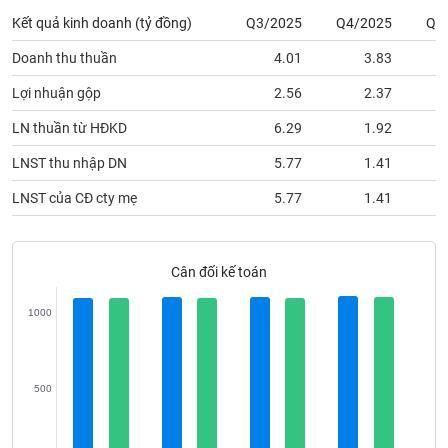
phân
Kết quả kinh doanh (tỷ đồng)
Q3/2025
Q4/2025
Q1
tích
(-)
Doanh thu thuần
4.01
3.83
Lợi nhuận gộp
2.56
2.37
Thuật
ngữ
LN thuần từ HĐKD
6.29
1.92
(-)
LNST thu nhập DN
5.77
1.41
Dịch
LNST của CĐ cty mẹ
5.77
1.41
vụ
(-)
Cân đối kế toán
Đào
tạo
1000
500
Sách
tài