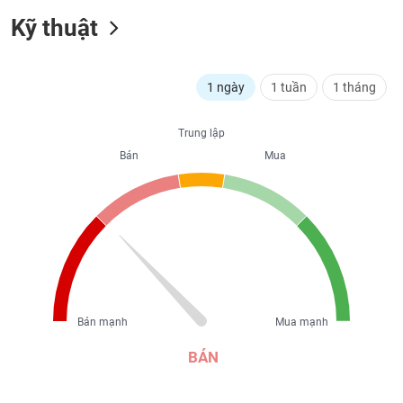
liệu
Kỹ thuật
Tâm
lý
TIÊU
1 ngày
1 tuần
1 tháng
thị
DÙNG
trường
KHÔNG
THIẾT
Trung lập
YẾU
Bán
Mua
TIÊU
DÙNG
THIẾT
YẾU
Bán mạnh
Mua mạnh
BÁN
CHĂM