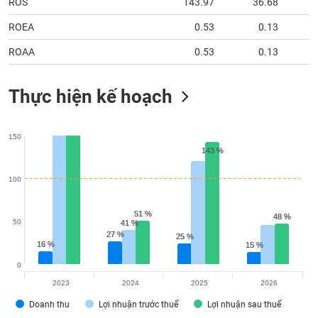
ROS
143.97
36.68
ROEA
0.53
0.13
ROAA
0.53
0.13
Thực hiện kế hoạch
150
143 %
143 %
100
51 %
51 %
48 %
48 %
50
41 %
41 %
27 %
27 %
25 %
25 %
16 %
16 %
15 %
15 %
0
2023
2024
2025
2026
Doanh thu
Lợi nhuận trước thuế
Lợi nhuận sau thuế