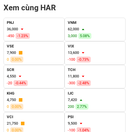
VỤ
Xem cùng HAR
TRUYỀN
THÔNG
PNJ
VNM
36,000
62,000
-450
-1.23%
3,000
5.08%
TIỆN
VSE
VIX
ÍCH
7,900
13,600
0
0.00%
-100
-0.73%
SCR
TCH
4,550
11,800
BẤT
-20
-0.44%
-300
-2.48%
ĐỘNG
SẢN
KHG
IJC
4,750
7,420
0
0.00%
200
2.77%
Mã
chứng
khoán
VCI
PSI
(-)
21,750
9,500
0
0.00%
-100
-1.04%