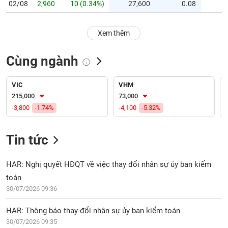
PHIẾU
Hủy
02/08
2,960
10 (0.34%)
27,600
0.08
niêm
yết
Xem thêm
Theo
CÔNG
dõi
CỤ
Cùng ngành
đặc
ĐẦU
biệt
TƯ
VIC
VHM
Không
215,000
73,000
được
-3,800
-1.74%
-4,100
-5.32%
ký
XUẤT
quỹ
DỮ
LIỆU
Tin tức
Danh
mục
ETF
HAR: Nghị quyết HĐQT về việc thay đổi nhân sự ủy ban kiểm
TIN
toán
Cổ
MỚI
phiếu
30/07/2026 09:36
chi
Ngành
tiết
HAR: Thông báo thay đổi nhân sự ủy ban kiểm toán
(-)
30/07/2026 09:35