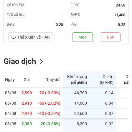
Cổ tức TM
F P/E
24.58
Trạng
T/S cổ tức
BVPS
-
11,488
thái
NGÀNH
cổ
Beta
P/B
0.28
0.25
phiếu
Thảo luận về
HAR
Mua
Bán
Quy
DOANH
mô
NGHIỆP
thị
trường
Giao dịch
Niêm
CỔ
yết
Khối lượng
Giá trị
Dư
PHIẾU
Ngày
Giá
Thay đổi
(cổ phiếu)
(tỷ VNĐ)
(cổ 
Niêm
yết
06/08
2,890
-20 (-0.69%)
46,700
0.14
mới
PHÁI
05/08
2,910
-60 (-2.02%)
14,600
0.04
Niêm
SINH
yết
04/08
2,970
-10 (-0.34%)
22,600
0.07
bổ
03/08
sung
2,980
20 (0.68%)
8,200
0.02
TRÁI