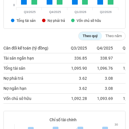
chính
0
Q3/2025
Q4/2025
Q1/2026
Q2/2026
Tổng tài sản
Nợ phải trả
Vốn chủ sỡ hữu
Công
cụ
Theo quý
Theo năm
đầu
tư
Cân đối kế toán (tỷ đồng)
Q3/2025
Q4/2025
Q1
Tài sản ngắn hạn
336.85
338.97
3
Tổng tài sản
1,095.90
1,096.76
1,0
Truyền
Nợ phải trả
3.62
3.08
thông
tài
Nợ ngắn hạn
3.62
3.08
chính
Vốn chủ sở hữu
1,092.28
1,093.69
1,0
Dữ
Chỉ số tài chính
liệu
30