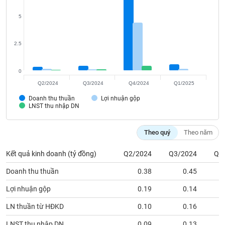
SÓC
SỨC
5
KHỎE
2.5
0
TÀI
Q2/2024
Q3/2024
Q4/2024
Q1/2025
CHÍNH
Doanh thu thuần
Lợi nhuận gộp
LNST thu nhập DN
Theo quý
Theo năm
CÔNG
NGHỆ
Kết quả kinh doanh (tỷ đồng)
Q2/2024
Q3/2024
Q4
THÔNG
TIN
Doanh thu thuần
0.38
0.45
Lợi nhuận gộp
0.19
0.14
LN thuần từ HĐKD
0.10
0.16
DỊCH
LNST thu nhập DN
0.09
0.13