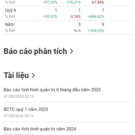
tài
% YoY
+51.93%
+75.21%
-67.54%
chính
Quý 4
1
1
7
% YoY
+20.67%
-3.16%
+846.62%
Năm
3
9
% YoY
N/A
+163.03%
Báo cáo phân tích
Tài liệu
Báo cáo tình hình quản trị 6 tháng đầu năm 2025
07/08/2026 03:13
BCTC quý 1 năm 2025
07/08/2026 03:13
Báo cáo tình hình quản trị năm 2024