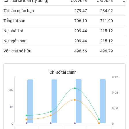
Cân đối kế toán (tỷ đồng)
Q2/2024
Q3/2024
Q4
Tất cả
Cổ phiếu
Chỉ số
Chứng chỉ quỹ
Chứng q
Tài sản ngắn hạn
279.47
284.02
2
Lãnh
Tổng tài sản
706.10
711.90
7
đạo
(-)
Nợ phải trả
209.44
215.12
2
Tất cả
Người nội bộ
Người liên quan
Cổ đông lớn
Nợ ngắn hạn
209.44
215.12
2
Vốn chủ sở hữu
496.66
496.79
5
Tin
tức
(-)
Chỉ số tài chính
0.12
Bài
viết
của
10k
0.08
tác
giả
(-)
5k
0.04
Báo
0
0
cáo