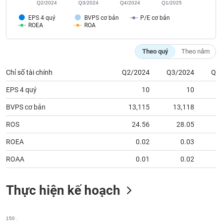
Q2/2024
Q3/2024
Q4/2024
Q1/2025
phân
tích
EPS 4 quý
BVPS cơ bản
P/E cơ bản
(-)
ROEA
ROA
Thuật
Theo quý
Theo năm
ngữ
(-)
Chỉ số tài chính
Q2/2024
Q3/2024
Q4
EPS 4 quý
10
10
Dịch
vụ
BVPS cơ bản
13,115
13,118
1
(-)
ROS
24.56
28.05
ROEA
0.02
0.03
Đào
tạo
ROAA
0.01
0.02
Thực hiện kế hoạch
Sách
tài
150