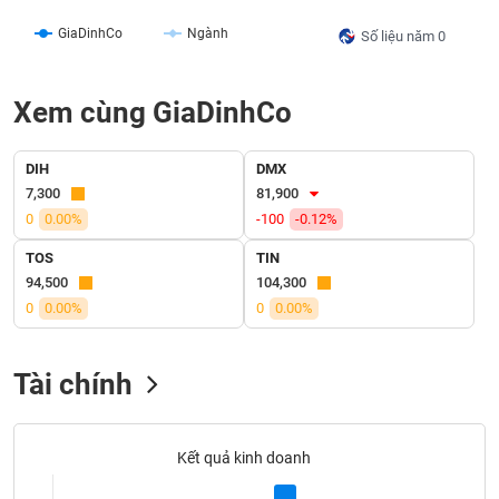
liệu
GiaDinhCo
Ngành
Số liệu năm 0
Tâm
lý
TIÊU
Xem cùng GiaDinhCo
thị
DÙNG
trường
KHÔNG
THIẾT
DIH
DMX
YẾU
7,300
81,900
0
0.00%
-100
-0.12%
TOS
TIN
94,500
104,300
TIÊU
0
0.00%
0
0.00%
DÙNG
THIẾT
YẾU
Tài chính
Kết quả kinh doanh
CHĂM