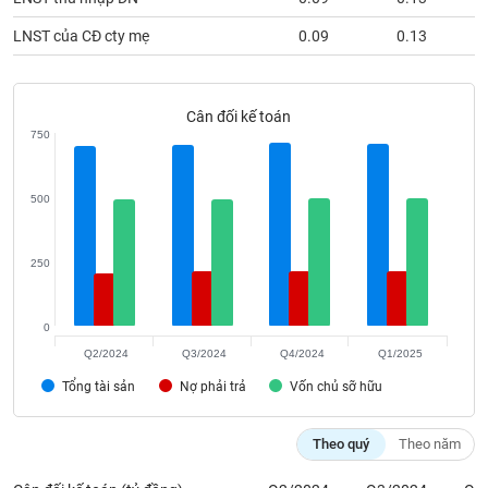
VỤ
TRUYỀN
LNST của CĐ cty mẹ
0.09
0.13
THÔNG
Cân đối kế toán
750
TIỆN
ÍCH
500
250
BẤT
ĐỘNG
0
SẢN
Q2/2024
Q3/2024
Q4/2024
Q1/2025
Tổng tài sản
Nợ phải trả
Vốn chủ sỡ hữu
Mã
chứng
khoán
Theo quý
Theo năm
(-)