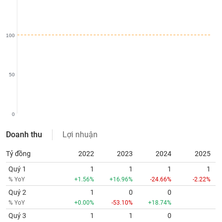
chính
100
Công
cụ
đầu
50
tư
0
Truyền
Doanh thu
Lợi nhuận
thông
tài
Tỷ đồng
2022
2023
2024
2025
chính
Quý 1
1
1
1
1
% YoY
+1.56%
+16.96%
-24.66%
-2.22%
Quý 2
1
0
0
% YoY
+0.00%
-53.10%
+18.74%
Dữ
liệu
Quý 3
1
1
0