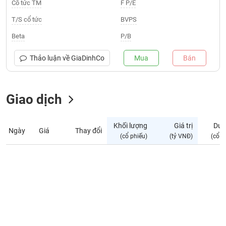
Giá
Cổ tức TM
F P/E
tích
Đặt
T/S cổ tức
BVPS
Biểu
lệnh
đồ
ĐÔNG
Beta
P/B
Nước
tài
DƯƠNG
ngoài
chính
Thảo luận về
GiaDinhCo
Mua
Bán
Tự
TÀI
doanh
CHÍNH
Giao dịch
Ảnh
CÁ
hưởng
NHÂN
chỉ
Khối lượng
Giá trị
Dư 
số
Ngày
Giá
Thay đổi
(cổ phiếu)
(tỷ VNĐ)
(cổ p
Biến
PHÂN
động
TÍCH
cổ
VIETSTOCKFINANCE
phiếu
Giao
dịch
VĨ
nội
MÔ
bộ