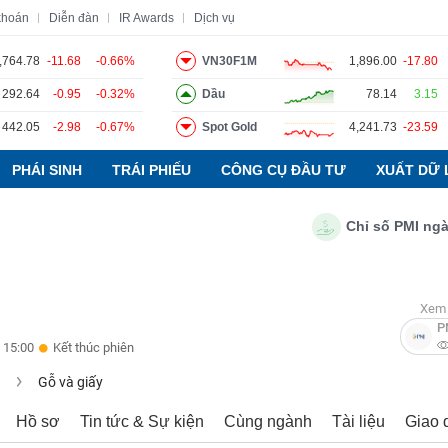
khoán
Diễn đàn
IR Awards
Dịch vụ
,764.78
-11.68
-0.66%
VN30F1M
1,896.00
-17.80
292.64
-0.95
-0.32%
Dầu
78.14
3.15
o
Tin tức
Báo cáo phân tích
Thuật ngữ
Dịch vụ
442.05
-2.98
-0.67%
Spot Gold
4,241.73
-23.59
PHÁI SINH
TRÁI PHIẾU
CÔNG CỤ ĐẦU TƯ
XUẤT DỮ 
Chỉ số PMI ngành sả
Xem 
P
 15:00
Kết thúc phiên
u
Gỗ và giấy
Hồ sơ
Tin tức & Sự kiện
Cùng ngành
Tài liệu
Giao 