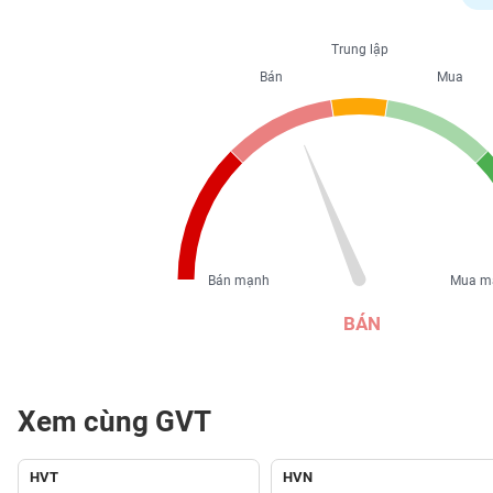
PHIẾU
Trung lập
Bán
Mua
CÔNG
CỤ
ĐẦU
TƯ
XUẤT
DỮ
Bán mạnh
Mua m
LIỆU
BÁN
TIN
MỚI
Xem cùng GVT
Ngành
(-)
HVT
HVN