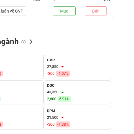
luận về
GVT
Mua
Bán
ngành
ua
NN bán
Tự doanh mua
Tự doanh bán
GVR
NĐ)
(tỷ VNĐ)
(tỷ VNĐ)
(tỷ VNĐ)
27,850
%
.00
0.00
-300
0.00
-1.07%
0.00
.00
0.00
0.00
0.00
DGC
43,350
.00
0.00
0.00
0.00
2,800
6.91%
.00
0.00
0.00
0.00
DPM
.00
0.00
0.00
0.00
21,500
%
-300
-1.38%