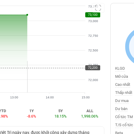
73,250
73,100
73,000
72,750
72,500
72,250
72,200
KLGD
Mở cửa
72,000
Cao nhất
Thấp nhất
13:00
14:00
15:00
Dư mua
Dư bán
YTD
1Y
5Y
ALL
6.98%
-8.6%
18.15%
1,998.06%
Cổ tức TM
T/S cổ tức
 Việt Trì ngày nay, được khởi công xây dựng tháng
Beta