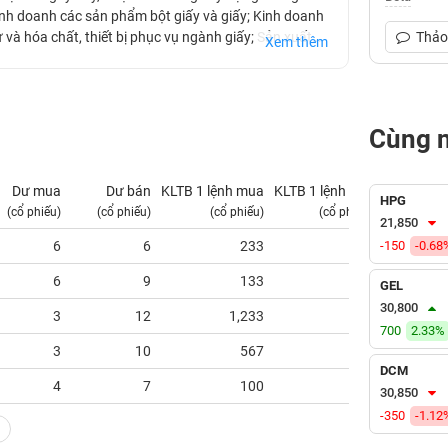
inh doanh các sản phẩm bột giấy và giấy; Kinh doanh
ư và hóa chất, thiết bị phục vụ ngành giấy; Sản xuất
Thảo 
Xem thêm
iấy Việt Trì hiện đang quản lý và vận hành Nhà máy
ền sản xuất giấy bao bì công nghiệp có công suất
Cùng 
Dư mua
Dư bán
KLTB 1 lệnh mua
KLTB 1 lệnh bán
NN m
HPG
(cổ phiếu)
(cổ phiếu)
(cổ phiếu)
(cổ phiếu)
(tỷ V
21,850
6
6
233
417
-150
-0.68
0
6
9
133
256
0
GEL
30,800
3
12
1,233
133
0
700
2.33%
3
10
567
160
0
DCM
4
7
100
100
0
30,850
-350
-1.12