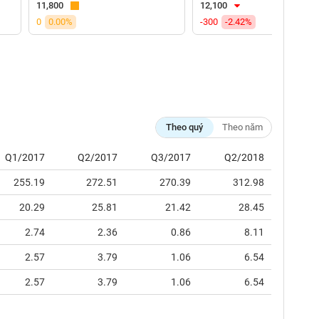
11,800
12,100
0
0.00%
-300
-2.42%
Theo quý
Theo năm
Q1/2017
Q2/2017
Q3/2017
Q2/2018
255.19
272.51
270.39
312.98
20.29
25.81
21.42
28.45
2.74
2.36
0.86
8.11
2.57
3.79
1.06
6.54
2.57
3.79
1.06
6.54