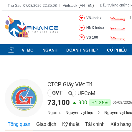
(
)
Đấu trường chứng 
Thứ Sáu, 07/08/2026
22:35:09
Vietstock
VN
|
EN
VN-Index
1
HNX-Index
Tất cả
Tính năng
Ngành
Mã chứng khoán
Lãnh đạ
VS 100
Tính
năng
VĨ MÔ
NGÀNH
DOANH NGHIỆP
CỔ PHIẾU
(-)
VIETSTOCK
CTCP Giấy Việt Trì
GVT
CHỨNG
UPCoM
KHOÁN
73,100
900
+1.25%
06/08/2026
Ngành:
Nguyên vật liệu
Nguyên vật liệ
DOANH
Tổng quan
Giao dịch
Kỹ thuật
Tài chính
Xếp hạng
NGHIỆP