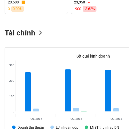
23,500
23,950
VS-
0
0.00%
-900
-3.62%
SECTOR
Tài chính
NĂNG
LƯỢNG
Kết quả kinh doanh
300
NGUYÊN
200
VẬT
LIỆU
100
0
Q1/2017
Q2/2017
Q3/2017
CÔNG
NGHIỆP
Doanh thu thuần
Lợi nhuận gộp
LNST thu nhập DN