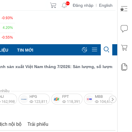
9+
Đăng nhập
English
|
-0.93%
4.20%
-0.55%
LIỆU
TIN MỚI
n xuất Việt Nam tháng 7/2026: Sản lượng, số lượng đơn đặt hàng
nhiều
NJ
HPG
FPT
MBB
V
162,998
123,811
118,391
104,672
dịch nội bộ
Trái phiếu