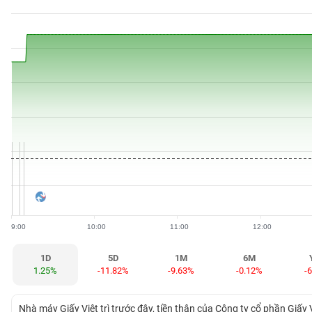
BẤT
ĐỘNG
SẢN
TÀI
CHÍNH
HÀNG
HÓA
9:00
10:00
11:00
12:00
KINH
TẾ
1D
5D
1M
6M
1.25%
-11.82%
-9.63%
-0.12%
-
THẾ
Nhà máy Giấy Việt trì trước đây, tiền thân của Công ty cổ phần Giấy