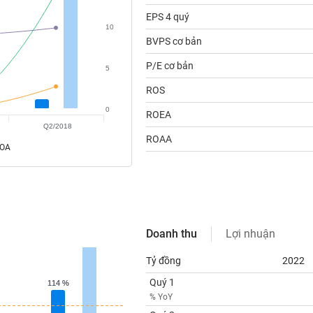
EPS 4 quý
10
BVPS cơ bản
P/E cơ bản
5
ROS
0
ROEA
Q2/2018
ROAA
ROA
Doanh thu
Lợi nhuận
Tỷ đồng
2022
Quý 1
114 %
114 %
% YoY