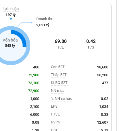
Lợi nhuận
197 tỷ
Doanh thu
2,021 tỷ
Vốn hóa
69.80
0.42
848 tỷ
P/E
P/S
Cao 52T
400
98,600
Thấp 52T
72,900
56,200
KLBQ 52T
73,100
477
NN mua
72,900
-
% NN sở hữu
1,000
0.02
EPS
2,100
1,034
F P/E
6,000
8.38
BVPS
0.08
12,607
P/B
1.38
5.73