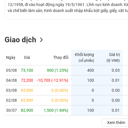
GIỚI
12/1958, đi vào hoạt động ngày 19/5/1961. Lĩnh vực kinh doanh: K
và chế biến lâm sản; Kinh doanh xuất nhập khẩu bột giấy, giấy, vật t
hòm hộp, đóng gói sản phẩm; Kinh doanh vận tải. Công ty Cổ phần G
ĐÔNG
Giấy Việt Trì với tổng công suất 80,000 tấn/năm, trong đó dây chuy
DƯƠNG
25,000 tấn/năm.
Giao dịch
TÀI
CHÍNH
Khối lượng
Giá trị
Ngày
Giá
Thay đổi
CÁ
(cổ phiếu)
(tỷ VNĐ)
NHÂN
05/08
73,100
900 (1.25%)
400
0.03
04/08
72,200
-10,700 (-12.91%)
100
0.01
PHÂN
TÍCH
03/08
82,900
0 (0.00%)
0
0.00
VIETSTOCKFINANCE
02/08
82,900
0 (0.00%)
0
0.00
30/07
82,900
1,500 (1.84%)
100
0.01
VĨ
Xem thêm
MÔ