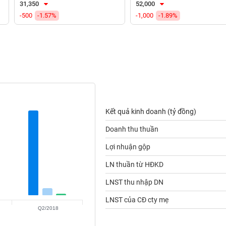
31,350
52,000
-500
-1.57%
-1,000
-1.89%
Kết quả kinh doanh (tỷ đồng)
Doanh thu thuần
Lợi nhuận gộp
LN thuần từ HĐKD
LNST thu nhập DN
LNST của CĐ cty mẹ
Q2/2018