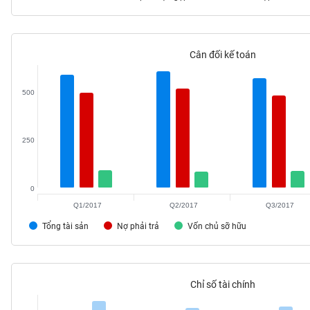
Cân đối kế toán
TIÊU
DÙNG
KHÔNG
500
THIẾT
YẾU
250
0
TIÊU
DÙNG
Q1/2017
Q2/2017
Q3/2017
THIẾT
Tổng tài sản
Nợ phải trả
Vốn chủ sỡ hữu
YẾU
Chỉ số tài chính
CHĂM