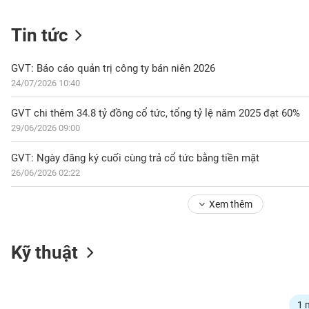
Tin tức
NGÀNH
GVT: Báo cáo quản trị công ty bán niên 2026
24/07/2026 10:40
DOANH
GVT chi thêm 34.8 tỷ đồng cổ tức, tổng tỷ lệ năm 2025 đạt 60%
NGHIỆP
29/06/2026 09:00
GVT: Ngày đăng ký cuối cùng trả cổ tức bằng tiền mặt
26/06/2026 02:22
CỔ
PHIẾU
Xem thêm
PHÁI
Kỹ thuật
SINH
TRÁI
1 