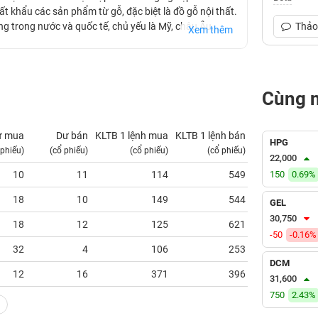
ất khẩu các sản phẩm từ gỗ, đặc biệt là đồ gỗ nội thất.
g trong nước và quốc tế, chủ yếu là Mỹ, châu Âu,
Thảo 
Xem thêm
 phẩm và nâng cao năng lực cạnh tranh quốc tế.
Cùng 
ư mua
Dư bán
KLTB 1 lệnh mua
KLTB 1 lệnh bán
NN mua
HPG
 phiếu)
(cổ phiếu)
(cổ phiếu)
(cổ phiếu)
(tỷ VNĐ)
22,000
10
11
114
549
150
0.00
0.69%
18
10
149
544
0.00
GEL
30,750
18
12
125
621
0.00
-50
-0.16%
32
4
106
253
0.00
DCM
12
16
371
396
0.00
31,600
750
2.43%