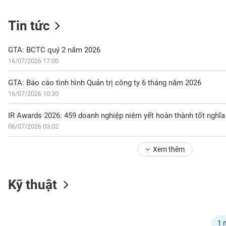
Tin tức
NGÀNH
GTA: BCTC quý 2 năm 2026
16/07/2026 17:00
DOANH
GTA: Báo cáo tình hình Quản trị công ty 6 tháng năm 2026
NGHIỆP
16/07/2026 10:30
06/07/2026 03:02
CỔ
PHIẾU
Xem thêm
PHÁI
Kỹ thuật
SINH
TRÁI
1 