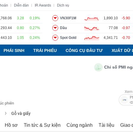
khoán
Diễn đàn
IR Awards
Dịch vụ
,768.06
3.28
0.19%
VN30F1M
1,890.10
-5.90
293.44
0.80
0.27%
Dầu
77.08
-0.97
o
Tin tức
Báo cáo phân tích
Thuật ngữ
Dịch vụ
443.10
1.05
0.24%
Spot Gold
4,341.71
-0.70
PHÁI SINH
TRÁI PHIẾU
CÔNG CỤ ĐẦU TƯ
XUẤT DỮ 
Chỉ số PMI ngành s
Xem 
P
húc phiên
u
Gỗ và giấy
Hồ sơ
Tin tức & Sự kiện
Cùng ngành
Tài liệu
Giao 