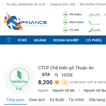
(
)
Đấu trường chứng 
Thứ Bảy, 08/08/2026
08:10:39
Vietstock
VN
|
EN
VN-Index
1
HNX-Index
Tất cả
Tính năng
Ngành
Mã chứng khoán
Lãnh đạ
VS 100
Tính
năng
VĨ MÔ
NGÀNH
DOANH NGHIỆP
CỔ PHIẾU
(-)
VIETSTOCK
CTCP Chế biến gỗ Thuận An
GTA
CHỨNG
HOSE
KHOÁN
8,200
%
07/08/2026 14:57
Kết t
Ngành:
Nguyên vật liệu
Nguyên vật liệ
DOANH
Tổng quan
Giao dịch
Kỹ thuật
Tài chính
Xếp hạng
NGHIỆP