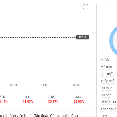
8,200
8,200
KLGD
Mở cửa
Cao nhất
Thấp nhất
13:00
14:00
15:00
Dư mua
Dư bán
YTD
1Y
5Y
ALL
4.49%
-13.03%
-30.17%
-52.00%
Cổ tức TM
T/S cổ tức
n vị thành viên thuộc Tập đoàn Công nghiệp Cao su
Beta