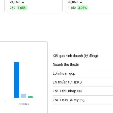
24,150
39,050
250
1.05%
1,150
3.03%
Kết quả kinh doanh (tỷ đồng)
Doanh thu thuần
Lợi nhuận gộp
LN thuần từ HĐKD
LNST thu nhập DN
LNST của CĐ cty mẹ
Q2/2026