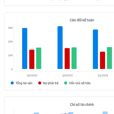
Cân đối kế toán
TIÊU
300
DÙNG
KHÔNG
THIẾT
200
YẾU
100
0
TIÊU
DÙNG
Q3/2025
Q4/2025
Q1/2026
THIẾT
Tổng tài sản
Nợ phải trả
Vốn chủ sỡ hữu
YẾU
Chỉ số tài chính
CHĂM