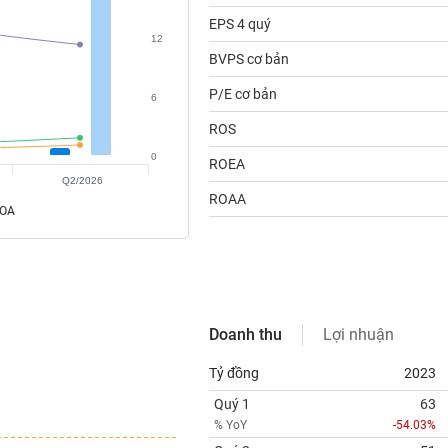
EPS 4 quý
12
BVPS cơ bản
P/E cơ bản
6
ROS
0
ROEA
Q2/2026
ROAA
ROA
Doanh thu
Lợi nhuận
Tỷ đồng
2023
Quý 1
63
% YoY
-54.03%