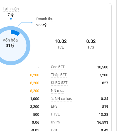
Lợi nhuận
7 tỷ
Doanh thu
255 tỷ
Vốn hóa
10.02
0.32
81 tỷ
P/E
P/S
Cao 52T
-
10,500
Thấp 52T
8,200
7,200
KLBQ 52T
8,200
827
NN mua
8,200
-
% NN sở hữu
1,000
0.34
EPS
3,200
819
F P/E
500
13.28
BVPS
0.06
16,591
P/B
-0.05
0.49