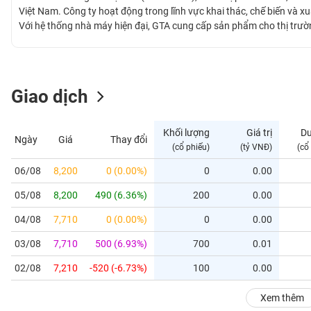
GIỚI
Việt Nam. Công ty hoạt động trong lĩnh vực khai thác, chế biến và xu
Với hệ thống nhà máy hiện đại, GTA cung cấp sản phẩm cho thị trườn
Australia. Công ty định hướng mở rộng thị trường, đa dạng hóa sản
ĐÔNG
DƯƠNG
Giao dịch
TÀI
CHÍNH
Khối lượng
Giá trị
D
Ngày
Giá
Thay đổi
CÁ
(cổ phiếu)
(tỷ VNĐ)
(cổ
NHÂN
06/08
8,200
0 (0.00%)
0
0.00
05/08
8,200
490 (6.36%)
200
0.00
PHÂN
TÍCH
04/08
7,710
0 (0.00%)
0
0.00
VIETSTOCKFINANCE
03/08
7,710
500 (6.93%)
700
0.01
02/08
7,210
-520 (-6.73%)
100
0.00
VĨ
Xem thêm
MÔ