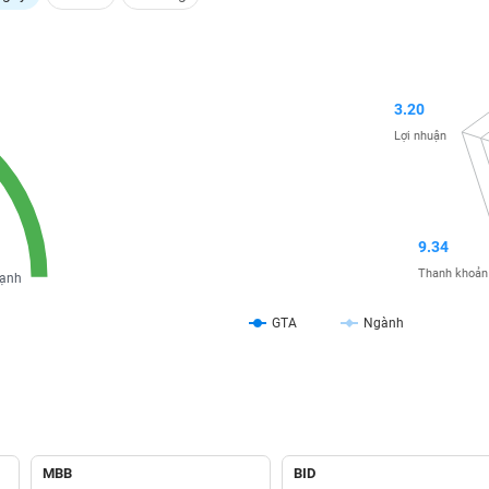
3.20
Lợi nhuận
9.34
Thanh khoản
ạnh
GTA
Ngành
MBB
BID