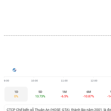
BẤT
ĐỘNG
SẢN
TÀI
CHÍNH
HÀNG
HÓA
9:00
10:00
11:00
12:00
KINH
TẾ
1D
5D
1M
6M
0%
13.73%
-6.5%
-10.87%
-1
THẾ
CTCP Chế biến gỗ Thuận An (HOSE: GTA), thành lập năm 2001, là đơ