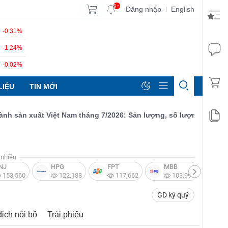
9+
Đăng nhập
English
|
-0.31%
-1.24%
-0.02%
LIỆU
TIN MỚI
ản xuất Việt Nam tháng 7/2026: Sản lượng, số lượng đơn đặt hàn
nhiều
NJ
HPG
FPT
MBB
V
153,560
122,188
117,662
103,997
GD ký quỹ
dịch nội bộ
Trái phiếu