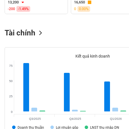
13,200
16,650
VS-
-200
-1.49%
0
0.00%
SECTOR
Tài chính
NĂNG
LƯỢNG
Kết quả kinh doanh
75
NGUYÊN
50
VẬT
LIỆU
25
0
Q3/2025
Q4/2025
Q1/2026
CÔNG
NGHIỆP
Doanh thu thuần
Lợi nhuận gộp
LNST thu nhập DN