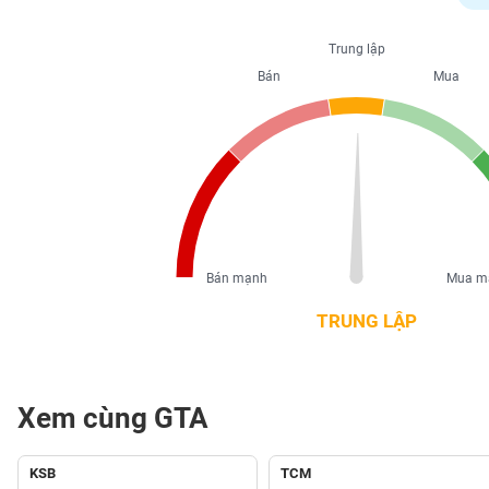
PHIẾU
Trung lập
Bán
Mua
CÔNG
CỤ
ĐẦU
TƯ
XUẤT
DỮ
Bán mạnh
Mua m
LIỆU
TRUNG LẬP
TIN
MỚI
Xem cùng GTA
Ngành
(-)
KSB
TCM