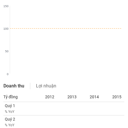
SÓC
150
SỨC
KHỎE
100
TÀI
CHÍNH
50
0
CÔNG
NGHỆ
Doanh thu
Lợi nhuận
THÔNG
TIN
Tỷ đồng
2012
2013
2014
2015
Quý 1
% YoY
Quý 2
DỊCH
% YoY