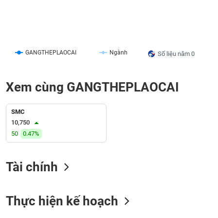
liệu
Tâm
lý
TIÊU
thị
DÙNG
GANGTHEPLAOCAI
Ngành
Số liệu năm 0
trường
KHÔNG
THIẾT
YẾU
Xem cùng GANGTHEPLAOCAI
SMC
10,750
TIÊU
50
0.47%
DÙNG
THIẾT
YẾU
Tài chính
Thực hiện kế hoạch
CHĂM