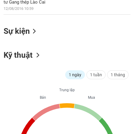
PHIẾU
Hủy
tư Gang thép Lào Cai
niêm
12/08/2016 10:59
yết
Theo
CÔNG
Sự kiện
dõi
CỤ
đặc
ĐẦU
biệt
TƯ
Không
Kỹ thuật
được
ký
XUẤT
quỹ
DỮ
1 ngày
1 tuần
1 tháng
LIỆU
Danh
mục
Trung lập
ETF
Bán
Mua
TIN
Cổ
MỚI
phiếu
chi
Ngành
tiết
(-)