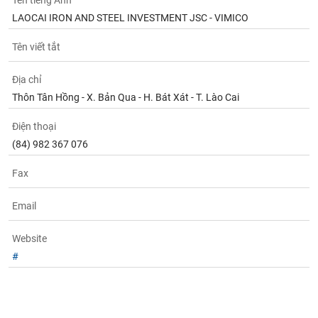
Tên tiếng Anh
phân
LAOCAI IRON AND STEEL INVESTMENT JSC - VIMICO
tích
(-)
Tên viết tắt
Thuật
Địa chỉ
ngữ
(-)
Thôn Tân Hồng - X. Bản Qua - H. Bát Xát - T. Lào Cai
Điện thoại
Dịch
(84) 982 367 076
vụ
(-)
Fax
Email
Đào
tạo
Website
#
Sách
tài