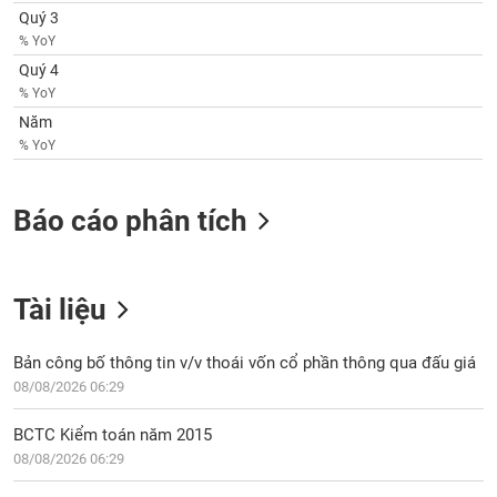
VỤ
Quý 3
TRUYỀN
% YoY
THÔNG
Quý 4
% YoY
Năm
% YoY
TIỆN
ÍCH
Báo cáo phân tích
BẤT
Tài liệu
ĐỘNG
SẢN
Bản công bố thông tin v/v thoái vốn cổ phần thông qua đấu giá
08/08/2026 06:29
Mã
chứng
BCTC Kiểm toán năm 2015
khoán
(-)
08/08/2026 06:29