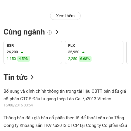
Trạng
Xem thêm
thái
NGÀNH
cổ
phiếu
Cùng ngành
Quy
DOANH
mô
BSR
PLX
NGHIỆP
thị
26,200
35,950
trường
1,150
4.59%
2,250
6.68%
Niêm
CỔ
yết
Tin tức
PHIẾU
Niêm
yết
Bổ sung và đính chính thông tin trong tài liệu CBTT bán đấu giá
mới
cổ phần CTCP Đầu tư gang thép Lào Cai \u2013 Vimico
PHÁI
Niêm
SINH
16/08/2016 03:54
yết
bổ
Thông báo đấu giá bán cổ phần theo lô để thoái vốn của Tổng
sung
Công ty Khoáng sản TKV \u2013 CTCP tại Công ty Cổ phần Đầu
TRÁI