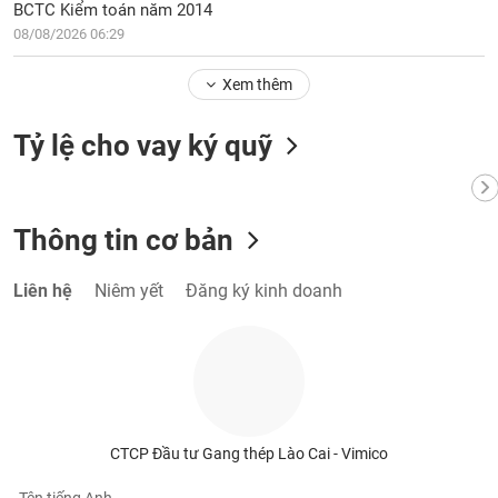
Tất cả
Cổ phiếu
Chỉ số
Chứng chỉ quỹ
Chứng q
BCTC Kiểm toán năm 2014
08/08/2026 06:29
Lãnh
đạo
Xem thêm
(-)
Tỷ lệ cho vay ký quỹ
Tất cả
Người nội bộ
Người liên quan
Cổ đông lớn
Tin
tức
Thông tin cơ bản
(-)
Liên hệ
Niêm yết
Đăng ký kinh doanh
Bài
viết
của
tác
giả
(-)
CTCP Đầu tư Gang thép Lào Cai - Vimico
Báo
cáo