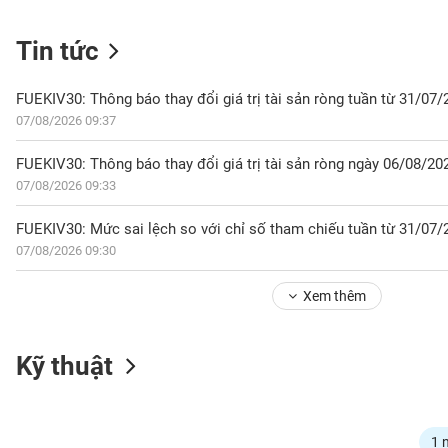
Tin tức
NGÀNH
FUEKIV30: Thông báo thay đổi giá trị tài sản ròng tuần từ 31/07
07/08/2026 09:37
DOANH
FUEKIV30: Thông báo thay đổi giá trị tài sản ròng ngày 06/08/20
NGHIỆP
07/08/2026 09:33
FUEKIV30: Mức sai lệch so với chỉ số tham chiếu tuần từ 31/07
07/08/2026 09:30
CỔ
PHIẾU
Xem thêm
PHÁI
Kỹ thuật
SINH
TRÁI
1 