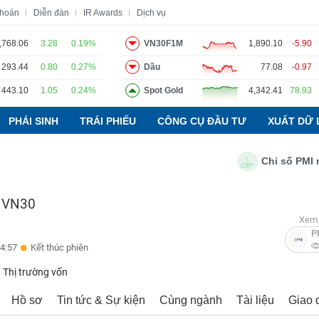
khoán
Diễn đàn
IR Awards
Dịch vụ
,768.06
3.28
0.19%
VN30F1M
1,890.10
-5.90
293.44
0.80
0.27%
Dầu
77.08
-0.97
o
Tin tức
Báo cáo phân tích
Thuật ngữ
Dịch vụ
443.10
1.05
0.24%
Spot Gold
4,342.41
78.93
PHÁI SINH
TRÁI PHIẾU
CÔNG CỤ ĐẦU TƯ
XUẤT DỮ 
Chỉ số PMI ngàn
 VN30
Xem 
P
4:57
Kết thúc phiên
Thị trường vốn
Hồ sơ
Tin tức & Sự kiện
Cùng ngành
Tài liệu
Giao 