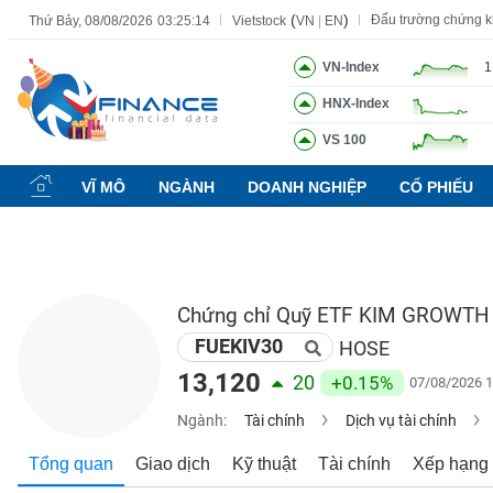
(
)
Đấu trường chứng 
Thứ Bảy, 08/08/2026
03:25:15
Vietstock
VN
|
EN
VN-Index
1
HNX-Index
Tất cả
Tính năng
Ngành
Mã chứng khoán
Lãnh đạ
VS 100
Tính
năng
VĨ MÔ
NGÀNH
DOANH NGHIỆP
CỔ PHIẾU
(-)
VIETSTOCK
Chứng chỉ Quỹ ETF KIM GROWTH
FUEKIV30
CHỨNG
HOSE
KHOÁN
13,120
20
+0.15%
07/08/2026 1
Ngành:
Tài chính
Dịch vụ tài chính
DOANH
Tổng quan
Giao dịch
Kỹ thuật
Tài chính
Xếp hạng
NGHIỆP