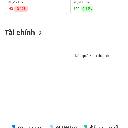
34,250
70,800
VS-
-40
-0.12%
100
0.14%
SECTOR
Tài chính
NĂNG
LƯỢNG
Kết quả kinh doanh
NGUYÊN
VẬT
LIỆU
CÔNG
NGHIỆP
Doanh thu thuần
Lợi nhuận gộp
LNST thu nhập DN