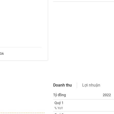
ROA
Doanh thu
Lợi nhuận
Tỷ đồng
2022
Quý 1
% YoY