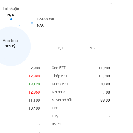
Lợi nhuận
N/A
Doanh thu
N/A
Vốn hóa
-
-
109 tỷ
P/E
P/B
Cao 52T
2,800
14,200
Thấp 52T
12,980
11,700
KLBQ 52T
13,120
9,480
NN mua
12,960
1,100
% NN sở hữu
11,100
88.99
EPS
10,400
F P/E
-
BVPS
-
-