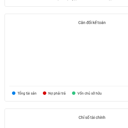
Cân đối kế toán
TIÊU
DÙNG
KHÔNG
THIẾT
YẾU
TIÊU
DÙNG
THIẾT
Tổng tài sản
Nợ phải trả
Vốn chủ sỡ hữu
YẾU
Chỉ số tài chính
CHĂM