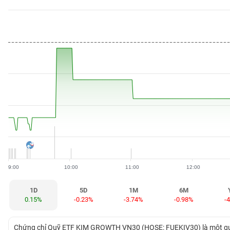
BẤT
ĐỘNG
SẢN
TÀI
CHÍNH
HÀNG
HÓA
9:00
10:00
11:00
12:00
KINH
TẾ
1D
5D
1M
6M
0.15%
-0.23%
-3.74%
-0.98%
-
THẾ
Chứng chỉ Quỹ ETF KIM GROWTH VN30 (HOSE: FUEKIV30) là một quỹ 