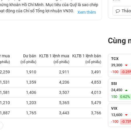
Chứng khoán Hồ Chí Minh. Mục tiêu của Quỹ là sao chép
 hoạt động của Chỉ số Tổng lợi nhuận VN30.
Thảo 
Xem thêm
Cùng 
ư mua
Dư bán
KLTB 1 lệnh mua
KLTB 1 lệnh bán
NN mua
TCX
 phiếu)
(cổ phiếu)
(cổ phiếu)
(cổ phiếu)
(tỷ VNĐ)
39,300
2,259
1,910
2,911
3,491
-100
0.01
-0.25
1,531
1,359
4,206
4,853
0.00
SSI
24,450
1,581
1,406
3,507
4,013
0.28
150
0.62%
1,210
1,203
5,365
5,479
0.66
VIX
1,887
1,765
3,443
3,766
0.02
13,600
-100
-0.73