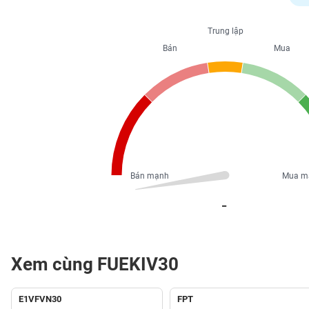
PHIẾU
Trung lập
Bán
Mua
CÔNG
CỤ
ĐẦU
TƯ
XUẤT
DỮ
Bán mạnh
Mua m
LIỆU
_
TIN
MỚI
Xem cùng FUEKIV30
Ngành
(-)
E1VFVN30
FPT