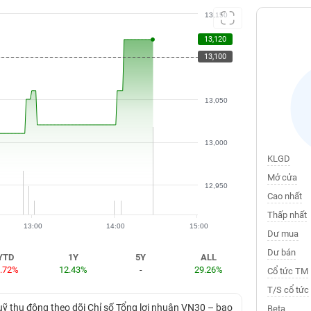
13,150
13,120
13,100
13,100
13,050
13,000
KLGD
Mở cửa
12,950
Cao nhất
Thấp nhất
13:00
14:00
15:00
Dư mua
Dư bán
YTD
1Y
5Y
ALL
4.72%
12.43%
-
29.26%
Cổ tức TM
T/S cổ tức
thụ động theo dõi Chỉ số Tổng lợi nhuận VN30 – bao
Beta