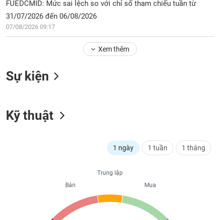
Tổng
FUEDCMID: Mức sai lệch so với chỉ số tham chiếu tuần từ
VS-
quan
SECTOR
31/07/2026 đến 06/08/2026
Giao
07/08/2026 09:17
dịch
Xem thêm
Tài
chính
NĂNG
Sự kiện
Phân
LƯỢNG
tích
kỹ
thuật
Kỹ thuật
Hồ
NGUYÊN
sơ
VẬT
doanh
1 ngày
1 tuần
1 tháng
LIỆU
nghiệp
Tin
Trung lập
tức
Bán
Mua
sự
CÔNG
kiện
NGHIỆP
Tài