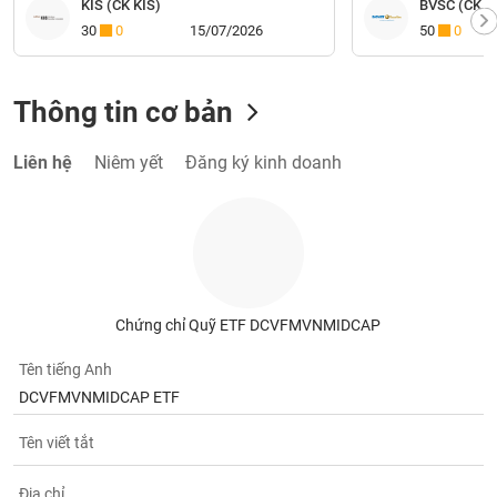
KIS (CK KIS)
BVSC (CK Bả
30
0
15/07/2026
50
0
Thông tin cơ bản
Liên hệ
Niêm yết
Đăng ký kinh doanh
Chứng chỉ Quỹ ETF DCVFMVNMIDCAP
Tên tiếng Anh
DCVFMVNMIDCAP ETF
Tên viết tắt
Địa chỉ