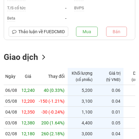
T/S cổ tức
BVPS
-
Trạng
thái
Beta
-
NGÀNH
cổ
phiếu
Thảo luận về
FUEDCMID
Mua
Bán
Quy
DOANH
mô
NGHIỆP
Giao dịch
thị
trường
Niêm
Khối lượng
Giá trị
Dư
Ngày
Giá
Thay đổi
CỔ
yết
(cổ phiếu)
(tỷ VNĐ)
(cổ 
PHIẾU
Niêm
06/08
12,240
40 (0.33%)
5,200
0.06
yết
mới
05/08
12,200
-150 (-1.21%)
3,100
0.04
PHÁI
Niêm
SINH
04/08
12,350
-30 (-0.24%)
1,100
0.01
yết
03/08
12,380
200 (1.64%)
4,400
0.05
bổ
sung
TRÁI
02/08
12,180
260 (2.18%)
3,000
0.04