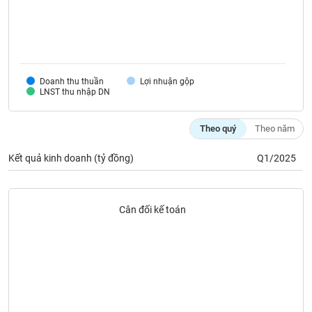
Tất cả
Cổ phiếu
Chỉ số
Chứng chỉ quỹ
Chứng q
Lãnh
đạo
(-)
Doanh thu thuần
Lợi nhuận gộp
Tất cả
Người nội bộ
Người liên quan
Cổ đông lớn
LNST thu nhập DN
Tin
Theo quý
Theo năm
tức
(-)
Kết quả kinh doanh (tỷ đồng)
Q1/2025
Bài
viết
Cân đối kế toán
của
tác
giả
(-)
Báo
cáo