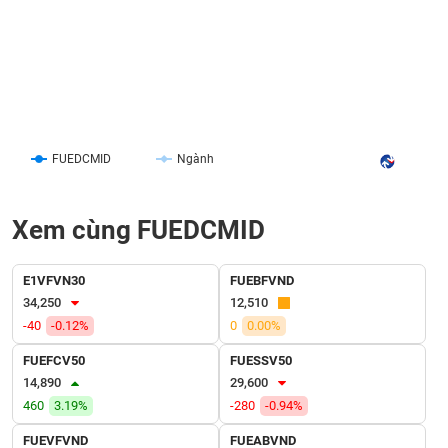
SÓC
SỨC
KHỎE
TÀI
FUEDCMID
Ngành
CHÍNH
Xem cùng FUEDCMID
CÔNG
E1VFVN30
FUEBFVND
NGHỆ
34,250
12,510
THÔNG
-40
-0.12%
0
0.00%
TIN
FUEFCV50
FUESSV50
14,890
29,600
460
3.19%
-280
-0.94%
DỊCH
FUEVFVND
FUEABVND