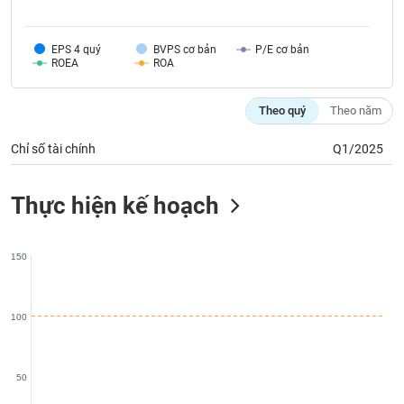
chính
EPS 4 quý
BVPS cơ bản
P/E cơ bản
ROEA
ROA
Công
cụ
Theo quý
Theo năm
đầu
tư
Chỉ số tài chính
Q1/2025
Thực hiện kế hoạch
Truyền
thông
150
tài
chính
100
Dữ
50
liệu