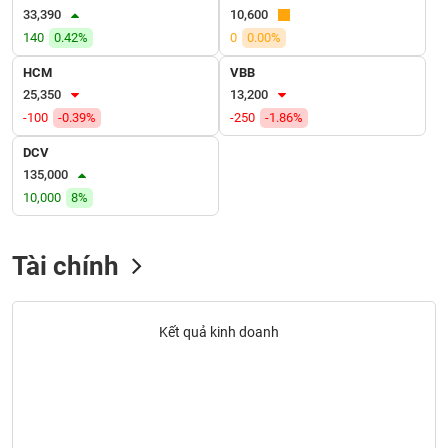
VỤ
33,390
10,600
TRUYỀN
140
0.42%
0
0.00%
THÔNG
HCM
VBB
25,350
13,200
-100
-0.39%
-250
-1.86%
TIỆN
DCV
ÍCH
135,000
10,000
8%
Tài chính
BẤT
ĐỘNG
SẢN
Kết quả kinh doanh
Mã
chứng
khoán
(-)