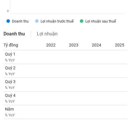
tài
chính
0
Doanh thu
Lợi nhuận trước thuế
Lợi nhuận sau thuế
Doanh thu
Lợi nhuận
Tỷ đồng
2022
2023
2024
2025
Quý 1
% YoY
Quý 2
% YoY
Quý 3
% YoY
Quý 4
% YoY
Năm
% YoY