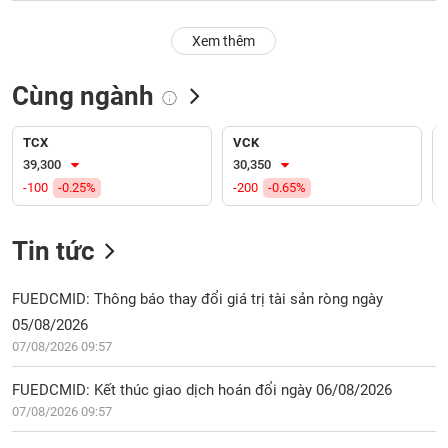
PHIẾU
Hủy
niêm
Xem thêm
yết
Theo
Cùng ngành
CÔNG
dõi
CỤ
đặc
ĐẦU
biệt
TCX
VCK
TƯ
39,300
30,350
Không
-100
-0.25%
-200
-0.65%
được
ký
XUẤT
quỹ
DỮ
Tin tức
LIỆU
Danh
mục
FUEDCMID: Thông báo thay đổi giá trị tài sản ròng ngày
ETF
05/08/2026
TIN
07/08/2026 09:57
Cổ
MỚI
phiếu
FUEDCMID: Kết thúc giao dịch hoán đổi ngày 06/08/2026
chi
Ngành
tiết
07/08/2026 09:57
(-)