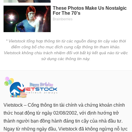
* Vietstock tổng hợp thông tin từ các nguồn đáng tin cậy vào thời
điểm công bố cho mục đích cung cấp thông tin tham khảo.
Vietstock không chịu trách nhiệm đối với bất kỳ kết quả nào từ việc
sử dụng các thông tin này.
Vietstock – Cổng thông tin tài chính và chứng khoán chính
thức hoạt động từ ngày 02/08/2002, với định hướng trở
thành người bạn đồng hành đáng tin cậy của nhà đầu tư.
Ngay từ những ngày đầu, Vietstock đã không ngừng nỗ lực