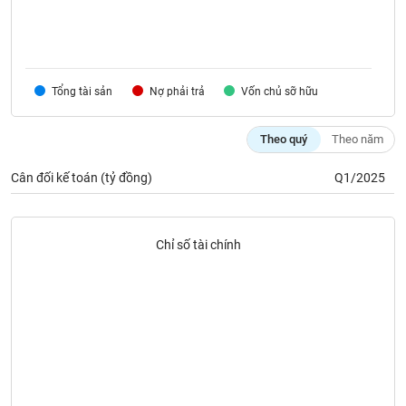
phân
tích
(-)
Tổng tài sản
Nợ phải trả
Vốn chủ sỡ hữu
Thuật
ngữ
(-)
Theo quý
Theo năm
Cân đối kế toán (tỷ đồng)
Q1/2025
Dịch
vụ
(-)
Chỉ số tài chính
Đào
tạo
Sách
tài