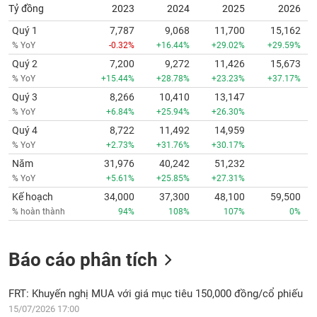
Tỷ đồng
2023
2024
2025
2026
Quý 1
7,787
9,068
11,700
15,162
% YoY
-0.32%
+16.44%
+29.02%
+29.59%
Quý 2
7,200
9,272
11,426
15,673
% YoY
+15.44%
+28.78%
+23.23%
+37.17%
Quý 3
8,266
10,410
13,147
% YoY
+6.84%
+25.94%
+26.30%
Quý 4
8,722
11,492
14,959
% YoY
+2.73%
+31.76%
+30.17%
Năm
31,976
40,242
51,232
% YoY
+5.61%
+25.85%
+27.31%
Kế hoạch
34,000
37,300
48,100
59,500
% hoàn thành
94%
108%
107%
0%
Báo cáo phân tích
FRT: Khuyến nghị MUA với giá mục tiêu 150,000 đồng/cổ phiếu
15/07/2026 17:00