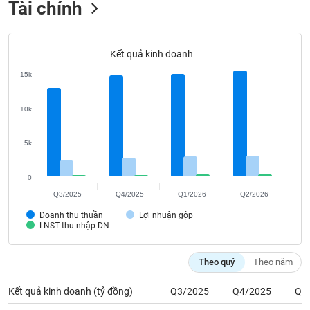
Tài chính
Tất cả
Cổ phiếu
Chỉ số
Chứng chỉ quỹ
Chứng q
Lãnh
đạo
Kết quả kinh doanh
(-)
15k
Tất cả
Người nội bộ
Người liên quan
Cổ đông lớn
10k
Tin
tức
5k
(-)
0
Bài
Q3/2025
Q4/2025
Q1/2026
Q2/2026
viết
của
Doanh thu thuần
Lợi nhuận gộp
LNST thu nhập DN
tác
giả
(-)
Theo quý
Theo năm
Kết quả kinh doanh (tỷ đồng)
Q3/2025
Q4/2025
Q1
Báo
cáo