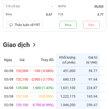
T/S cổ tức
BVPS
-
35,023
Trạng
thái
Beta
P/B
0.67
3.77
NGÀNH
cổ
phiếu
Thảo luận về
FRT
Mua
Bán
Quy
DOANH
mô
NGHIỆP
Giao dịch
thị
trường
Niêm
Khối lượng
Giá trị
Ngày
Giá
Thay đổi
CỔ
yết
(cổ phiếu)
(tỷ VNĐ)
(c
PHIẾU
Niêm
06/08
132,000
-100 (-0.08%)
451,000
59.77
yết
mới
05/08
132,100
-2,900 (-2.15%)
680,125
91.64
PHÁI
Niêm
SINH
04/08
135,000
1,900 (1.43%)
1,631,100
224.87
yết
03/08
133,100
0 (0.00%)
1,222,175
165.94
bổ
sung
TRÁI
02/08
133,100
8,700 (6.99%)
1,946,200
256.47