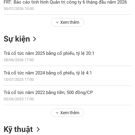
Tổng
FRT: Báo cáo tình hình Quản trị công ty 6 tháng đầu năm 2026
VS-
quan
SECTOR
30/07/2026 10:00
Giao
Xem thêm
dịch
Tài
Sự kiện
chính
NĂNG
Phân
LƯỢNG
Trả cổ tức năm 2025 bằng cổ phiếu, tỷ lệ 20:1
tích
28/06/2026 17:00
kỹ
thuật
Trả cổ tức năm 2024 bằng cổ phiếu, tỷ lệ 4:1
Hồ
15/07/2025 17:00
NGUYÊN
sơ
VẬT
doanh
Trả cổ tức năm 2022 bằng tiền, 500 đồng/CP
LIỆU
nghiệp
05/06/2023 17:00
Tin
tức
Xem thêm
sự
CÔNG
kiện
Kỹ thuật
NGHIỆP
Tài