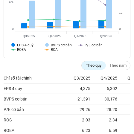
tài
20k
chính
12
0
0
Q3/2025
Q4/2025
Q1/2026
Q2/2026
EPS 4 quý
BVPS cơ bản
P/E cơ bản
ROEA
ROA
Theo quý
Theo năm
Chỉ số tài chính
Q3/2025
Q4/2025
Q1
EPS 4 quý
4,375
5,302
BVPS cơ bản
21,391
30,176
3
P/E cơ bản
29.26
28.20
ROS
2.03
2.34
ROEA
6.23
6.59