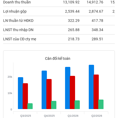
Doanh thu thuần
13,109.92
14,912.76
15,1
phân
tích
(-)
Lợi nhuận gộp
2,539.44
2,874.67
2,9
LN thuần từ HĐKD
322.29
417.78
4
Thuật
LNST thu nhập DN
265.88
348.34
3
ngữ
(-)
LNST của CĐ cty mẹ
218.73
289.51
2
Dịch
vụ
Cân đối kế toán
(-)
20k
Đào
tạo
10k
Sách
0
tài
Q3/2025
Q4/2025
Q1/2026
Q2/2026