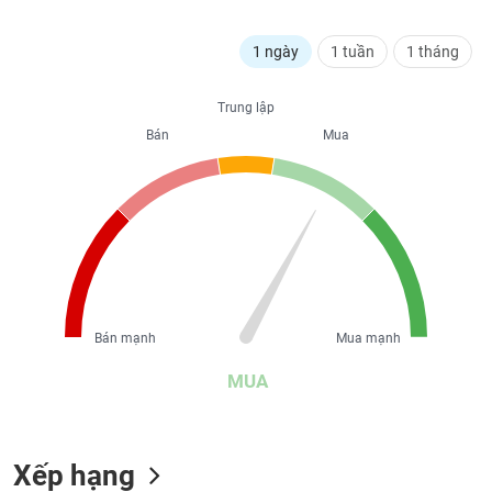
liệu
1 ngày
1 tuần
1 tháng
Tâm
lý
TIÊU
thị
Trung lập
DÙNG
trường
Bán
Mua
KHÔNG
THIẾT
YẾU
TIÊU
DÙNG
Bán mạnh
Mua mạnh
THIẾT
YẾU
MUA
Xếp hạng
CHĂM