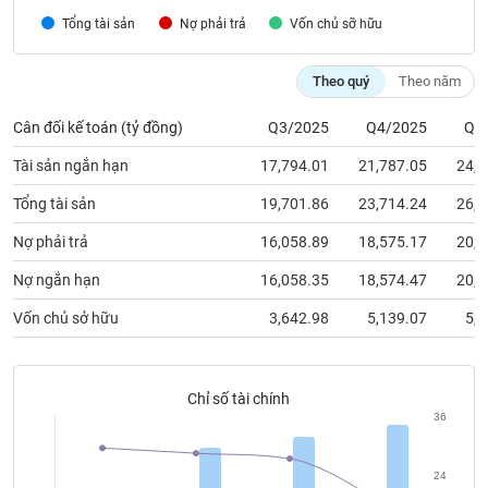
chính
Tổng tài sản
Nợ phải trả
Vốn chủ sỡ hữu
Theo quý
Theo năm
Công
Cân đối kế toán (tỷ đồng)
Q3/2025
Q4/2025
Q1
cụ
đầu
Tài sản ngắn hạn
17,794.01
21,787.05
24,1
tư
Tổng tài sản
19,701.86
23,714.24
26,0
Nợ phải trả
16,058.89
18,575.17
20,5
Truyền
Nợ ngắn hạn
16,058.35
18,574.47
20,5
thông
Vốn chủ sở hữu
3,642.98
5,139.07
5,5
tài
chính
Chỉ số tài chính
36
Dữ
liệu
24