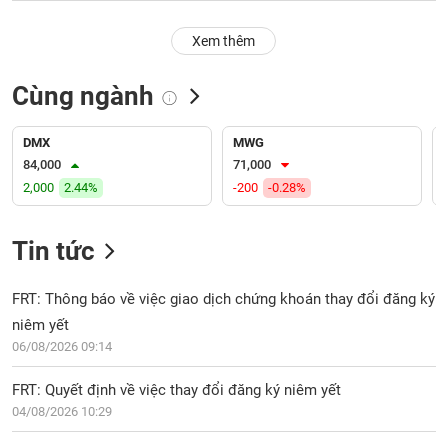
PHIẾU
Hủy
niêm
Xem thêm
yết
Theo
Cùng ngành
CÔNG
dõi
CỤ
đặc
ĐẦU
biệt
DMX
MWG
TƯ
84,000
71,000
Không
2,000
2.44%
-200
-0.28%
được
ký
XUẤT
quỹ
DỮ
Tin tức
LIỆU
Danh
mục
FRT: Thông báo về việc giao dịch chứng khoán thay đổi đăng ký
ETF
niêm yết
TIN
06/08/2026 09:14
Cổ
MỚI
phiếu
FRT: Quyết định về việc thay đổi đăng ký niêm yết
chi
Ngành
tiết
04/08/2026 10:29
(-)