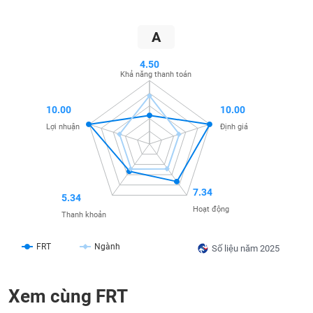
SÓC
SỨC
KHỎE
A
4.50
Khả năng thanh toán
TÀI
10.00
10.00
CHÍNH
Lợi nhuận
Định giá
CÔNG
7.34
5.34
NGHỆ
Hoạt động
Thanh khoản
THÔNG
TIN
FRT
Ngành
Số liệu năm 2025
Xem cùng FRT
DỊCH