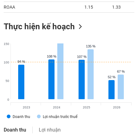
ROAA
1.15
1.33
Thực hiện kế hoạch
150
135 %
135 %
108 %
108 %
107 %
107 %
94 %
94 %
100
67 %
67 %
52 %
52 %
50
0
2023
2024
2025
2026
Doanh thu
Lợi nhuận trước thuế
Doanh thu
Lợi nhuận