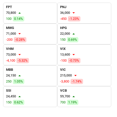
VỤ
FPT
PNJ
TRUYỀN
70,800
36,000
THÔNG
100
0.14%
-450
-1.23%
MWG
HPG
71,000
22,000
TIỆN
-200
-0.28%
150
0.69%
ÍCH
VHM
VIX
73,000
13,600
-4,100
-5.32%
-100
-0.73%
MBB
VIC
BẤT
24,150
215,000
ĐỘNG
250
1.05%
-3,800
-1.74%
SẢN
SSI
VCB
Mã
24,450
59,700
chứng
150
0.62%
700
1.19%
khoán
(-)