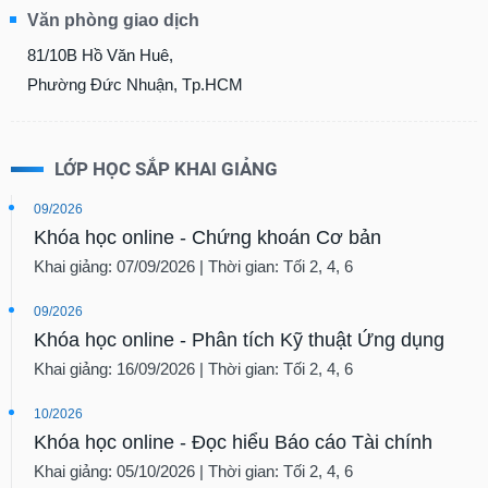
Tổng
VS-
Văn phòng giao dịch
quan
SECTOR
81/10B Hồ Văn Huê,
Giao
dịch
Phường Đức Nhuận, Tp.HCM
Tài
chính
LỚP HỌC SẮP KHAI GIẢNG
NĂNG
Phân
LƯỢNG
tích
09/2026
kỹ
Khóa học online - Chứng khoán Cơ bản
thuật
Khai giảng: 07/09/2026 | Thời gian: Tối 2, 4, 6
Hồ
NGUYÊN
sơ
09/2026
VẬT
doanh
Khóa học online - Phân tích Kỹ thuật Ứng dụng
nghiệp
LIỆU
Khai giảng: 16/09/2026 | Thời gian: Tối 2, 4, 6
Tin
tức
10/2026
sự
Khóa học online - Đọc hiểu Báo cáo Tài chính
kiện
CÔNG
Khai giảng: 05/10/2026 | Thời gian: Tối 2, 4, 6
NGHIỆP
Tài