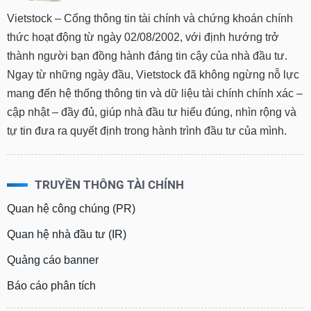
Vietstock – Cổng thông tin tài chính và chứng khoán chính
Trạng
thức hoạt động từ ngày 02/08/2002, với định hướng trở
thái
NGÀNH
cổ
thành người bạn đồng hành đáng tin cậy của nhà đầu tư.
phiếu
Ngay từ những ngày đầu, Vietstock đã không ngừng nỗ lực
mang đến hệ thống thông tin và dữ liệu tài chính chính xác –
Quy
mô
cập nhật – đầy đủ, giúp nhà đầu tư hiểu đúng, nhìn rộng và
DOANH
thị
NGHIỆP
tự tin đưa ra quyết định trong hành trình đầu tư của mình.
trường
Niêm
yết
CỔ
TRUYỀN THÔNG TÀI CHÍNH
PHIẾU
Niêm
Quan hệ công chúng (PR)
yết
mới
Quan hệ nhà đầu tư (IR)
PHÁI
Niêm
SINH
Quảng cáo banner
yết
bổ
Báo cáo phân tích
sung
TRÁI