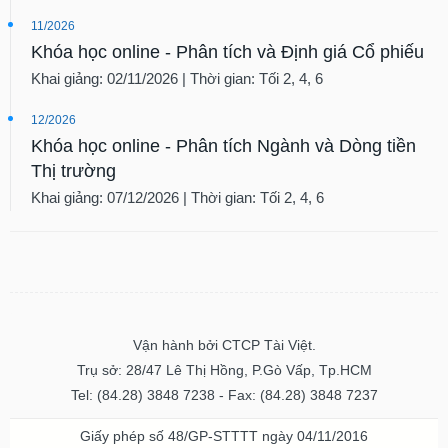
liệu
11/2026
Khóa học online - Phân tích và Định giá Cổ phiếu
Tâm
lý
Khai giảng: 02/11/2026 | Thời gian: Tối 2, 4, 6
TIÊU
thị
DÙNG
trường
12/2026
KHÔNG
Khóa học online - Phân tích Ngành và Dòng tiền
THIẾT
Thị trường
YẾU
Khai giảng: 07/12/2026 | Thời gian: Tối 2, 4, 6
TIÊU
DÙNG
THIẾT
YẾU
Vận hành bởi CTCP Tài Việt.
Trụ sở: 28/47 Lê Thị Hồng, P.Gò Vấp, Tp.HCM
Tel: (84.28) 3848 7238 - Fax: (84.28) 3848 7237
Giấy phép số 48/GP-STTTT ngày 04/11/2016
CHĂM