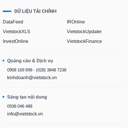
Hủy
PHIẾU
niêm
DỮ LIỆU TÀI CHÍNH
yết
DataFeed
IROnline
Theo
CÔNG
dõi
VietstockXLS
VietstockUpdater
CỤ
đặc
ĐẦU
biệt
InvestOnline
VietstockFinance
TƯ
Không
được
Quảng cáo & Dịch vụ
ký
XUẤT
quỹ
0908 169 898 - (028) 3848 7238
DỮ
Danh
LIỆU
kinhdoanh@vietstock.vn
mục
ETF
Sáng tạo nội dung
TIN
Cổ
MỚI
phiếu
0938 046 488
chi
info@vietstock.vn
Ngành
tiết
(-)