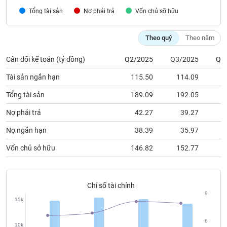
chính
Tổng tài sản
Nợ phải trả
Vốn chủ sỡ hữu
Theo quý
Theo năm
Công
Cân đối kế toán (tỷ đồng)
Q2/2025
Q3/2025
Q4
cụ
đầu
Tài sản ngắn hạn
115.50
114.09
1
tư
Tổng tài sản
189.09
192.05
1
Nợ phải trả
42.27
39.27
Truyền
Nợ ngắn hạn
38.39
35.97
thông
Vốn chủ sở hữu
146.82
152.77
1
tài
chính
Chỉ số tài chính
9
15k
Dữ
liệu
6
10k