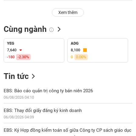
PHIẾU
Hủy
niêm
Xem thêm
yết
Theo
Cùng ngành
CÔNG
dõi
CỤ
đặc
ĐẦU
biệt
YEG
ADG
TƯ
7,640
8,100
Không
-180
-2.30%
0
0.00%
được
ký
XUẤT
quỹ
DỮ
Tin tức
LIỆU
Danh
mục
EBS: Báo cáo quản trị công ty bán niên 2026
ETF
06/08/2026 04:10
TIN
Cổ
MỚI
EBS: Thay đổi giấy đăng ký kinh doanh
phiếu
06/08/2026 04:09
chi
Ngành
tiết
(-)
EBS: Ký Hợp đồng kiểm toán số giữa Công ty CP sách giáo dục