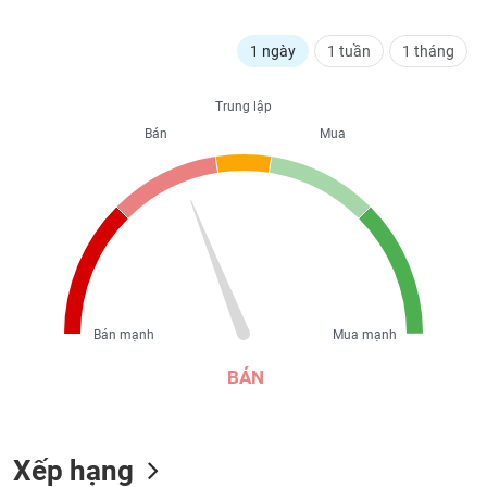
liệu
1 ngày
1 tuần
1 tháng
Tâm
lý
TIÊU
thị
Trung lập
DÙNG
trường
Bán
Mua
KHÔNG
THIẾT
YẾU
TIÊU
DÙNG
Bán mạnh
Mua mạnh
THIẾT
YẾU
BÁN
Xếp hạng
CHĂM