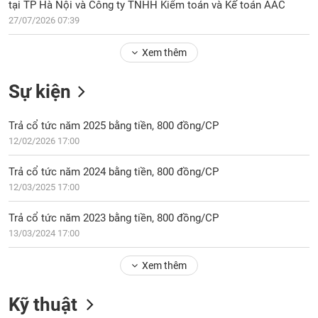
Tổng
tại TP Hà Nội và Công ty TNHH Kiểm toán và Kế toán AAC
VS-
quan
SECTOR
27/07/2026 07:39
Giao
Xem thêm
dịch
Tài
Sự kiện
chính
NĂNG
Phân
LƯỢNG
Trả cổ tức năm 2025 bằng tiền, 800 đồng/CP
tích
12/02/2026 17:00
kỹ
thuật
Trả cổ tức năm 2024 bằng tiền, 800 đồng/CP
Hồ
12/03/2025 17:00
NGUYÊN
sơ
VẬT
doanh
Trả cổ tức năm 2023 bằng tiền, 800 đồng/CP
LIỆU
nghiệp
13/03/2024 17:00
Tin
tức
Xem thêm
sự
CÔNG
kiện
Kỹ thuật
NGHIỆP
Tài