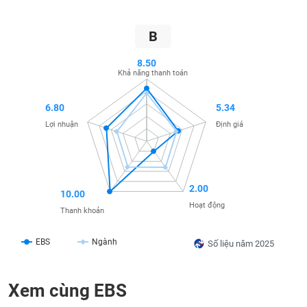
SÓC
SỨC
KHỎE
B
8.50
Khả năng thanh toán
TÀI
6.80
5.34
CHÍNH
Lợi nhuận
Định giá
CÔNG
2.00
10.00
NGHỆ
Hoạt động
Thanh khoản
THÔNG
TIN
EBS
Ngành
Số liệu năm 2025
Xem cùng EBS
DỊCH