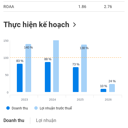
ROAA
1.86
2.76
Thực hiện kế hoạch
150
140 %
140 %
138 %
138 %
100
88 %
88 %
83 %
83 %
73 %
73 %
50
24 %
24 %
10 %
10 %
0
2023
2024
2025
2026
Doanh thu
Lợi nhuận trước thuế
Doanh thu
Lợi nhuận