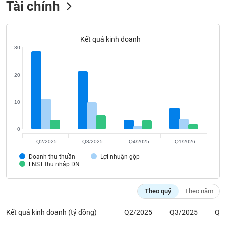
Tài chính
Tất cả
Cổ phiếu
Chỉ số
Chứng chỉ quỹ
Chứng q
Lãnh
đạo
Kết quả kinh doanh
(-)
30
Tất cả
Người nội bộ
Người liên quan
Cổ đông lớn
20
Tin
tức
10
(-)
0
Bài
Q2/2025
Q3/2025
Q4/2025
Q1/2026
viết
của
Doanh thu thuần
Lợi nhuận gộp
LNST thu nhập DN
tác
giả
(-)
Theo quý
Theo năm
Kết quả kinh doanh (tỷ đồng)
Q2/2025
Q3/2025
Q4
Báo
cáo