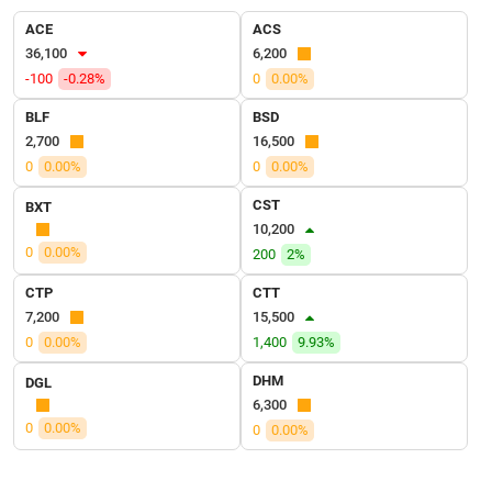
VỤ
ACE
ACS
TRUYỀN
36,100
6,200
THÔNG
-100
-0.28%
0
0.00%
BLF
BSD
2,700
16,500
TIỆN
0
0.00%
0
0.00%
ÍCH
CST
BXT
10,200
0
0.00%
200
2%
CTP
CTT
BẤT
7,200
15,500
ĐỘNG
0
0.00%
1,400
9.93%
SẢN
DHM
DGL
Mã
6,300
chứng
0
0.00%
0
0.00%
khoán
(-)