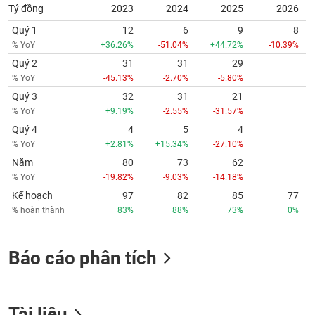
Tỷ đồng
2023
2024
2025
2026
Quý 1
12
6
9
8
% YoY
+36.26%
-51.04%
+44.72%
-10.39%
Quý 2
31
31
29
% YoY
-45.13%
-2.70%
-5.80%
Quý 3
32
31
21
% YoY
+9.19%
-2.55%
-31.57%
Quý 4
4
5
4
% YoY
+2.81%
+15.34%
-27.10%
Năm
80
73
62
% YoY
-19.82%
-9.03%
-14.18%
Kế hoạch
97
82
85
77
% hoàn thành
83%
88%
73%
0%
Báo cáo phân tích
Tài liệu