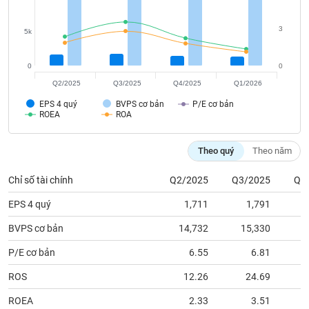
tài
chính
3
5k
0
0
Q2/2025
Q3/2025
Q4/2025
Q1/2026
EPS 4 quý
BVPS cơ bản
P/E cơ bản
ROEA
ROA
Theo quý
Theo năm
Chỉ số tài chính
Q2/2025
Q3/2025
Q4
EPS 4 quý
1,711
1,791
BVPS cơ bản
14,732
15,330
1
P/E cơ bản
6.55
6.81
ROS
12.26
24.69
ROEA
2.33
3.51