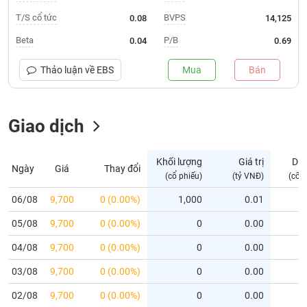
T/S cổ tức
BVPS
0.08
14,125
Trạng
thái
Beta
P/B
0.04
0.69
NGÀNH
cổ
phiếu
Thảo luận về
EBS
Mua
Bán
Quy
DOANH
mô
NGHIỆP
Giao dịch
thị
trường
Niêm
Khối lượng
Giá trị
Dư
Ngày
Giá
Thay đổi
CỔ
yết
(cổ phiếu)
(tỷ VNĐ)
(cổ 
PHIẾU
Niêm
06/08
9,700
0 (0.00%)
1,000
0.01
yết
mới
05/08
9,700
0 (0.00%)
0
0.00
PHÁI
Niêm
SINH
04/08
9,700
0 (0.00%)
0
0.00
yết
03/08
9,700
0 (0.00%)
0
0.00
bổ
sung
TRÁI
02/08
9,700
0 (0.00%)
0
0.00