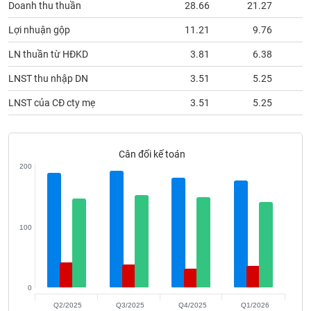
Doanh thu thuần
28.66
21.27
phân
tích
(-)
Lợi nhuận gộp
11.21
9.76
LN thuần từ HĐKD
3.81
6.38
Thuật
LNST thu nhập DN
3.51
5.25
ngữ
(-)
LNST của CĐ cty mẹ
3.51
5.25
Dịch
vụ
Cân đối kế toán
(-)
200
Đào
tạo
100
Sách
0
tài
Q2/2025
Q3/2025
Q4/2025
Q1/2026