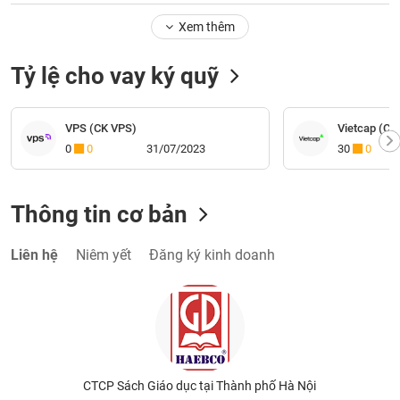
Xem thêm
Tỷ lệ cho vay ký quỹ
VPS (CK VPS)
Vietcap (CK 
0
0
31/07/2023
30
0
Thông tin cơ bản
Liên hệ
Niêm yết
Đăng ký kinh doanh
CTCP Sách Giáo dục tại Thành phố Hà Nội